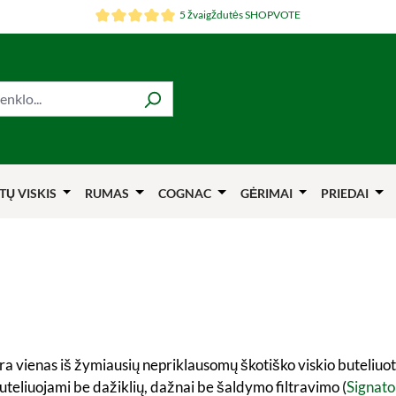
5 žvaigždutės SHOPVOTE
TŲ VISKIS
RUMAS
COGNAC
GĖRIMAI
PRIEDAI
ra vienas iš žymiausių nepriklausomų škotiško viskio buteliuotoj
buteliuojami be dažiklių, dažnai be šaldymo filtravimo (
Signato