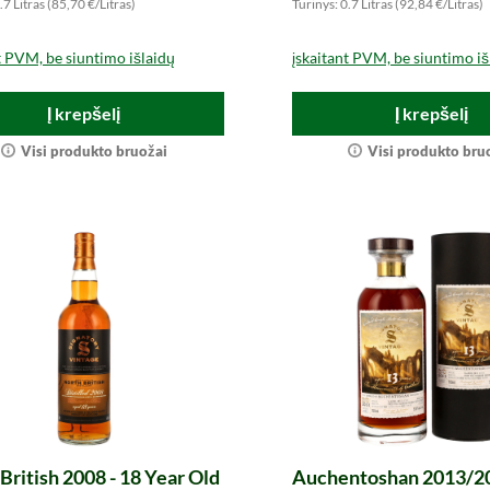
.7 Litras (85,70 €/Litras)
Turinys: 0.7 Litras (92,84 €/Litras)
t PVM, be siuntimo išlaidų
įskaitant PVM, be siuntimo iš
Į krepšelį
Į krepšelį
Visi produkto bruožai
Visi produkto bru
British 2008 - 18 Year Old
Auchentoshan 2013/20