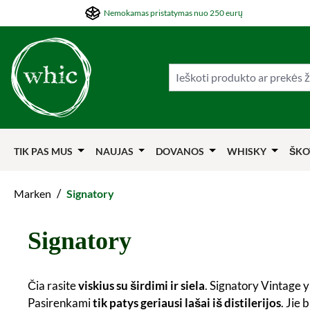
Nemokamas pristatymas nuo 250 eurų
ti į pagrindinį turinį
Šokti į paiešką
Šokti į pagrindinę navigaciją
TIK PAS MUS
NAUJAS
DOVANOS
WHISKY
ŠKO
/
Marken
Signatory
Signatory
Čia rasite
viskius su širdimi ir siela
. Signatory Vintage y
Pasirenkami
tik patys geriausi lašai iš distilerijos
. Jie 