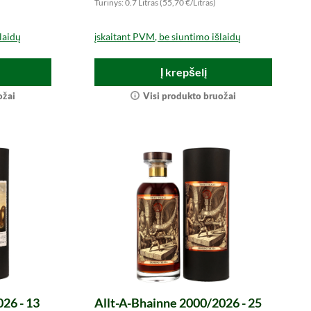
Turinys: 0.7 Litras (55,70 €/Litras)
laidų
įskaitant PVM, be siuntimo išlaidų
Į krepšelį
ožai
Visi produkto bruožai
26 - 13
Allt-A-Bhainne 2000/2026 - 25