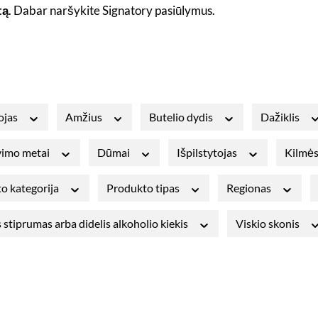
tą
. Dabar naršykite Signatory pasiūlymus.
ojas
Amžius
Butelio dydis
Dažiklis
avimo metai
Dūmai
Išpilstytojas
Kilmės
o kategorija
Produkto tipas
Regionas
 stiprumas arba didelis alkoholio kiekis
Viskio skonis