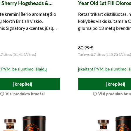
ll Sherry Hogsheads &
Year Old 1st Fill Oloro
 Borbon Barrels The Un-
Butts Finish The Monu
te kreminį šerio aromatą šio
Retas trikart distiliuotas, 
iltered Collection
Scotland (Signatory)
 North British viskio.
kokybės viskis su tamsia 
tory)
inis Signatory akcentas jūsų
giluma po 13 metų brendi
mui!
Nepraleiskite proga!
80,99 €
.7 Litras (51,41 €/Litras)
Turinys: 0.7 Litras (115,70 €/Litras
t PVM, be siuntimo išlaidų
įskaitant PVM, be siuntimo iš
Į krepšelį
Į krepšelį
Visi produkto bruožai
Visi produkto bru