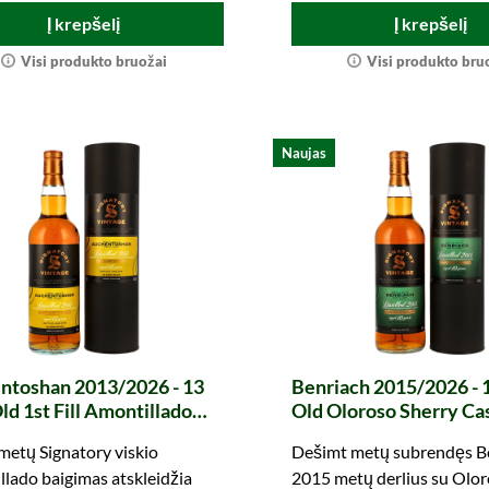
Į krepšelį
Į krepšelį
Visi produkto bruožai
Visi produkto bru
Naujas
ntoshan 2013/2026 - 13
Benriach 2015/2026 - 
ld 1st Fill Amontillado
Old Oloroso Sherry Cas
eads Finish The Un-
The Un-Chillfiltered C
metų Signatory viskio
Dešimt metų subrendęs B
iltered Collection
(Signatory)
lado baigimas atskleidžia
2015 metų derlius su Olo
tory)