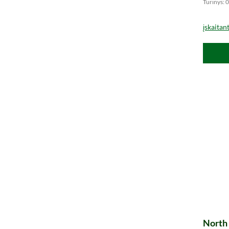
Turinys: 0
įskaitan
North 