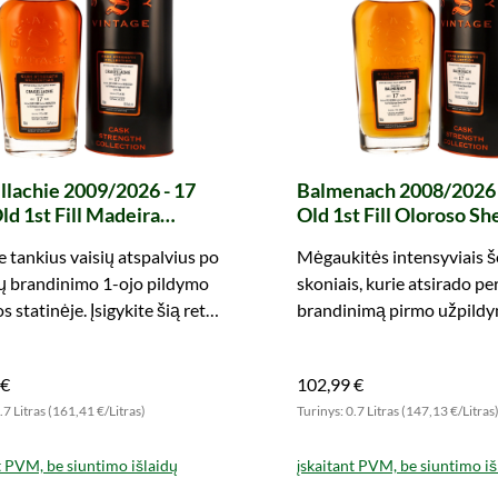
llachie 2009/2026 - 17
Balmenach 2008/2026 
ld 1st Fill Madeira
Old 1st Fill Oloroso Sh
ead Finish #204 Cask
#3 Cask Strength Colle
e tankius vaisių atspalvius po
Mėgaukitės intensyviais š
th Collection (Signatory)
(Signatory)
ų brandinimo 1-ojo pildymo
skoniais, kurie atsirado p
 statinėje. Įsigykite šią retą
brandinimą pirmo užpild
s stiprio butelį dabar!
statinėje, esant fasuotam 
Užsisakykite šią retenybę
 €
102,99 €
.7 Litras (161,41 €/Litras)
Turinys: 0.7 Litras (147,13 €/Litras
t PVM, be siuntimo išlaidų
įskaitant PVM, be siuntimo iš