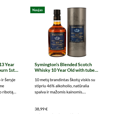
Naujas
13 Year
Symington's Blended Scotch
urn 1st
Whisky 10 Year Old with tube
tt #539
(Signatory)
ir šeryje
10 metų brandintas škotų viskis su
hic)
ame
stipriu 46% alkoholio, natūralia
o ribotą
spalva ir mažomis kainomis.
Išbandykite!
38,99 €