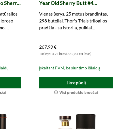
so Sherry
Year Old Sherry Butt #4
ments of
Drinking the Sea Thor's Trials I
natūralios
Vienas šerys, 25 metus brandintas,
(whic)
Oloroso
298 buteliai. Thor's Trials trilogijos
mo.
pradžia - su istorija, puikiai
atitinkančia šį šerys monumentą.
267,99 €
)
Turinys: 0.7 Litras (382,84 €/Litras)
laidų
įskaitant PVM, be siuntimo išlaidų
Į krepšelį
ožai
Visi produkto bruožai