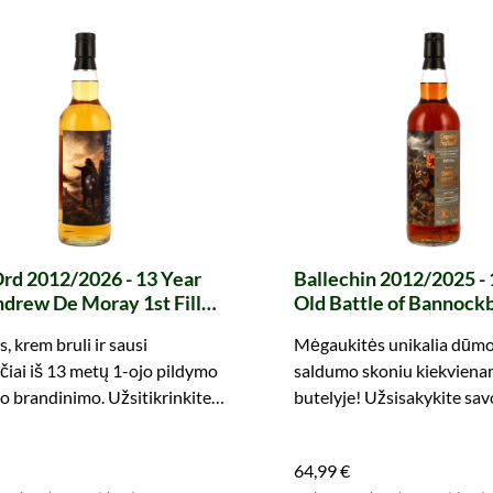
rd 2012/2026 - 13 Year
Ballechin 2012/2025 - 
drew De Moray 1st Fill
Old Battle of Bannockb
on Barrels
Fill Oloroso Sherry Bu
s, krem bruli ir sausi
Mėgaukitės unikalia dūmo 
69+800271 Legends of
Legends of Scotland (w
čiai iš 13 metų 1-ojo pildymo
saldumo skoniu kiekvien
nd (whic)
 brandinimo. Užsitikrinkite
butelyje! Užsisakykite sav
 retų butelių.
leidimą dabar!
64,99 €