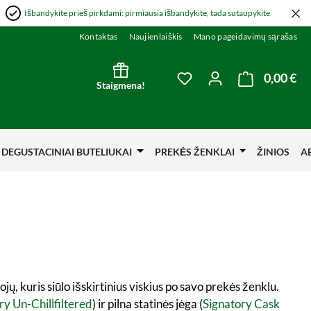
Išbandykite prieš pirkdami: pirmiausia išbandykite, tada sutaupykite
Kontaktas
Naujienlaiškis
Mano pageidavimų sąrašas
0,00 €
Kre
You have 0 wishlist item
Staigmena!
DEGUSTACINIAI BUTELIUKAI
PREKĖS ŽENKLAI
ŽINIOS
A
ų, kuris siūlo išskirtinius viskius po savo prekės ženklu.
ry Un-Chillfiltered
) ir pilna statinės jėga (
Signatory Cask