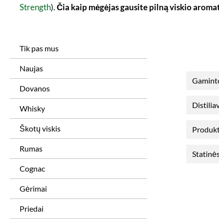
Strength
).
Čia kaip mėgėjas gausite pilną viskio aroma
Tik pas mus
Naujas
Gamint
Dovanos
Distili
Whisky
Škotų viskis
Produkt
Rumas
Statinės
Cognac
Gėrimai
Priedai