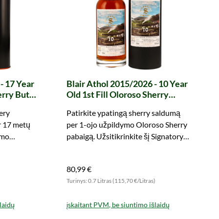
- 17 Year
Blair Athol 2015/2026 - 10 Year
erry Butt
Old 1st Fill Oloroso Sherry
ction
Butts Finish The Monuments of
ery
Patirkite ypatingą sherry saldumą
Scotland (Signatory)
er 17 metų
per 1-ojo užpildymo Oloroso Sherry
ymo
pabaigą. Užsitikrinkite šį Signatory
stiprumui.
akcentą dabar.
 dabar!
80,99 €
)
Turinys: 0.7 Litras (115,70 €/Litras)
laidų
įskaitant PVM, be siuntimo išlaidų