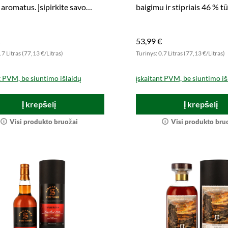
 aromatus. Įsipirkite savo
baigimu ir stipriais 46 % tū
iorių dabar.
Įsitikinkite, kad įsigijate r
butelį.
53,99 €
.7 Litras (77,13 €/Litras)
Turinys: 0.7 Litras (77,13 €/Litras)
t PVM, be siuntimo išlaidų
įskaitant PVM, be siuntimo iš
Į krepšelį
Į krepšelį
Visi produkto bruožai
Visi produkto bru