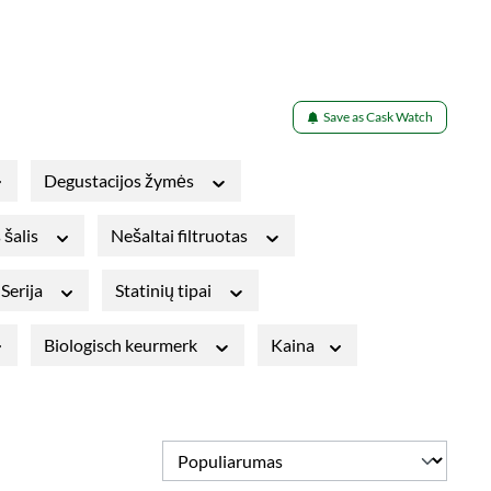
Save as Cask Watch
Degustacijos žymės
 šalis
Nešaltai filtruotas
Serija
Statinių tipai
Biologisch keurmerk
Kaina