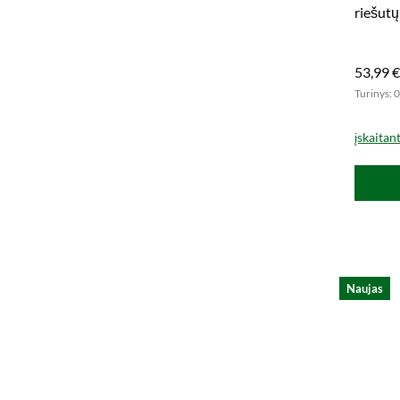
riešutų
egzempl
53,99 €
Turinys: 0
įskaitan
Naujas