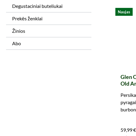
Degustaciniai buteliukai
Naujas
Prekės ženklai
Žinios
Abo
Glen O
Old An
Bourb
Persika
#8002
pyragai
Scotla
burbono
viena iš
59,99 €