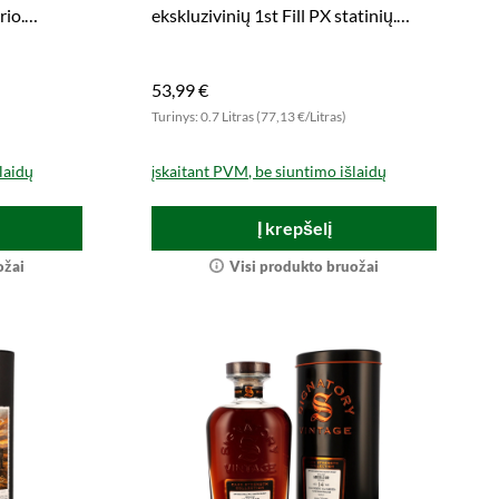
rio.
ekskluzivinių 1st Fill PX statinių.
iboto tiražo
Atrakinkite šį unikalų skonio patirtį
dabar!
53,99 €
Turinys: 0.7 Litras (77,13 €/Litras)
laidų
įskaitant PVM, be siuntimo išlaidų
Į krepšelį
ožai
Visi produkto bruožai