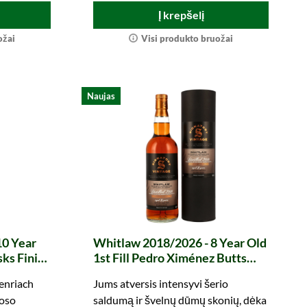
Į krepšelį
ožai
Visi produkto bruožai
Naujas
10 Year
Whitlaw 2018/2026 - 8 Year Old
ks Finish
1st Fill Pedro Ximénez Butts
ollection
Finish The Un-Chillfiltered
enriach
Jums atversis intensyvi šerio
Collection (Signatory)
roso
saldumą ir švelnų dūmų skonių, dėka