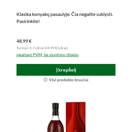
Klasika konyakų pasaulyje. Čia negalite suklysti.
Pasirinkite!
48,99 €
Turinys: 0.7 Litras (69,99 €/Litras)
įskaitant PVM, be siuntimo išlaidų
Į krepšelį
Visi produkto bruožai