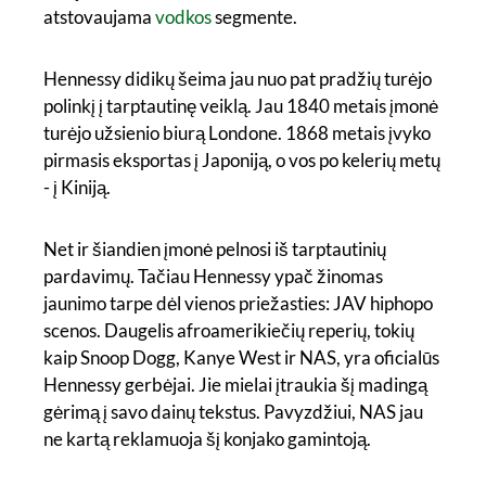
atstovaujama
vodkos
segmente.
Hennessy didikų šeima jau nuo pat pradžių turėjo
polinkį į tarptautinę veiklą. Jau 1840 metais įmonė
turėjo užsienio biurą Londone. 1868 metais įvyko
pirmasis eksportas į Japoniją, o vos po kelerių metų
- į Kiniją.
Net ir šiandien įmonė pelnosi iš tarptautinių
pardavimų. Tačiau Hennessy ypač žinomas
jaunimo tarpe dėl vienos priežasties: JAV hiphopo
scenos. Daugelis afroamerikiečių reperių, tokių
kaip Snoop Dogg, Kanye West ir NAS, yra oficialūs
Hennessy gerbėjai. Jie mielai įtraukia šį madingą
gėrimą į savo dainų tekstus. Pavyzdžiui, NAS jau
ne kartą reklamuoja šį konjako gamintoją.