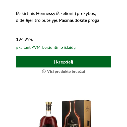
Išskirtinis Hennessy iš kelionių prekybos,
didelėje litro butelyje. Pasinaudokite proga!
194,99 €
įskaitant PVM, be siuntimo išlaidų
Į krepšelį
Visi produkto bruožai