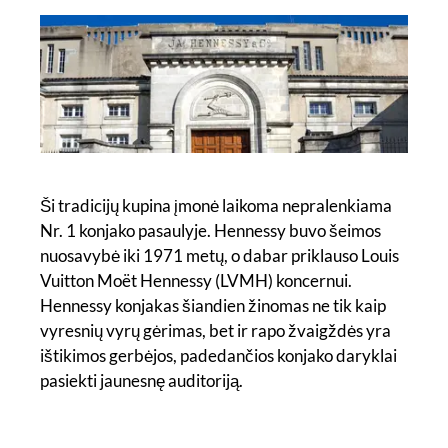
Ši tradicijų kupina įmonė laikoma nepralenkiama
Nr. 1 konjako pasaulyje. Hennessy buvo šeimos
nuosavybė iki 1971 metų, o dabar priklauso Louis
Vuitton Moët Hennessy (LVMH) koncernui.
Hennessy konjakas šiandien žinomas ne tik kaip
vyresnių vyrų gėrimas, bet ir rapo žvaigždės yra
ištikimos gerbėjos, padedančios konjako daryklai
pasiekti jaunesnę auditoriją.