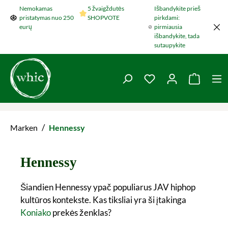
Nemokamas
5 žvaigždutės
Išbandykite prieš
Šokti į pagrindinį turinį
pristatymas nuo 250
SHOPVOTE
pirkdami:
eurų
pirmiausia
išbandykite, tada
sutaupykite
You have 0 wishlist 
Krepšel
/
Marken
Hennessy
Hennessy
Šiandien Hennessy ypač populiarus JAV hiphop
kultūros kontekste. Kas tiksliai yra ši įtakinga
Koniako
prekės ženklas?