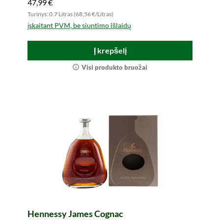
47,99 €
Turinys: 0.7 Litras (68,56 €/Litras)
įskaitant PVM, be siuntimo išlaidų
Į krepšelį
Visi produkto bruožai
Hennessy James Cognac