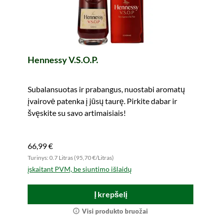
Hennessy V.S.O.P.
Subalansuotas ir prabangus, nuostabi aromatų
įvairovė patenka į jūsų taurę. Pirkite dabar ir
švęskite su savo artimaisiais!
66,99 €
Turinys: 0.7 Litras (95,70 €/Litras)
įskaitant PVM, be siuntimo išlaidų
Į krepšelį
Visi produkto bruožai