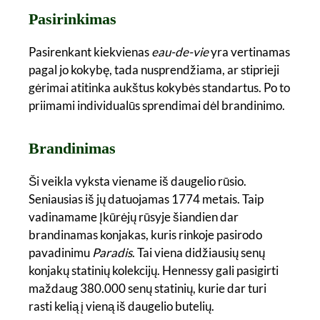
Pasirinkimas
Pasirenkant kiekvienas
eau-de-vie
yra vertinamas
pagal jo kokybę, tada nusprendžiama, ar stiprieji
gėrimai atitinka aukštus kokybės standartus. Po to
priimami individualūs sprendimai dėl brandinimo.
Brandinimas
Ši veikla vyksta viename iš daugelio rūsio.
Seniausias iš jų datuojamas 1774 metais. Taip
vadinamame Įkūrėjų rūsyje šiandien dar
brandinamas konjakas, kuris rinkoje pasirodo
pavadinimu
Paradis
. Tai viena didžiausių senų
konjakų statinių kolekcijų. Hennessy gali pasigirti
maždaug 380.000 senų statinių, kurie dar turi
rasti kelią į vieną iš daugelio butelių.