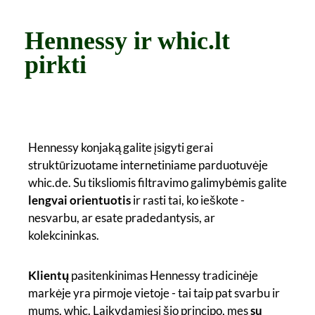
Hennessy ir whic.lt
pirkti
Hennessy konjaką galite įsigyti gerai
struktūrizuotame internetiniame parduotuvėje
whic.de. Su tiksliomis filtravimo galimybėmis galite
lengvai orientuotis
ir rasti tai, ko ieškote -
nesvarbu, ar esate pradedantysis, ar
kolekcininkas.
Klientų
pasitenkinimas Hennessy tradicinėje
markėje yra pirmoje vietoje - tai taip pat svarbu ir
mums, whic. Laikydamiesi šio principo, mes
su