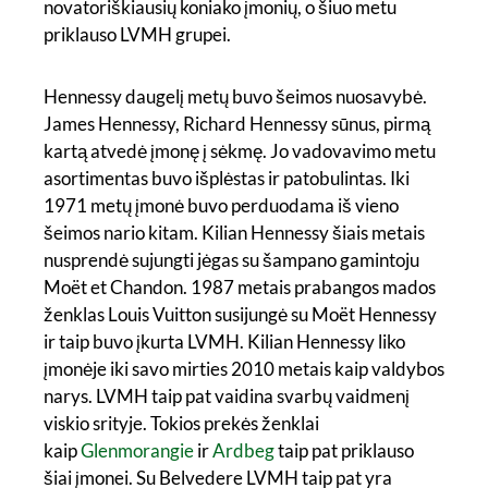
novatoriškiausių koniako įmonių, o šiuo metu
priklauso LVMH grupei.
Hennessy daugelį metų buvo šeimos nuosavybė.
James Hennessy, Richard Hennessy sūnus, pirmą
kartą atvedė įmonę į sėkmę. Jo vadovavimo metu
asortimentas buvo išplėstas ir patobulintas. Iki
1971 metų įmonė buvo perduodama iš vieno
šeimos nario kitam. Kilian Hennessy šiais metais
nusprendė sujungti jėgas su šampano gamintoju
Moët et Chandon. 1987 metais prabangos mados
ženklas Louis Vuitton susijungė su Moët Hennessy
ir taip buvo įkurta LVMH. Kilian Hennessy liko
įmonėje iki savo mirties 2010 metais kaip valdybos
narys. LVMH taip pat vaidina svarbų vaidmenį
viskio srityje. Tokios prekės ženklai
kaip
Glenmorangie
ir
Ardbeg
taip pat priklauso
šiai įmonei. Su Belvedere LVMH taip pat yra