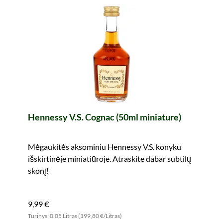
Hennessy V.S. Cognac (50ml miniature)
Mėgaukitės aksominiu Hennessy V.S. konyku
išskirtinėje miniatiūroje. Atraskite dabar subtilų
skonį!
9,99 €
Turinys: 0.05 Litras (199,80 €/Litras)