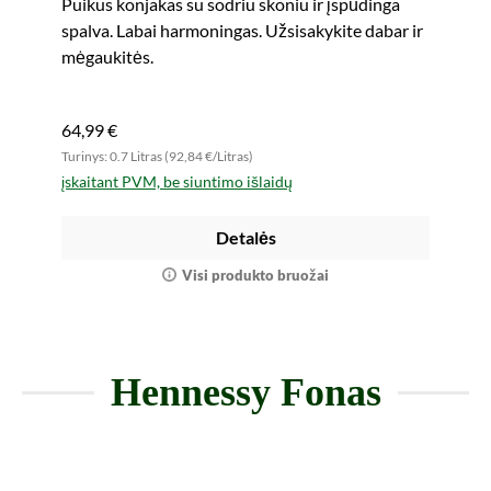
Puikus konjakas su sodriu skoniu ir įspūdinga
spalva. Labai harmoningas. Užsisakykite dabar ir
mėgaukitės.
64,99 €
Turinys: 0.7 Litras (92,84 €/Litras)
įskaitant PVM, be siuntimo išlaidų
Detalės
Visi produkto bruožai
Hennessy Fonas