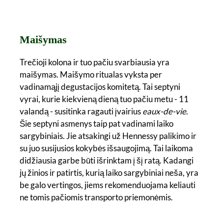
Maišymas
Trečioji kolona ir tuo pačiu svarbiausia yra
maišymas. Maišymo ritualas vyksta per
vadinamąjį degustacijos komitetą. Tai septyni
vyrai, kurie kiekvieną dieną tuo pačiu metu - 11
valandą - susitinka ragauti įvairius
eaux-de-vie
.
Šie septyni asmenys taip pat vadinami laiko
sargybiniais. Jie atsakingi už Hennessy palikimo ir
su juo susijusios kokybės išsaugojimą. Tai laikoma
didžiausia garbe būti išrinktam į šį ratą. Kadangi
jų žinios ir patirtis, kurią laiko sargybiniai neša, yra
be galo vertingos, jiems rekomenduojama keliauti
ne tomis pačiomis transporto priemonėmis.