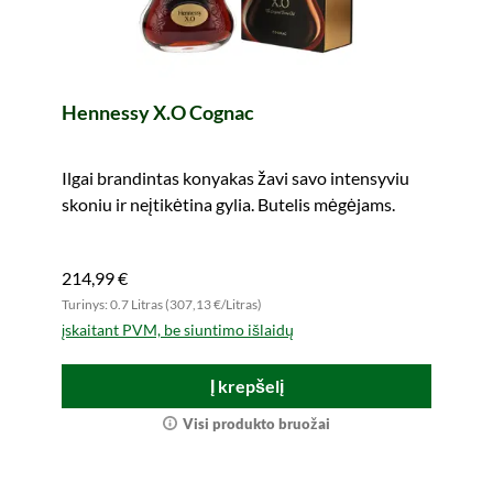
Hennessy X.O Cognac
Ilgai brandintas konyakas žavi savo intensyviu
skoniu ir neįtikėtina gylia. Butelis mėgėjams.
214,99 €
Turinys: 0.7 Litras (307,13 €/Litras)
įskaitant PVM, be siuntimo išlaidų
Į krepšelį
Visi produkto bruožai