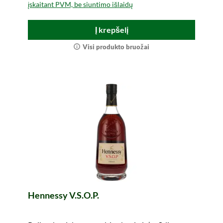
įskaitant PVM, be siuntimo išlaidų
Į krepšelį
Visi produkto bruožai
Hennessy V.S.O.P.