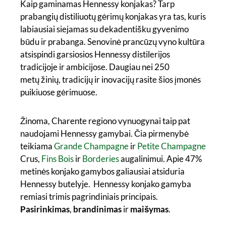
Kaip gaminamas Hennessy konjakas? Tarp
prabangių distiliuotų gėrimų konjakas yra tas, kuris
labiausiai siejamas su dekadentišku gyvenimo
būdu ir prabanga. Senovinė prancūzų vyno kultūra
atsispindi garsiosios Hennessy distilerijos
tradicijoje ir ambicijose. Daugiau nei 250
metų žinių, tradicijų ir inovacijų rasite šios įmonės
puikiuose gėrimuose.
Žinoma, Charente regiono vynuogynai taip pat
naudojami Hennessy gamybai. Čia pirmenybė
teikiama
Grande Champagne
ir
Petite Champagne
Crus,
Fins Bois
ir
Borderies
augalinimui. Apie 47%
metinės konjako gamybos galiausiai atsiduria
Hennessy butelyje. Hennessy konjako gamyba
remiasi trimis pagrindiniais principais.
Pasirinkimas
,
brandinimas
ir
maišymas
.