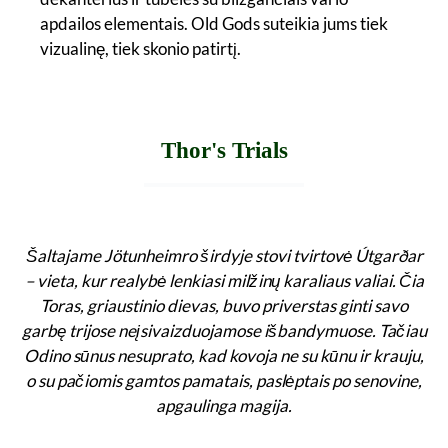
apdailos elementais. Old Gods suteikia jums tiek
vizualinę, tiek skonio patirtį.
Thor's Trials
Šaltajame Jötunheimro širdyje stovi tvirtovė Útgarðar
– vieta, kur realybė lenkiasi milžinų karaliaus valiai. Čia
Toras, griaustinio dievas, buvo priverstas ginti savo
garbę trijose neįsivaizduojamose išbandymuose. Tačiau
Odino sūnus nesuprato, kad kovoja ne su kūnu ir krauju,
o su pačiomis gamtos pamatais, paslėptais po senovine,
apgaulinga magija.