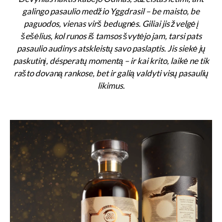
galingo pasaulio medžio Yggdrasil – be maisto, be
paguodos, vienas virš bedugnės. Giliai jis žvelgė į
šešėlius, kol runos iš tamsos švytėjo jam, tarsi pats
pasaulio audinys atskleistų savo paslaptis. Jis siekė jų
paskutinį, désperatų momentą – ir kai krito, laikė ne tik
rašto dovaną rankose, bet ir galią valdyti visų pasaulių
likimus.