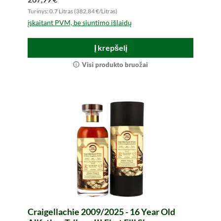
Turinys: 0.7 Litras (382,84 €/Litras)
įskaitant PVM, be siuntimo išlaidų
Į krepšelį
Visi produkto bruožai
Craigellachie 2009/2025 - 16 Year Old