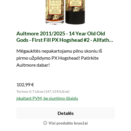
Aultmore 2011/2025 - 14 Year Old Old
Gods - First Fill PX Hogshead #2 - Allfather
Trilogy II (whic)
Mėgaukitės nepakartojamu pilnu skoniu iš
pirmo užpildymo PX Hogshead! Patirkite
Aultmore dabar!
102,99 €
Turinys: 0.7 Litras (147,13 €/Litras)
įskaitant PVM, be siuntimo išlaidų
Detalės
Visi produkto bruožai