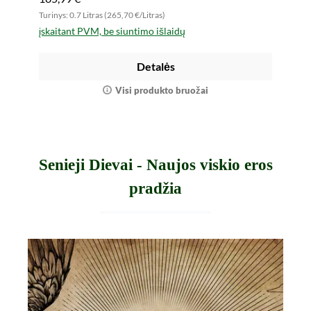
Turinys: 0.7 Litras (265,70 €/Litras)
įskaitant PVM, be siuntimo išlaidų
Detalės
Visi produkto bruožai
Senieji Dievai - Naujos viskio eros
pradžia