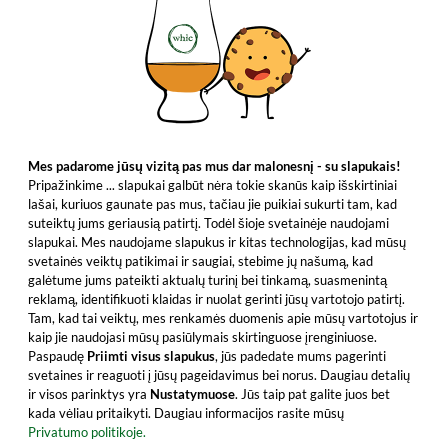
Mes padarome jūsų vizitą pas mus dar malonesnį - su slapukais!
Pripažinkime ... slapukai galbūt nėra tokie skanūs kaip išskirtiniai
lašai, kuriuos gaunate pas mus, tačiau jie puikiai sukurti tam, kad
suteiktų jums geriausią patirtį. Todėl šioje svetainėje naudojami
slapukai. Mes naudojame slapukus ir kitas technologijas, kad mūsų
svetainės veiktų patikimai ir saugiai, stebime jų našumą, kad
galėtume jums pateikti aktualų turinį bei tinkamą, suasmenintą
reklamą, identifikuoti klaidas ir nuolat gerinti jūsų vartotojo patirtį.
Tam, kad tai veiktų, mes renkamės duomenis apie mūsų vartotojus ir
kaip jie naudojasi mūsų pasiūlymais skirtinguose įrenginiuose.
Paspaudę
Priimti visus slapukus
, jūs padedate mums pagerinti
svetaines ir reaguoti į jūsų pageidavimus bei norus. Daugiau detalių
ir visos parinktys yra
Nustatymuose
. Jūs taip pat galite juos bet
kada vėliau pritaikyti. Daugiau informacijos rasite mūsų
Privatumo politikoje.