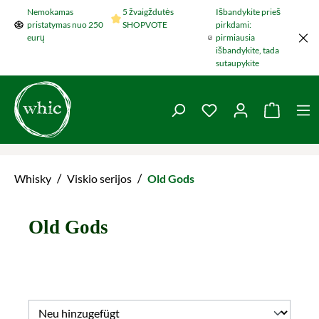
Nemokamas
5 žvaigždutės
Išbandykite prieš
Šokti į pagrindinį turinį
pristatymas nuo 250
SHOPVOTE
pirkdami:
eurų
pirmiausia
išbandykite, tada
sutaupykite
You have 0 wishlist 
Krepšel
/
/
Whisky
Viskio serijos
Old Gods
Old Gods