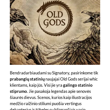
Bendradarbiaudami su Signatory, pasirinkome tik
prabangių statinių
naujajai Old Gods serijai whic
klientams, kaip jūs. Visi jie yra
galingo statinio
stiprumo
. Jie pasakoja legendas apie senovės
šiaurės dievus. Scenos, kurios kaip iliustracijos
medžio raižinio stiliumi puošia vertingus
dekanterius ir tūbeles su blizgančiais vario