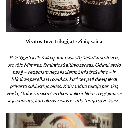
Visatos Tėvo trilogija I - Žinių kaina
Prie Yggdrasilo šaknų, kur pasaulių šešėliai susipynė,
stovėjo Mímiras, išminties šaltinio sargas. Odinui atėjo
pas jį – vedamam nepaliaujamo žinių troškimo – ir
Mímiras pareikalavo aukos, kuri net patį dievų tėvą
privertė suklusti: jo akies. Kai vanduo tekėjo per aklą
veidą, Odinui atsivėrė erdvės, laiko ir likimo regėjimas –
ir jis suprato, kad tikros žinios visada turėjo savo kainą.