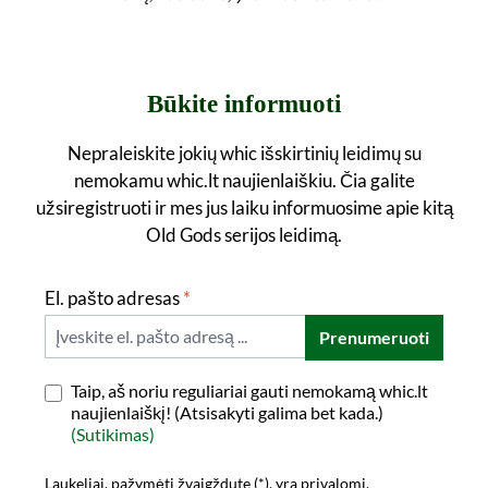
Būkite informuoti
Nepraleiskite jokių whic išskirtinių leidimų su
nemokamu whic.lt naujienlaiškiu. Čia galite
užsiregistruoti ir mes jus laiku informuosime apie kitą
Old Gods serijos leidimą.
El. pašto adresas
*
Prenumeruoti
Taip, aš noriu reguliariai gauti nemokamą whic.lt
naujienlaiškį! (Atsisakyti galima bet kada.)
(Sutikimas)
Laukeliai, pažymėti žvaigždute (*), yra privalomi.