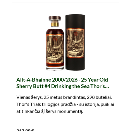
Allt-A-Bhainne 2000/2026 - 25 Year Old
Sherry Butt #4 Drinking the Sea Thor's
Trials I (whic)
Vienas šerys, 25 metus brandintas, 298 buteliai.
Thor's Trials trilogijos pradžia - su istorija, puikiai
atitinkančia šį šerys monumentą.
267,99 €