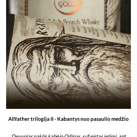
Allfather trilogija II - Kabantys nuo pasaulio medžio
Devynias naktis kabėjo Odinas, sužeistas ietimi, ant