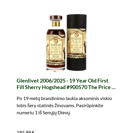
Glenlivet 2006/2025 - 19 Year Old First
Fill Sherry Hogshead #900570 The Price of
Knowledge Allfather Trilogy I Old Gods
Po 19 metų brandinimo laukia aksominis viskio
(whic)
lobis šery statinės žinovams. Pasirūpinkite
numeriu 1 iš Senųjų Dievų.
185,99 €