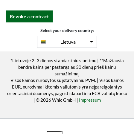
Revoke a contract
Select your delivery country:
Lietuva
*Lietuvoje 2–3 dienos standartiniu siuntimu | **Mažiausia
bendra kaina per pastarąsias 30 dienų prieš kainų
sumažinimą.
Visos kainos nurodytos su įstatyminiu PVM. | Visos kainos
EUR, nurodymai kitomis valiutomis yra neįpareigojantys
orientaciniai duomenys, pagrįsti dabartiniu ECB valiutų kursu
| © 2026 Whic GmbH |
Impressum