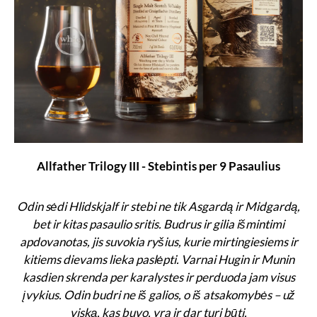
Allfather Trilogy III - Stebintis per 9 Pasaulius
Odin sėdi Hlidskjalf ir stebi ne tik Asgardą ir Midgardą,
bet ir kitas pasaulio sritis. Budrus ir gilia išmintimi
apdovanotas, jis suvokia ryšius, kurie mirtingiesiems ir
kitiems dievams lieka paslėpti. Varnai Hugin ir Munin
kasdien skrenda per karalystes ir perduoda jam visus
įvykius. Odin budri ne iš galios, o iš atsakomybės – už
viską, kas buvo, yra ir dar turi būti.