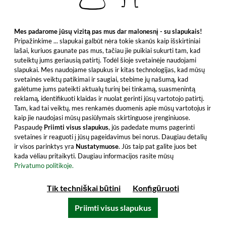
Mes padarome jūsų vizitą pas mus dar malonesnį - su slapukais!
Pripažinkime ... slapukai galbūt nėra tokie skanūs kaip išskirtiniai
lašai, kuriuos gaunate pas mus, tačiau jie puikiai sukurti tam, kad
suteiktų jums geriausią patirtį. Todėl šioje svetainėje naudojami
slapukai. Mes naudojame slapukus ir kitas technologijas, kad mūsų
svetainės veiktų patikimai ir saugiai, stebime jų našumą, kad
galėtume jums pateikti aktualų turinį bei tinkamą, suasmenintą
Dailuaine
Dalmore
reklamą, identifikuoti klaidas ir nuolat gerinti jūsų vartotojo patirtį.
Tam, kad tai veiktų, mes renkamės duomenis apie mūsų vartotojus ir
kaip jie naudojasi mūsų pasiūlymais skirtinguose įrenginiuose.
Paspaudę
Priimti visus slapukus
, jūs padedate mums pagerinti
svetaines ir reaguoti į jūsų pageidavimus bei norus. Daugiau detalių
ir visos parinktys yra
Nustatymuose
. Jūs taip pat galite juos bet
kada vėliau pritaikyti. Daugiau informacijos rasite mūsų
Privatumo politikoje.
Dalmunach
Dalwhinnie
Tik techniškai būtini
Konfigūruoti
Priimti visus slapukus