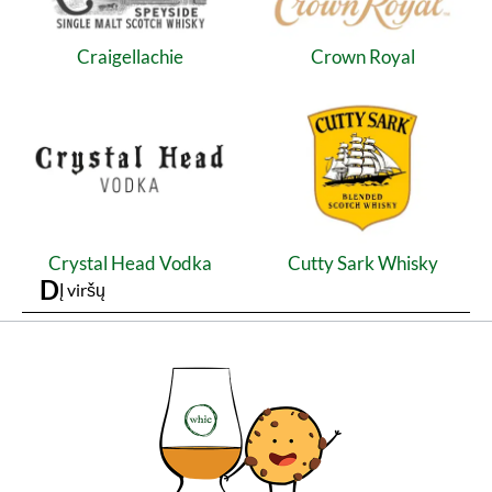
Craigellachie
Crown Royal
Crystal Head Vodka
Cutty Sark Whisky
D
Į viršų
Dad's Hat
Daftmill