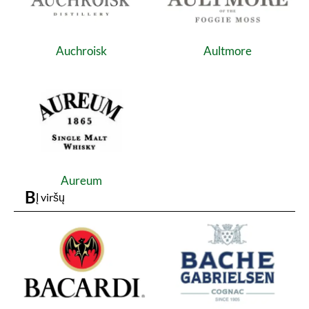
Auchroisk
Aultmore
Aureum
B
Į viršų