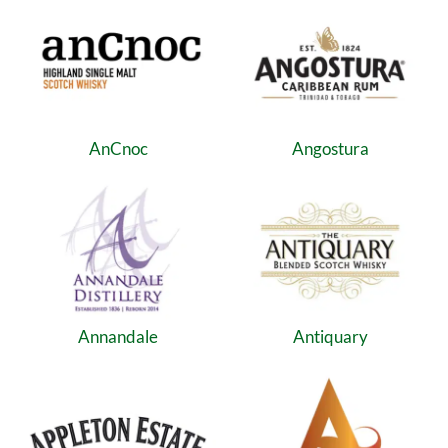
AnCnoc
Angostura
Annandale
Antiquary