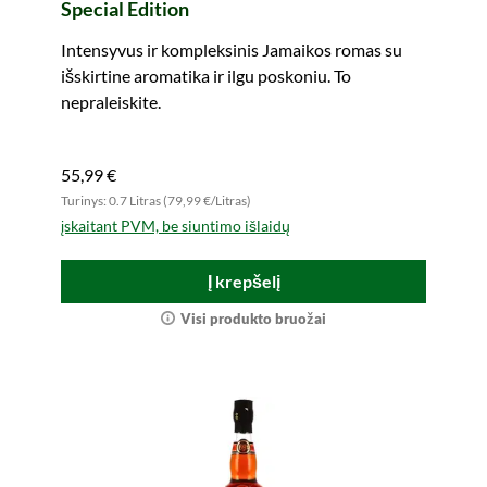
Special Edition
Intensyvus ir kompleksinis Jamaikos romas su
išskirtine aromatika ir ilgu poskoniu. To
nepraleiskite.
55,99 €
Turinys: 0.7 Litras (79,99 €/Litras)
įskaitant PVM, be siuntimo išlaidų
Į krepšelį
Visi produkto bruožai