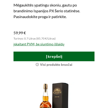
Mėgaukitės ypatingu skoniu, gautu po
brandinimo Ispanijos PX šerio statinėse.
Pasinaudokite proga ir patirkite.
59,99 €
Turinys: 0.7 Litras (85,70 €/Litras)
įskaitant PVM, be siuntimo išlaidų
Į krepšelį
Visi produkto bruožai