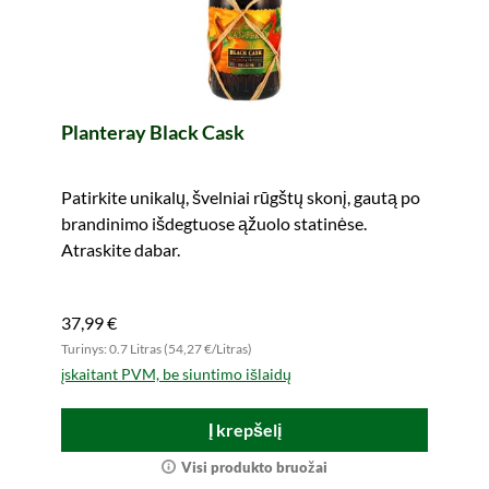
Planteray Black Cask
Patirkite unikalų, švelniai rūgštų skonį, gautą po
brandinimo išdegtuose ąžuolo statinėse.
Atraskite dabar.
37,99 €
Turinys: 0.7 Litras (54,27 €/Litras)
įskaitant PVM, be siuntimo išlaidų
Į krepšelį
Visi produkto bruožai