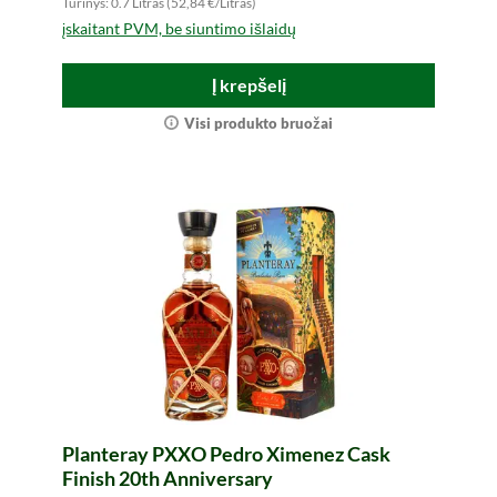
Turinys: 0.7 Litras (52,84 €/Litras)
įskaitant PVM, be siuntimo išlaidų
Į krepšelį
Visi produkto bruožai
Planteray PXXO Pedro Ximenez Cask
Finish 20th Anniversary