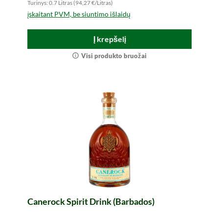
Turinys: 0.7 Litras (94,27 €/Litras)
įskaitant PVM, be siuntimo išlaidų
Į krepšelį
Visi produkto bruožai
Canerock Spirit Drink (Barbados)