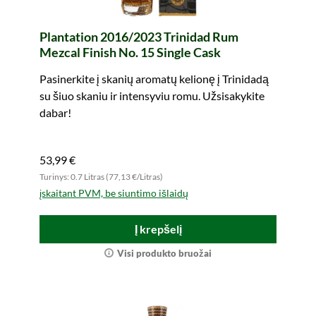
Plantation 2016/2023 Trinidad Rum
Mezcal Finish No. 15 Single Cask
Pasinerkite į skanių aromatų kelionę į Trinidadą
su šiuo skaniu ir intensyviu romu. Užsisakykite
dabar!
53,99 €
Turinys: 0.7 Litras (77,13 €/Litras)
įskaitant PVM, be siuntimo išlaidų
Į krepšelį
Visi produkto bruožai