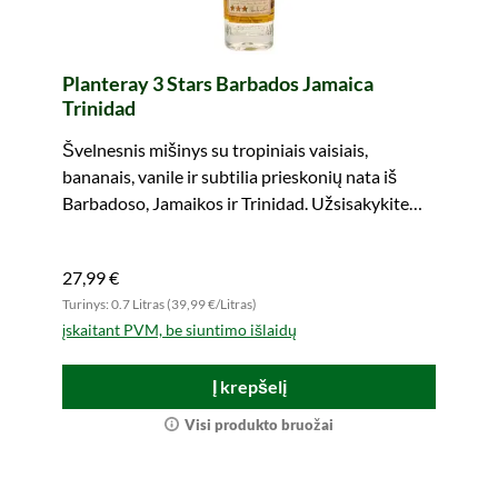
Planteray 3 Stars Barbados Jamaica
Trinidad
Švelnesnis mišinys su tropiniais vaisiais,
bananais, vanile ir subtilia prieskonių nata iš
Barbadoso, Jamaikos ir Trinidad. Užsisakykite
dabar!
27,99 €
Turinys: 0.7 Litras (39,99 €/Litras)
įskaitant PVM, be siuntimo išlaidų
Į krepšelį
Visi produkto bruožai