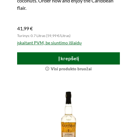
coconuts. Order now and enjoy the Caribbean
flair.
41,99 €
Turinys: 0.7 Litras (59,99 €/Litras)
įskaitant PVM, be siuntimo išlaidų
Į krepšelį
Visi produkto bruožai