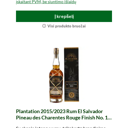
įskaitant PVM, be siuntimo išlaidų
Į krepšelį
Visi produkto bruožai
Plantation 2015/2023 Rum El Salvador
Pineau des Charentes Rouge Finish No. 12
Single Cask