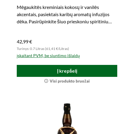
Mėgaukitės kreminiais kokosų ir vanilės
akcentais, pasiektais karibų aromatų infuzijos
dėka. Pasirūpinkite šiuo prieskoniu spiritiniu
gėrimu.
42,99 €
Turinys: 0.7 Litras (61,41 €/Litras)
įskaitant PVM, be siuntimo išlaidų
Į krepšelį
Visi produkto bruožai