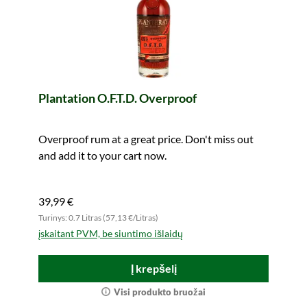
Plantation O.F.T.D. Overproof
Overproof rum at a great price. Don't miss out
and add it to your cart now.
39,99 €
Turinys: 0.7 Litras (57,13 €/Litras)
įskaitant PVM, be siuntimo išlaidų
Į krepšelį
Visi produkto bruožai