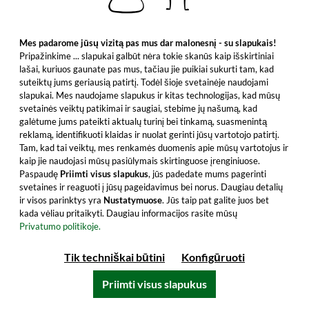
Mes padarome jūsų vizitą pas mus dar malonesnį - su slapukais!
Pripažinkime ... slapukai galbūt nėra tokie skanūs kaip išskirtiniai
lašai, kuriuos gaunate pas mus, tačiau jie puikiai sukurti tam, kad
suteiktų jums geriausią patirtį. Todėl šioje svetainėje naudojami
slapukai. Mes naudojame slapukus ir kitas technologijas, kad mūsų
svetainės veiktų patikimai ir saugiai, stebime jų našumą, kad
galėtume jums pateikti aktualų turinį bei tinkamą, suasmenintą
reklamą, identifikuoti klaidas ir nuolat gerinti jūsų vartotojo patirtį.
Tam, kad tai veiktų, mes renkamės duomenis apie mūsų vartotojus ir
kaip jie naudojasi mūsų pasiūlymais skirtinguose įrenginiuose.
Paspaudę
Priimti visus slapukus
, jūs padedate mums pagerinti
svetaines ir reaguoti į jūsų pageidavimus bei norus. Daugiau detalių
Plantation Barbados 5 Year Old Old
ir visos parinktys yra
Nustatymuose
. Jūs taip pat galite juos bet
Traditional Rum Ex-Ferrand Casks
kada vėliau pritaikyti. Daugiau informacijos rasite mūsų
Privatumo politikoje.
Atraskite išskirtinę Plantation 5 metų romo
eleganciją. Mėgaukitės šiuo šedevru! Pirkite
Tik techniškai būtini
Konfigūruoti
dabar!
Priimti visus slapukus