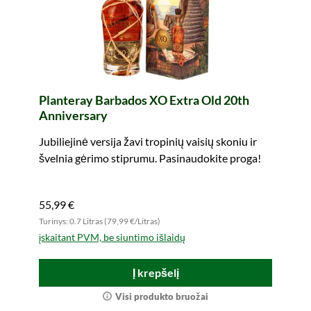
Planteray Barbados XO Extra Old 20th
Anniversary
Jubiliejinė versija žavi tropinių vaisių skoniu ir
švelnia gėrimo stiprumu. Pasinaudokite proga!
55,99 €
Turinys: 0.7 Litras (79,99 €/Litras)
įskaitant PVM, be siuntimo išlaidų
Į krepšelį
Visi produkto bruožai