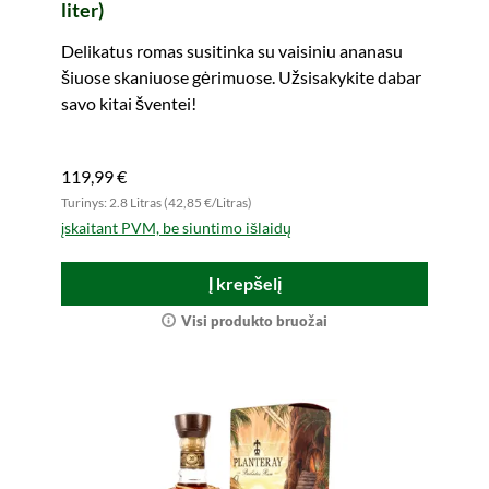
liter)
Delikatus romas susitinka su vaisiniu ananasu
šiuose skaniuose gėrimuose. Užsisakykite dabar
savo kitai šventei!
119,99 €
Turinys: 2.8 Litras (42,85 €/Litras)
įskaitant PVM, be siuntimo išlaidų
Į krepšelį
Visi produkto bruožai