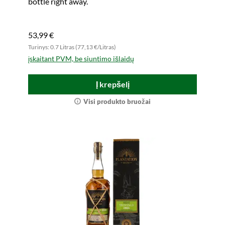
bottle right away.
53,99 €
Turinys: 0.7 Litras (77,13 €/Litras)
įskaitant PVM, be siuntimo išlaidų
Į krepšelį
Visi produkto bruožai