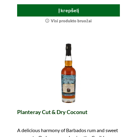
Į krepšelį
Visi produkto bruožai
Planteray Cut & Dry Coconut
A delicious harmony of Barbados rum and sweet