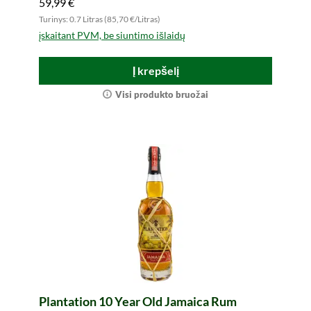
59,99 €
Turinys: 0.7 Litras (85,70 €/Litras)
įskaitant PVM, be siuntimo išlaidų
Į krepšelį
Visi produkto bruožai
Plantation 10 Year Old Jamaica Rum