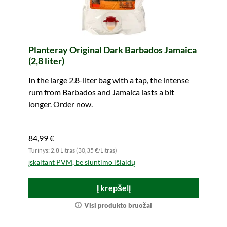
Planteray Original Dark Barbados Jamaica
(2,8 liter)
In the large 2.8-liter bag with a tap, the intense
rum from Barbados and Jamaica lasts a bit
longer. Order now.
84,99 €
Turinys: 2.8 Litras (30,35 €/Litras)
įskaitant PVM, be siuntimo išlaidų
Į krepšelį
Visi produkto bruožai