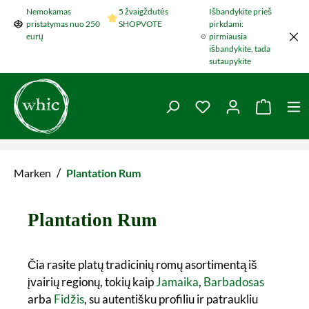
Nemokamas
5 žvaigždutės
Išbandykite prieš
Šokti į pagrindinį turinį
pristatymas nuo 250
SHOPVOTE
pirkdami:
eurų
pirmiausia
išbandykite, tada
sutaupykite
You have 0 wishlist 
Krepšel
/
Marken
Plantation Rum
Plantation Rum
Čia rasite platų tradicinių romų asortimentą iš
įvairių regionų, tokių kaip
Jamaika
,
Barbadosas
arba
Fidžis
, su autentišku profiliu ir patraukliu