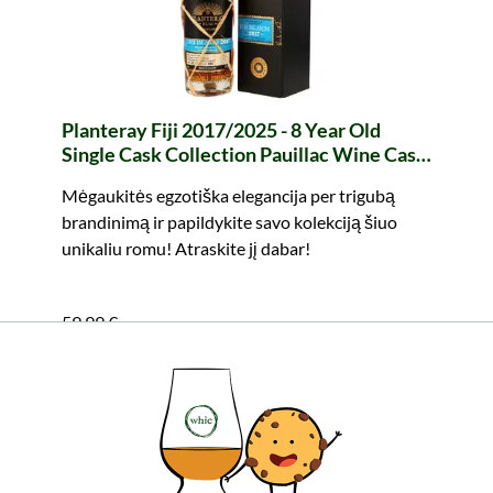
Planteray Fiji 2017/2025 - 8 Year Old
Single Cask Collection Pauillac Wine Cask
Edition 2025
Mėgaukitės egzotiška elegancija per trigubą
brandinimą ir papildykite savo kolekciją šiuo
unikaliu romu! Atraskite jį dabar!
59,99 €
Turinys: 0.7 Litras (85,70 €/Litras)
įskaitant PVM, be siuntimo išlaidų
Į krepšelį
Visi produkto bruožai