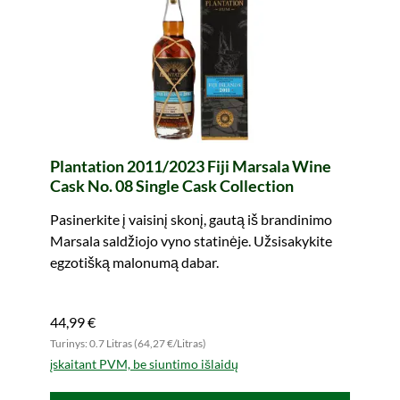
Plantation 2011/2023 Fiji Marsala Wine
Cask No. 08 Single Cask Collection
Pasinerkite į vaisinį skonį, gautą iš brandinimo
Marsala saldžiojo vyno statinėje. Užsisakykite
egzotišką malonumą dabar.
44,99 €
Turinys: 0.7 Litras (64,27 €/Litras)
įskaitant PVM, be siuntimo išlaidų