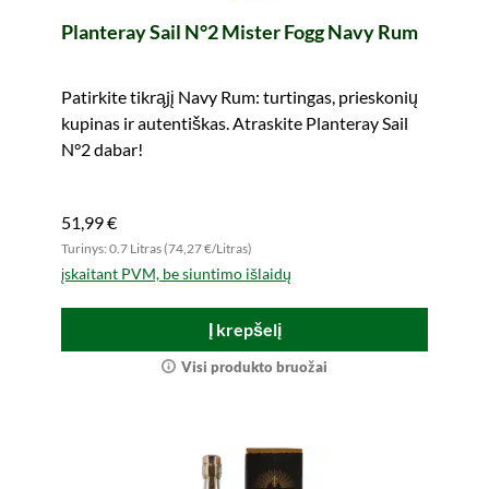
Planteray Sail N°2 Mister Fogg Navy Rum
Patirkite tikrąjį Navy Rum: turtingas, prieskonių
kupinas ir autentiškas. Atraskite Planteray Sail
N°2 dabar!
51,99 €
Turinys: 0.7 Litras (74,27 €/Litras)
įskaitant PVM, be siuntimo išlaidų
Į krepšelį
Visi produkto bruožai