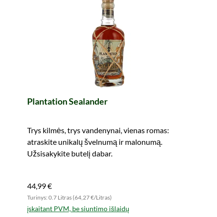
Plantation Sealander
Trys kilmės, trys vandenynai, vienas romas:
atraskite unikalų švelnumą ir malonumą.
Užsisakykite butelį dabar.
44,99 €
Turinys: 0.7 Litras (64,27 €/Litras)
įskaitant PVM, be siuntimo išlaidų