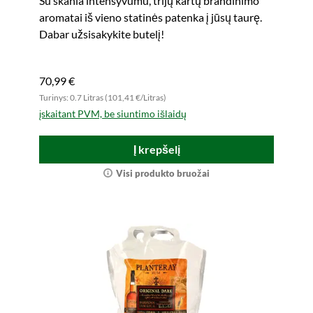
Su skania intensyvumu, trijų kartų brandinimo
aromatai iš vieno statinės patenka į jūsų taurę.
Dabar užsisakykite butelį!
70,99 €
Turinys: 0.7 Litras (101,41 €/Litras)
įskaitant PVM, be siuntimo išlaidų
Į krepšelį
Visi produkto bruožai