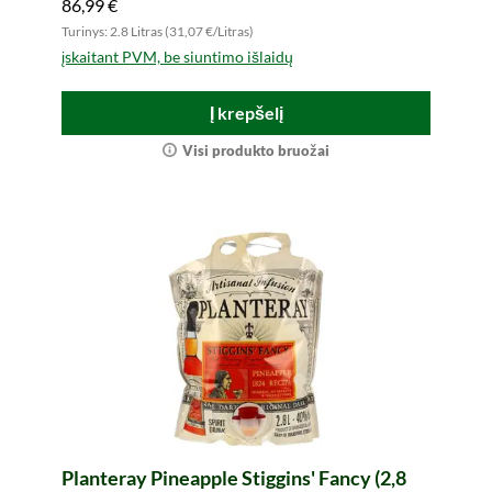
86,99 €
Turinys: 2.8 Litras (31,07 €/Litras)
įskaitant PVM, be siuntimo išlaidų
Į krepšelį
Visi produkto bruožai
Planteray Pineapple Stiggins' Fancy (2,8