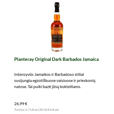
Planteray Original Dark Barbados Jamaica
Intensyvūs Jamaikos ir Barbadoso stiliai
susijungia egzotiškuose vaisiuose ir prieskonių
natose. Tai puiki bazė jūsų kokteiliams.
26,99 €
Turinys: 0.7 Litras (38,56 €/Litras)