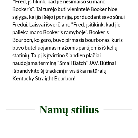
“Fred, įsitikink, kad jie nesimaišo su mano
Booker's". Tai turėjo būti vienintelė Booker Noe
sąlyga, kai jis išėjo į pensiją, perduodant savo sūnui
Fredui. Laisvai išverčiant: "Fred, įsitikink, kad jie
palieka mano Booker's ramybėje". Booker's
Bourbon, ko gero, buvo pirmasis bourbonas, kuris
buvo buteliuojamas mažomis partijomis iš kelių
statinių. Taip jis įtvirtino šiandien plačiai
naudojamą terminą "Small Batch" JAV. Būtinai
išbandykite šį tradicinį ir visiškai natūralų
Kentucky Straight Bourbon!
Namų stilius