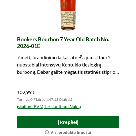
Bookers Bourbon 7 Year Old Batch No.
2026-01E
7 metų brandinimo laikas atneša jums į taurę
nuostabiai intensyvų Kentukio tiesioginį
burboną. Dabar galite mėgautis statinės stiprio
skaniu.
102,99 €
Turinys: 0.7 Litras (147,13 €/Litras)
įskaitant PVM, be siuntimo išlaidų
Į krepšelį
Visi produkto bruožai