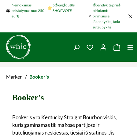
Nemokamas
5 žvaigždutės
Išbandykite prieš
Šokti į pagrindinį turinį
pristatymas nuo 250
SHOPVOTE
pirkdami:
eurų
pirmiausia
išbandykite, tada
sutaupykite
You have 0 wishlist 
Krepšel
/
Marken
Booker's
Booker's
Booker's yra Kentucky Straight Bourbon viskis,
kuris gaminamas tik mažose partijose ir
buteliuojamas neskiestas, tiesiai iš statinės. Jis