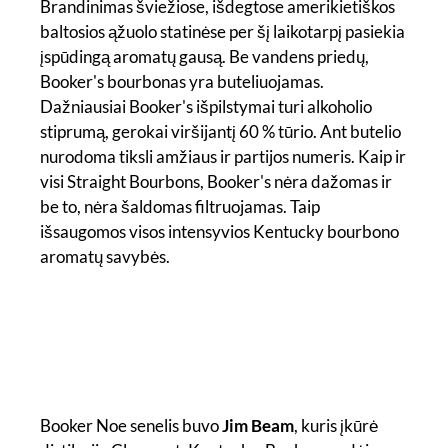
Brandinimas šviežiose, išdegtose amerikietiškos
baltosios ąžuolo statinėse per šį laikotarpį pasiekia
įspūdingą aromatų gausą. Be vandens priedų,
Booker's bourbonas yra buteliuojamas.
Dažniausiai Booker's išpilstymai turi alkoholio
stiprumą, gerokai viršijantį 60 % tūrio. Ant butelio
nurodoma tiksli amžiaus ir partijos numeris. Kaip ir
visi Straight Bourbons, Booker's nėra dažomas ir
be to, nėra šaldomas filtruojamas. Taip
išsaugomos visos intensyvios Kentucky bourbono
aromatų savybės.
Booker Noe senelis buvo
Jim Beam
, kuris įkūrė