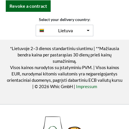
Revoke a contract
Select your delivery country:
Lietuva
*Lietuvoje 2–3 dienos standartiniu siuntimu | **Mažiausia
bendra kaina per pastarąsias 30 dienų prieš kainų
sumažinimą.
Visos kainos nurodytos su įstatyminiu PVM. | Visos kainos
EUR, nurodymai kitomis valiutomis yra neįpareigojantys
orientaciniai duomenys, pagrįsti dabartiniu ECB valiutų kursu
| © 2026 Whic GmbH |
Impressum