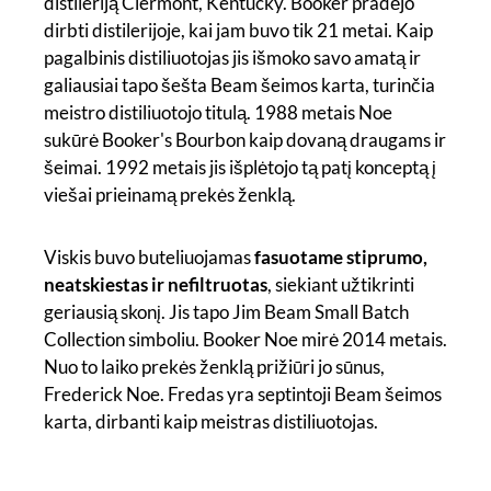
distileriją Clermont, Kentucky. Booker pradėjo
dirbti distilerijoje, kai jam buvo tik 21 metai. Kaip
pagalbinis distiliuotojas jis išmoko savo amatą ir
galiausiai tapo šešta Beam šeimos karta, turinčia
meistro distiliuotojo titulą. 1988 metais Noe
sukūrė Booker's Bourbon kaip dovaną draugams ir
šeimai. 1992 metais jis išplėtojo tą patį konceptą į
viešai prieinamą prekės ženklą.
Viskis buvo buteliuojamas
fasuotame stiprumo,
neatskiestas ir nefiltruotas
, siekiant užtikrinti
geriausią skonį. Jis tapo Jim Beam Small Batch
Collection simboliu. Booker Noe mirė 2014 metais.
Nuo to laiko prekės ženklą prižiūri jo sūnus,
Frederick Noe. Fredas yra septintoji Beam šeimos
karta, dirbanti kaip meistras distiliuotojas.