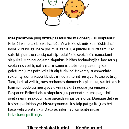
Mes padarome jūsų vizitą pas mus dar malonesnį - su slapukais!
Pripažinkime ... slapukai galbūt nėra tokie skanūs kaip išskirtiniai
lašai, kuriuos gaunate pas mus, tačiau jie puikiai sukurti tam, kad
suteiktų jums geriausią patirtį. Todėl šioje svetainėje naudojami
slapukai. Mes naudojame slapukus ir kitas technologijas, kad mūsų
svetainės veiktų patikimai ir saugiai, stebime jų našumą, kad
galėtume jums pateikti aktualų turinį bei tinkamą, suasmenintą
reklamą, identifikuoti klaidas ir nuolat gerinti jūsų vartotojo patirtį.
Tam, kad tai veiktų, mes renkamės duomenis apie mūsų vartotojus ir
kaip jie naudojasi mūsų pasiūlymais skirtinguose įrenginiuose.
Paspaudę
Priimti visus slapukus
, jūs padedate mums pagerinti
svetaines ir reaguoti į jūsų pageidavimus bei norus. Daugiau detalių
ir visos parinktys yra
Nustatymuose
. Jūs taip pat galite juos bet
kada vėliau pritaikyti. Daugiau informacijos rasite mūsų
Privatumo politikoje.
Tik techniškai būtini
Konfigūruoti