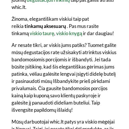
whic.lt.
Žinoma, elegantiškam viskiui taip pat
reikia
tinkamų aksesuarų
. Pas mus rasite
tinkamą
viskio taurę
,
viskio knygą
ir dar daugiau!
Ar nesate tikri, ar viskis jums patiks? Tuomet galite
mūsų degustacijos rate užsisakyti atrinktus viskius
bandomosiomis porcijomis ir išbandyti. Jei tada
būsite įsitikinę, kad šis elegantiškas gėrimas jums
patinka, vėliau galėsite lengvai įsigyti didelę butelį
ir pasinaudoti mūsų Išbandykite prieš pirkdami
privalumais. Čia gausite bandomosios porcijos
kainą kaip kuponą savo klientų paskyroje ir
galėsite jį panaudoti dideliam buteliui. Taip
išvengsite papildomų išlaidų!
Mūsų darbuotojai whic.lt patys yra viskio mėgėjai
ir žinovai. Taigi, jei nesate tikri dėl produkto, ar jis