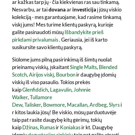
ar kažkas tarp jų - čia kiekvienas ras sau tinkamą.
Nesvarbu, ar tai
dovana
ar
investicija
į jūsų viskio
kolekciją - mes garantuojame, kad rasime tinkamą
viskį jums! M
es turime klientų paskyrą, kurioje
galite pasinaudoti mūsų
Išbandykite prieš
pirkdami privalumais
.
Geriausia, jei iš karto
susikursite savo klientų paskyrą.
Siūlome jums pilną pasirinkimą iš šimtų nuolat
prieinamų viskių, įskaitant
Single Malts
,
Blended
Scotch
,
Airijos viskį
,
Bourbon
ir daugybę įdomių
viskių iš viso pasaulio. Tokios prekės
kaip
Glenfiddich
,
Lagavulin
,
Johnnie
Walker
,
Tullamore
Dew
,
Talisker
,
Bowmore
,
Macallan
,
Ardbeg
,
Slyrs
i
r kitos laukia jūsų! Be viskio, mūsų parduotuvėje
taip pat rasite daugybę kitų gėrimų, tokių
kaip
Džinas
,
Rumas
ir
Koniakas
ir kt. Daugybę
įdomių
degustacijos rinkinių
taip pat galite atrasti