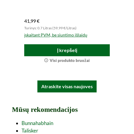
mi
41,99 €
48
Turinys: 0.7 Litras (59,99 €/Litras)
Tur
įskaitant PVM, be siuntimo išlaidų
įsk
Į krepšelį
Visi produkto bruožai
Atraskite visas naujoves
Mūsų rekomendacijos
Bunnahabhain
Talisker