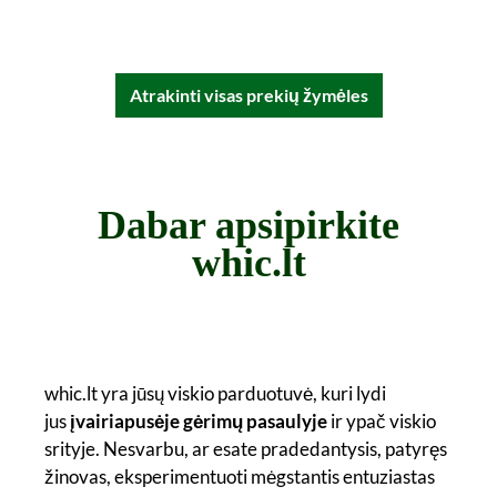
Atrakinti visas prekių žymėles
Dabar apsipirkite
whic.lt
whic.lt yra jūsų viskio parduotuvė, kuri lydi
jus
įvairiapusėje gėrimų pasaulyje
ir ypač viskio
srityje. Nesvarbu, ar esate pradedantysis, patyręs
žinovas, eksperimentuoti mėgstantis entuziastas