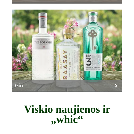
Gin
Viskio naujienos ir
„whic“