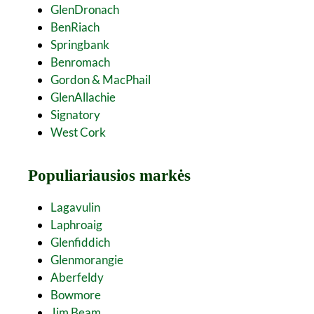
GlenDronach
BenRiach
Springbank
Benromach
Gordon & MacPhail
GlenAllachie
Signatory
West Cork
Populiariausios markės
Lagavulin
Laphroaig
Glenfiddich
Glenmorangie
Aberfeldy
Bowmore
Jim Beam