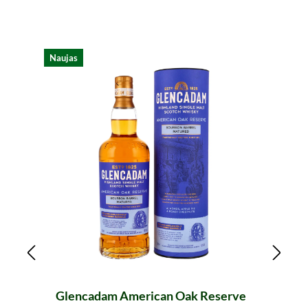
Praleisti produktų galeriją
Naujas
Nauj
Glencadam American Oak Reserve
Bu