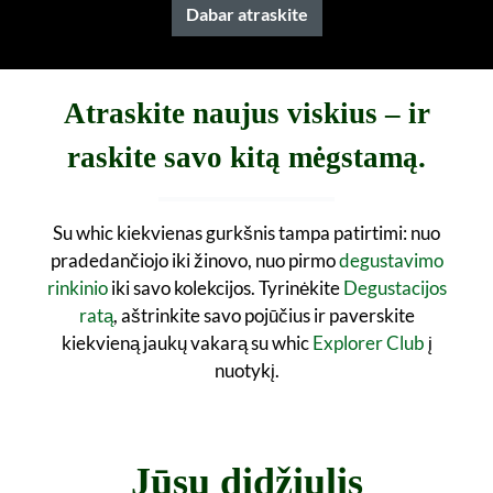
Dabar atraskite
Atraskite naujus viskius – ir
raskite savo kitą mėgstamą.
Su whic kiekvienas gurkšnis tampa patirtimi: nuo
pradedančiojo iki žinovo, nuo pirmo
degustavimo
rinkinio
iki savo kolekcijos. Tyrinėkite
Degustacijos
ratą
, aštrinkite savo pojūčius ir paverskite
kiekvieną jaukų vakarą su whic
Explorer Club
į
nuotykį.
Jūsų didžiulis