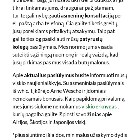
tikrai tinkamas jums, draugui ar pažįstamam,
turite galimybę gauti
asmeninę konsultaciją
per
el. paštą arba telefoną. Čia galite tikėtis greitų,
jūsų poreikiams pritaikytų atsakymų. Taip pat
galite tiesiog pasikliauti mūsų
patyrusių
kolegų
pasiūlymais. Mes norime jums visada
suteikti sąžiningą nuomonę ir realų vaizdą, kad
jūsų pirkimas pas mus visada būtų malonus.
Apie
aktualius pasiūlymus
būsite informuoti mūsų
viskio naujienlaiškyje. Su asmeniniais pasiūlymais
iš whic.lt įkūrėjo Arne Wesche ir įdomiais
nemokamais bonusais. Kaip papildomą privalumą,
mes jums siūlome nemokamus
viskio e-knygas
,
kurių pagalba galite išplėsti savo
žinias
apie
Airijos, Škotijos ir Japonijos viskį.
*plius siuntimo išlaidos, minimalus užsakymo dydis