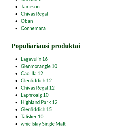
Jameson
Chivas Regal
Oban
Connemara
Populiariausi produktai
Lagavulin 16
Glenmorangie 10
Caol Ila 12
Glenfiddich 12
Chivas Regal 12
Laphroaig 10
Highland Park 12
Glenfiddich 15
Talisker 10
whic Islay Single Malt