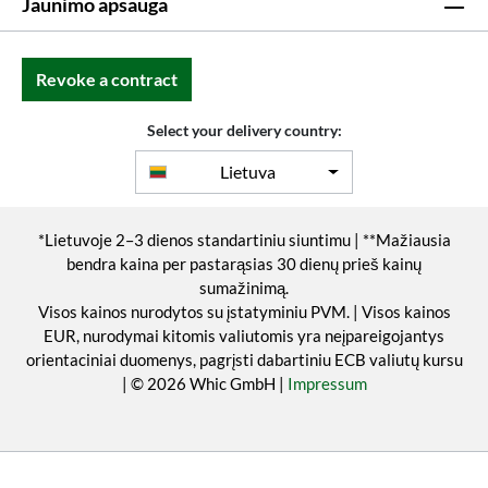
Jaunimo apsauga
Revoke a contract
Select your delivery country:
Lietuva
*Lietuvoje 2–3 dienos standartiniu siuntimu | **Mažiausia
bendra kaina per pastarąsias 30 dienų prieš kainų
sumažinimą.
Visos kainos nurodytos su įstatyminiu PVM. | Visos kainos
EUR, nurodymai kitomis valiutomis yra neįpareigojantys
orientaciniai duomenys, pagrįsti dabartiniu ECB valiutų kursu
| © 2026 Whic GmbH |
Impressum