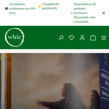
Nemokamas
5 žvaigždutės
Išbandykite prieš
Šokti į pagrindinį turinį
pristatymas nuo 250
SHOPVOTE
pirkdami:
eurų
pirmiausia
išbandykite, tada
sutaupykite
You have 0 wishlist 
Krepšel