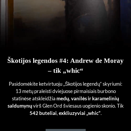
Škotijos legendos #4: Andrew de Moray
– tik „whic“
Pasidomėkite ketvirtuoju „Škotijos legendų“ skyriumi:
13 metų praleisti dviejuose pirmaisiais burbono
statinėse atskleidžia
medų, vanilės ir karamelinių
saldumynų
virš Glen Ord šviesaus uogienio skonio. Tik
542 buteliai
,
exkliuzyviai „whic“
.