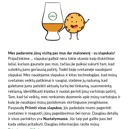
Mes padarome jūsų vizitą pas mus dar malonesnį - su slapukais!
Pripažinkime ... slapukai galbūt nėra tokie skanūs kaip išskirtiniai
lašai, kuriuos gaunate pas mus, tačiau jie puikiai sukurti tam, kad
suteiktų jums geriausią patirtį. Todėl šioje svetainėje naudojami
slapukai. Mes naudojame slapukus ir kitas technologijas, kad mūsų
svetainės veiktų patikimai ir saugiai, stebime jų našumą, kad
galėtume jums pateikti aktualų turinį bei tinkamą, suasmenintą
reklamą, identifikuoti klaidas ir nuolat gerinti jūsų vartotojo patirtį.
Tam, kad tai veiktų, mes renkamės duomenis apie mūsų vartotojus ir
kaip jie naudojasi mūsų pasiūlymais skirtinguose įrenginiuose.
Paspaudę
Priimti visus slapukus
, jūs padedate mums pagerinti
svetaines ir reaguoti į jūsų pageidavimus bei norus. Daugiau detalių
ir visos parinktys yra
Nustatymuose
. Jūs taip pat galite juos bet
kada vėliau pritaikyti. Daugiau informacijos rasite mūsų