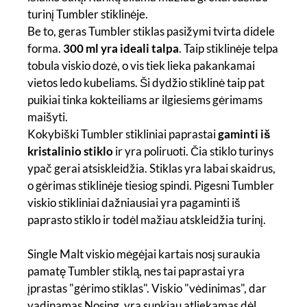
turinį Tumbler stiklinėje.
Be to, geras Tumbler stiklas pasižymi tvirta didele
forma.
300 ml yra ideali talpa
. Taip stiklinėje telpa
tobula viskio dozė, o vis tiek lieka pakankamai
vietos ledo kubeliams. Ši dydžio stiklinė taip pat
puikiai tinka kokteiliams ar ilgiesiems gėrimams
maišyti.
Kokybiški Tumbler stikliniai paprastai
gaminti iš
kristalinio stiklo
ir yra poliruoti. Čia stiklo turinys
ypač gerai atsiskleidžia. Stiklas yra labai skaidrus,
o gėrimas stiklinėje tiesiog spindi. Pigesni Tumbler
viskio stikliniai dažniausiai yra pagaminti iš
paprasto stiklo ir todėl mažiau atskleidžia turinį.
Single Malt viskio mėgėjai kartais nosį suraukia
pamatę Tumbler stiklą, nes tai paprastai yra
įprastas "gėrimo stiklas". Viskio "vėdinimas", dar
vadinamas Nosing, yra sunkiau atliekamas dėl