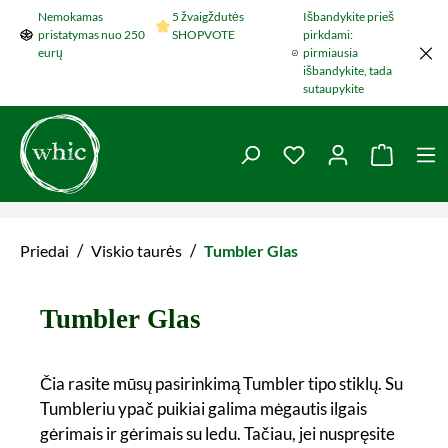
Nemokamas
5 žvaigždutės
Išbandykite prieš
Šokti į pagrindinį turinį
pristatymas nuo 250
SHOPVOTE
pirkdami:
eurų
pirmiausia
išbandykite, tada
sutaupykite
You have 0 wishlist 
Krepšel
/
/
Priedai
Viskio taurės
Tumbler Glas
Tumbler Glas
Čia rasite mūsų pasirinkimą Tumbler tipo stiklų. Su
Tumbleriu ypač puikiai galima mėgautis ilgais
gėrimais ir gėrimais su ledu. Tačiau, jei nuspręsite