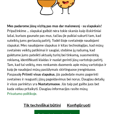
Mes padarome jūsų vizitą pas mus dar malonesnį - su slapukais!
Pripažinkime ... slapukai galbūt nėra tokie skanūs kaip išskirtiniai
lašai, kuriuos gaunate pas mus, tačiau jie puikiai sukurti tam, kad
suteiktų jums geriausią patirtį. Todėl šioje svetainėje naudojami
slapukai. Mes naudojame slapukus ir kitas technologijas, kad mūsų
svetainės veiktų patikimai ir saugiai, stebime jų našumą, kad
galėtume jums pateikti aktualų turinį bei tinkamą, suasmenintą
reklamą, identifikuoti klaidas ir nuolat gerinti jūsų vartotojo patirtį.
Tam, kad tai veiktų, mes renkamės duomenis apie mūsų vartotojus ir
kaip jie naudojasi mūsų pasiūlymais skirtinguose įrenginiuose.
Paspaudę
Priimti visus slapukus
, jūs padedate mums pagerinti
svetaines ir reaguoti į jūsų pageidavimus bei norus. Daugiau detalių
ir visos parinktys yra
Nustatymuose
. Jūs taip pat galite juos bet
kada vėliau pritaikyti. Daugiau informacijos rasite mūsų
Privatumo politikoje.
Tik techniškai būtini
Konfigūruoti