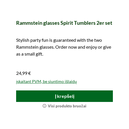
Rammstein glasses Spirit Tumblers 2er set
Stylish party fun is guaranteed with the two
Rammstein glasses. Order now and enjoy or give
as a small gift.
24,99 €
įskaitant PVM, be siuntimo išlaidų
Į krepšelį
Visi produkto bruožai