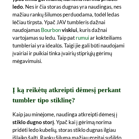
ledo
. Nes ir čia storas dugnas yra naudingas, nes
mažiau rankų šilumos perduodama, todėl ledas
lėčiau tirpsta. Ypač JAV tumbleris dažnai
naudojamas
Bourbon
viskiui
, kuris dažnai
vartojamas su ledu. Taip pat
rumui
ar kokteiliams
tumbleriai yra idealūs. Taigi jie gali būti naudojami
įvairiai ir puikiai tinka įvairių stipriųjų gėrimų
mėgavimuisi.
Į ką reikėtų atkreipti dėmesį perkant
tumbler tipo stiklinę?
Kaip jau minėjome, naudinga atkreipti dėmesį į
stiklo dugno storį
. Ypač kai į gėrimą norima
pridėti ledo kubelių, storas stiklo dugnas ilgiau
išlaiko šaltį. Rankų šiluma mažiau greitai sušildo