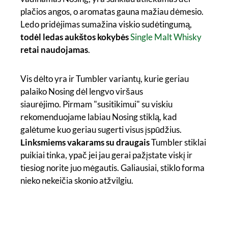
plačios angos, o aromatas gauna mažiau dėmesio.
Ledo pridėjimas sumažina viskio sudėtingumą,
todėl ledas aukštos kokybės
Single Malt Whisky
retai naudojamas
.
Vis dėlto yra ir Tumbler variantų, kurie geriau
palaiko Nosing dėl lengvo viršaus
siaurėjimo. Pirmam "susitikimui" su viskiu
rekomenduojame labiau Nosing stiklą, kad
galėtume kuo geriau sugerti visus įspūdžius.
Linksmiems vakarams su draugais
Tumbler stiklai
puikiai tinka, ypač jei jau gerai pažįstate viskį ir
tiesiog norite juo mėgautis. Galiausiai, stiklo forma
nieko nekeičia skonio atžvilgiu.