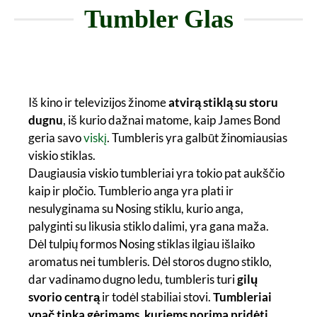
Tumbler Glas
Iš kino ir televizijos žinome
atvirą stiklą su storu
dugnu
, iš kurio dažnai matome, kaip James Bond
geria savo
viskį
. Tumbleris yra galbūt žinomiausias
viskio stiklas.
Daugiausia viskio tumbleriai yra tokio pat aukščio
kaip ir pločio. Tumblerio anga yra plati ir
nesulyginama su Nosing stiklu, kurio anga,
palyginti su likusia stiklo dalimi, yra gana maža.
Dėl tulpių formos Nosing stiklas ilgiau išlaiko
aromatus nei tumbleris. Dėl storos dugno stiklo,
dar vadinamo dugno ledu, tumbleris turi
gilų
svorio centrą
ir todėl stabiliai stovi.
Tumbleriai
ypač tinka gėrimams, kuriems norima pridėti