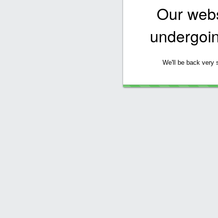
Our websi
undergoi
We'll be back very 