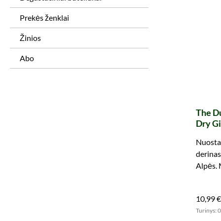
Prekės ženklai
Žinios
Abo
The D
Dry Gi
Nuosta
derinasi
Alpės. 
žolelių
10,99 €
Turinys: 0