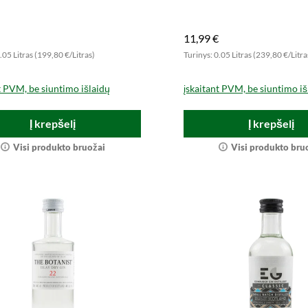
yk dabar.
tasting format!
11,99 €
.05 Litras (199,80 €/Litras)
Turinys: 0.05 Litras (239,80 €/Litra
t PVM, be siuntimo išlaidų
įskaitant PVM, be siuntimo iš
Į krepšelį
Į krepšelį
Visi produkto bruožai
Visi produkto bru