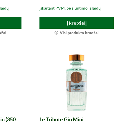
laidų
įskaitant PVM, be siuntimo išlaidų
Į krepšelį
ožai
Visi produkto bruožai
in (350
Le Tribute Gin Mini