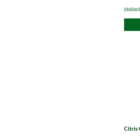
įskaitan
Citris