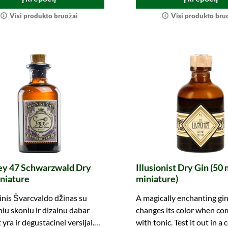
Visi produkto bruožai
Visi produkto bru
y 47 Schwarzwald Dry
Illusionist Dry Gin (50 
niature
miniature)
nis Švarcvaldo džinas su
A magically enchanting gin
iniu skoniu ir dizainu dabar
changes its color when c
 yra ir degustacinei versijai.
with tonic. Test it out in a