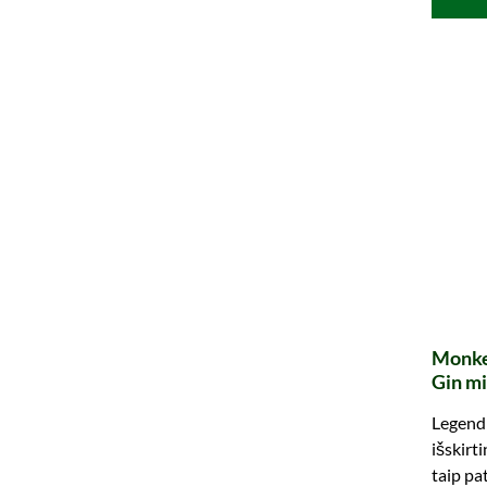
Monke
Gin mi
Legendi
išskirt
taip pat