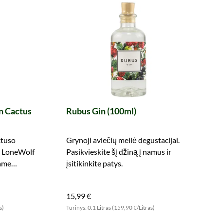
n Cactus
Rubus Gin (100ml)
ktuso
Grynoji aviečių meilė degustacijai.
 LoneWolf
Pasikvieskite šį džiną į namus ir
žame
įsitikinkite patys.
15,99 €
s)
Turinys: 0.1 Litras (159,90 €/Litras)