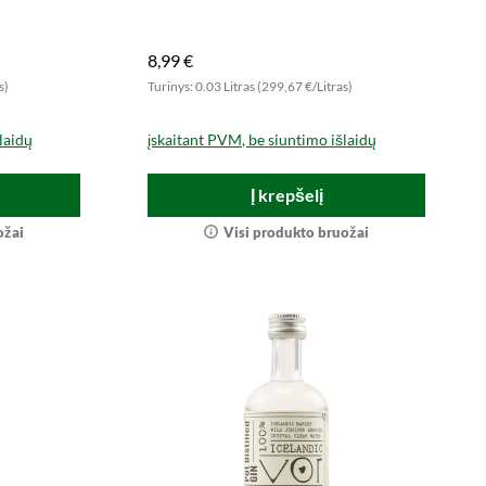
8,99 €
s)
Turinys: 0.03 Litras (299,67 €/Litras)
laidų
įskaitant PVM, be siuntimo išlaidų
Į krepšelį
ožai
Visi produkto bruožai