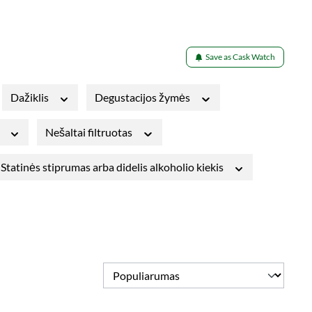
Save as Cask Watch
Dažiklis
Degustacijos žymės
s
Nešaltai filtruotas
Statinės stiprumas arba didelis alkoholio kiekis