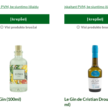
t PVM, be siuntimo išlaidų
įskaitant PVM, be siuntimo iš
Į krepšelį
Į krepšelį
Visi produkto bruožai
Visi produkto bru
 Gin (100ml)
Le Gin de Cristian Drou
ml)