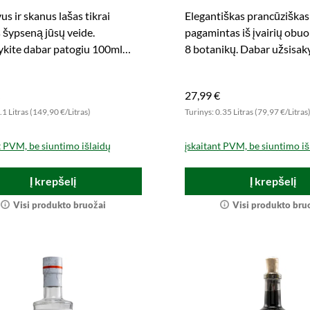
us ir skanus lašas tikrai
Elegantiškas prancūziškas
 šypseną jūsų veide.
pagamintas iš įvairių obuol
ykite dabar patogiu 100ml
8 botanikų. Dabar užsisak
u!
patogioje degustacinėje p
27,99 €
.1 Litras (149,90 €/Litras)
Turinys: 0.35 Litras (79,97 €/Litras
t PVM, be siuntimo išlaidų
įskaitant PVM, be siuntimo iš
Į krepšelį
Į krepšelį
Visi produkto bruožai
Visi produkto bru