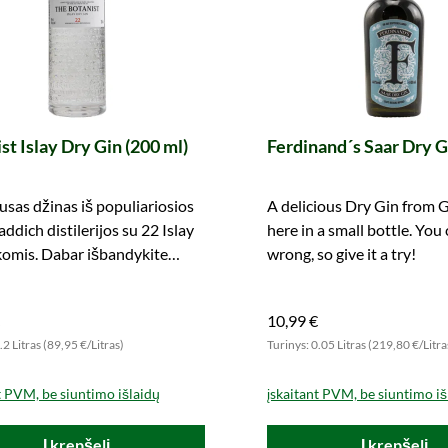
st Islay Dry Gin (200 ml)
Ferdinand´s Saar Dry G
ausas džinas iš populiariosios
A delicious Dry Gin from 
addich distilerijos su 22 Islay
here in a small bottle. You 
komis. Dabar išbandykite
wrong, so give it a try!
200 ml buteliuke.
10,99 €
.2 Litras (89,95 €/Litras)
Turinys: 0.05 Litras (219,80 €/Litra
t PVM, be siuntimo išlaidų
įskaitant PVM, be siuntimo iš
Į krepšelį
Į krepšelį