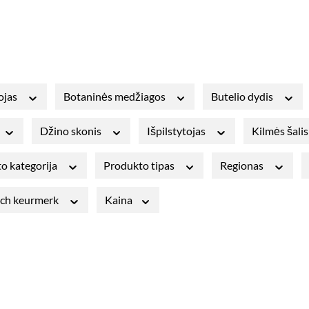
ojas
Botaninės medžiagos
Butelio dydis
Džino skonis
Išpilstytojas
Kilmės šali
o kategorija
Produkto tipas
Regionas
sch keurmerk
Kaina