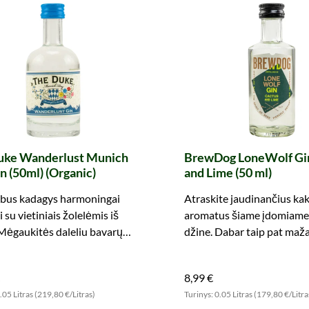
uke Wanderlust Munich
BrewDog LoneWolf Gi
n (50ml) (Organic)
and Lime (50 ml)
bus kadagys harmoningai
Atraskite jaudinančius ka
 su vietiniais žolelėmis iš
aromatus šiame įdomiame
Mėgaukitės daleliu bavarų
džine. Dabar taip pat ma
 meilės!
buteliuke degustacijai.
8,99 €
.05 Litras (219,80 €/Litras)
Turinys: 0.05 Litras (179,80 €/Litra