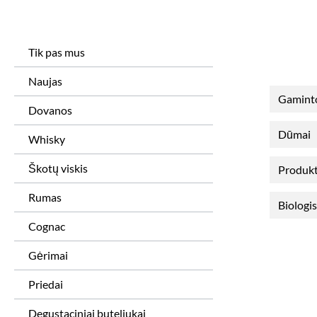
Tik pas mus
Naujas
Gamint
Dovanos
Dūmai
Whisky
Škotų viskis
Produkt
Rumas
Biologi
Cognac
Gėrimai
Priedai
Degustaciniai buteliukai