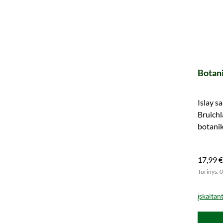
Botani
Islay s
Bruichl
botani
mažoje 
17,99 €
Turinys: 0
įskaitan