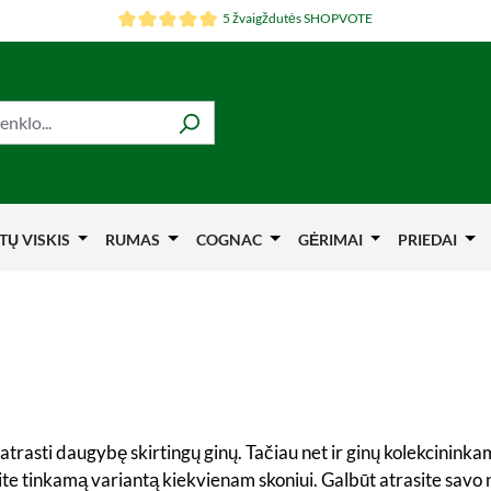
5 žvaigždutės SHOPVOTE
TŲ VISKIS
RUMAS
COGNAC
GĖRIMAI
PRIEDAI
rasti daugybę skirtingų ginų. Tačiau net ir ginų kolekcininkams
ite tinkamą variantą kiekvienam skoniui. Galbūt atrasite sav