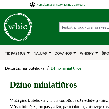
Nemokamas pristatymas nuo 250 eurų
ti į pagrindinį turinį
Šokti į paiešką
Šokti į pagrindinę navigaciją
TIK PAS MUS
NAUJAS
DOVANOS
WHISKY
ŠKO
/
Degustaciniai buteliukai
Džino miniatiūros
Džino miniatiūros
Maži gino buteliukai yra puikus būdas už nedidelę kainą at
Mūsų didelėje gino pavyzdžių pasirinkimo įvairovėje ras