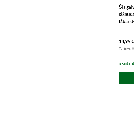
Šis gaiv
iššauks
Išband
format
14,99 €
Turinys: 0
įskaitan