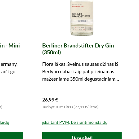
in - Mini
Berliner Brandstifter Dry Gin
(350ml)
Germany,
Florališkas, švelnus sausas džinas iš
can't go
Berlyno dabar taip pat prieinamas
mažesniame 350ml degustaciniame
formate. Ko laukiate?!
26,99 €
s)
Turinys: 0.35 Litras (77,11 €/Litras)
laidų
įskaitant PVM, be siuntimo išlaidų
Į krepšelį