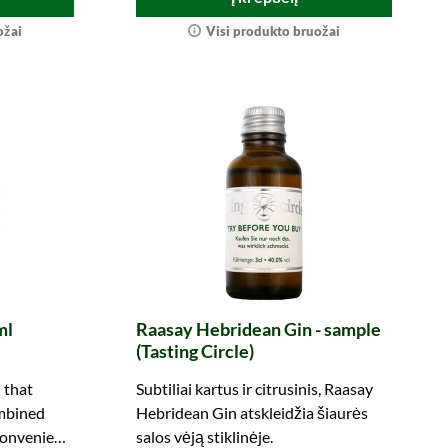
ožai
Visi produkto bruožai
ml
Raasay Hebridean Gin - sample
(Tasting Circle)
 that
Subtiliai kartus ir citrusinis, Raasay
ombined
Hebridean Gin atskleidžia šiaurės
 convenient
salos vėją stiklinėje.