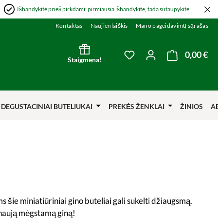
Išbandykite prieš pirkdami: pirmiausia išbandykite, tada sutaupykite
Kontaktas
Naujienlaiškis
Mano pageidavimų sąrašas
0,00 €
Kre
You have 0 wishlist item
Staigmena!
DEGUSTACINIAI BUTELIUKAI
PREKĖS ŽENKLAI
ŽINIOS
A
 šie miniatiūriniai gino buteliai gali sukelti džiaugsmą.
o naują mėgstamą giną!