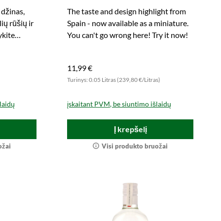
 džinas,
The taste and design highlight from
ių rūšių ir
Spain - now available as a miniature.
ykite
You can't go wrong here! Try it now!
akuotėje.
11,99 €
)
Turinys: 0.05 Litras (239,80 €/Litras)
laidų
įskaitant PVM, be siuntimo išlaidų
Į krepšelį
ožai
Visi produkto bruožai