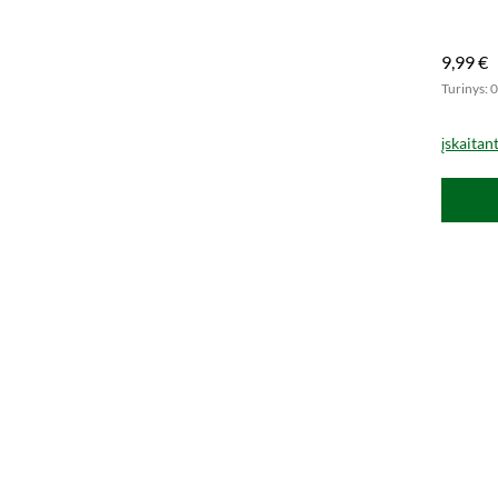
Užsisak
9,99 €
Turinys: 0
įskaitan