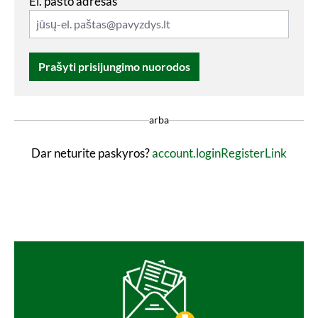
El. pašto adresas
Prašyti prisijungimo nuorodos
arba
Dar neturite paskyros?
account.loginRegisterLink