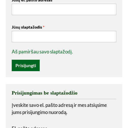
Jūsų slaptažodis
*
Aš pamiršau savo slaptažodį.
Prisijungti
Prisijungimas be slaptažodžio
Įveskite savo el. pašto adresą ir mes atsiųsime
jums prisijungimo nuorodą.