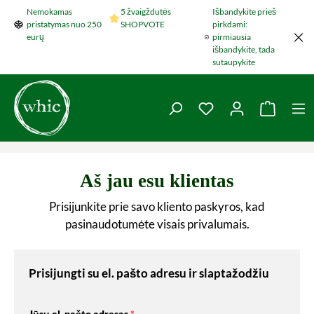
Nemokamas
5 žvaigždutės
Išbandykite prieš
Šokti į pagrindinį turinį
pristatymas nuo 250
SHOPVOTE
pirkdami:
eurų
pirmiausia
išbandykite, tada
sutaupykite
You have 0 wishlist 
Krepšel
Aš jau esu klientas
Prisijunkite prie savo kliento paskyros, kad
pasinaudotumėte visais privalumais.
Prisijungti su el. pašto adresu ir slaptažodžiu
Jūsų el. pašto adresas
*