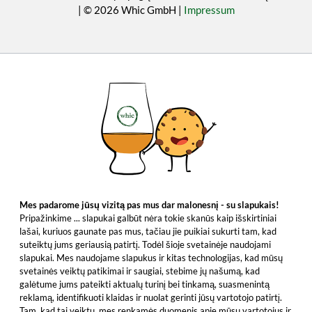
| © 2026 Whic GmbH |
Impressum
Mes padarome jūsų vizitą pas mus dar malonesnį - su slapukais!
Pripažinkime ... slapukai galbūt nėra tokie skanūs kaip išskirtiniai
lašai, kuriuos gaunate pas mus, tačiau jie puikiai sukurti tam, kad
suteiktų jums geriausią patirtį. Todėl šioje svetainėje naudojami
slapukai. Mes naudojame slapukus ir kitas technologijas, kad mūsų
svetainės veiktų patikimai ir saugiai, stebime jų našumą, kad
galėtume jums pateikti aktualų turinį bei tinkamą, suasmenintą
reklamą, identifikuoti klaidas ir nuolat gerinti jūsų vartotojo patirtį.
Tam, kad tai veiktų, mes renkamės duomenis apie mūsų vartotojus ir