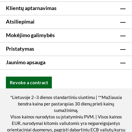
Klientų aptarnavimas
Atsiliepimai
Mokėjimo galimybės
Pristatymas
Jaunimo apsauga
Revoke a contract
*Lietuvoje 2–3 dienos standartiniu siuntimu | **Mažiausia
bendra kaina per pastarąsias 30 dienų prieš kainų
sumažinimą.
Visos kainos nurodytos su įstatyminiu PVM. | Visos kainos
EUR, nurodymai kitomis valiutomis yra neįpareigojantys
orientaciniai duomenys, pagrįsti dabartiniu ECB valiutų kursu