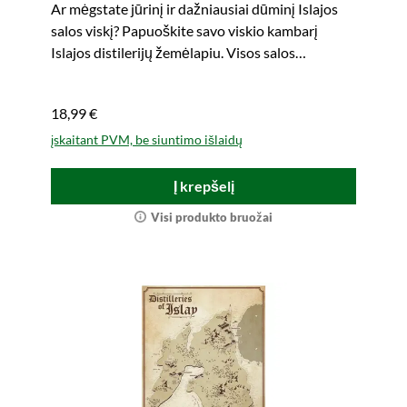
Ar mėgstate jūrinį ir dažniausiai dūminį Islajos
salos viskį? Papuoškite savo viskio kambarį
Islajos distilerijų žemėlapiu. Visos salos
distilerijos viename žvilgsnyje. Lengvai
nešiojamas.
18,99 €
įskaitant PVM, be siuntimo išlaidų
Į krepšelį
Visi produkto bruožai