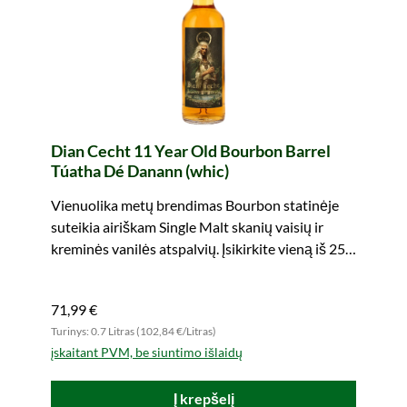
Dian Cecht 11 Year Old Bourbon Barrel
Túatha Dé Danann (whic)
Vienuolika metų brendimas Bourbon statinėje
suteikia airiškam Single Malt skanių vaisių ir
kreminės vanilės atspalvių. Įsikirkite vieną iš 252
butelių!
71,99 €
Turinys: 0.7 Litras (102,84 €/Litras)
įskaitant PVM, be siuntimo išlaidų
Į krepšelį