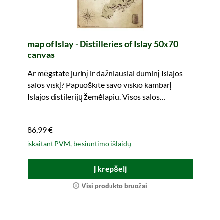
map of Islay - Distilleries of Islay 50x70
canvas
Ar mėgstate jūrinį ir dažniausiai dūminį Islajos
salos viskį? Papuoškite savo viskio kambarį
Islajos distilerijų žemėlapiu. Visos salos
distilerijos viename žvilgsnyje. Lengvai paimkite
su savimi.
86,99 €
įskaitant PVM, be siuntimo išlaidų
Į krepšelį
Visi produkto bruožai