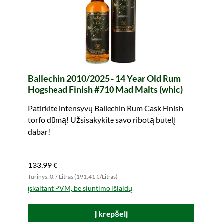
Ballechin 2010/2025 - 14 Year Old Rum
Hogshead Finish #710 Mad Malts (whic)
Patirkite intensyvų Ballechin Rum Cask Finish
torfo dūmą! Užsisakykite savo ribotą butelį
dabar!
133,99 €
Turinys: 0.7 Litras (191,41 €/Litras)
įskaitant PVM, be siuntimo išlaidų
Į krepšelį