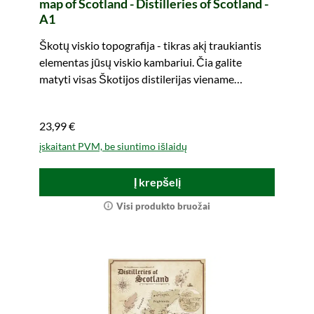
map of Scotland - Distilleries of Scotland -
A1
Škotų viskio topografija - tikras akį traukiantis
elementas jūsų viskio kambariui. Čia galite
matyti visas Škotijos distilerijas viename
žvilgsnyje. Lengvai transportuojama.
23,99 €
įskaitant PVM, be siuntimo išlaidų
Į krepšelį
Visi produkto bruožai