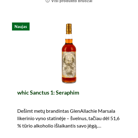
Visi produkto bruožai
Naujas
whic Sanctus 1: Seraphim
Dešimt metų brandintas GlenAllachie Marsala
likerinio vyno statinėje – švelnus, tačiau dėl 51,6
% tūrio alkoholio išlaikantis savo jėgą.
Nepraleiskite progos!