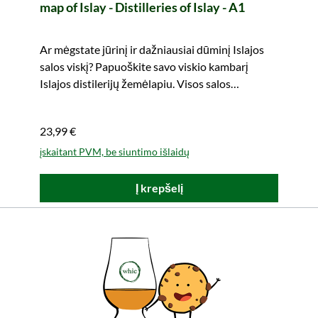
map of Islay - Distilleries of Islay - A1
Ar mėgstate jūrinį ir dažniausiai dūminį Islajos
salos viskį? Papuoškite savo viskio kambarį
Islajos distilerijų žemėlapiu. Visos salos
distilerijos viename žvilgsnyje. Lengvai
nešiojamas.
23,99 €
įskaitant PVM, be siuntimo išlaidų
Į krepšelį
Visi produkto bruožai