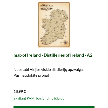
map of Ireland - Distilleries of Ireland - A2
Nuostabi Airijos viskio distilerijų apžvalga.
Pasinaudokite proga!
18,99 €
įskaitant PVM, be siuntimo išlaidų