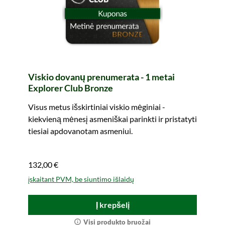
Viskio dovanų prenumerata - 1 metai
Explorer Club Bronze
Visus metus išskirtiniai viskio mėginiai -
kiekvieną mėnesį asmeniškai parinkti ir pristatyti
tiesiai apdovanotam asmeniui.
132,00 €
įskaitant PVM, be siuntimo išlaidų
Į krepšelį
Visi produkto bruožai