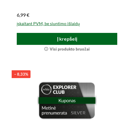
6,99 €
įskaitant PVM, be siuntimo išlaidų
Į krepšelį
Visi produkto bruožai
– 8,33%