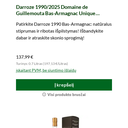
Darroze 1990/2025 Domaine de
Guillemouta Bas-Armagnac Unique
Collection
Patirkite Darroze 1990 Bas-Armagnac: natūralus
stiprumas ir ribotas išpilstymas! Išbandykite
dabar ir atraskite skonio sprogimą!
137,99 €
Turinys: 0.7 Litras (197,13 €/Litras)
įskaitant PVM, be siuntimo išlaidų
Į krepšelį
Visi produkto bruožai