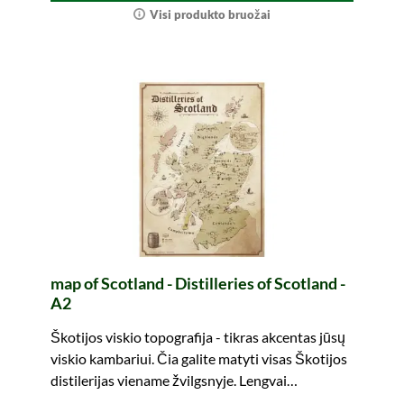
Visi produkto bruožai
map of Scotland - Distilleries of Scotland -
A2
Škotijos viskio topografija - tikras akcentas jūsų
viskio kambariui. Čia galite matyti visas Škotijos
distilerijas viename žvilgsnyje. Lengvai
transportuojama.