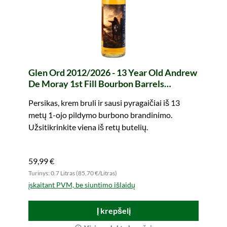
Glen Ord 2012/2026 - 13 Year Old Andrew
De Moray 1st Fill Bourbon Barrels
#800269+800271 Legends of Scotland
Persikas, krem bruli ir sausi pyragaičiai iš 13
(whic)
metų 1-ojo pildymo burbono brandinimo.
Užsitikrinkite viena iš retų butelių.
59,99 €
Turinys: 0.7 Litras (85,70 €/Litras)
įskaitant PVM, be siuntimo išlaidų
Į krepšelį