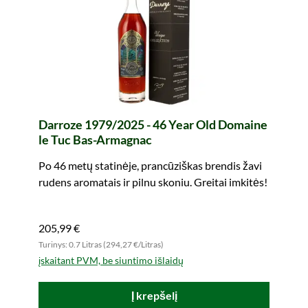
Darroze 1979/2025 - 46 Year Old Domaine
le Tuc Bas-Armagnac
Po 46 metų statinėje, prancūziškas brendis žavi
rudens aromatais ir pilnu skoniu. Greitai imkitės!
205,99 €
Turinys: 0.7 Litras (294,27 €/Litras)
įskaitant PVM, be siuntimo išlaidų
Į krepšelį