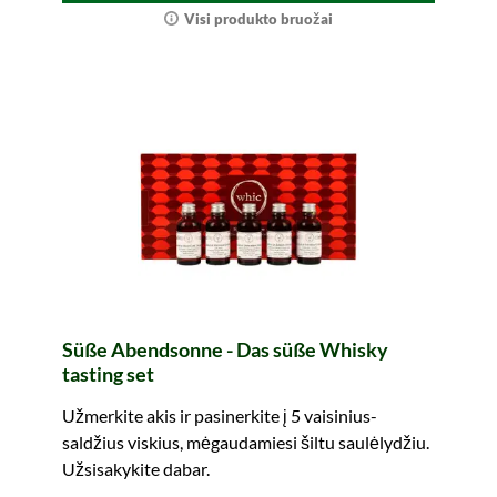
Visi produkto bruožai
Süße Abendsonne - Das süße Whisky
tasting set
Užmerkite akis ir pasinerkite į 5 vaisinius-
saldžius viskius, mėgaudamiesi šiltu saulėlydžiu.
Užsisakykite dabar.