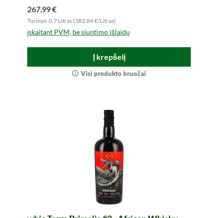
267,99 €
Turinys: 0.7 Litras (382,84 €/Litras)
įskaitant PVM, be siuntimo išlaidų
Į krepšelį
Visi produkto bruožai