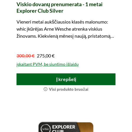
Viskio dovanų prenumerata - 1 metai
Explorer Club Silver
Vieneri metai aukščiausios klasės malonumo:
whic įkūrėjas Arne Wesche atrenka viskius
žinovams. Kiekvieną mėnesį naują, pristatomą
tiesiai apdovanotam asmeniui.
300,00 €
275,00 €
įskaitant PVM, be siuntimo išlaidų
Į krepšelį
Visi produkto bruožai