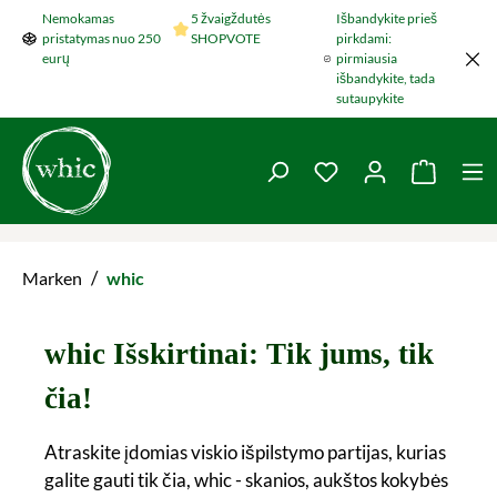
Nemokamas
5 žvaigždutės
Išbandykite prieš
Šokti į pagrindinį turinį
pristatymas nuo 250
SHOPVOTE
pirkdami:
eurų
pirmiausia
išbandykite, tada
sutaupykite
You have 0 wishlist 
Krepšel
/
Marken
whic
whic Išskirtinai: Tik jums, tik
čia!
Atraskite įdomias viskio išpilstymo partijas, kurias
galite gauti tik čia, whic - skanios, aukštos kokybės