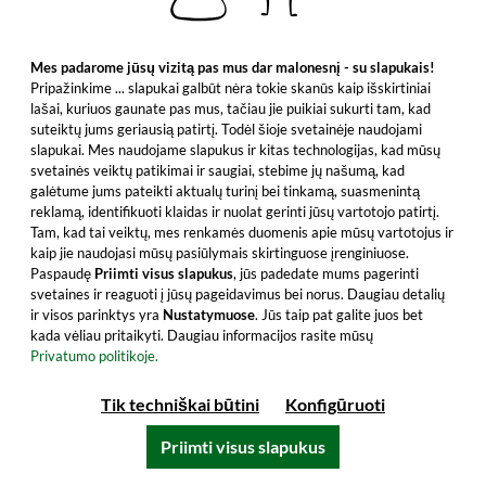
Mes padarome jūsų vizitą pas mus dar malonesnį - su slapukais!
Pripažinkime ... slapukai galbūt nėra tokie skanūs kaip išskirtiniai
lašai, kuriuos gaunate pas mus, tačiau jie puikiai sukurti tam, kad
suteiktų jums geriausią patirtį. Todėl šioje svetainėje naudojami
slapukai. Mes naudojame slapukus ir kitas technologijas, kad mūsų
map of Ireland - Distilleries of Ireland - A0
svetainės veiktų patikimai ir saugiai, stebime jų našumą, kad
galėtume jums pateikti aktualų turinį bei tinkamą, suasmenintą
reklamą, identifikuoti klaidas ir nuolat gerinti jūsų vartotojo patirtį.
Nuostabi Airijos viskio distilerijų apžvalga.
Tam, kad tai veiktų, mes renkamės duomenis apie mūsų vartotojus ir
Pasinaudokite proga!
kaip jie naudojasi mūsų pasiūlymais skirtinguose įrenginiuose.
Paspaudę
Priimti visus slapukus
, jūs padedate mums pagerinti
svetaines ir reaguoti į jūsų pageidavimus bei norus. Daugiau detalių
ir visos parinktys yra
Nustatymuose
. Jūs taip pat galite juos bet
29,99 €
kada vėliau pritaikyti. Daugiau informacijos rasite mūsų
Privatumo politikoje.
įskaitant PVM, be siuntimo išlaidų
Tik techniškai būtini
Konfigūruoti
Į krepšelį
Priimti visus slapukus
Visi produkto bruožai