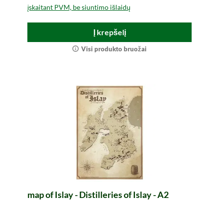
įskaitant PVM, be siuntimo išlaidų
Į krepšelį
Visi produkto bruožai
map of Islay - Distilleries of Islay - A2