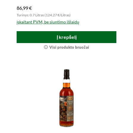
86,99 €
Turinys: 0.7 Litras (124,27 €/Litras)
įskaitant PVM, be siuntimo išlaidų
Į krepšelį
Visi produkto bruožai