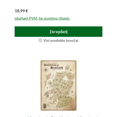
18,99 €
įskaitant PVM, be siuntimo išlaidų
Į krepšelį
Visi produkto bruožai