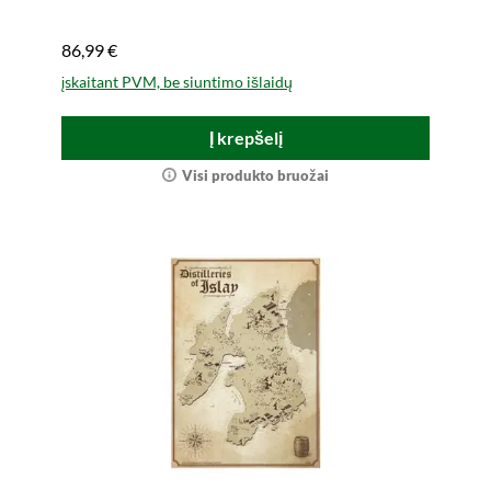
86,99 €
įskaitant PVM, be siuntimo išlaidų
Į krepšelį
Visi produkto bruožai