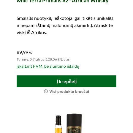
whic Terra Primalis #2 - African Whisky
Smalsūs nuotykių ieškotojai gali tikėtis unikalių
ir nepamirštamų malonumų akimirkų. Atraskite
viskį iš Afrikos.
89,99 €
Turinys: 0.7 Litras (128,56 €/Litras)
įskaitant PVM, be siuntimo išlaidų
Į krepšelį
Visi produkto bruožai