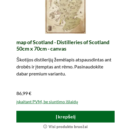
map of Scotland - Distilleries of Scotland
50cm x 70cm - canvas
Škotijos distilerijų žemėlapis atspausdintas ant
drobės ir įtemptas ant rėmo. Pasinaudokite
dabar premium variantu.
86,99 €
įskaitant PVM, be siuntimo išlaidų
Į krepšelį
Visi produkto bruožai