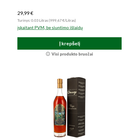
29,99 €
Turinys: 0.03 Litras (999,67 €/Litras)
įskaitant PVM, be siuntimo išlaidų
Į krepšelį
Visi produkto bruožai