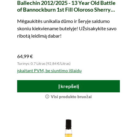
Ballechin 2012/2025 - 13 Year Old Battle
of Bannockburn 1st Fill Oloroso Sherry
Butt #539 Legends of Scotland (whic)
Mėgaukitės unikalia dūmo ir šeryje saldumo
skoniu kiekviename butelyje! Užsisakykite savo
ribotą leidimą dabar!
64,99 €
Turinys: 0.7 Litras (92,84 €/Litras)
įskaitant PVM, be siuntimo išlaidų
Į krepšelį
Visi produkto bruožai