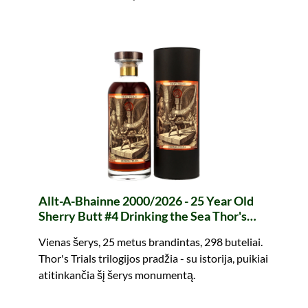
Allt-A-Bhainne 2000/2026 - 25 Year Old
Sherry Butt #4 Drinking the Sea Thor's
Trials I (whic)
Vienas šerys, 25 metus brandintas, 298 buteliai.
Thor's Trials trilogijos pradžia - su istorija, puikiai
atitinkančia šį šerys monumentą.