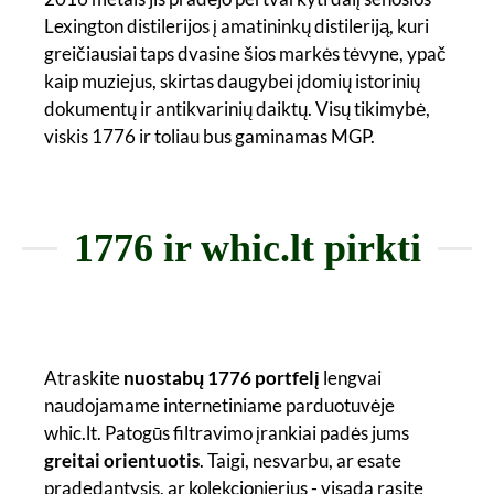
Lexington distilerijos į amatininkų distileriją, kuri
greičiausiai taps dvasine šios markės tėvyne, ypač
kaip muziejus, skirtas daugybei įdomių istorinių
dokumentų ir antikvarinių daiktų. Visų tikimybė,
viskis 1776 ir toliau bus gaminamas MGP.
1776 ir whic.lt pirkti
Atraskite
nuostabų 1776 portfelį
lengvai
naudojamame internetiniame parduotuvėje
whic.lt. Patogūs filtravimo įrankiai padės jums
greitai orientuotis
. Taigi, nesvarbu, ar esate
pradedantysis, ar kolekcionierius - visada rasite