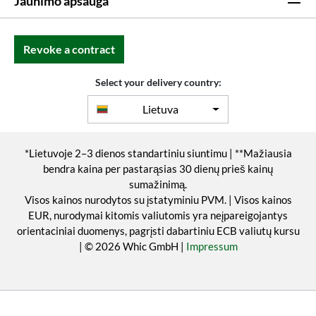
Jaunimo apsauga
Revoke a contract
Select your delivery country:
Lietuva
*Lietuvoje 2–3 dienos standartiniu siuntimu | **Mažiausia
bendra kaina per pastarąsias 30 dienų prieš kainų
sumažinimą.
Visos kainos nurodytos su įstatyminiu PVM. | Visos kainos
EUR, nurodymai kitomis valiutomis yra neįpareigojantys
orientaciniai duomenys, pagrįsti dabartiniu ECB valiutų kursu
| © 2026 Whic GmbH |
Impressum