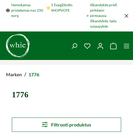
Nemokamas
5 žvaigždutės
Išbandykite prieš
Šokti į pagrindinį turinį
pristatymas nuo 250
SHOPVOTE
pirkdami:
eurų
pirmiausia
išbandykite, tada
sutaupykite
You have 0 wishlist 
Krepšel
/
Marken
1776
1776
Filtruoti produktus