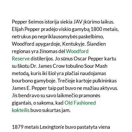
Pepper šeimos istorija siekia JAV įkūrimo laikus.
Elijah Pepper pradėjo viskio gamybą 1800 metais,
netrukus po nepriklausomybės paskelbimo,
Woodford apygardoje, Kentukyje. Šiandien
regionas yra žinomas dėl
Woodford
Reserve
distilerijos. Jo sūnus Oscar Pepper kartu
su škotu Dr. James Crow tobulino Sour Mash
metodą, kuris iki šiol yra plačiai naudojamas
bourbono gamyboje. Trečioje kartoje pulkininkas
James E. Pepper taip pat buvo ne mažiau aktyvus.
Jis bendravo su savo laikmečio pramonės
gigantais, o sakoma, kad
Old Fashioned
kokteilis
buvo sukurtas jam.
1879 metais Lexington'e buvo pastatyta viena