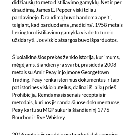
didžiausių to meto distiliavimo gamyklų. Net ir per
draudimą, James E. Pepper viskį toliau
pardavinėjo. Draudimą buvo bandoma apeiti,
teigiant, kad parduodama „medicina“. 1958 metais
Lexington distiliavimo gamykla vis dėlto turėjo
užsidaryti. Jos viskio atsargos buvo išparduotos.
Šiuolaikinė šios prekės ženklo istorija, kuri mums,
mėgėjams, šiandien yra svarbi, prasideda 2008
metais su Amir Peay ir jo įmone Georgetown
Trading. Peay renka istorinius dokumentus ir taip
pat istorines viskio butelius, dalinai iš laikų prieš
Prohibiciją. Remdamasis senais receptais ir
metodais, kuriuos jis randa šiuose dokumentuose,
Peay kartu su MGP sukuria šiandieninį 1776
Bourbon ir Rye Whiskey.
2016 metais jis pradėjo pertvarkyti dalį senosios