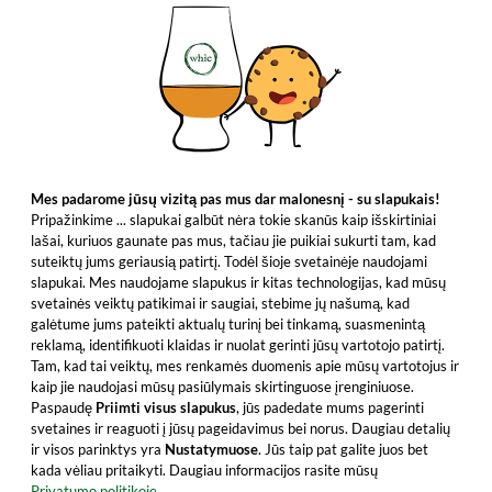
Mes padarome jūsų vizitą pas mus dar malonesnį - su slapukais!
Pripažinkime ... slapukai galbūt nėra tokie skanūs kaip išskirtiniai
lašai, kuriuos gaunate pas mus, tačiau jie puikiai sukurti tam, kad
suteiktų jums geriausią patirtį. Todėl šioje svetainėje naudojami
slapukai. Mes naudojame slapukus ir kitas technologijas, kad mūsų
svetainės veiktų patikimai ir saugiai, stebime jų našumą, kad
galėtume jums pateikti aktualų turinį bei tinkamą, suasmenintą
reklamą, identifikuoti klaidas ir nuolat gerinti jūsų vartotojo patirtį.
Tam, kad tai veiktų, mes renkamės duomenis apie mūsų vartotojus ir
kaip jie naudojasi mūsų pasiūlymais skirtinguose įrenginiuose.
Paspaudę
Priimti visus slapukus
, jūs padedate mums pagerinti
svetaines ir reaguoti į jūsų pageidavimus bei norus. Daugiau detalių
ir visos parinktys yra
Nustatymuose
. Jūs taip pat galite juos bet
kada vėliau pritaikyti. Daugiau informacijos rasite mūsų
Privatumo politikoje.