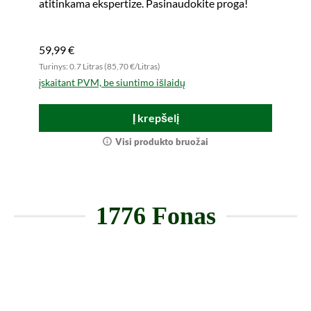
atitinkama ekspertize. Pasinaudokite proga!
59,99 €
Turinys: 0.7 Litras (85,70 €/Litras)
įskaitant PVM, be siuntimo išlaidų
Į krepšelį
Visi produkto bruožai
1776 Fonas