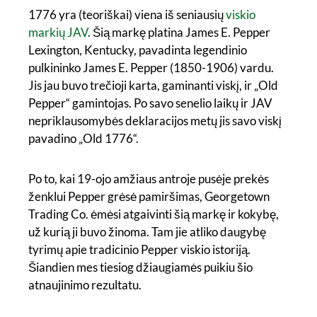
1776 yra (teoriškai) viena iš seniausių
viskio
markių JAV
. Šią markę platina James E. Pepper
Lexington, Kentucky, pavadinta legendinio
pulkininko James E. Pepper (1850-1906) vardu.
Jis jau buvo trečioji karta, gaminanti viskį, ir „Old
Pepper“ gamintojas. Po savo senelio laikų ir JAV
nepriklausomybės deklaracijos metų jis savo viskį
pavadino „Old 1776“.
Po to, kai 19-ojo amžiaus antroje pusėje prekės
ženklui Pepper grėsė pamiršimas, Georgetown
Trading Co. ėmėsi atgaivinti šią markę ir kokybę,
už kurią ji buvo žinoma. Tam jie atliko daugybę
tyrimų apie tradicinio Pepper viskio istoriją.
Šiandien mes tiesiog džiaugiamės puikiu šio
atnaujinimo rezultatu.