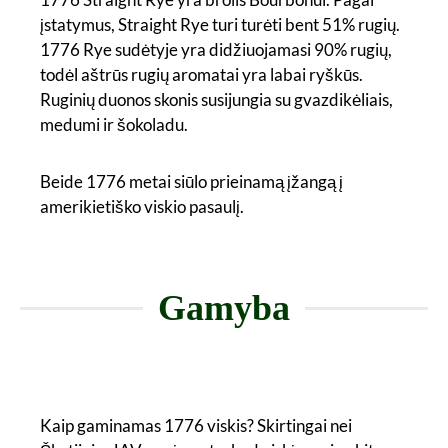
įstatymus, Straight Rye turi turėti bent 51% rugių.
1776 Rye sudėtyje yra didžiuojamasi 90% rugių,
todėl aštrūs rugių aromatai yra labai ryškūs.
Ruginių duonos skonis susijungia su gvazdikėliais,
medumi ir šokoladu.
Beide 1776 metai siūlo prieinamą įžangą į
amerikietiško viskio pasaulį.
Gamyba
Kaip gaminamas 1776 viskis? Skirtingai nei