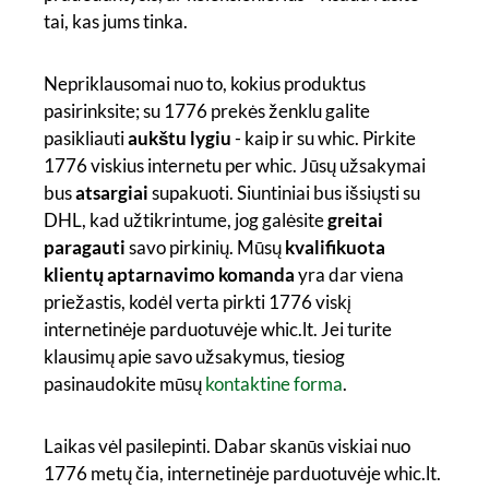
tai, kas jums tinka.
Nepriklausomai nuo to, kokius produktus
pasirinksite; su 1776 prekės ženklu galite
pasikliauti
aukštu lygiu
- kaip ir su whic. Pirkite
1776 viskius internetu per whic. Jūsų užsakymai
bus
atsargiai
supakuoti. Siuntiniai bus išsiųsti su
DHL, kad užtikrintume, jog galėsite
greitai
paragauti
savo pirkinių. Mūsų
kvalifikuota
klientų aptarnavimo komanda
yra dar viena
priežastis, kodėl verta pirkti 1776 viskį
internetinėje parduotuvėje whic.lt. Jei turite
klausimų apie savo užsakymus, tiesiog
pasinaudokite mūsų
kontaktine forma
.
Laikas vėl pasilepinti. Dabar skanūs viskiai nuo
1776 metų čia, internetinėje parduotuvėje whic.lt.