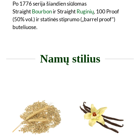
Po 1776 serija šiandien siūlomas
Straight
Bourbon
ir Straight
Ruginių
, 100 Proof
(50% vol.) ir statinės stiprumo („barrel proof“)
buteliuose.
Namų stilius