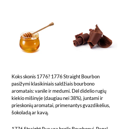
Koks skonis 1776? 1776 Straight Bourbon
pasižymi klasikiniais saldžiais bourbono
aromatais: vanile ir medumi. Dėl didelio rugių
kiekio mišinyje (daugiau nei 38%), juntami ir
prieskonių aromatai, primenantys gvazdikėlius,
šokoladą ar kavą.
1776 Straight Rye yra brolis Bourbonui. Pagal