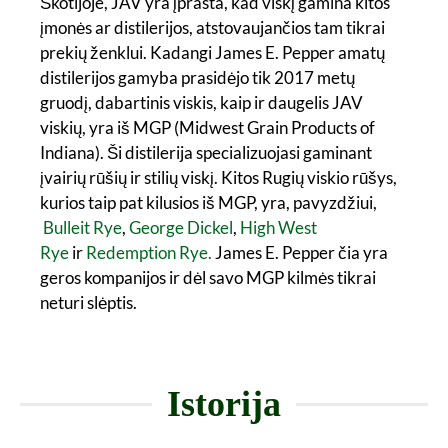
Škotijoje, JAV yra įprasta, kad viskį gamina kitos
įmonės ar distilerijos, atstovaujančios tam tikrai
prekių ženklui. Kadangi James E. Pepper amatų
distilerijos gamyba prasidėjo tik 2017 metų
gruodį, dabartinis viskis, kaip ir daugelis JAV
viskių, yra iš MGP (Midwest Grain Products of
Indiana). Ši distilerija specializuojasi gaminant
įvairių rūšių ir stilių viskį. Kitos Rugių viskio rūšys,
kurios taip pat kilusios iš MGP, yra, pavyzdžiui,
Bulleit Rye
,
George Dickel
,
High West
Rye
ir
Redemption Rye.
James E. Pepper čia yra
geros kompanijos ir dėl savo MGP kilmės tikrai
neturi slėptis.
Istorija