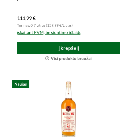
111,99 €
Turinys: 0.7 Litras (159,99 €/Litras)
įskaitant PVM, be siuntimo išlaidų
Į krepšelį
Visi produkto bruožai
Naujas