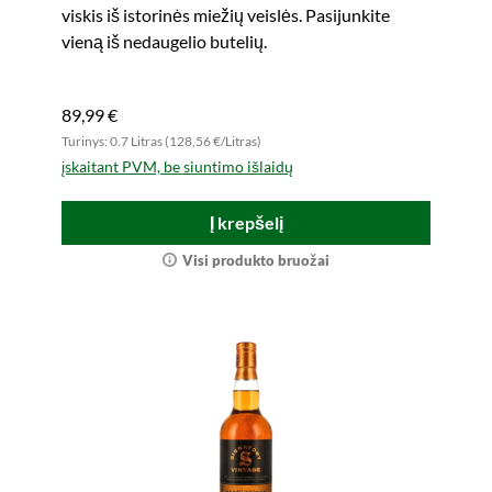
viskis iš istorinės miežių veislės. Pasijunkite
vieną iš nedaugelio butelių.
89,99 €
Turinys: 0.7 Litras (128,56 €/Litras)
įskaitant PVM, be siuntimo išlaidų
Į krepšelį
Visi produkto bruožai