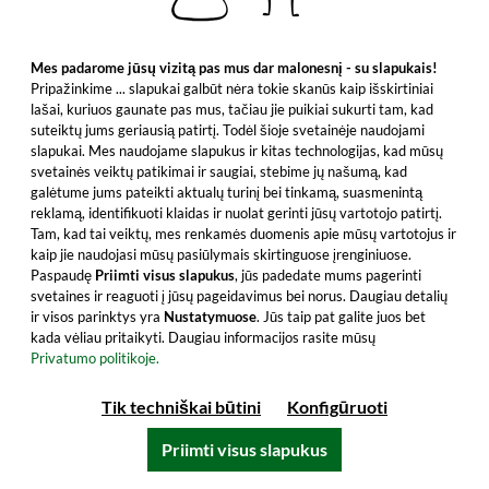
89,99 €
Turinys: 0.7 Litras (128,56 €/Litras)
Mes padarome jūsų vizitą pas mus dar malonesnį - su slapukais!
įskaitant PVM, be siuntimo išlaidų
Pripažinkime ... slapukai galbūt nėra tokie skanūs kaip išskirtiniai
lašai, kuriuos gaunate pas mus, tačiau jie puikiai sukurti tam, kad
Į krepšelį
suteiktų jums geriausią patirtį. Todėl šioje svetainėje naudojami
slapukai. Mes naudojame slapukus ir kitas technologijas, kad mūsų
Visi produkto bruožai
svetainės veiktų patikimai ir saugiai, stebime jų našumą, kad
galėtume jums pateikti aktualų turinį bei tinkamą, suasmenintą
reklamą, identifikuoti klaidas ir nuolat gerinti jūsų vartotojo patirtį.
Tam, kad tai veiktų, mes renkamės duomenis apie mūsų vartotojus ir
kaip jie naudojasi mūsų pasiūlymais skirtinguose įrenginiuose.
Naujas
Paspaudę
Priimti visus slapukus
, jūs padedate mums pagerinti
svetaines ir reaguoti į jūsų pageidavimus bei norus. Daugiau detalių
ir visos parinktys yra
Nustatymuose
. Jūs taip pat galite juos bet
kada vėliau pritaikyti. Daugiau informacijos rasite mūsų
Privatumo politikoje.
Tik techniškai būtini
Konfigūruoti
Priimti visus slapukus
Glenturret 2011 - 14 Year Old Ruadh Mhor