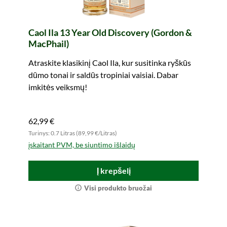
Caol Ila 13 Year Old Discovery (Gordon &
MacPhail)
Atraskite klasikinį Caol Ila, kur susitinka ryškūs
dūmo tonai ir saldūs tropiniai vaisiai. Dabar
imkitės veiksmų!
62,99 €
Turinys: 0.7 Litras (89,99 €/Litras)
įskaitant PVM, be siuntimo išlaidų
Į krepšelį
Visi produkto bruožai