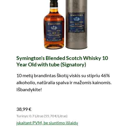
Symington's Blended Scotch Whisky 10
Year Old with tube (Signatory)
10 metų brandintas škotų viskis su stipriu 46%
alkoholio, natūralia spalva ir mažomis kainomis.
Išbandykite!
38,99 €
Turinys: 0.7 Litras (55,70 €/Litras)
įskaitant PVM, be siuntimo išlaidų