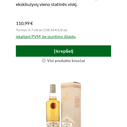
ekskliuzyvų vieno statinės viskį.
110,99 €
Turinys: 0.7 Litras (158,56 €/Litras)
įskaitant PVM, be siuntimo išlaidų
Į krepšelį
Visi produkto bruožai