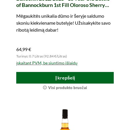
of Bannockburn 1st Fill Oloroso Sherry
Butt #539 Legends of Scotland (whic)
Mėgaukitės unikalia dūmo ir šeryje saldumo
skoniu kiekviename butelyje! Užsisakykite savo
ribotą leidimą dabar!
64,99 €
Turinys: 0.7 Litras (92,84 €/Litras)
įskaitant PVM, be siuntimo išlaidų
Į krepšelį
Visi produkto bruožai