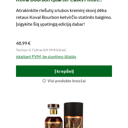
Select Grain (Murray McDavid)
Atrakinkite riešutų sriubos kreminį skonį dėka
retaus Koval Bourbon ketvirčio statinės baigimo.
Įsigykite šią ypatingą ediciją dabar!
48,99 €
Turinys: 0.7 Litras (69,99 €/Litras)
įskaitant PVM, be siuntimo išlaidų
Į krepšelį
Visi produkto bruožai