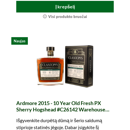
Į krepšelį
Visi produkto bruožai
Naujas
Ardmore 2015 - 10 Year Old Fresh PX
Sherry Hogshead #C26142 Warehouse
No. 1 (Claxtons)
Išgyvenkite durpėtą dūmą ir šerio saldumą
stiprioje statinės jėgoje. Dabar įsigykite šį