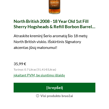
North British 2008 - 18 Year Old 1st Fill
Sherry Hogsheads & Refill Borbon Barrels
The Un-Chillfiltered Collection (Signatory)
Atraskite kreminį šerio aromatą šio 18 metų
North British viskio. Išskirtinis Signatory
akcentas jūsų malonumui!
35,99 €
Turinys: 0.7 Litras (51,41 €/Litras)
įskaitant PVM, be siuntimo išlaidų
Į krepšelį
Visi produkto bruožai