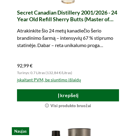
Secret Canadian Distillery 2001/2026 - 24
Year Old Refill Sherry Butts (Master of
Malt)
Atrakinkite šio 24 metų kanadiečio šerio
brandinimo šarmą – intensyvių 67 % stiprumo
statinėje. Dabar – reta unikalumo proga
pasigaminti.
92,99 €
Turinys: 0.7 Litras (132,84 €/Litras)
įskaitant PVM, be siuntimo išlaidų
Į krepšelį
Visi produkto bruožai
Naujas