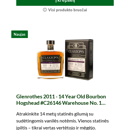
Visi produkto bruožai
Naujas
Glenrothes 2011 - 14 Year Old Bourbon
Hogshead #C26146 Warehouse No. 1
(Claxtons)
Atrakinkite 14 metų statinės gilumą su
sudėtingomis vanilės notėmis. Vienos statinės
įpiltis – tikrai vertas vertėtojo ir mėgėjo.