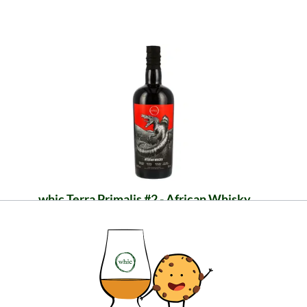
whic Terra Primalis #2 - African Whisky
Smalsūs nuotykių ieškotojai gali tikėtis unikalių
ir nepamirštamų malonumų akimirkų. Atraskite
viskį iš Afrikos.