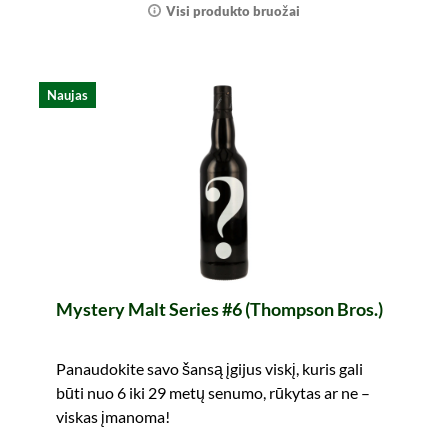
Visi produkto bruožai
Naujas
Mystery Malt Series #6 (Thompson Bros.)
Panaudokite savo šansą įgijus viskį, kuris gali
būti nuo 6 iki 29 metų senumo, rūkytas ar ne –
viskas įmanoma!