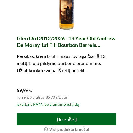
Glen Ord 2012/2026 - 13 Year Old Andrew
De Moray 1st Fill Bourbon Barrels
#800269+800271 Legends of Scotland
Persikas, krem bruli ir sausi pyragaičiai iš 13
(whic)
metų 1-ojo pildymo burbono brandinimo.
Užsitikrinkite viena iš retų butelių.
59,99 €
Turinys: 0.7 Litras (85,70 €/Litras)
įskaitant PVM, be siuntimo išlaidų
Į krepšelį
Visi produkto bruožai