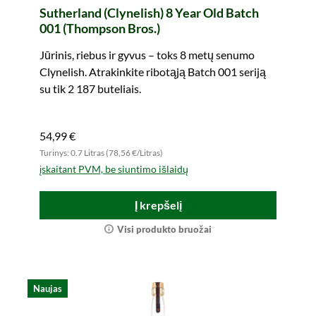
Sutherland (Clynelish) 8 Year Old Batch
001 (Thompson Bros.)
Jūrinis, riebus ir gyvus – toks 8 metų senumo
Clynelish. Atrakinkite ribotąją Batch 001 seriją
su tik 2 187 buteliais.
54,99 €
Turinys: 0.7 Litras (78,56 €/Litras)
įskaitant PVM, be siuntimo išlaidų
Į krepšelį
Visi produkto bruožai
Naujas