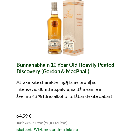
Bunnahabhain 10 Year Old Heavily Peated
Discovery (Gordon & MacPhail)
Atrakinkite charakteringą Islay profilį su
intensyviu dūmų atspalviu, saldžia vanile ir
švelniu 43 % tūrio alkoholiu. Išbandykite dabar!
64,99 €
Turinys: 0.7 Litras (92,84 €/Litras)
įskaitant PVM, be siuntimo išlaidų