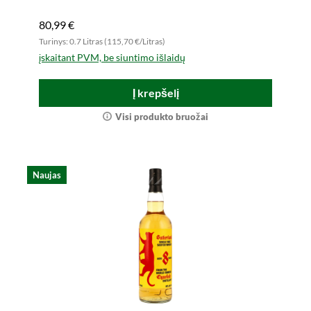
80,99 €
Turinys: 0.7 Litras (115,70 €/Litras)
įskaitant PVM, be siuntimo išlaidų
Į krepšelį
Visi produkto bruožai
Naujas