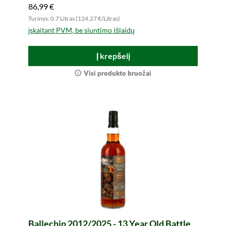
86,99 €
Turinys: 0.7 Litras (124,27 €/Litras)
įskaitant PVM, be siuntimo išlaidų
Į krepšelį
Visi produkto bruožai
Ballechin 2012/2025 - 13 Year Old Battle