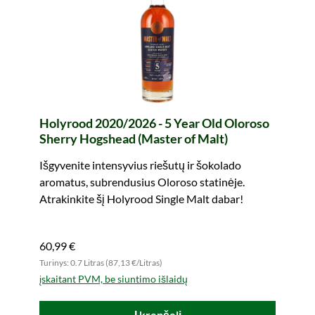
Holyrood 2020/2026 - 5 Year Old Oloroso
Sherry Hogshead (Master of Malt)
Išgyvenite intensyvius riešutų ir šokolado
aromatus, subrendusius Oloroso statinėje.
Atrakinkite šį Holyrood Single Malt dabar!
60,99 €
Turinys: 0.7 Litras (87,13 €/Litras)
įskaitant PVM, be siuntimo išlaidų
Į krepšelį