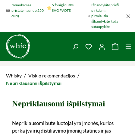
Nemokamas
5 žvaigždutės
Išbandykite prieš
Šokti į pagrindinį turinį
pristatymas nuo 250
SHOPVOTE
pirkdami:
eurų
pirmiausia
išbandykite, tada
sutaupykite
You have 0 wishlist 
Krepšel
/
/
Whisky
Viskio rekomendacijos
Nepriklausomi išpilstymai
Nepriklausomi išpilstymai
Nepriklausomi buteliuotojai yra įmonės, kurios
perka įvairių distiliavimo įmonių statines ir jas