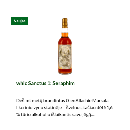
Naujas
whic Sanctus 1: Seraphim
Dešimt metų brandintas GlenAllachie Marsala
likerinio vyno statinėje – švelnus, tačiau dėl 51,6
% tūrio alkoholio išlaikantis savo jėgą.
Nepraleiskite progos!