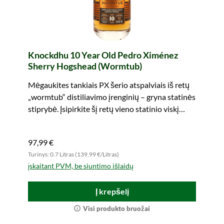
Knockdhu 10 Year Old Pedro Ximénez
Sherry Hogshead (Wormtub)
Mėgaukites tankiais PX šerio atspalviais iš retų
„wormtub“ distiliavimo įrenginių – gryna statinės
stiprybė. Įsipirkite šį retų vieno statinio viskį
dabar!
97,99 €
Turinys: 0.7 Litras (139,99 €/Litras)
įskaitant PVM, be siuntimo išlaidų
Į krepšelį
Visi produkto bruožai