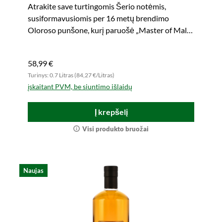
Atrakite save turtingomis Šerio notėmis,
susiformavusiomis per 16 metų brendimo
Oloroso punšone, kurį paruošė „Master of Malt“.
Įsigykite savo egzempliorių čia.
58,99 €
Turinys: 0.7 Litras (84,27 €/Litras)
įskaitant PVM, be siuntimo išlaidų
Į krepšelį
Visi produkto bruožai
Naujas