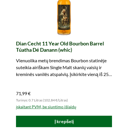
Dian Cecht 11 Year Old Bourbon Barrel
Túatha Dé Danann (whic)
Vienuolika metų brendimas Bourbon statinėje
suteikia airiškam Single Malt skanių vaisių ir
kreminės vanilės atspalvių. Įsikirkite vieną iš 252
butelių!
71,99 €
Turinys: 0.7 Litras (102,84 €/Litras)
įskaitant PVM, be siuntimo išlaidų
Į krepšelį