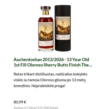
Auchentoshan 2013/2026 - 13 Year Old
1st Fill Oloroso Sherry Butts Finish The
Monuments of Scotland (Signatory)
Retas trikart distiliuotas, natūralios kokybės
viskis su tamsia Oloroso giluma po 13 metų
brendimo. Nepraleiskite proga!
80,99 €
Turinys: 0.7 Litras (115,70 €/Litras)