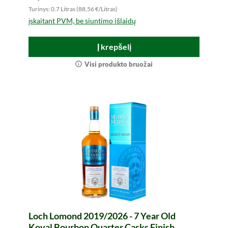
Turinys: 0.7 Litras (88,56 €/Litras)
įskaitant PVM, be siuntimo išlaidų
Į krepšelį
Visi produkto bruožai
Loch Lomond 2019/2026 - 7 Year Old
Koval Bourbon Quarter Casks Finish