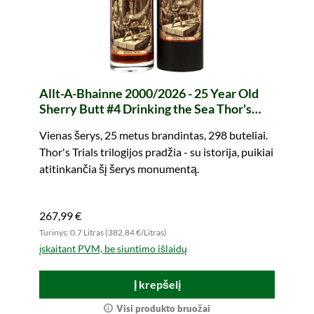
Allt-A-Bhainne 2000/2026 - 25 Year Old
Sherry Butt #4 Drinking the Sea Thor's
Trials I (whic)
Vienas šerys, 25 metus brandintas, 298 buteliai.
Thor's Trials trilogijos pradžia - su istorija, puikiai
atitinkančia šį šerys monumentą.
267,99 €
Turinys: 0.7 Litras (382,84 €/Litras)
įskaitant PVM, be siuntimo išlaidų
Į krepšelį
Visi produkto bruožai