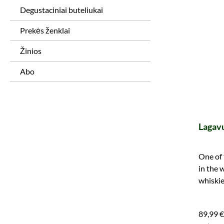
Degustaciniai buteliukai
Prekės ženklai
Žinios
Abo
Lagavu
One of 
in the 
whiski
become 
89,99 €