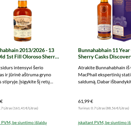
habhain 2013/2026 - 13
Bunnahabhain 11 Year
ld 1st Fill Oloroso Sherry
Sherry Casks Discover
ead #900066 (Best Dram)
(Gordon & MacPhail)
sidurs intensyvi šerio
Atrakite Bunnahabhain iš
s ir jūrinė aštruma gryno
MacPhail ekspertinių stati
 stipryje. Įsigykite šį retų
saldumą. Dabar išbandyki
ios pildymo unikalumą dabar!
 €
61,99 €
.7 Litras (161,41 €/Litras)
Turinys: 0.7 Litras (88,56 €/Litras)
t PVM, be siuntimo išlaidų
įskaitant PVM, be siuntimo iš