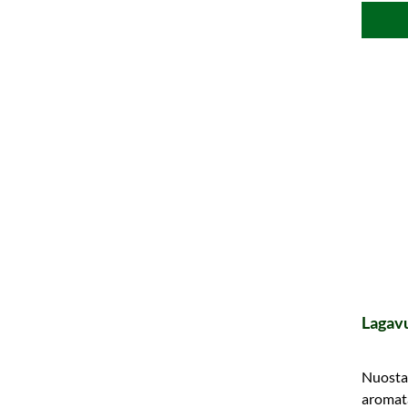
Lagavu
Nuosta
aromata