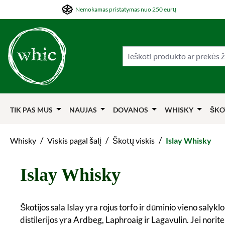
Nemokamas pristatymas nuo 250 eurų
ti į pagrindinį turinį
Šokti į paiešką
Šokti į pagrindinę navigaciją
TIK PAS MUS
NAUJAS
DOVANOS
WHISKY
ŠKO
/
/
/
Whisky
Viskis pagal šalį
Škotų viskis
Islay Whisky
Islay Whisky
Škotijos sala Islay yra rojus torfo ir dūminio vieno salyk
distilerijos yra Ardbeg, Laphroaig ir Lagavulin. Jei nori