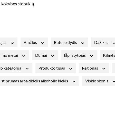
r kokybės stebuklą.
ojas
Amžius
Butelio dydis
Dažiklis
avimo metai
Dūmai
Išpilstytojas
Kilmės
o kategorija
Produkto tipas
Regionas
 stiprumas arba didelis alkoholio kiekis
Viskio skonis