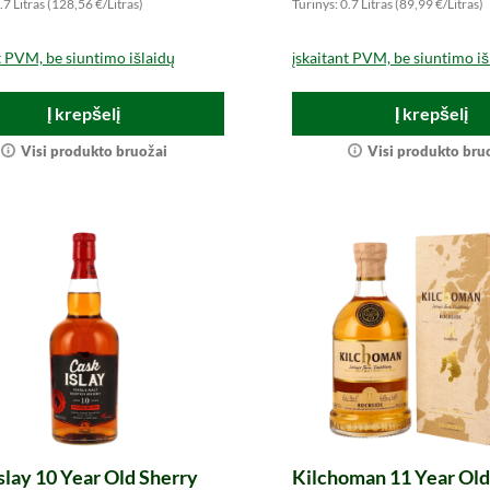
.7 Litras (128,56 €/Litras)
Turinys: 0.7 Litras (89,99 €/Litras)
t PVM, be siuntimo išlaidų
įskaitant PVM, be siuntimo iš
Į krepšelį
Į krepšelį
Visi produkto bruožai
Visi produkto bru
slay 10 Year Old Sherry
Kilchoman 11 Year Old