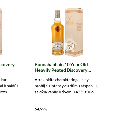
iscovery
Bunnahabhain 10 Year Old
Heavily Peated Discovery
(Gordon & MacPhail)
, kur
Atrakinkite charakteringą Islay
i ir saldūs
profilį su intensyviu dūmų atspalviu,
kitės
saldžia vanile ir švelniu 43 % tūrio
alkoholiu. Išbandykite dabar!
64,99 €