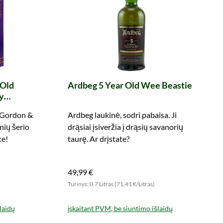
 Old
Ardbeg 5 Year Old Wee Beastie
y
 Gordon &
Ardbeg laukinė, sodri pabaisa. Ji
nių šerio
drąsiai įsiveržia į drąsių savanorių
te!
taurę. Ar drįstate?
49,99 €
Turinys: 0.7 Litras (71,41 €/Litras)
laidų
įskaitant PVM, be siuntimo išlaidų