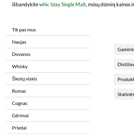
išbandykite
whic Islay Single Malt
, mūsų dūminį kainos i
Tik pas mus
Naujas
Gamint
Dovanos
Distili
Whisky
Škotų viskis
Produkt
Rumas
Statinės
Cognac
Gėrimai
Priedai