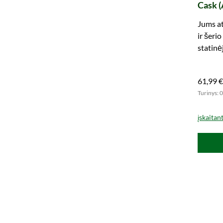
Cask (
Jums at
ir šeri
statinė
metų m
61,99 €
Turinys: 0
įskaitan