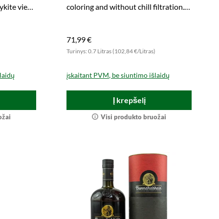
ykite vieną
coloring and without chill filtration.
Grab it!
71,99 €
Turinys: 0.7 Litras (102,84 €/Litras)
laidų
įskaitant PVM, be siuntimo išlaidų
Į krepšelį
ožai
Visi produkto bruožai