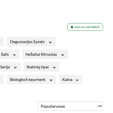
Save as Cask Watch
Degustacijos žymės
 šalis
Nešaltai filtruotas
Serija
Statinių tipai
Biologisch keurmerk
Kaina