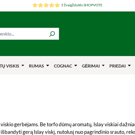
5 žvaigždutės SHOPVOTE
TŲ VISKIS
RUMAS
COGNAC
GĖRIMAI
PRIEDAI
lo viskio gerbėjams. Be torfo dūmų aromatų, Islay viskiai dažnia
te išbandyti gerą Islay viskį, nutolusį nuo pagrindinio srauto,