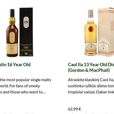
lin 16 Year Old
Caol Ila 13 Year Old D
(Gordon & MacPhail)
the most popular single malts
Atraskite klasikinį Caol Ila
world. For fans of smoky
susitinka ryškūs dūmo tona
es and those who want to
tropiniai vaisiai. Dabar im
one - grab it now!
veiksmų!
62,99 €