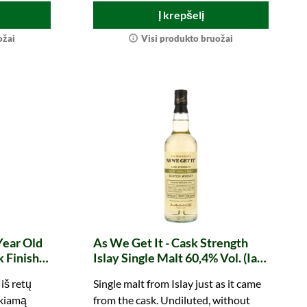
Į krepšelį
ožai
Visi produkto bruožai
Year Old
As We Get It - Cask Strength
 Finish
Islay Single Malt 60,4% Vol. (Ian
s
Macleod's)
 iš retų
Single malt from Islay just as it came
ikiamą
from the cask. Undiluted, without