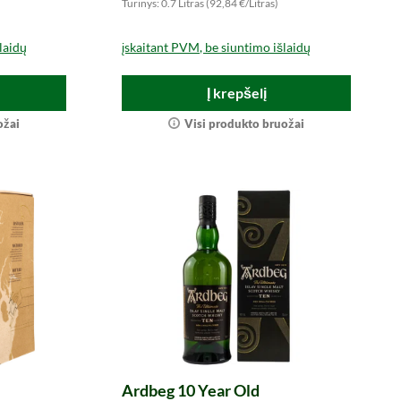
Turinys: 0.7 Litras (92,84 €/Litras)
laidų
įskaitant PVM, be siuntimo išlaidų
Į krepšelį
ožai
Visi produkto bruožai
Ardbeg 10 Year Old