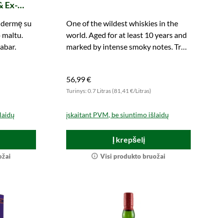
& Ex-
ų dermę su
One of the wildest whiskies in the
o maltu.
world. Aged for at least 10 years and
dabar.
marked by intense smoky notes. Try
it now!
56,99 €
)
Turinys: 0.7 Litras (81,41 €/Litras)
laidų
įskaitant PVM, be siuntimo išlaidų
Į krepšelį
ožai
Visi produkto bruožai