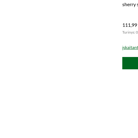
sherry 
ribota 
111,99
Turinys: 0
įskaitan