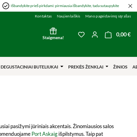
Išbandykite prieš pirkdami: pirmiausia išbandykite, tada sutaupykite
Kontaktas
Naujienlaiškis
Mano pageidavimų sąrašas
0,00 €
Kre
You have 0 wishlist item
Staigmena!
DEGUSTACINIAI BUTELIUKAI
PREKĖS ŽENKLAI
ŽINIOS
A
usiai pasižymi jūriniais akcentais. Žinomiausios salos
 rekomenduojame
Port Askaig
išpilstymus. Taip pat