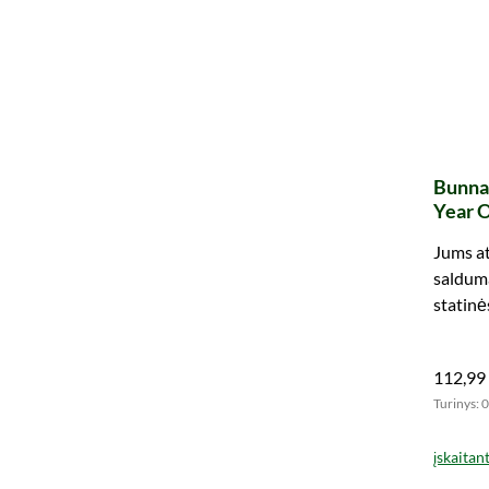
Bunna
Year O
Hogsh
Jums at
salduma
statinės
pirmos
112,99
Turinys: 0
įskaitan