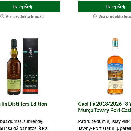
Į krepšelį
Į krepšelį
Visi produkto bruožai
Visi produkto bru
lin Distillers Edition
Caol Ila 2018/2026 - 8 
Murça Tawny Port Cask
Cask Partnership Serie
bus dūmas, subrendę
Patirkite dūminį Islay viskį
(Murray McDavid)
i ir saldžios natos iš PX
Tawny-Port statinių, pate