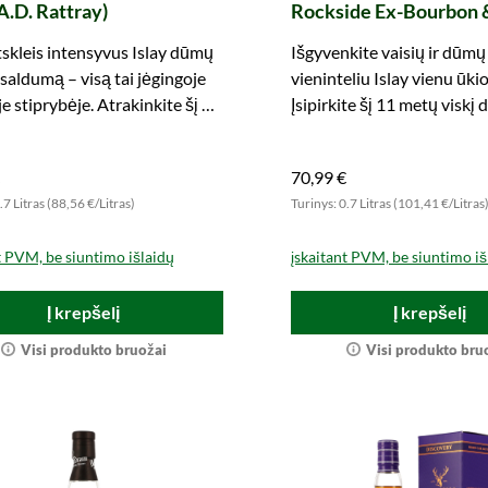
A.D. Rattray)
Rockside Ex-Bourbon 
Sherry Casks
skleis intensyvus Islay dūmų
Išgyvenkite vaisių ir dūm
o saldumą – visą tai jėgingoje
vieninteliu Islay vienu ūki
je stiprybėje. Atrakinkite šį 10
Įsipirkite šį 11 metų viskį 
altą dabar!
70,99 €
.7 Litras (88,56 €/Litras)
Turinys: 0.7 Litras (101,41 €/Litras
t PVM, be siuntimo išlaidų
įskaitant PVM, be siuntimo iš
Į krepšelį
Į krepšelį
Visi produkto bruožai
Visi produkto bru