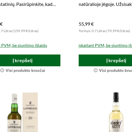
statinių. Pasirūpinkite, kad
natūralioje jėgoje. Užsisak
partija atkeliautų į jūsų namus.
iš 901 butelių dabar!
 €
55,99 €
.7 Litras (159,99 €/Litras)
Turinys: 0.7 Litras (79,99 €/Litras)
t PVM, be siuntimo išlaidų
įskaitant PVM, be siuntimo iš
Į krepšelį
Į krepšelį
Visi produkto bruožai
Visi produkto bru