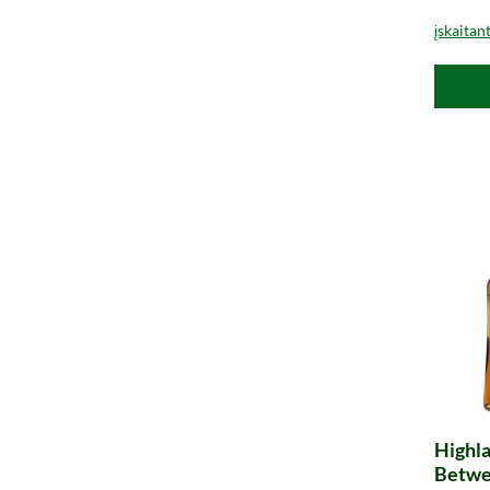
įskaitan
Highla
Betwe