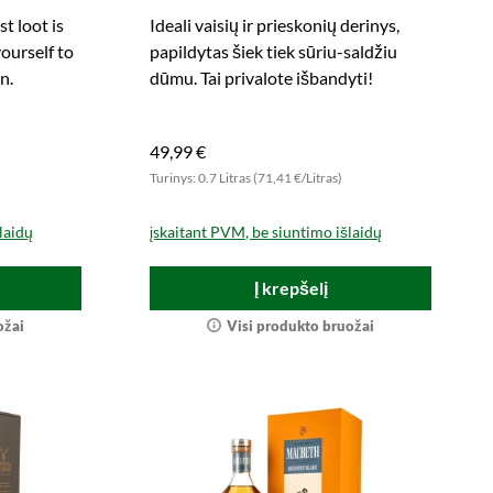
t loot is
Ideali vaisių ir prieskonių derinys,
ourself to
papildytas šiek tiek sūriu-saldžiu
n.
dūmu. Tai privalote išbandyti!
49,99 €
)
Turinys: 0.7 Litras (71,41 €/Litras)
laidų
įskaitant PVM, be siuntimo išlaidų
Į krepšelį
ožai
Visi produkto bruožai