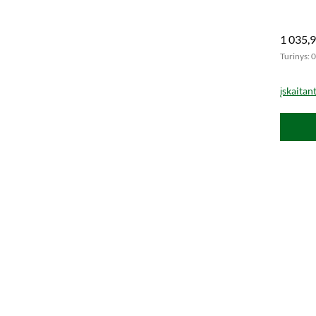
special
1 035,9
Turinys: 0
įskaitan