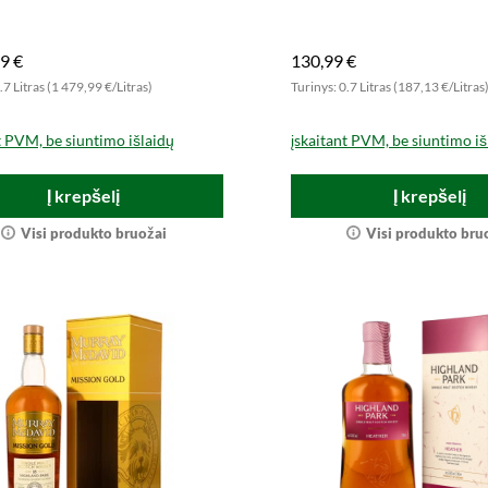
iu leidimu.
now for an intense experie
9 €
130,99 €
.7 Litras (1 479,99 €/Litras)
Turinys: 0.7 Litras (187,13 €/Litras
t PVM, be siuntimo išlaidų
įskaitant PVM, be siuntimo iš
Į krepšelį
Į krepšelį
Visi produkto bruožai
Visi produkto bru