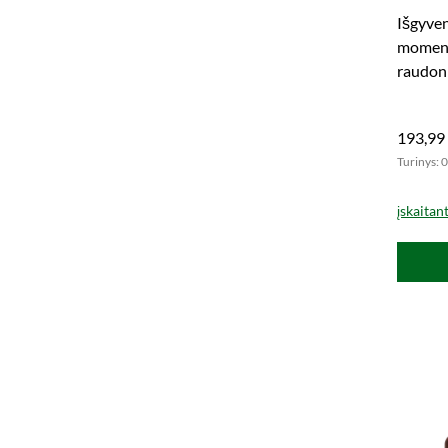
Išgyve
moment
raudonų
Dabar u
maltą.
193,99
Turinys: 0
įskaitan