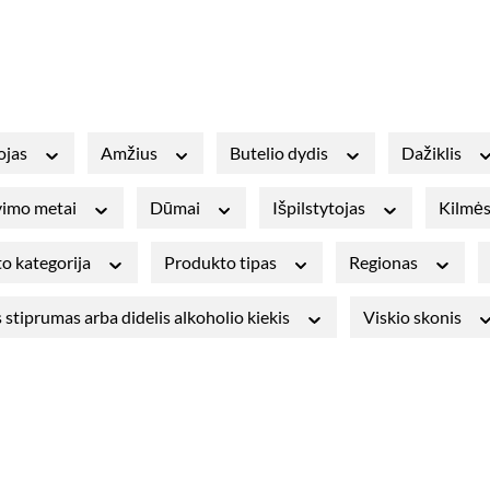
ojas
Amžius
Butelio dydis
Dažiklis
avimo metai
Dūmai
Išpilstytojas
Kilmės
o kategorija
Produkto tipas
Regionas
 stiprumas arba didelis alkoholio kiekis
Viskio skonis