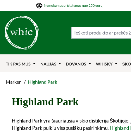
Nemokamas pristatymas nuo 250 eurų
ti į pagrindinį turinį
Šokti į paiešką
Šokti į pagrindinę navigaciją
TIK PAS MUS
NAUJAS
DOVANOS
WHISKY
ŠKO
/
Marken
Highland Park
Highland Park
Highland Park yra šiauriausia viskio distilerija Škotijo
Highland Park puikiu visapusišku pasirinkimu.
Highland 