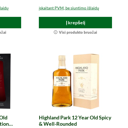
laidų
įskaitant PVM, be siuntimo išlaidų
Į krepšelį
ožai
Visi produkto bruožai
 Old
Highland Park 12 Year Old Spicy
tion
& Well-Rounded