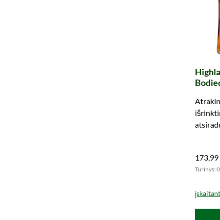
Highla
Bodie
Atraki
išrinkt
atsirad
švelnų 
klasika
173,99
Turinys: 0
įskaitan