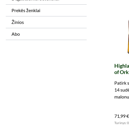
Prekės ženklai
Žinios
Abo
Highla
of Or
Patirk 
14 sud
malonu
71,99 €
Turinys: 0