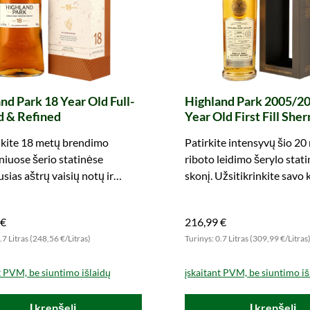
nd Park 18 Year Old Full-
Highland Park 2005/20
d & Refined
Year Old First Fill Sher
#2801 Connoisseurs C
nkite 18 metų brendimo
Patirkite intensyvų šio 20
(Gordon & MacPhail)
iniuose šerio statinėse
riboto leidimo šerylo stati
usias aštrų vaisių notų ir
skonį. Užsitikrinkite savo 
dūmų skonių. Tikrasis
egzempliorių dabar!
s!
 €
216,99 €
.7 Litras (248,56 €/Litras)
Turinys: 0.7 Litras (309,99 €/Litras
t PVM, be siuntimo išlaidų
įskaitant PVM, be siuntimo iš
Į krepšelį
Į krepšelį