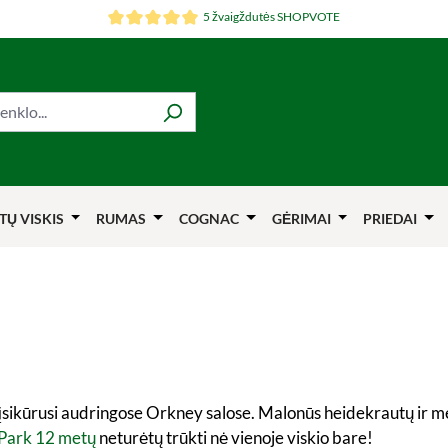
5 žvaigždutės SHOPVOTE
TŲ VISKIS
RUMAS
COGNAC
GĖRIMAI
PRIEDAI
je, įsikūrusi audringose Orkney salose. Malonūs heidekrautų i
Park 12 metų
neturėtų trūkti nė vienoje viskio bare!