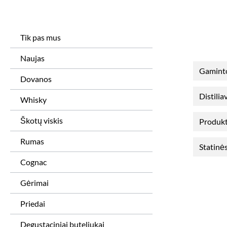
Tik pas mus
Naujas
Gamint
Dovanos
Distili
Whisky
Škotų viskis
Produkt
Rumas
Statinės
Cognac
Gėrimai
Priedai
Degustaciniai buteliukai