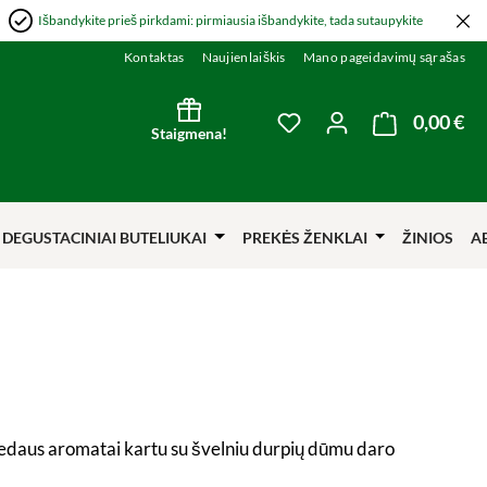
Išbandykite prieš pirkdami: pirmiausia išbandykite, tada sutaupykite
Kontaktas
Naujienlaiškis
Mano pageidavimų sąrašas
0,00 €
Kre
You have 0 wishlist item
Staigmena!
DEGUSTACINIAI BUTELIUKAI
PREKĖS ŽENKLAI
ŽINIOS
A
r medaus aromatai kartu su švelniu durpių dūmu daro