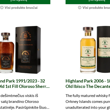
Visi produkto bruožai
Visi produkto bru
nd Park 1991/2023 - 32
Highland Park 2006 - 1
ld 1st Fill Oloroso Sherry
Old Ibisco The Decant
No. 15088 Rare Reserve
Collection (Signatory)
s dešimtmečius viskis iš
The fully matured whisky 
nniversary (Signatory)
 salų brandino Oloroso
Orkney Islands comes pur
statinėje. Pasirūpinkite šiuo
unadulterated into your gl