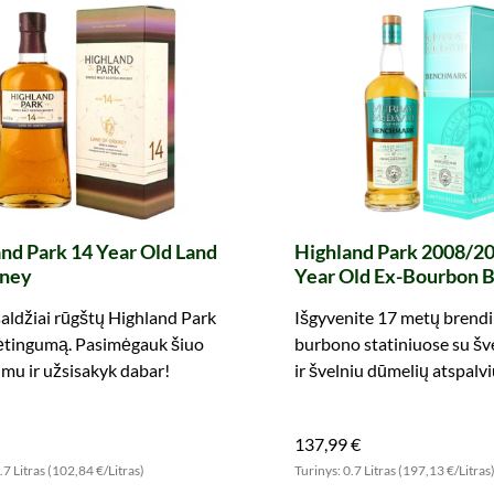
nd Park 14 Year Old Land
Highland Park 2008/20
kney
Year Old Ex-Bourbon B
Benchmark (Murray M
saldžiai rūgštų Highland Park
Išgyvenite 17 metų brend
ėtingumą. Pasimėgauk šiuo
burbono statiniuose su šve
mu ir užsisakyk dabar!
ir švelniu dūmelių atspalvi
Įsitikinkite šiuo unikaliu 
Park dabar.
137,99 €
.7 Litras (102,84 €/Litras)
Turinys: 0.7 Litras (197,13 €/Litras