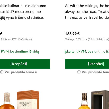
(Intense & Balanced)
nkite kulinarinius malonumo
As with the Vikings, the bes
us iš 17 metų brendimo
always on the road. Treat y
jų vyno ir šerio statinėse.
this exclusive Travel Editio
žsisakykite stiprų Orknių
 €
168,99 €
.7 Litras (277,13 €/Litras)
Turinys: 0.7 Litras (241,41 €/Litras
t PVM, be siuntimo išlaidų
įskaitant PVM, be siuntimo iš
Į krepšelį
Į krepšelį
Visi produkto bruožai
Visi produkto bru