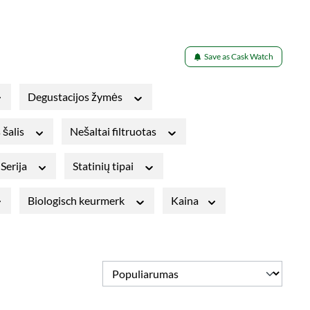
Save as Cask Watch
Degustacijos žymės
 šalis
Nešaltai filtruotas
Serija
Statinių tipai
Biologisch keurmerk
Kaina