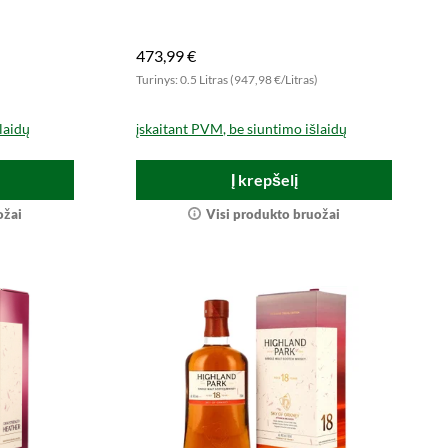
nce.
viskio istorijos!
473,99 €
)
Turinys: 0.5 Litras (947,98 €/Litras)
laidų
įskaitant PVM, be siuntimo išlaidų
Į krepšelį
ožai
Visi produkto bruožai