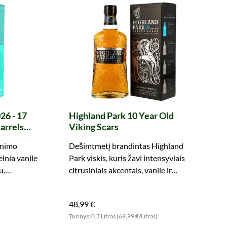
26 - 17
Highland Park 10 Year Old
arrels
Viking Scars
cDavid)
inimo
Dešimtmetį brandintas Highland
lnia vanile
Park viskis, kuris žavi intensyviais
u.
citrusiniais akcentais, vanile ir
Highland
heidekrautu. Išbandykite dabar!
48,99 €
)
Turinys: 0.7 Litras (69,99 €/Litras)