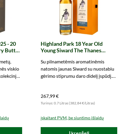
25 - 20
Highland Park 18 Year Old
ry Butt
Young Siward The Thanes
hoice
Series The Macbeth Collection
 metų,
Su pilnametėmis aromatinėmis
(Livingstone)
nės viskio
natomis jaunas Siward su nuostabiu
kolekcinį
gėrimo stiprumu daro didelį įspūdį.
Atraskite dabar!
267,99 €
)
Turinys: 0.7 Litras (382,84 €/Litras)
laidų
įskaitant PVM, be siuntimo išlaidų
Į krepšelį