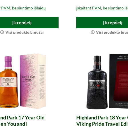
t PVM, be siuntimo išlaidų
įskaitant PVM, be siuntimo iš
Į krepšelį
Į krepšelį
Visi produkto bruožai
Visi produkto bru
nd Park 17 Year Old
Highland Park 18 Year
en You and I
Viking Pride Travel Edi