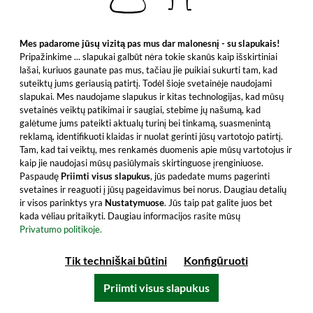
Visi produkto bruožai
Mes padarome jūsų vizitą pas mus dar malonesnį - su slapukais!
Pripažinkime ... slapukai galbūt nėra tokie skanūs kaip išskirtiniai
lašai, kuriuos gaunate pas mus, tačiau jie puikiai sukurti tam, kad
suteiktų jums geriausią patirtį. Todėl šioje svetainėje naudojami
slapukai. Mes naudojame slapukus ir kitas technologijas, kad mūsų
svetainės veiktų patikimai ir saugiai, stebime jų našumą, kad
galėtume jums pateikti aktualų turinį bei tinkamą, suasmenintą
reklamą, identifikuoti klaidas ir nuolat gerinti jūsų vartotojo patirtį.
Tam, kad tai veiktų, mes renkamės duomenis apie mūsų vartotojus ir
kaip jie naudojasi mūsų pasiūlymais skirtinguose įrenginiuose.
Paspaudę
Priimti visus slapukus
, jūs padedate mums pagerinti
svetaines ir reaguoti į jūsų pageidavimus bei norus. Daugiau detalių
ir visos parinktys yra
Nustatymuose
. Jūs taip pat galite juos bet
kada vėliau pritaikyti. Daugiau informacijos rasite mūsų
Stauning Smoke (50ml miniature)
Privatumo politikoje.
Tik techniškai būtini
Konfigūruoti
Atraskite populiarų Stauning Smoke Batch 1-
2022 dabar su mažąja degustacine buteliuku.
Priimti visus slapukus
Įdėkite į krepšelį.