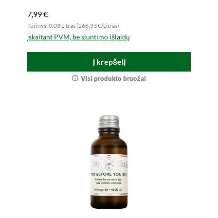
7,99 €
Turinys: 0.03 Litras (266,33 €/Litras)
įskaitant PVM, be siuntimo išlaidų
Į krepšelį
Visi produkto bruožai