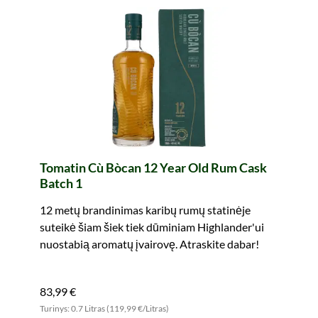
Tomatin Cù Bòcan 12 Year Old Rum Cask
Batch 1
12 metų brandinimas karibų rumų statinėje
suteikė šiam šiek tiek dūminiam Highlander'ui
nuostabią aromatų įvairovę. Atraskite dabar!
83,99 €
Turinys: 0.7 Litras (119,99 €/Litras)