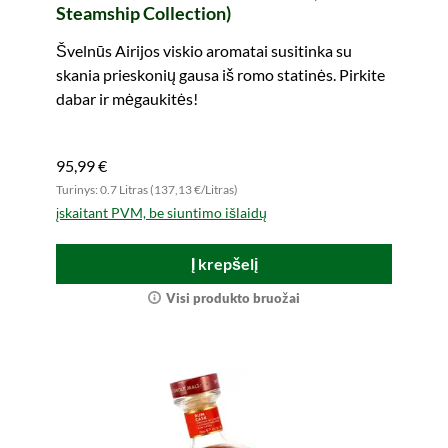
Steamship Collection)
Švelnūs Airijos viskio aromatai susitinka su
skania prieskonių gausa iš romo statinės. Pirkite
dabar ir mėgaukitės!
95,99 €
Turinys: 0.7 Litras (137,13 €/Litras)
įskaitant PVM, be siuntimo išlaidų
Į krepšelį
Visi produkto bruožai