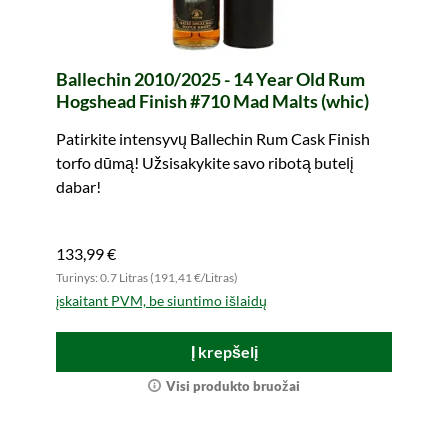
Ballechin 2010/2025 - 14 Year Old Rum
Hogshead Finish #710 Mad Malts (whic)
Patirkite intensyvų Ballechin Rum Cask Finish
torfo dūmą! Užsisakykite savo ribotą butelį
dabar!
133,99 €
Turinys: 0.7 Litras (191,41 €/Litras)
įskaitant PVM, be siuntimo išlaidų
Į krepšelį
Visi produkto bruožai