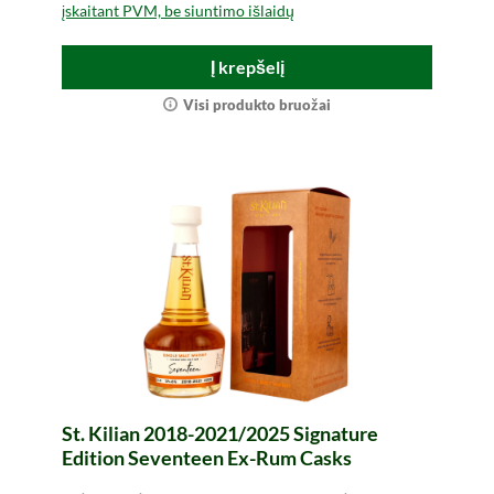
įskaitant PVM, be siuntimo išlaidų
Į krepšelį
Visi produkto bruožai
St. Kilian 2018-2021/2025 Signature
Edition Seventeen Ex-Rum Casks