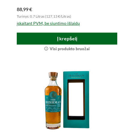
88,99 €
Turinys: 0.7 Litras (127,13 €/Litras)
įskaitant PVM, be siuntimo išlaidų
Į krepšelį
Visi produkto bruožai