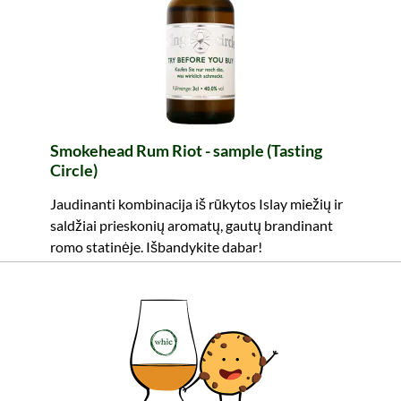
Smokehead Rum Riot - sample (Tasting
Circle)
Jaudinanti kombinacija iš rūkytos Islay miežių ir
saldžiai prieskonių aromatų, gautų brandinant
romo statinėje. Išbandykite dabar!
8,99 €
Turinys: 0.03 Litras (299,67 €/Litras)
įskaitant PVM, be siuntimo išlaidų
Į krepšelį