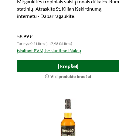
Mėgaukitės tropiniais vaisių tonais dėka Ex-Rum
statinių! Atraskite St. Kilian išskirtinumą
internetu - Dabar ragaukite!
58,99 €
Turinys: 0.5 Litras (117,98 €/Litras)
įskaitant PVM, be siuntimo išlaidų
Į krepšelį
Visi produkto bruožai