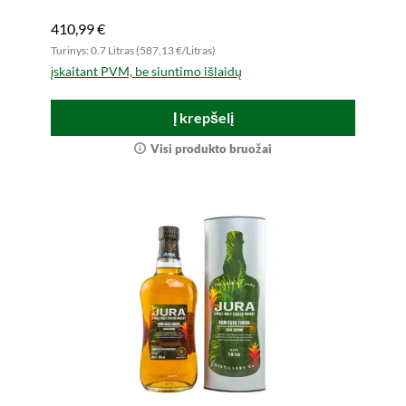
410,99 €
Turinys: 0.7 Litras (587,13 €/Litras)
įskaitant PVM, be siuntimo išlaidų
Į krepšelį
Visi produkto bruožai