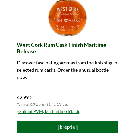
West Cork Rum Cask Finish Maritime
Release
Discover fascinating aromas from the finishing in
selected rum casks. Order the unusual bottle
now.
42,99 €
Turinys: 0.7 Litras (61,41 €/Litras)
įskaitant PVM, be siuntimo išlaidų
Į krepšelį