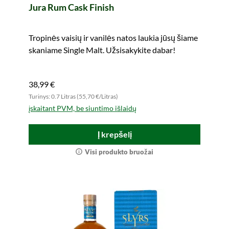
Jura Rum Cask Finish
Tropinės vaisių ir vanilės natos laukia jūsų šiame
skaniame Single Malt. Užsisakykite dabar!
38,99 €
Turinys: 0.7 Litras (55,70 €/Litras)
įskaitant PVM, be siuntimo išlaidų
Į krepšelį
Visi produkto bruožai