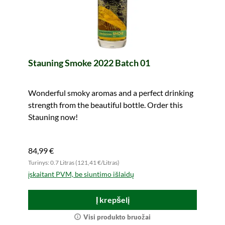
Stauning Smoke 2022 Batch 01
Wonderful smoky aromas and a perfect drinking
strength from the beautiful bottle. Order this
Stauning now!
84,99 €
Turinys: 0.7 Litras (121,41 €/Litras)
įskaitant PVM, be siuntimo išlaidų
Į krepšelį
Visi produkto bruožai