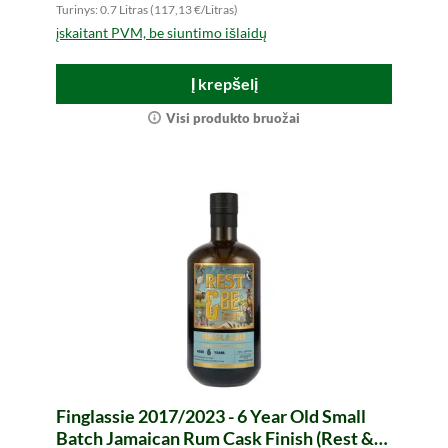
Turinys: 0.7 Litras (117,13 €/Litras)
įskaitant PVM, be siuntimo išlaidų
Į krepšelį
Visi produkto bruožai
Finglassie 2017/2023 - 6 Year Old Small
Batch Jamaican Rum Cask Finish (Rest &