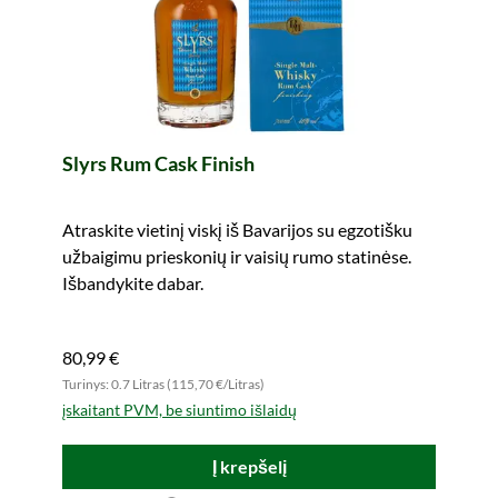
Slyrs Rum Cask Finish
Atraskite vietinį viskį iš Bavarijos su egzotišku
užbaigimu prieskonių ir vaisių rumo statinėse.
Išbandykite dabar.
80,99 €
Turinys: 0.7 Litras (115,70 €/Litras)
įskaitant PVM, be siuntimo išlaidų
Į krepšelį