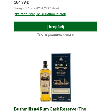
184,99 €
Turinys: 0.7 Litras (264,27 €/Litras)
įskaitant PVM, be siuntimo išlaidų
Į krepšelį
Visi produkto bruožai
Bushmills #4 Rum Cask Reserve (The