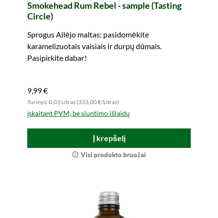
Smokehead Rum Rebel - sample (Tasting
Circle)
Sprogus Ailėjo maltas: pasidomėkite
karamelizuotais vaisiais ir durpų dūmais.
Pasipirkite dabar!
9,99 €
Turinys: 0.03 Litras (333,00 €/Litras)
įskaitant PVM, be siuntimo išlaidų
Į krepšelį
Visi produkto bruožai