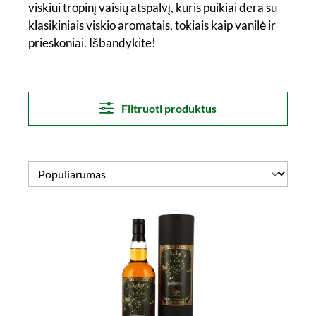
viskiui tropinį vaisių atspalvį, kuris puikiai dera su
klasikiniais viskio aromatais, tokiais kaip vanilė ir
prieskoniai. Išbandykite!
Filtruoti produktus