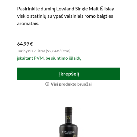
Be Thankful)
Pasirinkite dūminį Lowland Single Malt iš Islay
viskio statinių su ypač vaisiniais romo baigties
aromatais.
64,99 €
Turinys: 0.7 Litras (92,84 €/Litras)
įskaitant PVM, be siuntimo išlaidų
Į krepšelį
Visi produkto bruožai