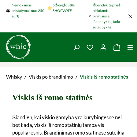
Nemokamas
5 žvaigždutės
Išbandykite prieš
Šokti į pagrindinį turinį
pristatymas nuo 250
SHOPVOTE
pirkdami:
eurų
pirmiausia
išbandykite, tada
sutaupykite
You have 0 wishlist 
Krepšel
/
/
Whisky
Viskis po brandinimo
Viskis iš romo statinės
Viskis iš romo statinės
Šiandien, kai viskio gamyba yra kūrybingesnė nei
bet kada, viskis iš romo statinių tampa vis
populiaresnis. Brandinimas romo statinėse suteikia