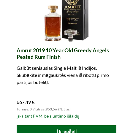
Amrut 2019 10 Year Old Greedy Angels
Peated Rum Finish
Galbūt seniausias Single Malt iš Indijos.
Skubėkite ir mėgaukitės viena iš ribotų pirmo
partijos butelių.
667,49 €
Turinys: 0.7 Litras (953,56 €/Litras)
įskaitant PVM, be siuntimo išlaidų
Į krepšelį