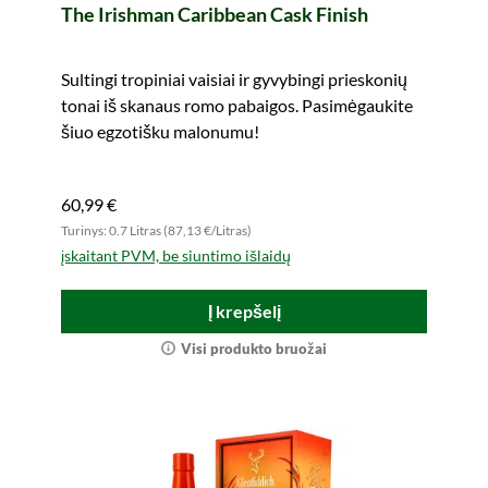
The Irishman Caribbean Cask Finish
Sultingi tropiniai vaisiai ir gyvybingi prieskonių
tonai iš skanaus romo pabaigos. Pasimėgaukite
šiuo egzotišku malonumu!
60,99 €
Turinys: 0.7 Litras (87,13 €/Litras)
įskaitant PVM, be siuntimo išlaidų
Į krepšelį
Visi produkto bruožai