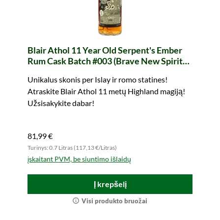
Blair Athol 11 Year Old Serpent's Ember
Rum Cask Batch #003 (Brave New Spirits
LTD)
Unikalus skonis per Islay ir romo statines!
Atraskite Blair Athol 11 metų Highland magiją!
Užsisakykite dabar!
81,99 €
Turinys: 0.7 Litras (117,13 €/Litras)
įskaitant PVM, be siuntimo išlaidų
Į krepšelį
Visi produkto bruožai