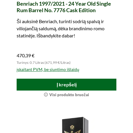
Benriach 1997/2021 - 24 Year Old Single
Rum Barrel No. 7776 Cask Edition
Ši auksinė Benriach, turinti sodrią spalvą ir
viliojančią saldumą, dėka brandinimo romo
statinėje. Išbandykite dabar!
470,39 €
Turinys: 0.7 Litras (671,99 €/Litras)
įskaitant PVM, be siuntimo išlaidų
Į krepšelį
Visi produkto bruožai