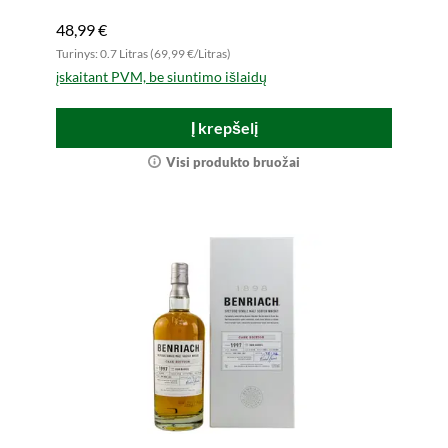
48,99 €
Turinys: 0.7 Litras (69,99 €/Litras)
įskaitant PVM, be siuntimo išlaidų
Į krepšelį
Visi produkto bruožai