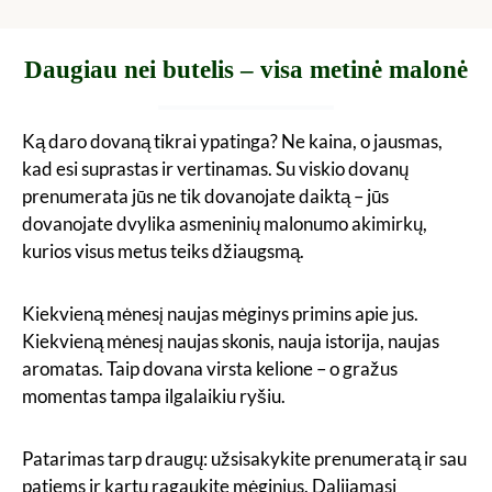
Daugiau nei butelis – visa metinė malonė
Ką daro dovaną tikrai ypatinga? Ne kaina, o jausmas,
kad esi suprastas ir vertinamas. Su viskio dovanų
prenumerata jūs ne tik dovanojate daiktą – jūs
dovanojate dvylika asmeninių malonumo akimirkų,
kurios visus metus teiks džiaugsmą.
Kiekvieną mėnesį naujas mėginys primins apie jus.
Kiekvieną mėnesį naujas skonis, nauja istorija, naujas
aromatas. Taip dovana virsta kelione – o gražus
momentas tampa ilgalaikiu ryšiu.
Patarimas tarp draugų: užsisakykite prenumeratą ir sau
patiems ir kartu ragaukite mėginius. Dalijamasi