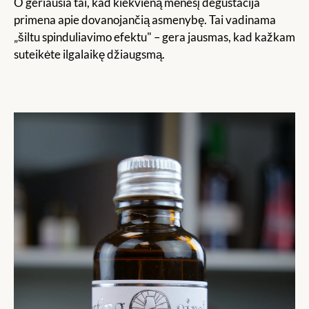
O geriausia tai, kad kiekvieną mėnesį degustacija
primena apie dovanojančią asmenybę. Tai vadinama
„šiltu spinduliavimo efektu" – gera jausmas, kad kažkam
suteikėte ilgalaikę džiaugsmą.