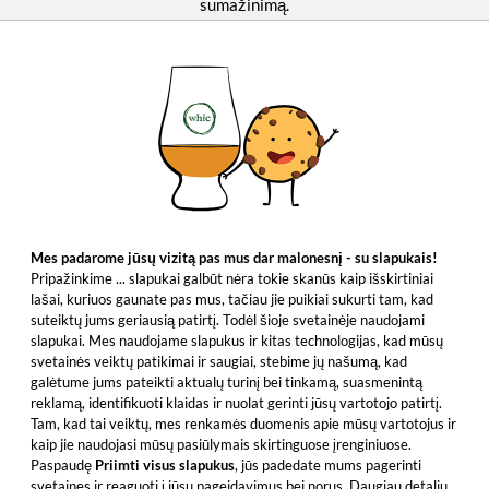
sumažinimą.
Visos kainos nurodytos su įstatyminiu PVM. | Visos kainos
EUR, nurodymai kitomis valiutomis yra neįpareigojantys
orientaciniai duomenys, pagrįsti dabartiniu ECB valiutų kursu
| © 2026 Whic GmbH |
Impressum
Mes padarome jūsų vizitą pas mus dar malonesnį - su slapukais!
Pripažinkime ... slapukai galbūt nėra tokie skanūs kaip išskirtiniai
lašai, kuriuos gaunate pas mus, tačiau jie puikiai sukurti tam, kad
suteiktų jums geriausią patirtį. Todėl šioje svetainėje naudojami
slapukai. Mes naudojame slapukus ir kitas technologijas, kad mūsų
svetainės veiktų patikimai ir saugiai, stebime jų našumą, kad
galėtume jums pateikti aktualų turinį bei tinkamą, suasmenintą
reklamą, identifikuoti klaidas ir nuolat gerinti jūsų vartotojo patirtį.
Tam, kad tai veiktų, mes renkamės duomenis apie mūsų vartotojus ir
kaip jie naudojasi mūsų pasiūlymais skirtinguose įrenginiuose.
Paspaudę
Priimti visus slapukus
, jūs padedate mums pagerinti
svetaines ir reaguoti į jūsų pageidavimus bei norus. Daugiau detalių