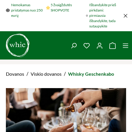
Nemokamas
5 žvaigždutės
Išbandykite prieš
Šokti į pagrindinį turinį
pristatymas nuo 250
SHOPVOTE
pirkdami:
eurų
pirmiausia
išbandykite, tada
sutaupykite
You have 0 wishlist 
Krepšel
/
/
Dovanos
Viskio dovanos
Whisky Geschenkabo