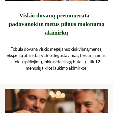
Viskio dovanų prenumerata –
padovanokite metus pilnus malonumo
akimirkų
Tobula dovana viskio mėgėjams: kiekvieną mėnesį
ekspertų atrinktas viskio degustavimas, tiesiai į namus.
Jokių spėliojimų, jokių neteisingų butelių – tik 12
mėnesių tikros laukimo akimirkos.