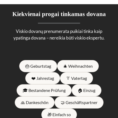
Kiekvienai progai tinkamas dovana
Viskio dovanų prenumerata puikiai tinka kaip
ypatinga dovana – nereikia būti viskio ekspertu.
🎂 Geburtstag
🎄 Weihnachten
❤️ Jahrestag
👔 Vatertag
🎓 Bestandene Prüfung
🏠 Einzug
🙏 Dankeschön
🤝 Geschäftspartner
🎁 Einfach so