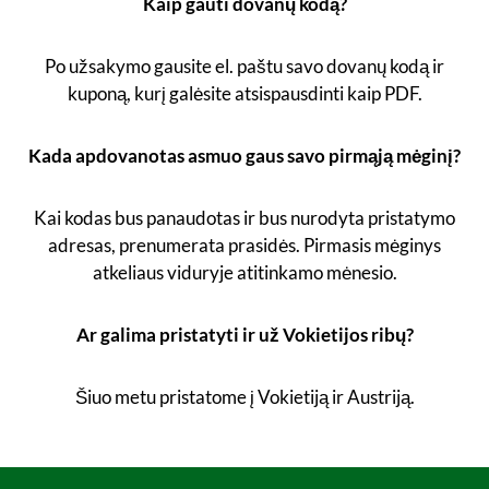
Kaip gauti dovanų kodą?
Po užsakymo gausite el. paštu savo dovanų kodą ir
kuponą, kurį galėsite atsispausdinti kaip PDF.
Kada apdovanotas asmuo gaus savo pirmąją mėginį?
Kai kodas bus panaudotas ir bus nurodyta pristatymo
adresas, prenumerata prasidės. Pirmasis mėginys
atkeliaus viduryje atitinkamo mėnesio.
Ar galima pristatyti ir už Vokietijos ribų?
Šiuo metu pristatome į Vokietiją ir Austriją.