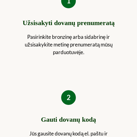
1
Užsisakyti dovanų prenumeratą
Pasirinkite bronzinę arba sidabrinę ir
užsisakykite metinę prenumeratą mūsų
parduotuvėje.
2
Gauti dovanų kodą
Jūs gausite dovanų kodą el. paštu ir