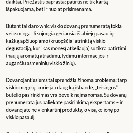
daiktai. Priežastis paprasta: patirtis ne tik kartą
išpakuojama, bet ir nuolat prisimenama.
Būtent tai daro whic viskio dovanų prenumeratą tokia
veiksminga. Ji sujungia geriausia iš abiejų pasaulių:
kažką apčiuopiamo (kruopščiai atrinktą viskio
degustaciją, kuri kas mėnesį atkeliauja) su tikra patirtimi
(naujų aromatų atradimu, lydimu informacijos ir
augančių asmeninių viskio žinių).
Dovanojantiesiems tai sprendžia žinomą problemą: tarp
viskio mėgėjų, kurie jau daug ką išbandė, „teisingos"
butelio pasirinkimas yra beveik neįmanomas. Su dovanų
prenumerata jūs paliekate pasirinkimą ekspertams – ir
dovanojate ne vienkartinį produktą, o visą kelionę po
viskio pasaulį.