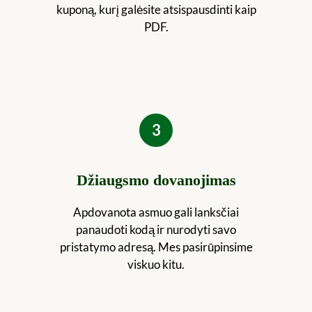
kuponą, kurį galėsite atsispausdinti kaip
PDF.
3
Džiaugsmo dovanojimas
Apdovanota asmuo gali lanksčiai
panaudoti kodą ir nurodyti savo
pristatymo adresą. Mes pasirūpinsime
viskuo kitu.