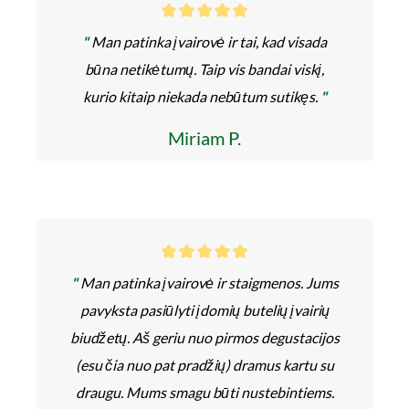
"
Man patinka įvairovė ir tai, kad visada
būna netikėtumų. Taip vis bandai viskį,
kurio kitaip niekada nebūtum sutikęs.
"
Miriam P.
"
Man patinka įvairovė ir staigmenos. Jums
pavyksta pasiūlyti įdomių butelių įvairių
biudžetų. Aš geriu nuo pirmos degustacijos
(esu čia nuo pat pradžių) dramus kartu su
draugu. Mums smagu būti nustebintiems.