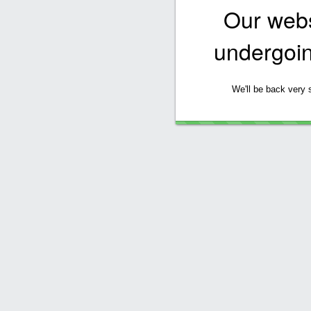
Our websi
undergoi
We'll be back very 