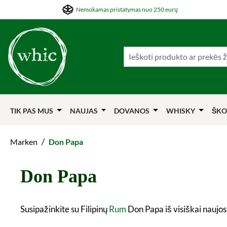
Nemokamas pristatymas nuo 250 eurų
ti į pagrindinį turinį
Šokti į paiešką
Šokti į pagrindinę navigaciją
TIK PAS MUS
NAUJAS
DOVANOS
WHISKY
ŠKO
/
Marken
Don Papa
Don Papa
Susipažinkite su Filipinų
Rum
Don Papa iš visiškai naujos p