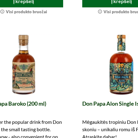
Į krepšelį
Į krepšelį
Visi produkto bruožai
Visi produkto bru
pa Baroko (200 ml)
Don Papa Alon Single I
r the popular drink from Don
Mėgaukitės tropiniu Don 
 the small tasting bottle.
skoniu – unikaliu romu iš F
ow - also convenient for on-
Atraskite dabar!