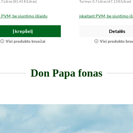
.7 Litras (81,41 €/Litras)
Turinys: 0.7 Litras (67,13 €/Litras)
t PVM, be siuntimo išlaidų
įskaitant PVM, be siuntimo iš
Į krepšelį
Detalės
Visi produkto bruožai
Visi produkto bru
Don Papa fonas