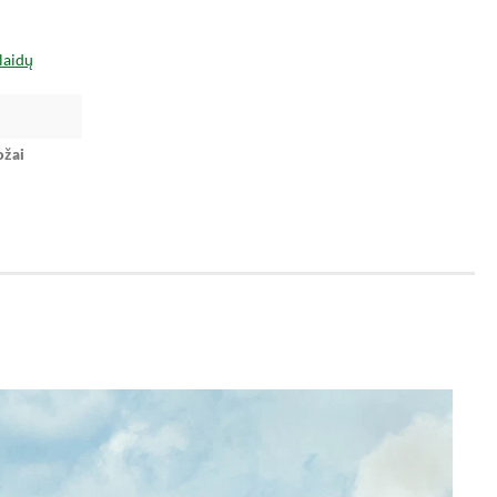
laidų
ožai