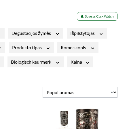
Save as Cask Watch
Degustacijos žymės
Išpilstytojas
Produkto tipas
Romo skonis
Biologisch keurmerk
Kaina