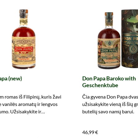
apa (new)
Don Papa Baroko with
Geschenktube
 romas iš Filipinų, kuris žavi
Čia gyvena Don Papa dvas
e vanilės aromatų ir lengvos
užsisakykite vieną iš šių g
umo. Užsisakykite ir
butelių savo namų barui.
itės.
46,99 €