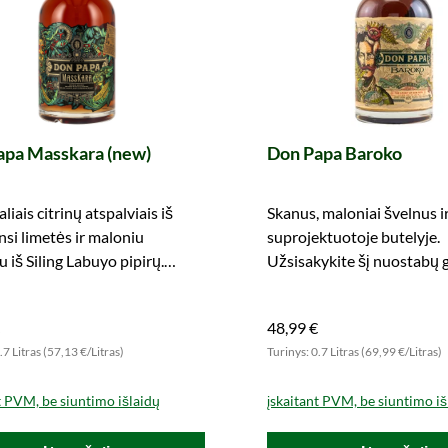
apa Masskara (new)
Don Papa Baroko
liais citrinų atspalviais iš
Skanus, maloniai švelnus ir
si limetės ir maloniu
suprojektuotoje butelyje.
 iš Siling Labuyo pipirų.
Užsisakykite šį nuostabų 
it ir mėgaukitės.
dabar!
48,99 €
.7 Litras (57,13 €/Litras)
Turinys: 0.7 Litras (69,99 €/Litras)
t PVM, be siuntimo išlaidų
įskaitant PVM, be siuntimo iš