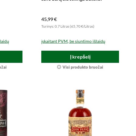
45,99 €
Turinys: 0.7 Litras (65,70 €/Litras)
laidų
įskaitant PVM, be siuntimo išlaidų
Į krepšelį
ožai
Visi produkto bruožai