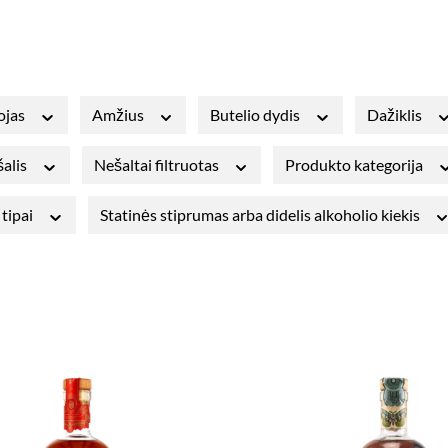
ojas
Amžius
Butelio dydis
Dažiklis
šalis
Nešaltai filtruotas
Produkto kategorija
 tipai
Statinės stiprumas arba didelis alkoholio kiekis