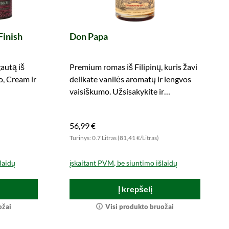
Finish
Don Papa
gautą iš
Premium romas iš Filipinų, kuris žavi
, Cream ir
delikate vanilės aromatų ir lengvos
vaisiškumo. Užsisakykite ir
mėgaukitės.
56,99 €
)
Turinys: 0.7 Litras (81,41 €/Litras)
laidų
įskaitant PVM, be siuntimo išlaidų
Į krepšelį
ožai
Visi produkto bruožai