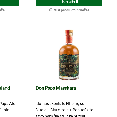
Į krepšelį
ožai
Visi produkto bruožai
sland
Don Papa Masskara
Papa Alon
Įdomus skonis iš Filipinų su
ilipinų.
šiuolaikišku dizainu. Papuoškite
savo barą šia stilinga buteliu!