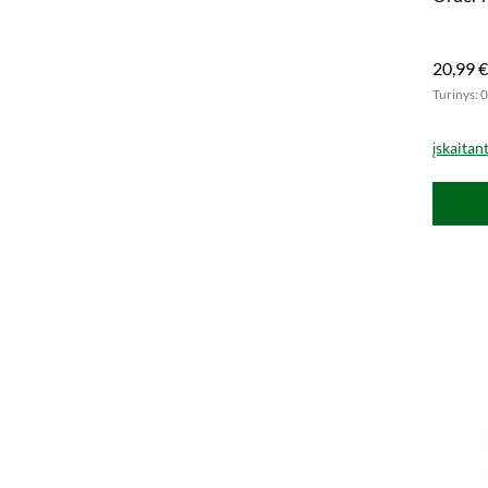
the-go.
20,99 €
Turinys: 0
įskaitan