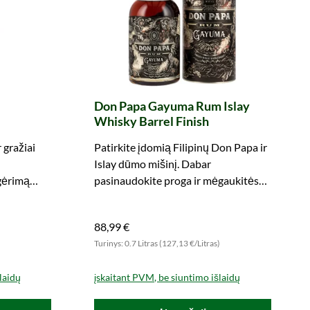
Don Papa Gayuma Rum Islay
Whisky Barrel Finish
 gražiai
Patirkite įdomią Filipinų Don Papa ir
Islay dūmo mišinį. Dabar
gėrimą
pasinaudokite proga ir mėgaukitės
egzotine įvairove.
88,99 €
Turinys: 0.7 Litras (127,13 €/Litras)
laidų
įskaitant PVM, be siuntimo išlaidų