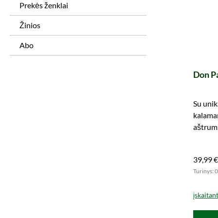
Prekės ženklai
Žinios
Abo
Don P
Su unika
kalaman
aštrumu
Užsakyk
39,99 €
Turinys: 0
įskaitan