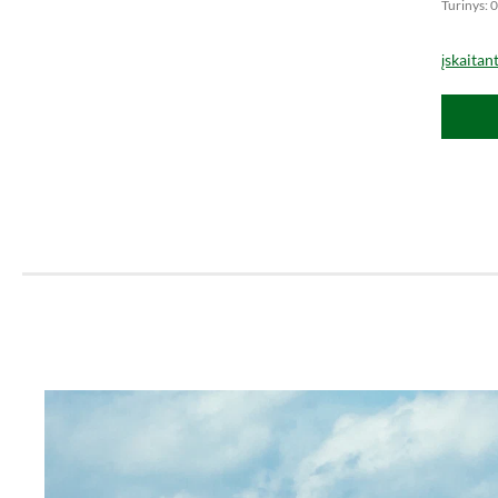
Turinys: 0
įskaitan