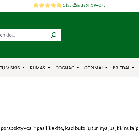
5 žvaigždutės SHOPVOTE
TŲ VISKIS
RUMAS
COGNAC
GĖRIMAI
PRIEDAI
erspektyvos ir pasitikėkite, kad butelių turinys jus įtikins taip 