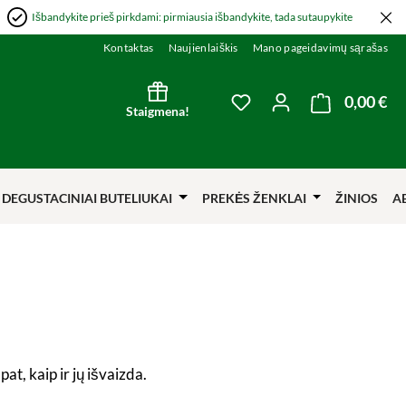
Išbandykite prieš pirkdami: pirmiausia išbandykite, tada sutaupykite
Kontaktas
Naujienlaiškis
Mano pageidavimų sąrašas
0,00 €
Kre
You have 0 wishlist item
Staigmena!
DEGUSTACINIAI BUTELIUKAI
PREKĖS ŽENKLAI
ŽINIOS
A
pat, kaip ir jų išvaizda.