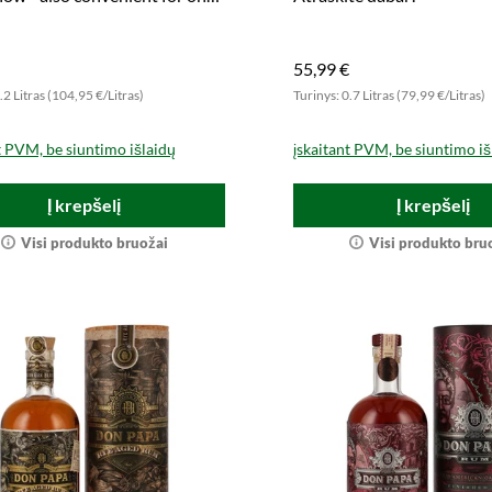
55,99 €
.2 Litras (104,95 €/Litras)
Turinys: 0.7 Litras (79,99 €/Litras)
t PVM, be siuntimo išlaidų
įskaitant PVM, be siuntimo iš
Į krepšelį
Į krepšelį
Visi produkto bruožai
Visi produkto bru