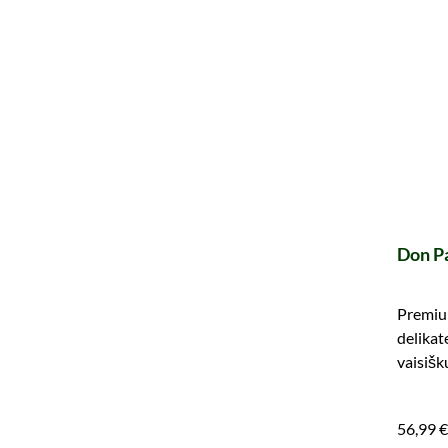
Don P
Premium
delikat
vaisišk
mėgauk
56,99 €