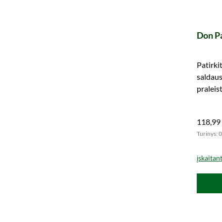
Don P
Patirki
saldaus
praleist
118,99
Turinys: 0
įskaitan