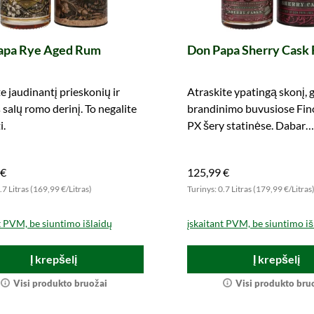
apa Rye Aged Rum
Don Papa Sherry Cask 
te jaudinantį prieskonių ir
Atraskite ypatingą skonį, 
 salų romo derinį. To negalite
brandinimo buvusiose Fino
i.
PX šery statinėse. Dabar
pasinaudokite proga.
 €
125,99 €
.7 Litras (169,99 €/Litras)
Turinys: 0.7 Litras (179,99 €/Litras
t PVM, be siuntimo išlaidų
įskaitant PVM, be siuntimo iš
Į krepšelį
Į krepšelį
Visi produkto bruožai
Visi produkto bru