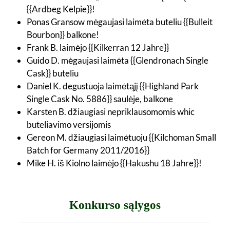
{{Ardbeg Kelpie}}!
Ponas Gransow mėgaujasi laimėta buteliu {{Bulleit
Bourbon}} balkone!
Frank B. laimėjo {{Kilkerran 12 Jahre}}
Guido D. mėgaujasi laimėta {{Glendronach Single
Cask}} buteliu
Daniel K. degustuoja laimėtąjį {{Highland Park
Single Cask No. 5886}} saulėje, balkone
Karsten B. džiaugiasi nepriklausomomis whic
buteliavimo versijomis
Gereon M. džiaugiasi laimėtuoju {{Kilchoman Small
Batch for Germany 2011/2016}}
Mike H. iš Kiolno laimėjo {{Hakushu 18 Jahre}}!
Konkurso sąlygos