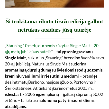
Ši trokštama riboto tiražo edicija galbūt
netrukus atsidurs jūsų taurėje
„
Stauning 10 metų durpėmis rūkytas Single Malt – 20-
ųjų metų jubiliejaus butelis
“ – tai
ypseningas danų
Single Malt
, su kuriuo „Stauning“ brendinė švenčia savo
20-ąjį jubiliejų. Natūralus Single Malt suderina
aromatingą durpių dūmą su šviesiomis sodų uogomis,
kreminiu vaniliumi ir riešutiniu medumi
– brendęs
dešimt metų Burbono, naujose ąžuolo, Porto vyno ir
Šerio statinėse. Atitinkant įkūrimo metus 2005 m.,
išleistas tik 2005 egzempliorių ir įpiltas į stiprumą 50,02
% tūrio – tai tikras
malonumo patyrimas reikliems
atradėjams
.