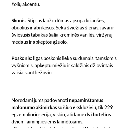
žolių akcentų.
Skonis
: Stiprus laužo dūmas apsupa kriaušes,
obuolius ir abrikosus. Seka šviežias šienas, javai ir
šviesusis tabakas šalia kreminės vanilės, viržynų
medaus ir apkeptos ąžuolo.
Poskonis
: Ilgas poskonis lieka su dūmais, tamsiomis
vyšniomis, apkeptu miežiu ir saldžiais džiovintais
vaisiais ant liežuvio.
Norėdami jums padovanoti
nepamirštamus
malonumo akimirkas
su šiuo ekskluziviu, tik 229
egzempliorių serija, viskio, atidame
dvi butelius
dviem laimingiesiems laimėtojams.