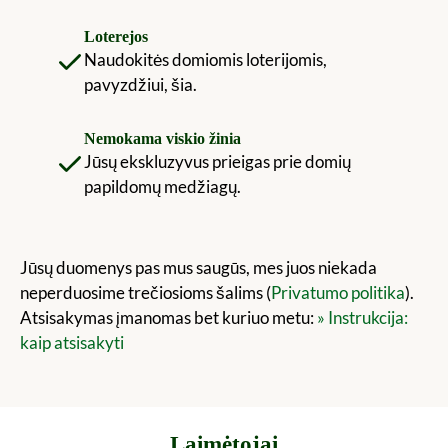
Loterejos
Naudokitės domiomis loterijomis,
pavyzdžiui, šia.
Nemokama viskio žinia
Jūsų ekskluzyvus prieigas prie domių
papildomų medžiagų.
Jūsų duomenys pas mus saugūs, mes juos niekada
neperduosime trečiosioms šalims (
Privatumo politika
).
Atsisakymas įmanomas bet kuriuo metu:
» Instrukcija:
kaip atsisakyti
Laimėtojai