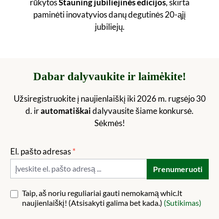
rūkytos
Stauning jubiliejinės edicijos
, skirta
paminėti inovatyvios danų degutinės 20-ąjį
jubiliejų.
Dabar dalyvaukite ir laimėkite!
Užsiregistruokite į naujienlaiškį iki 2026 m. rugsėjo 30
d. ir
automatiškai
dalyvausite šiame konkursė.
Sėkmės!
El. pašto adresas
*
Prenumeruoti
Taip, aš noriu reguliariai gauti nemokamą whic.lt
naujienlaiškį! (Atsisakyti galima bet kada.)
(Sutikimas)