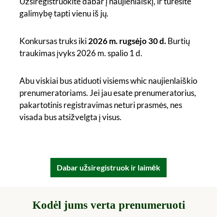
Užsiregistruokite dabar į naujienlaiškį, ir turėsite
galimybę tapti vienu iš jų.
Konkursas truks iki
2026 m. rugsėjo 30 d.
Burtių
traukimas įvyks 2026 m. spalio 1 d.
Abu viskiai bus atiduoti visiems whic naujienlaiškio
prenumeratoriams. Jei jau esate prenumeratorius,
pakartotinis registravimas neturi prasmės, nes
visada bus atsižvelgta į visus.
Dabar užsiregistruok ir laimėk
Kodėl jums verta prenumeruoti