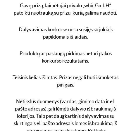
Gavę prizą, laimėtojai privalo „whic GmbH“
pateikti nuotrauką su prizu, kurią galima naudoti.
Dalyvavimas konkurse nėra susijęs su jokiais
papildomais išlaidais.
Produktų ar paslaugų pirkimas neturi įtakos
konkurso rezultatams.
Teisinis kelias išimtas. Prizas negali būti išmokėtas
pinigais.
Netikslūs duomenys (vardas, gimimo data ir el.
pašto adresas) gali lėmėti dalyvio išbraukimą iš
loterijos. Taip pat daugkartinis dalyvavimas su
skirtingais el. pašto adresais lėmės išbraukimą iš
loterijos ir prizų paskirstymo. Bet koks