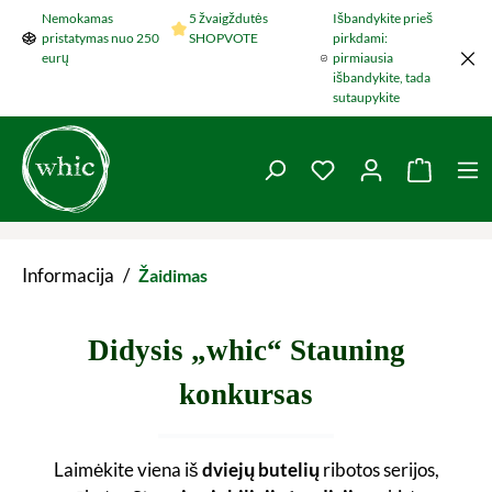
Nemokamas
5 žvaigždutės
Išbandykite prieš
Šokti į pagrindinį turinį
pristatymas nuo 250
SHOPVOTE
pirkdami:
eurų
pirmiausia
išbandykite, tada
sutaupykite
You have 0 wishlist 
Krepšel
Informacija
/
Žaidimas
Didysis „whic“ Stauning
konkursas
Laimėkite viena iš
dviejų butelių
ribotos serijos,