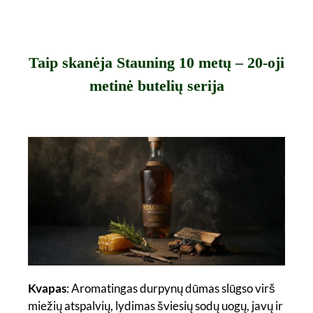
Taip skanėja Stauning 10 metų – 20-oji
metinė butelių serija
Kvapas
: Aromatingas durpynų dūmas slūgso virš
miežių atspalvių, lydimas šviesių sodų uogų, javų ir