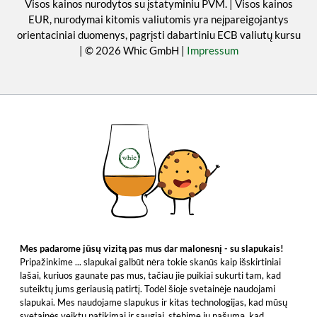
Visos kainos nurodytos su įstatyminiu PVM. | Visos kainos
EUR, nurodymai kitomis valiutomis yra neįpareigojantys
orientaciniai duomenys, pagrįsti dabartiniu ECB valiutų kursu
| © 2026 Whic GmbH |
Impressum
Mes padarome jūsų vizitą pas mus dar malonesnį - su slapukais!
Pripažinkime ... slapukai galbūt nėra tokie skanūs kaip išskirtiniai
lašai, kuriuos gaunate pas mus, tačiau jie puikiai sukurti tam, kad
suteiktų jums geriausią patirtį. Todėl šioje svetainėje naudojami
slapukai. Mes naudojame slapukus ir kitas technologijas, kad mūsų
svetainės veiktų patikimai ir saugiai, stebime jų našumą, kad