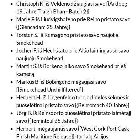
Christoph K. iš Veldeno džiaugiasi savo {{Ardbeg
19 Jahre Traigh Bhan - Batch 2}}
Marie P. iš Liudvigshafeno prie Reino pristato savo
{{Glencadam 25 Jahre}}
Torsten S. iš Remageno pristato savo naujoką
Smokehead
Jochen F. iš Hėchštato prie Aišo laimingas su savo
naujuoju Smokehead
Martin S. iš Borkeno laiko savo Smokehead prieš
kamerą
Markus B. iš Bobingeno mėgaujasi savo
{{Smokehead Unchillfiltered}}
Herbert H. iš Lingenfeldo turėjo didelės sėkmės ir
puoselėtinai pristato savo {{Benromach 40 Jahre}}
Jörg B. iš Reinsdorfo puoselėtinai pristato laimėtąjį
savo {{Tomintoul 25 Jahre}}
Herbert, mėgaujantis savo {{West Cork Port Cask
Finish Maritime Release}}, turi akį Airijos