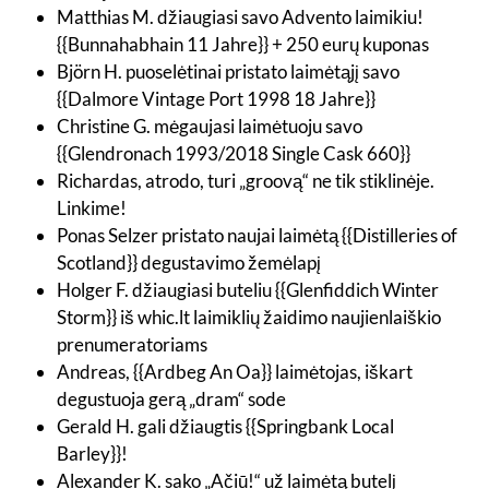
Matthias M. džiaugiasi savo Advento laimikiu!
{{Bunnahabhain 11 Jahre}} + 250 eurų kuponas
Björn H. puoselėtinai pristato laimėtąjį savo
{{Dalmore Vintage Port 1998 18 Jahre}}
Christine G. mėgaujasi laimėtuoju savo
{{Glendronach 1993/2018 Single Cask 660}}
Richardas, atrodo, turi „groovą“ ne tik stiklinėje.
Linkime!
Ponas Selzer pristato naujai laimėtą {{Distilleries of
Scotland}} degustavimo žemėlapį
Holger F. džiaugiasi buteliu {{Glenfiddich Winter
Storm}} iš whic.lt laimiklių žaidimo naujienlaiškio
prenumeratoriams
Andreas, {{Ardbeg An Oa}} laimėtojas, iškart
degustuoja gerą „dram“ sode
Gerald H. gali džiaugtis {{Springbank Local
Barley}}!
Alexander K. sako „Ačiū!“ už laimėtą butelį