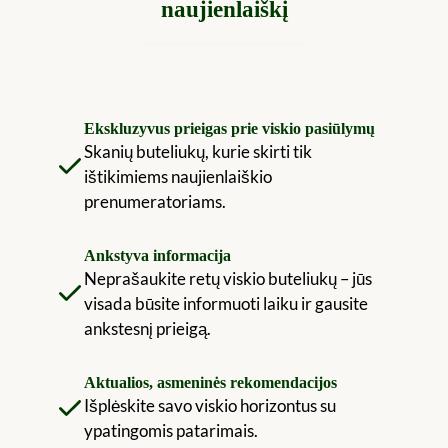
naujienlaiškį
Ekskluzyvus prieigas prie viskio pasiūlymų
Skanių buteliukų, kurie skirti tik
ištikimiems naujienlaiškio
prenumeratoriams.
Ankstyva informacija
Neprašaukite retų viskio buteliukų – jūs
visada būsite informuoti laiku ir gausite
ankstesnį prieigą.
Aktualios, asmeninės rekomendacijos
Išplėskite savo viskio horizontus su
ypatingomis patarimais.