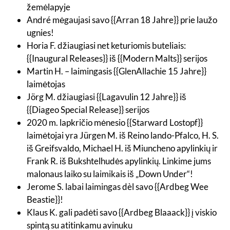
žemėlapyje
André mėgaujasi savo {{Arran 18 Jahre}} prie laužo
ugnies!
Horia F. džiaugiasi net keturiomis buteliais:
{{Inaugural Releases}} iš {{Modern Malts}} serijos
Martin H. – laimingasis {{GlenAllachie 15 Jahre}}
laimėtojas
Jörg M. džiaugiasi {{Lagavulin 12 Jahre}} iš
{{Diageo Special Release}} serijos
2020 m. lapkričio mėnesio {{Starward Lostopf}}
laimėtojai yra Jürgen M. iš Reino lando-Pfalco, H. S.
iš Greifsvaldo, Michael H. iš Miuncheno apylinkių ir
Frank R. iš Bukshtelhudės apylinkių. Linkime jums
malonaus laiko su laimikais iš „Down Under“!
Jerome S. labai laimingas dèl savo {{Ardbeg Wee
Beastie}}!
Klaus K. gali padėti savo {{Ardbeg Blaaack}} į viskio
spintą su atitinkamu avinuku