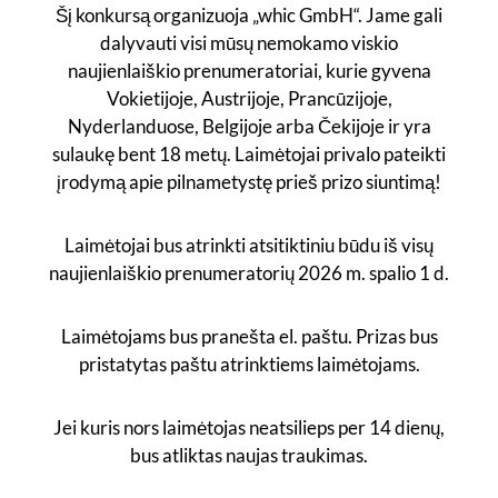
Šį konkursą organizuoja „whic GmbH“. Jame gali
dalyvauti visi mūsų nemokamo viskio
naujienlaiškio prenumeratoriai, kurie gyvena
Vokietijoje, Austrijoje, Prancūzijoje,
Nyderlanduose, Belgijoje arba Čekijoje ir yra
sulaukę bent 18 metų. Laimėtojai privalo pateikti
įrodymą apie pilnametystę prieš prizo siuntimą!
Laimėtojai bus atrinkti atsitiktiniu būdu iš visų
naujienlaiškio prenumeratorių 2026 m. spalio 1 d.
Laimėtojams bus pranešta el. paštu. Prizas bus
pristatytas paštu atrinktiems laimėtojams.
Jei kuris nors laimėtojas neatsilieps per 14 dienų,
bus atliktas naujas traukimas.