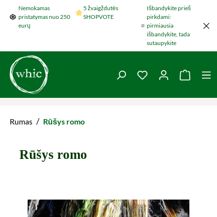
Nemokamas
5 žvaigždutės
Išbandykite prieš
Šokti į pagrindinį turinį
pristatymas nuo 250
SHOPVOTE
pirkdami:
eurų
pirmiausia
išbandykite, tada
sutaupykite
You have 0 wishlist 
Krepšel
/
Rumas
Rūšys romo
Rūšys romo