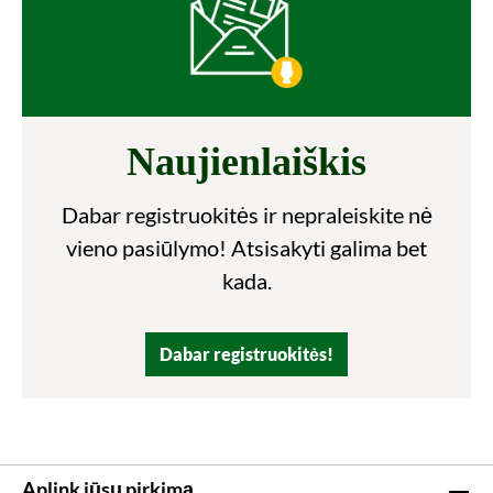
Naujienlaiškis
Dabar registruokitės ir nepraleiskite nė
vieno pasiūlymo! Atsisakyti galima bet
kada.
Dabar registruokitės!
Aplink jūsų pirkimą