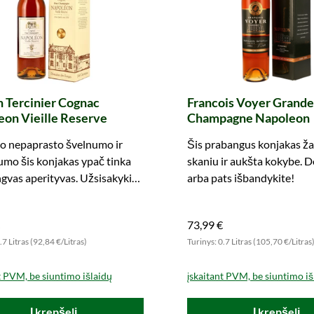
n Tercinier Cognac
Francois Voyer Grande
on Vieille Reserve
Champagne Napoleon
vo nepaprasto švelnumo ir
Šis prabangus konjakas ža
umo šis konjakas ypač tinka
skaniu ir aukšta kokybe. 
ngvas aperityvas. Užsisakykite
arba pats išbandykite!
73,99 €
.7 Litras (92,84 €/Litras)
Turinys: 0.7 Litras (105,70 €/Litras
t PVM, be siuntimo išlaidų
įskaitant PVM, be siuntimo iš
Į krepšelį
Į krepšelį