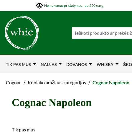
Nemokamas pristatymas nuo 250 eurų
ti į pagrindinį turinį
Šokti į paiešką
Šokti į pagrindinę navigaciją
TIK PAS MUS
NAUJAS
DOVANOS
WHISKY
ŠKO
/
/
Cognac
Koniako amžiaus kategorijos
Cognac Napoleon
Cognac Napoleon
Tik pas mus