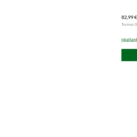
Dabar į
82,99 €
Turinys: 0
įskaitan