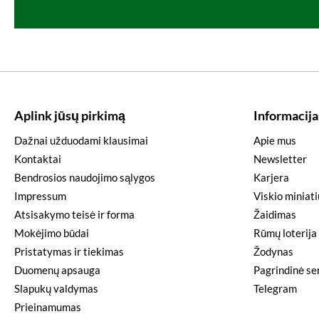
Aplink jūsų pirkimą
Informacija
Dažnai užduodami klausimai
Apie mus
Kontaktai
Newsletter
Bendrosios naudojimo sąlygos
Karjera
Impressum
Viskio miniat
Atsisakymo teisė ir forma
Žaidimas
Mokėjimo būdai
Rūmų loterija
Pristatymas ir tiekimas
Žodynas
Duomenų apsauga
Pagrindinė ser
Slapukų valdymas
Telegram
Prieinamumas