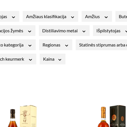
ojas
Amžiaus klasifikacija
Amžius
Bute
cijos žymės
Distiliavimo metai
Išpilstytojas
o kategorija
Regionas
Statinės stiprumas arba d
sch keurmerk
Kaina