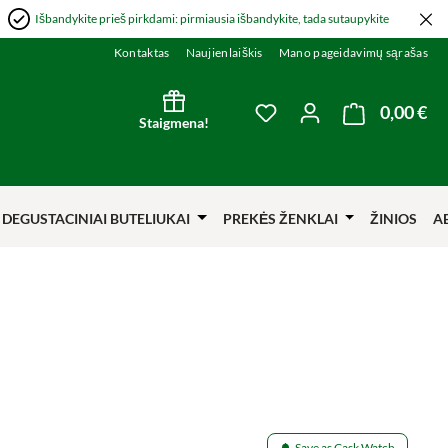
Išbandykite prieš pirkdami: pirmiausia išbandykite, tada sutaupykite
Kontaktas
Naujienlaiškis
Mano pageidavimų sąrašas
0,00 €
Kre
You have 0 wishlist item
Staigmena!
DEGUSTACINIAI BUTELIUKAI
PREKĖS ŽENKLAI
ŽINIOS
A
Save as Cask Watch