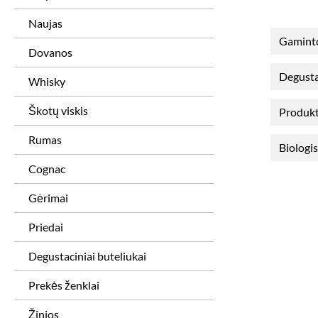
Naujas
Gamint
Dovanos
Degusta
Whisky
Škotų viskis
Produkt
Rumas
Biologi
Cognac
Gėrimai
Priedai
Degustaciniai buteliukai
Prekės ženklai
Žinios