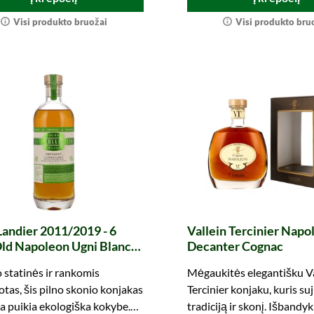
Visi produkto bruožai
Visi produkto bru
andier 2011/2019 - 6
Vallein Tercinier Napo
ld Napoleon Ugni Blanc
Decanter Cognac
ois Viti Collection
o statinės ir rankomis
Mėgaukitės elegantišku Va
ic)
otas, šis pilno skonio konjakas
Tercinier konjaku, kuris su
a puikia ekologiška kokybe.
tradiciją ir skonį. Išbandyk