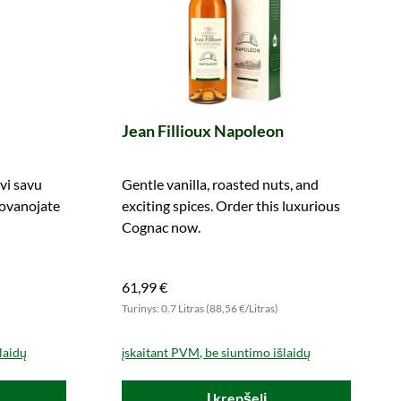
Jean Fillioux Napoleon
vi savu
Gentle vanilla, roasted nuts, and
Dovanojate
exciting spices. Order this luxurious
Cognac now.
61,99 €
)
Turinys: 0.7 Litras (88,56 €/Litras)
laidų
įskaitant PVM, be siuntimo išlaidų
Į krepšelį