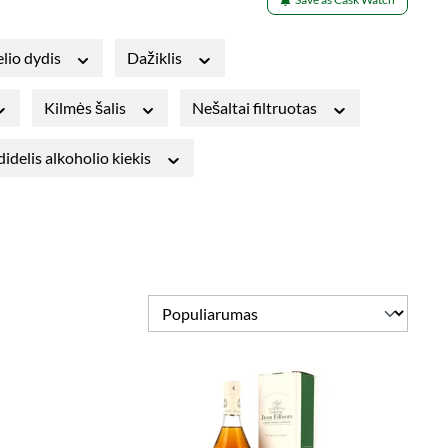
lio dydis
Dažiklis
Kilmės šalis
Nešaltai filtruotas
idelis alkoholio kiekis