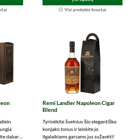
ožai
Visi produkto bruožai
leon
Remi Landier Napoleon Cigar
Blend
llein
Tyrinėkite švelnius šio elegantiško
jungia
konjako tonus ir leiskite jo
ite dabar ir
ilgalaikiams garsams jus sužavėti!