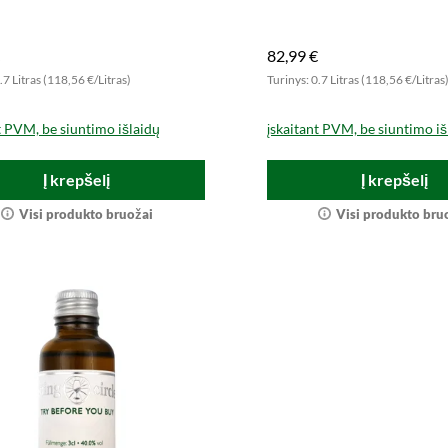
dėkite į krepšelį.
patirkite!
82,99 €
.7 Litras (118,56 €/Litras)
Turinys: 0.7 Litras (118,56 €/Litras
t PVM, be siuntimo išlaidų
įskaitant PVM, be siuntimo iš
Į krepšelį
Į krepšelį
Visi produkto bruožai
Visi produkto bru