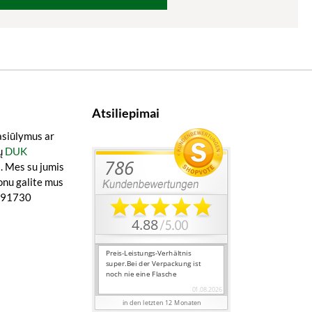
Atsiliepimai
asiūlymus ar
ų
DUK
a
. Mes su jumis
onu galite mus
0891730