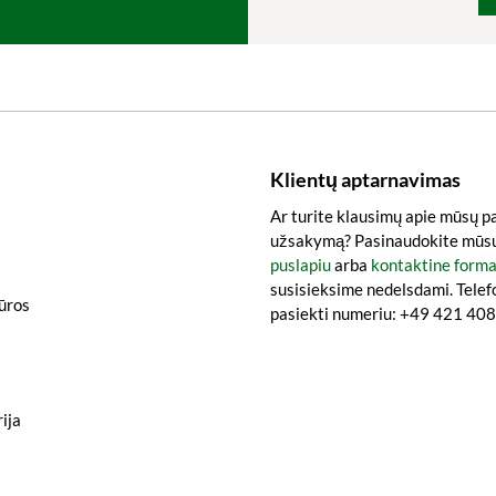
Klientų aptarnavimas
Ar turite klausimų apie mūsų p
užsakymą? Pasinaudokite mūs
puslapiu
arba
kontaktine form
susisieksime nedelsdami. Telef
iūros
pasiekti numeriu: +49 421 4
ija