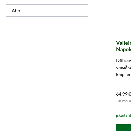
Abo
Vallei
Napole
Dėl sa
vaisišk
kaip le
dabar.
64,99 €
Turinys: 0
įskaitan