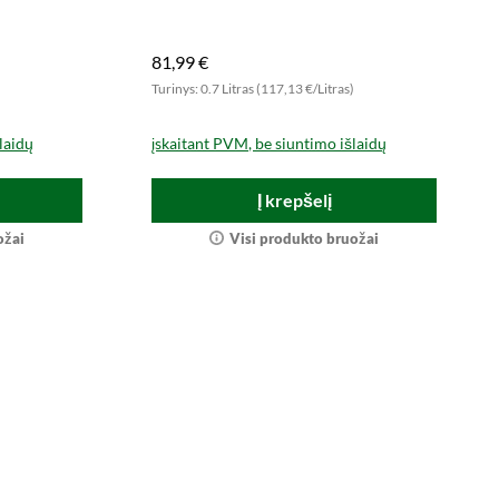
81,99 €
)
Turinys: 0.7 Litras (117,13 €/Litras)
laidų
įskaitant PVM, be siuntimo išlaidų
Į krepšelį
ožai
Visi produkto bruožai