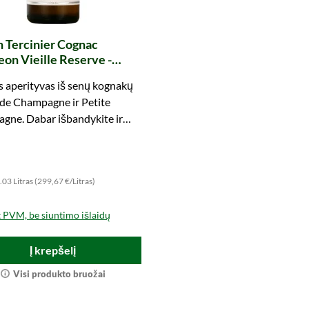
n Tercinier Cognac
on Vieille Reserve -
 (Tasting Circle)
 aperityvas iš senų kognakų
de Champagne ir Petite
gne. Dabar išbandykite ir
kite.
.03 Litras (299,67 €/Litras)
t PVM, be siuntimo išlaidų
Į krepšelį
Visi produkto bruožai