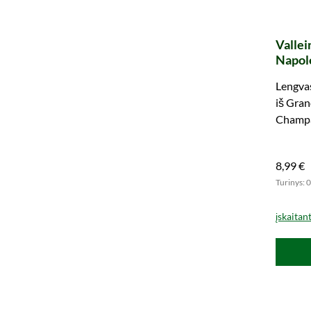
Vallei
Napole
sample
Lengvas
iš Gran
Champa
įsitikin
8,99 €
Turinys: 0
įskaitan