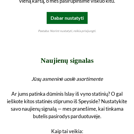
vieną kartą, o mes pasirūpinsime viskuo kitu.
Dabar nustatyti
Pastaba: Norint nustatyti, reikia prisijungti.
Naujienų signalas
Jūsų asmeninė uoslė asortimente
Ar jums patinka dūminis Islay iš vyno statinių? O gal
ieškote kitos statinės stiprumo iš Speyside? Nustatykite
savo naujienų signalą — mes pranešime, kai tinkama
butelis pasirodys parduotuvėje.
Kaip tai veikia: