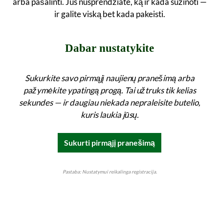
arba pašalinti. Jūs nusprendžiate, ką ir kada sužinoti —
ir galite viską bet kada pakeisti.
Dabar nustatykite
Sukurkite savo pirmąjį naujienų pranešimą arba
pažymėkite ypatingą progą. Tai užtruks tik kelias
sekundes — ir daugiau niekada nepraleisite butelio,
kuris laukia jūsų.
Sukurti pirmąjį pranešimą
Pastaba: Nustatymui reikalinga registracija.