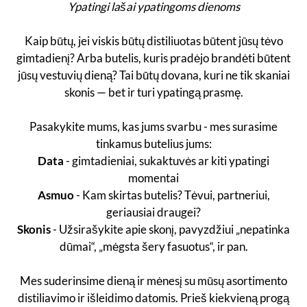
Ypatingi lašai ypatingoms dienoms
Kaip būtų, jei viskis būtų distiliuotas būtent jūsų tėvo
gimtadienį? Arba butelis, kuris pradėjo brandėti būtent
jūsų vestuvių dieną? Tai būtų dovana, kuri ne tik skaniai
skonis — bet ir turi ypatingą prasmę.
Pasakykite mums, kas jums svarbu - mes surasime
tinkamus butelius jums:
Data
- gimtadieniai, sukaktuvės ar kiti ypatingi
momentai
Asmuo
- Kam skirtas butelis? Tėvui, partneriui,
geriausiai draugei?
Skonis
- Užsirašykite apie skonį, pavyzdžiui „nepatinka
dūmai“, „mėgsta šery fasuotus“, ir pan.
Mes suderinsime dieną ir mėnesį su mūsų asortimento
distiliavimo ir išleidimo datomis.
Prieš kiekvieną progą