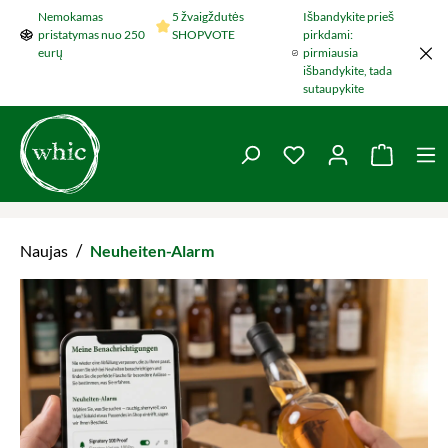
Nemokamas
5 žvaigždutės
Išbandykite prieš
Šokti į pagrindinį turinį
pristatymas nuo 250
SHOPVOTE
pirkdami:
eurų
pirmiausia
išbandykite, tada
sutaupykite
You have 0 wishlist 
Krepšel
/
Naujas
Neuheiten-Alarm