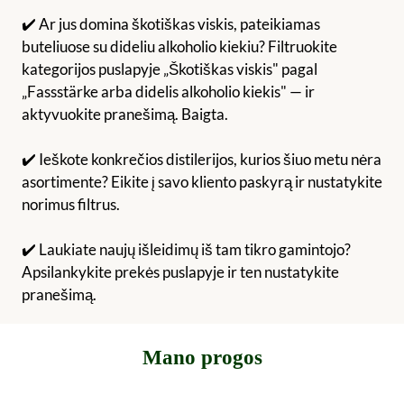
✔️ Ar jus domina škotiškas viskis, pateikiamas
buteliuose su dideliu alkoholio kiekiu? Filtruokite
kategorijos puslapyje „Škotiškas viskis" pagal
„Fassstärke arba didelis alkoholio kiekis" — ir
aktyvuokite pranešimą. Baigta.
✔️ Ieškote konkrečios distilerijos, kurios šiuo metu nėra
asortimente? Eikite į savo kliento paskyrą ir nustatykite
norimus filtrus.
✔️ Laukiate naujų išleidimų iš tam tikro gamintojo?
Apsilankykite prekės puslapyje ir ten nustatykite
pranešimą.
Mano progos