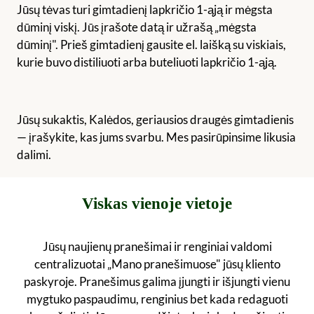
Jūsų tėvas turi gimtadienį lapkričio 1-ąją ir mėgsta
dūminį viskį. Jūs įrašote datą ir užrašą „mėgsta
dūminį". Prieš gimtadienį gausite el. laišką su viskiais,
kurie buvo distiliuoti arba buteliuoti lapkričio 1-ąją.
Jūsų sukaktis, Kalėdos, geriausios draugės gimtadienis
— įrašykite, kas jums svarbu. Mes pasirūpinsime likusia
dalimi.
Viskas vienoje vietoje
Jūsų naujienų pranešimai ir renginiai valdomi
centralizuotai „Mano pranešimuose" jūsų kliento
paskyroje. Pranešimus galima įjungti ir išjungti vienu
mygtuko paspaudimu, renginius bet kada redaguoti