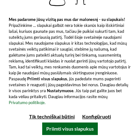
Mes padarome jūsų vizitą pas mus dar malonesnį - su slapukais!
Pripažinkime ... slapukai galbūt nėra tokie skanūs kaip išskirtiniai
lašai, kuriuos gaunate pas mus, tačiau jie puikiai sukurti tam, kad
suteiktų jums geriausią patirtį. Todėl šioje svetainėje naudojami
slapukai. Mes naudojame slapukus ir kitas technologijas, kad mūsų
svetainės veiktų patikimai ir saugiai, stebime jų našumą, kad
galėtume jums pateikti aktualų turinį bei tinkamą, suasmenintą
reklamą, identifikuoti klaidas ir nuolat gerinti jūsų vartotojo patirtį.
Tam, kad tai veiktų, mes renkamės duomenis apie mūsų vartotojus ir
kaip jie naudojasi mūsų pasiūlymais skirtinguose įrenginiuose.
Paspaudę
Priimti visus slapukus
, jūs padedate mums pagerinti
svetaines ir reaguoti į jūsų pageidavimus bei norus. Daugiau detalių
ir visos parinktys yra
Nustatymuose
. Jūs taip pat galite juos bet
kada vėliau pritaikyti. Daugiau informacijos rasite mūsų
Privatumo politikoje.
Tik techniškai būtini
Konfigūruoti
Priimti visus slapukus