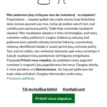
Visi produkto bruožai
Mes padarome jūsų vizitą pas mus dar malonesnį - su slapukais!
Pripažinkime ... slapukai galbūt nėra tokie skanūs kaip išskirtiniai
lašai, kuriuos gaunate pas mus, tačiau jie puikiai sukurti tam, kad
suteiktų jums geriausią patirtį. Todėl šioje svetainėje naudojami
slapukai. Mes naudojame slapukus ir kitas technologijas, kad mūsų
svetainės veiktų patikimai ir saugiai, stebime jų našumą, kad
galėtume jums pateikti aktualų turinį bei tinkamą, suasmenintą
reklamą, identifikuoti klaidas ir nuolat gerinti jūsų vartotojo patirtį.
Tam, kad tai veiktų, mes renkamės duomenis apie mūsų vartotojus ir
kaip jie naudojasi mūsų pasiūlymais skirtinguose įrenginiuose.
Paspaudę
Priimti visus slapukus
, jūs padedate mums pagerinti
svetaines ir reaguoti į jūsų pageidavimus bei norus. Daugiau detalių
ir visos parinktys yra
Nustatymuose
. Jūs taip pat galite juos bet
kada vėliau pritaikyti. Daugiau informacijos rasite mūsų
Monymusk 1998/2022 - 23 Year Old AHJ
Privatumo politikoje.
Single Cask No. #26761 (Rest & Be
Thankful)
Tik techniškai būtini
Konfigūruoti
Yra tik 181 buteliai šio 23 metus brandinto
Jamaikos vieno statinės romo su 59,4% tūrio.
Priimti visus slapukus
Geriausia imtis iš karto!