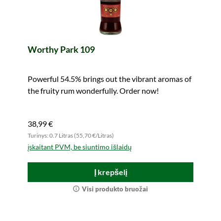
Worthy Park 109
Powerful 54.5% brings out the vibrant aromas of
the fruity rum wonderfully. Order now!
38,99 €
Turinys: 0.7 Litras (55,70 €/Litras)
įskaitant PVM, be siuntimo išlaidų
Į krepšelį
Visi produkto bruožai