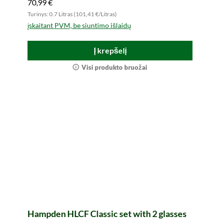
70,99 €
Turinys: 0.7 Litras (101,41 €/Litras)
įskaitant PVM, be siuntimo išlaidų
Į krepšelį
Visi produkto bruožai
Hampden HLCF Classic set with 2 glasses