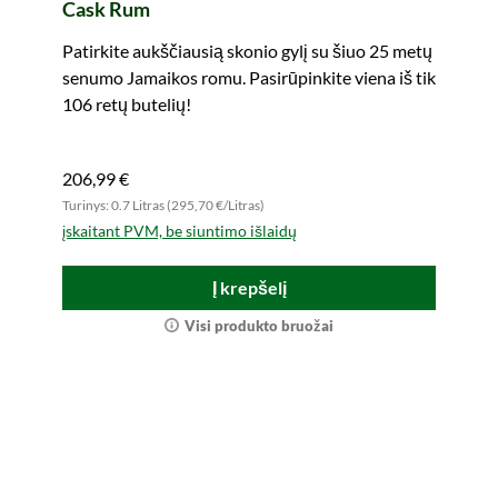
Cask Rum
Patirkite aukščiausią skonio gylį su šiuo 25 metų
senumo Jamaikos romu. Pasirūpinkite viena iš tik
106 retų butelių!
206,99 €
Turinys: 0.7 Litras (295,70 €/Litras)
įskaitant PVM, be siuntimo išlaidų
Į krepšelį
Visi produkto bruožai