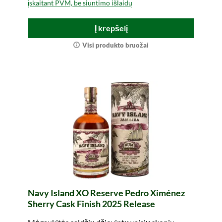
įskaitant PVM, be siuntimo išlaidų
Į krepšelį
Visi produkto bruožai
Navy Island XO Reserve Pedro Ximénez
Sherry Cask Finish 2025 Release