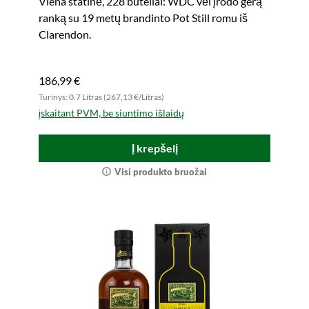
Viena statinė, 228 buteliai: WDC vėl įrodo gerą
ranką su 19 metų brandinto Pot Still romu iš
Clarendon.
186,99 €
Turinys: 0.7 Litras (267,13 €/Litras)
įskaitant PVM, be siuntimo išlaidų
Į krepšelį
Visi produkto bruožai