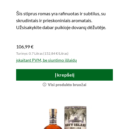
Šis stiprus romas yra rafinuotas ir subtilus, su
skrudintais ir prieskoniniais aromatais.
Užsisakykite dabar puikioje dovanų dėžutėje.
106,99 €
Turinys: 0.7 Litras (152,84 €/Litras)
įskaitant PVM, be siuntimo išlaidų
Į krepšelį
Visi produkto bruožai