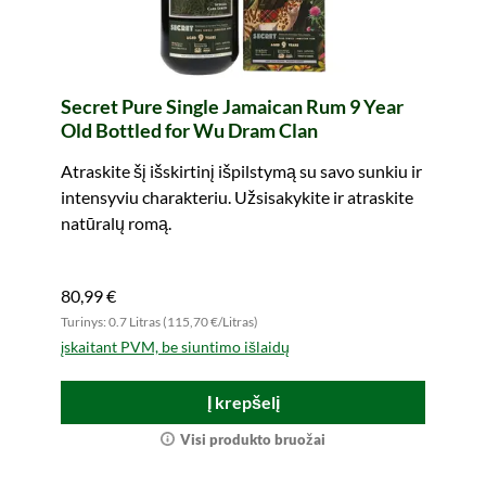
Secret Pure Single Jamaican Rum 9 Year
Old Bottled for Wu Dram Clan
Atraskite šį išskirtinį išpilstymą su savo sunkiu ir
intensyviu charakteriu. Užsisakykite ir atraskite
natūralų romą.
80,99 €
Turinys: 0.7 Litras (115,70 €/Litras)
įskaitant PVM, be siuntimo išlaidų
Į krepšelį
Visi produkto bruožai