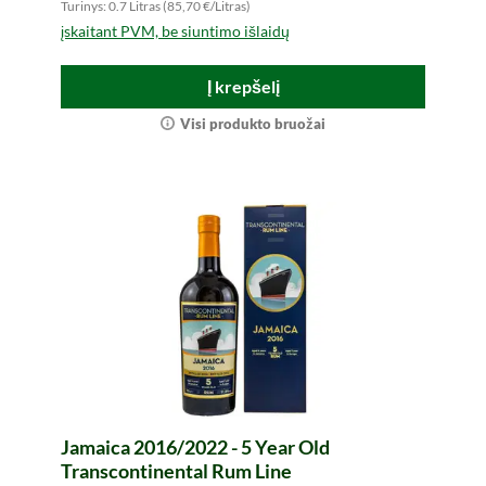
Turinys: 0.7 Litras (85,70 €/Litras)
įskaitant PVM, be siuntimo išlaidų
Į krepšelį
Visi produkto bruožai
Jamaica 2016/2022 - 5 Year Old
Transcontinental Rum Line