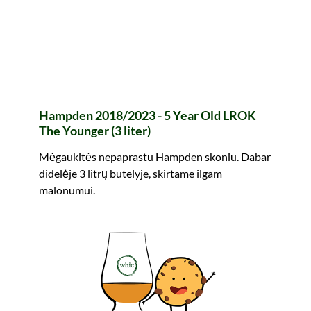
Hampden 2018/2023 - 5 Year Old LROK
The Younger (3 liter)
Mėgaukitės nepaprastu Hampden skoniu. Dabar
didelėje 3 litrų butelyje, skirtame ilgam
malonumui.
329,99 €
Turinys: 3 Litras (110,00 €/Litras)
įskaitant PVM, be siuntimo išlaidų
Į krepšelį