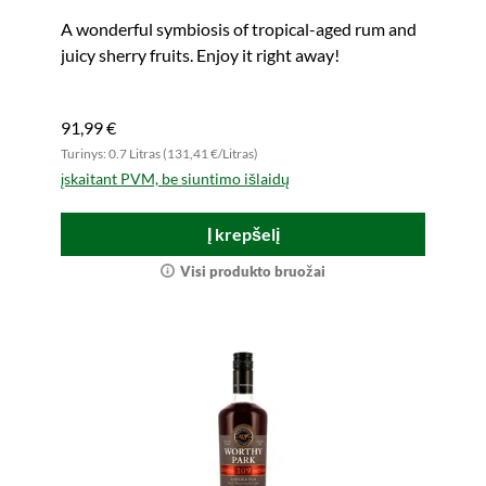
A wonderful symbiosis of tropical-aged rum and
juicy sherry fruits. Enjoy it right away!
91,99 €
Turinys: 0.7 Litras (131,41 €/Litras)
įskaitant PVM, be siuntimo išlaidų
Į krepšelį
Visi produkto bruožai