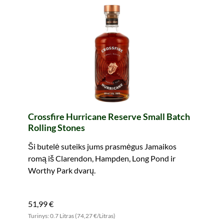
Crossfire Hurricane Reserve Small Batch
Rolling Stones
Ši butelė suteiks jums prasmėgus Jamaikos
romą iš Clarendon, Hampden, Long Pond ir
Worthy Park dvarų.
51,99 €
Turinys: 0.7 Litras (74,27 €/Litras)