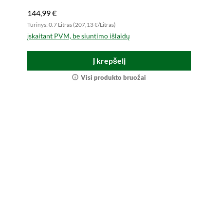
144,99 €
Turinys: 0.7 Litras (207,13 €/Litras)
įskaitant PVM, be siuntimo išlaidų
Į krepšelį
Visi produkto bruožai