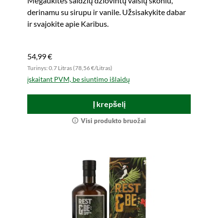
Mėgaukitės saldžių džiovintų vaisių skoniu,
derinamu su sirupu ir vanile. Užsisakykite dabar
ir svajokite apie Karibus.
54,99 €
Turinys: 0.7 Litras (78,56 €/Litras)
įskaitant PVM, be siuntimo išlaidų
Į krepšelį
Visi produkto bruožai