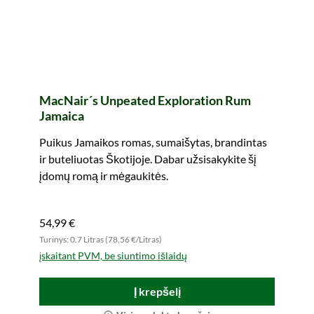
MacNair´s Unpeated Exploration Rum
Jamaica
Puikus Jamaikos romas, sumaišytas, brandintas
ir buteliuotas Škotijoje. Dabar užsisakykite šį
įdomų romą ir mėgaukitės.
54,99 €
Turinys: 0.7 Litras (78,56 €/Litras)
įskaitant PVM, be siuntimo išlaidų
Į krepšelį