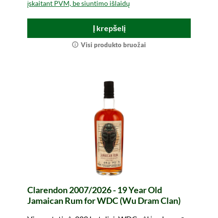
įskaitant PVM, be siuntimo išlaidų
Į krepšelį
Visi produkto bruožai
Clarendon 2007/2026 - 19 Year Old
Jamaican Rum for WDC (Wu Dram Clan)