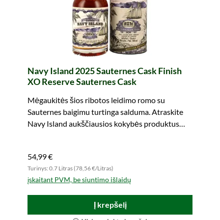
Navy Island 2025 Sauternes Cask Finish
XO Reserve Sauternes Cask
Mėgaukitės šios ribotos leidimo romo su
Sauternes baigimu turtinga salduma. Atraskite
Navy Island aukščiausios kokybės produktus
dabar!
54,99 €
Turinys: 0.7 Litras (78,56 €/Litras)
įskaitant PVM, be siuntimo išlaidų
Į krepšelį