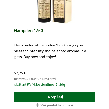
Hampden 1753
The wonderful Hampden 1753 brings you
pleasant intensity and balanced aromas in a
glass. Buy now and enjoy!
67,99 €
Turinys: 0.7 Litras (97,13 €/Litras)
įskaitant PVM, be siuntimo išlaidų
Į krepšelį
Visi produkto bruožai