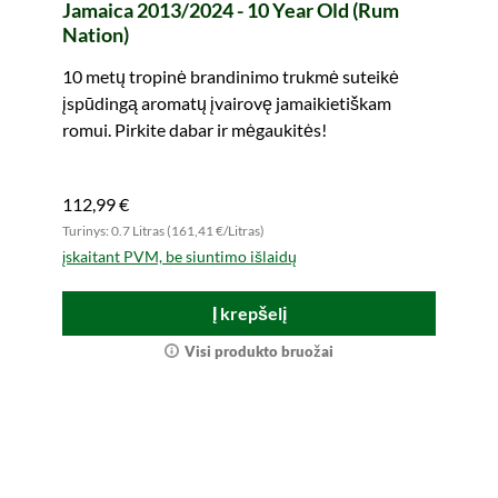
Jamaica 2013/2024 - 10 Year Old (Rum
Nation)
10 metų tropinė brandinimo trukmė suteikė
įspūdingą aromatų įvairovę jamaikietiškam
romui. Pirkite dabar ir mėgaukitės!
112,99 €
Turinys: 0.7 Litras (161,41 €/Litras)
įskaitant PVM, be siuntimo išlaidų
Į krepšelį
Visi produkto bruožai