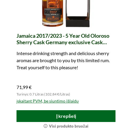
Jamaica 2017/2023 - 5 Year Old Oloroso
Sherry Cask Germany exclusive Cask
Strength (Rum Nation)
Intense drinking strength and delicious sherry
aromas are brought to you by this limited rum.
Treat yourself to this pleasure!
71,99 €
Turinys: 0.7 Litras (102,84 €/Litras)
įskaitant PVM, be siuntimo išlaidų
Į krepšelį
Visi produkto bruožai