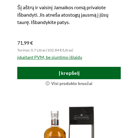
Šį aštrų ir vaisinį Jamaikos romą privalote
išbandyti. Jis atneša atostogų jausmą į jūsų
taurę. Išbandykite patys.
71,99 €
Turinys: 0.7 Litras (102,84 €/Litras)
įskaitant PVM, be siuntimo išlaidų
Į krepšelį
Visi produkto bruožai