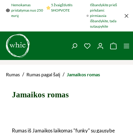
Nemokamas
5 žvaigždutės
Išbandykite prieš
Šokti į pagrindinį turinį
pristatymas nuo 250
SHOPVOTE
pirkdami:
eurų
pirmiausia
išbandykite, tada
sutaupykite
You have 0 wishlist 
Krepšel
/
/
Rumas
Rumas pagal šalį
Jamaikos romas
Jamaikos romas
Rumas iš Jamaikos laikomas "funky" su gausybe