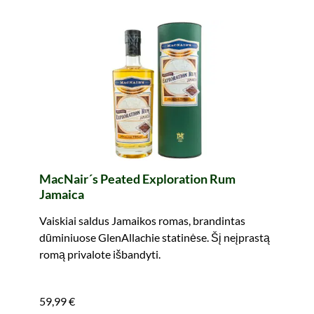
MacNair´s Peated Exploration Rum
Jamaica
Vaiskiai saldus Jamaikos romas, brandintas
dūminiuose GlenAllachie statinėse. Šį neįprastą
romą privalote išbandyti.
59,99 €