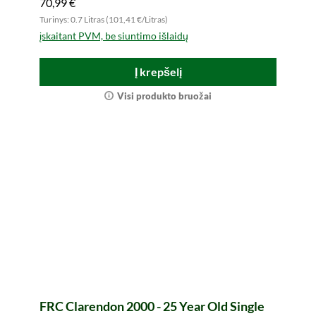
70,99 €
Turinys: 0.7 Litras (101,41 €/Litras)
įskaitant PVM, be siuntimo išlaidų
Į krepšelį
Visi produkto bruožai
FRC Clarendon 2000 - 25 Year Old Single