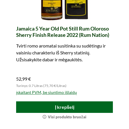
Jamaica 5 Year Old Pot Still Rum Oloroso
Sherry Finish Release 2022 (Rum Nation)
Tvirti romo aromatai susitinka su sudėtingu ir
vaisiniu charakteriu iš Sherry statinių.
Užsisakykite dabar ir mėgaukitės.
52,99 €
Turinys: 0.7 Litras (75,70 €/Litras)
įskaitant PVM, be siuntimo išlaidų
Į krepšelį
Visi produkto bruožai