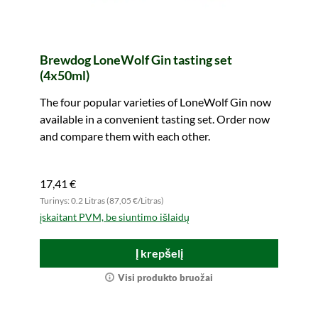
Brewdog LoneWolf Gin tasting set
(4x50ml)
The four popular varieties of LoneWolf Gin now
available in a convenient tasting set. Order now
and compare them with each other.
17,41 €
Turinys: 0.2 Litras (87,05 €/Litras)
įskaitant PVM, be siuntimo išlaidų
Į krepšelį
Visi produkto bruožai