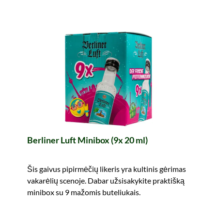
Berliner Luft Minibox (9x 20 ml)
Šis gaivus pipirmėčių likeris yra kultinis gėrimas
vakarėlių scenoje. Dabar užsisakykite praktišką
minibox su 9 mažomis buteliukais.