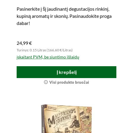
Pasinerkite į šį jaudinantį degustacijos rinkinį,
kupiną aromatų ir skonių. Pasinaudokite proga
dabar!
24,99 €
Turinys: 0.15 Litras (166,60 €/Litras)
įskaitant PVM, be siuntimo išlaidų
Į krepšelį
Visi produkto bruožai