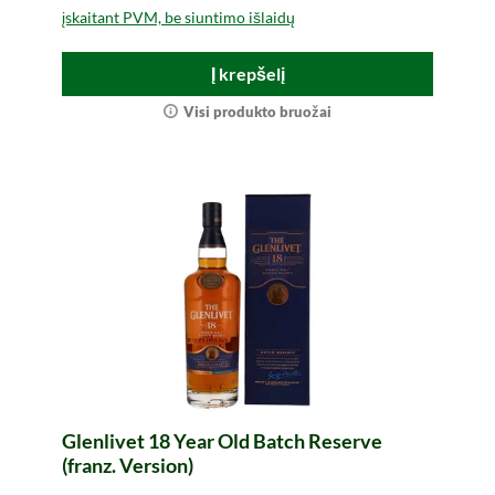
įskaitant PVM, be siuntimo išlaidų
Į krepšelį
Visi produkto bruožai
Glenlivet 18 Year Old Batch Reserve
(franz. Version)