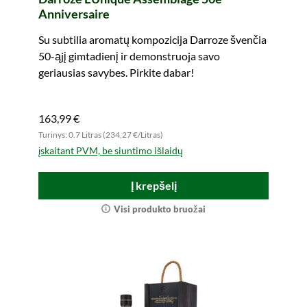
Anniversaire
Su subtilia aromatų kompozicija Darroze švenčia
50-ąjį gimtadienį ir demonstruoja savo
geriausias savybes. Pirkite dabar!
163,99 €
Turinys: 0.7 Litras (234,27 €/Litras)
įskaitant PVM, be siuntimo išlaidų
Į krepšelį
Visi produkto bruožai