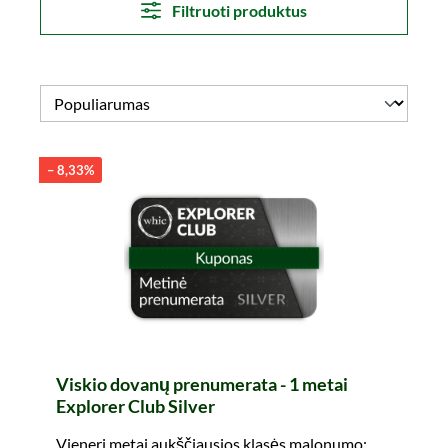
Filtruoti produktus
– 8,33%
Viskio dovanų prenumerata - 1 metai
Explorer Club Silver
Vieneri metai aukščiausios klasės malonumo: