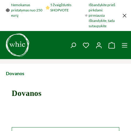
Nemokamas
5 žvaigždutės
Išbandykite prieš
Šokti į pagrindinį turinį
pristatymas nuo 250
SHOPVOTE
pirkdami:
eurų
pirmiausia
išbandykite, tada
sutaupykite
You have 0 wishlist 
Krepšel
Dovanos
Dovanos