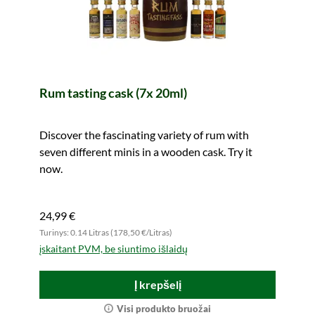
Rum tasting cask (7x 20ml)
Discover the fascinating variety of rum with
seven different minis in a wooden cask. Try it
now.
24,99 €
Turinys: 0.14 Litras (178,50 €/Litras)
įskaitant PVM, be siuntimo išlaidų
Į krepšelį
Visi produkto bruožai