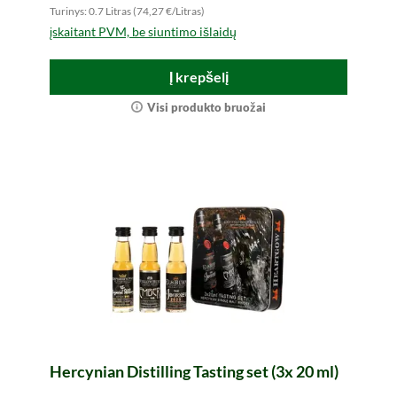
Turinys: 0.7 Litras (74,27 €/Litras)
įskaitant PVM, be siuntimo išlaidų
Į krepšelį
Visi produkto bruožai
Hercynian Distilling Tasting set (3x 20 ml)