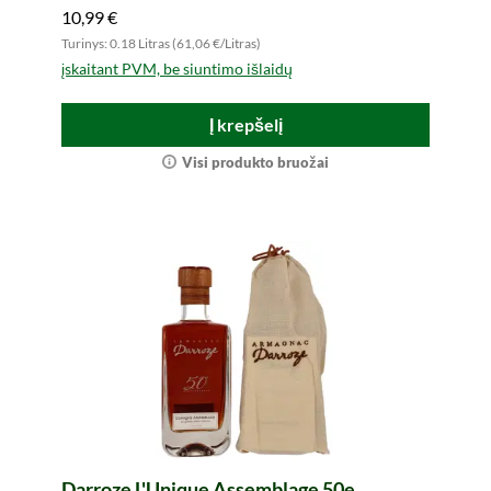
10,99 €
Turinys: 0.18 Litras (61,06 €/Litras)
įskaitant PVM, be siuntimo išlaidų
Į krepšelį
Visi produkto bruožai
Darroze L'Unique Assemblage 50e