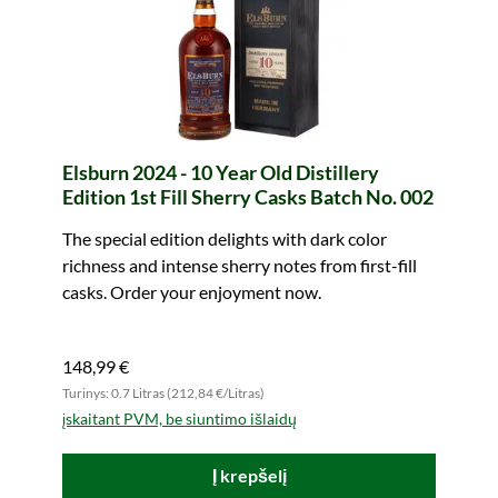
Elsburn 2024 - 10 Year Old Distillery
Edition 1st Fill Sherry Casks Batch No. 002
The special edition delights with dark color
richness and intense sherry notes from first-fill
casks. Order your enjoyment now.
148,99 €
Turinys: 0.7 Litras (212,84 €/Litras)
įskaitant PVM, be siuntimo išlaidų
Į krepšelį