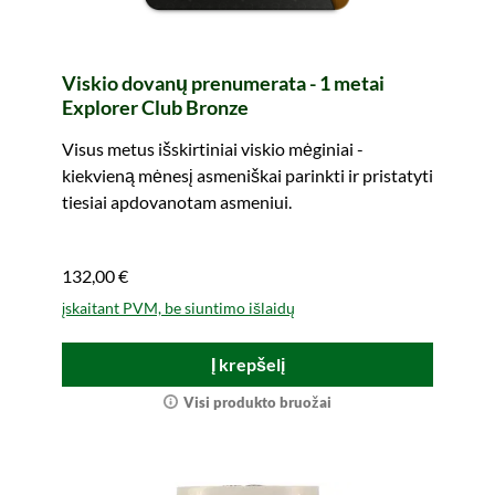
Viskio dovanų prenumerata - 1 metai
Explorer Club Bronze
Visus metus išskirtiniai viskio mėginiai -
kiekvieną mėnesį asmeniškai parinkti ir pristatyti
tiesiai apdovanotam asmeniui.
132,00 €
įskaitant PVM, be siuntimo išlaidų
Į krepšelį
Visi produkto bruožai