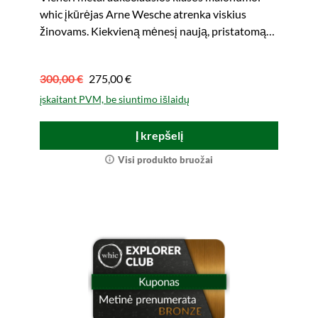
whic įkūrėjas Arne Wesche atrenka viskius
žinovams. Kiekvieną mėnesį naują, pristatomą
tiesiai apdovanotam asmeniui.
300,00 €
275,00 €
įskaitant PVM, be siuntimo išlaidų
Į krepšelį
Visi produkto bruožai