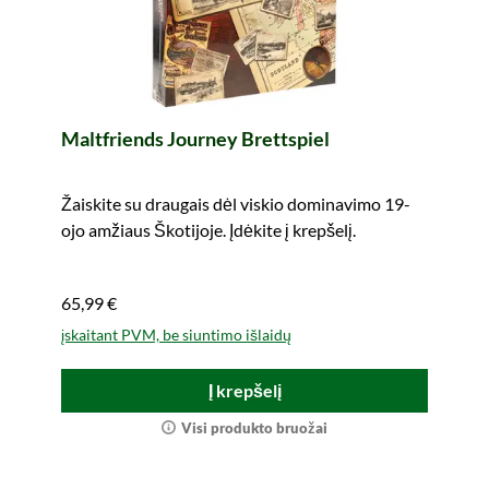
Maltfriends Journey Brettspiel
Žaiskite su draugais dėl viskio dominavimo 19-
ojo amžiaus Škotijoje. Įdėkite į krepšelį.
65,99 €
įskaitant PVM, be siuntimo išlaidų
Į krepšelį
Visi produkto bruožai