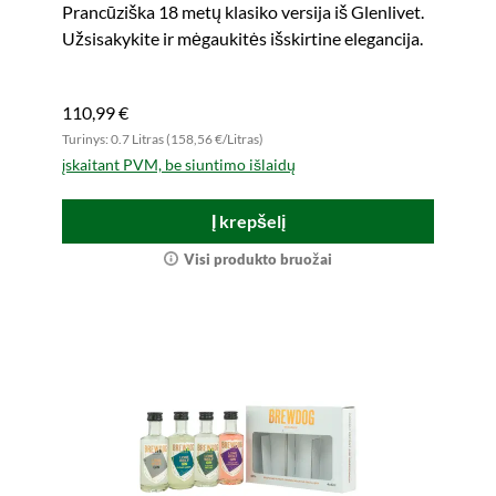
Prancūziška 18 metų klasiko versija iš Glenlivet.
Užsisakykite ir mėgaukitės išskirtine elegancija.
110,99 €
Turinys: 0.7 Litras (158,56 €/Litras)
įskaitant PVM, be siuntimo išlaidų
Į krepšelį
Visi produkto bruožai