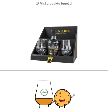
Visi produkto bruožai
Millstone Peated PX Sherry Cask set with
2 glasses (350ml)
Galingas dūmas ir vaisiniai šereso aromatai
nuostabiame degustacijos rinkinyje. Dabar
dovanokite arba patys paragaukite!