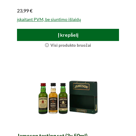
23,99 €
įskaitant PVM, be siuntimo išlaidų
Į krepšelį
Visi produkto bruožai
Jameson tasting set (3x 50ml)