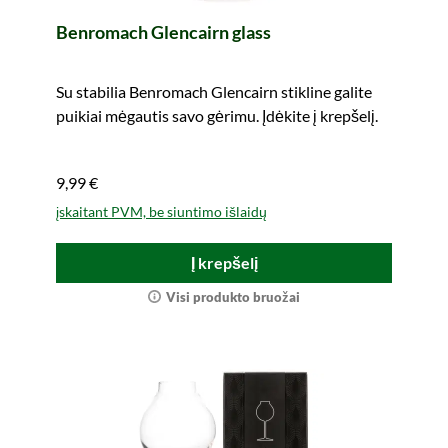
Benromach Glencairn glass
Su stabilia Benromach Glencairn stikline galite
puikiai mėgautis savo gėrimu. Įdėkite į krepšelį.
9,99 €
įskaitant PVM, be siuntimo išlaidų
Į krepšelį
Visi produkto bruožai