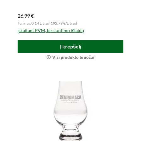
26,99 €
Turinys: 0.14 Litras (192,79 €/Litras)
įskaitant PVM, be siuntimo išlaidų
Į krepšelį
Visi produkto bruožai