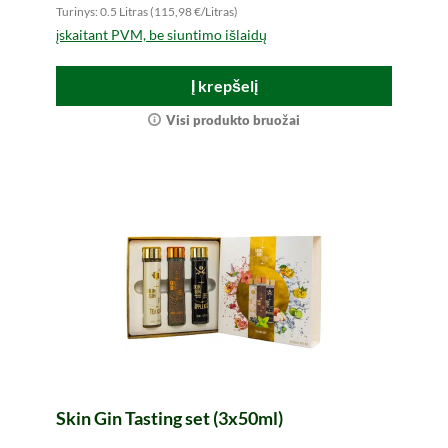
Turinys: 0.5 Litras (115,98 €/Litras)
įskaitant PVM, be siuntimo išlaidų
Į krepšelį
Visi produkto bruožai
Skin Gin Tasting set (3x50ml)