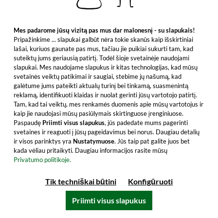
51,99 €
Mes padarome jūsų vizitą pas mus dar malonesnį - su slapukais!
Turinys: 0.35 Litras (148,54 €/Litras)
Pripažinkime ... slapukai galbūt nėra tokie skanūs kaip išskirtiniai
įskaitant PVM, be siuntimo išlaidų
lašai, kuriuos gaunate pas mus, tačiau jie puikiai sukurti tam, kad
suteiktų jums geriausią patirtį. Todėl šioje svetainėje naudojami
Į krepšelį
slapukai. Mes naudojame slapukus ir kitas technologijas, kad mūsų
svetainės veiktų patikimai ir saugiai, stebime jų našumą, kad
Visi produkto bruožai
galėtume jums pateikti aktualų turinį bei tinkamą, suasmenintą
reklamą, identifikuoti klaidas ir nuolat gerinti jūsų vartotojo patirtį.
Tam, kad tai veiktų, mes renkamės duomenis apie mūsų vartotojus ir
kaip jie naudojasi mūsų pasiūlymais skirtinguose įrenginiuose.
Paspaudę
Priimti visus slapukus
, jūs padedate mums pagerinti
svetaines ir reaguoti į jūsų pageidavimus bei norus. Daugiau detalių
ir visos parinktys yra
Nustatymuose
. Jūs taip pat galite juos bet
kada vėliau pritaikyti. Daugiau informacijos rasite mūsų
Privatumo politikoje.
Tik techniškai būtini
Konfigūruoti
Priimti visus slapukus