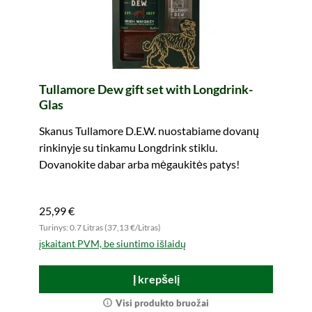
Tullamore Dew gift set with Longdrink-
Glas
Skanus Tullamore D.E.W. nuostabiame dovanų
rinkinyje su tinkamu Longdrink stiklu.
Dovanokite dabar arba mėgaukitės patys!
25,99 €
Turinys: 0.7 Litras (37,13 €/Litras)
įskaitant PVM, be siuntimo išlaidų
Į krepšelį
Visi produkto bruožai