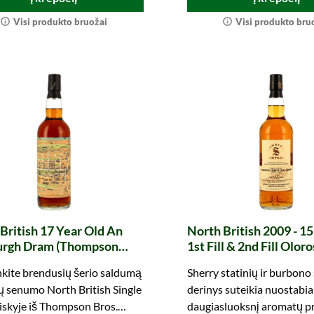
Visi produkto bruožai
Visi produkto bru
British 17 Year Old An
North British 2009 - 15
urgh Dram (Thompson
1st Fill & 2nd Fill Olor
Butts & Bourbon Barre
kite brendusių šerio saldumą
Sherry statinių ir burbono 
Proof Single Grain Edit
 senumo North British Single
derinys suteikia nuostabia
(Signatory)
iskyje iš Thompson Bros.
daugiasluoksnį aromatų pro