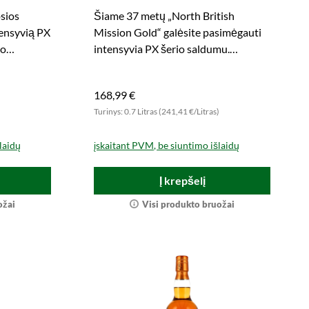
996 (Best
Cask Finish Mission Gold
sios
Šiame 37 metų „North British
(Murray McDavid)
tensyvią PX
Mission Gold“ galėsite pasimėgauti
io
intensyvia PX šerio saldumu.
ėje!
Įsigykite šią ypatingą retybę dabar!
168,99 €
)
Turinys: 0.7 Litras (241,41 €/Litras)
laidų
įskaitant PVM, be siuntimo išlaidų
Į krepšelį
ožai
Visi produkto bruožai