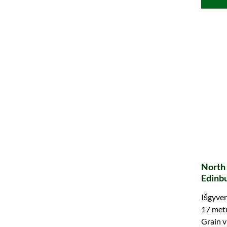
North 
Edinb
Bros.)
Išgyven
17 metų
Grain v