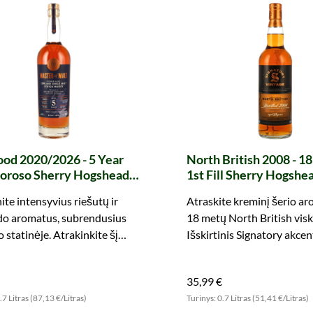
od 2020/2026 - 5 Year
North British 2008 - 18
loroso Sherry Hogshead
1st Fill Sherry Hogshe
r of Malt)
Refill Borbon Barrels 
ite intensyvius riešutų ir
Atraskite kreminį šerio ar
Chillfiltered Collectio
do aromatus, subrendusius
18 metų North British visk
(Signatory)
 statinėje. Atrakinkite šį
Išskirtinis Signatory akcen
d Single Malt dabar!
malonumui!
35,99 €
.7 Litras (87,13 €/Litras)
Turinys: 0.7 Litras (51,41 €/Litras)