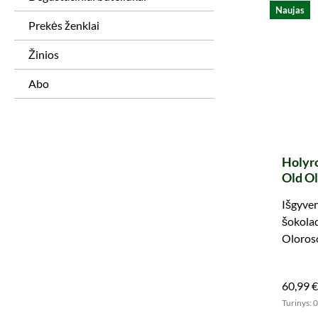
Naujas
Prekės ženklai
Žinios
Abo
Holyro
Old O
(Maste
Išgyven
šokola
Oloroso
Holyroo
60,99 €
Turinys: 0