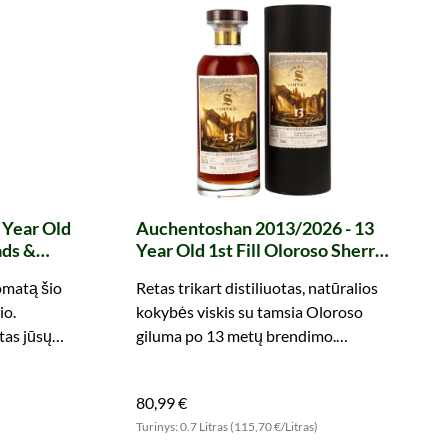
 Year Old
Auchentoshan 2013/2026 - 13
ads &
Year Old 1st Fill Oloroso Sherry
The Un-
Butts Finish The Monuments of
omatą šio
Retas trikart distiliuotas, natūralios
n
Scotland (Signatory)
io.
kokybės viskis su tamsia Oloroso
tas jūsų
giluma po 13 metų brendimo.
Nepraleiskite proga!
80,99 €
Turinys: 0.7 Litras (115,70 €/Litras)