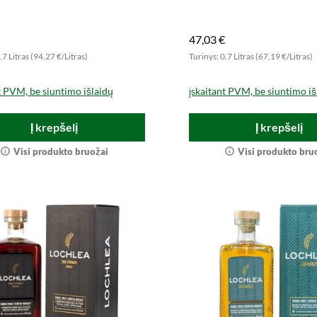
kite šį ypatingą gėrimą
Atraskite dabar!
47,03 €
.7 Litras (94,27 €/Litras)
Turinys: 0.7 Litras (67,19 €/Litras)
t PVM, be siuntimo išlaidų
įskaitant PVM, be siuntimo iš
Į krepšelį
Į krepšelį
Visi produkto bruožai
Visi produkto bru