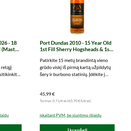
26 - 18
Port Dundas 2010 - 15 Year Old
l (Master
1st Fill Sherry Hogsheads & 1st
Fill Bourbon Barrels The Un-
Patirkite 15 metų brandintą vieno
Chillfiltered Collection
retąjį
grūdo viskį iš pirmą kartą užpildytų
(Signatory)
itikinkite,
šery ir burbono statinių. Įdėkite į
255
prekių krepšelį.
45,99 €
)
Turinys: 0.7 Litras (65,70 €/Litras)
laidų
įskaitant PVM, be siuntimo išlaidų
Į krepšelį