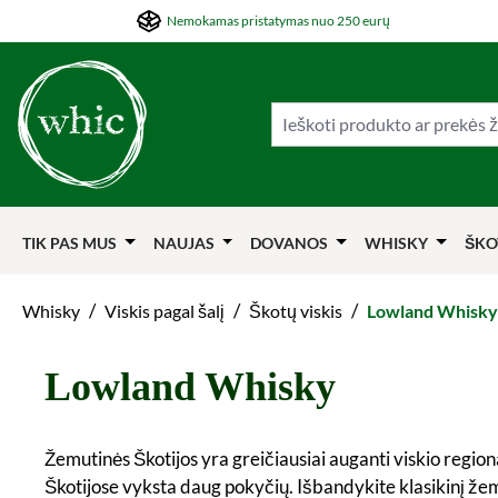
Nemokamas pristatymas nuo 250 eurų
ti į pagrindinį turinį
Šokti į paiešką
Šokti į pagrindinę navigaciją
TIK PAS MUS
NAUJAS
DOVANOS
WHISKY
ŠKO
/
/
/
Whisky
Viskis pagal šalį
Škotų viskis
Lowland Whisky
Lowland Whisky
Žemutinės Škotijos yra greičiausiai auganti viskio regio
Škotijose vyksta daug pokyčių. Išbandykite klasikinį žemu