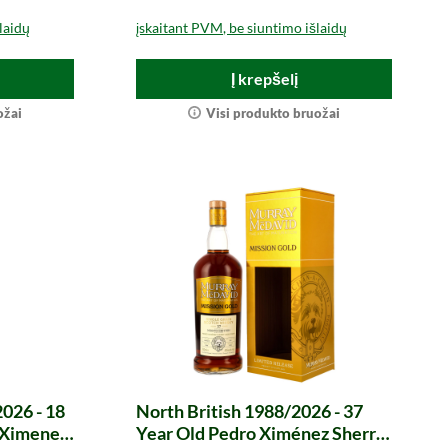
laidų
įskaitant PVM, be siuntimo išlaidų
Į krepšelį
ožai
Visi produkto bruožai
026 - 18
North British 1988/2026 - 37
o Ximenez
Year Old Pedro Ximénez Sherry