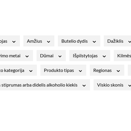
ojas
Amžius
Butelio dydis
Dažiklis
avimo metai
Dūmai
Išpilstytojas
Kilmės
o kategorija
Produkto tipas
Regionas
 stiprumas arba didelis alkoholio kiekis
Viskio skonis