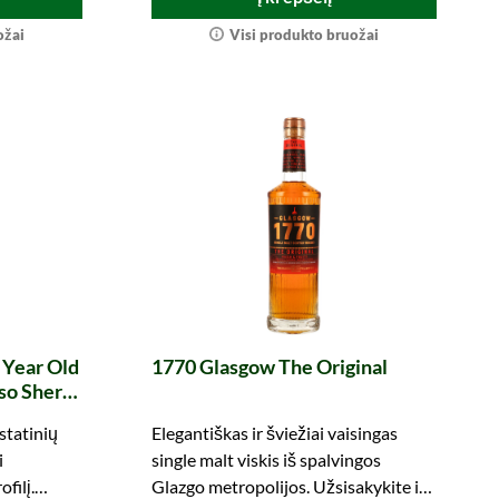
ožai
Visi produkto bruožai
 Year Old
1770 Glasgow The Original
oso Sherry
ls 100
statinių
Elegantiškas ir šviežiai vaisingas
ion #2
i
single malt viskis iš spalvingos
filį.
Glazgo metropolijos. Užsisakykite ir