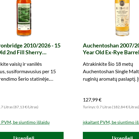
onbridge 2010/2026 - 15
Auchentoshan 2007/20
ld 2nd Fill Sherry
Year Old Ex-Rye Barre
ead #354883/2010 Cask
of Malt)
kite vaisių ir vanilės
Atrakinkite šio 18 metų
s (Brave New Spirits)
s, susiformavusius per 15
Auchentoshan Single Malt 
endimo šerio statinėje.
ruginių aromatų paslaptį. Įs
ite šį unikalų vieno statinuko
kad įsipirkate vieną iš tik 
iesiog dabar!
butelių!
127,99 €
.7 Litras (87,13 €/Litras)
Turinys: 0.7 Litras (182,84 €/Litras
t PVM, be siuntimo išlaidų
įskaitant PVM, be siuntimo iš
Į krepšelį
Į krepšelį