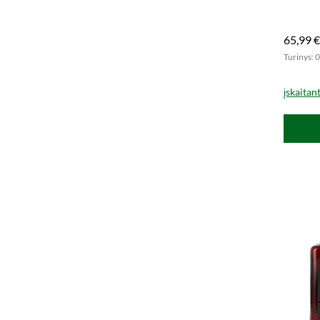
Atrakin
dabar!
65,99 €
Turinys: 0
įskaitan