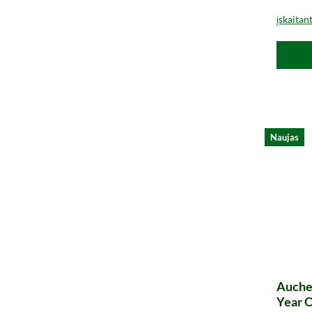
įskaitan
Naujas
Auche
Year O