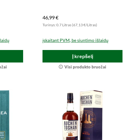
mėgaukites!
46,99 €
Turinys: 0.7 Litras (67,13 €/Litras)
laidų
įskaitant PVM, be siuntimo išlaidų
Į krepšelį
ožai
Visi produkto bruožai