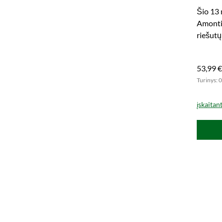
Hogsh
Šio 13 
Chillf
Amontil
(Signa
riešutų
egzempl
53,99 €
Turinys: 0
įskaitan