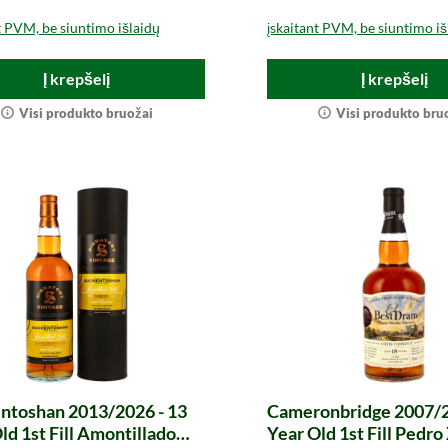
t PVM, be siuntimo išlaidų
įskaitant PVM, be siuntimo iš
Į krepšelį
Į krepšelį
Visi produkto bruožai
Visi produkto bru
ntoshan 2013/2026 - 13
Cameronbridge 2007/2
ld 1st Fill Amontillado
Year Old 1st Fill Pedr