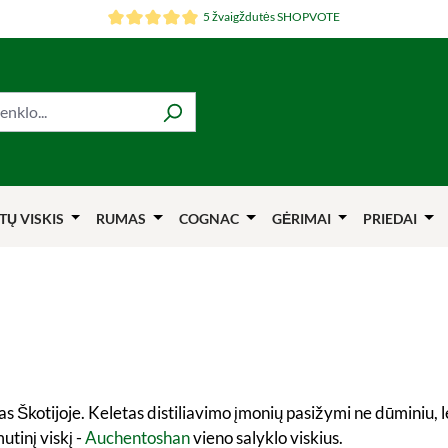
5 žvaigždutės SHOPVOTE
TŲ VISKIS
RUMAS
COGNAC
GĖRIMAI
PRIEDAI
nas Škotijoje. Keletas distiliavimo įmonių pasižymi ne dūminiu,
tinį viskį -
Auchentoshan
vieno salyklo viskius.