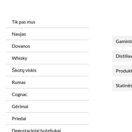
Tik pas mus
Naujas
Gamint
Dovanos
Distili
Whisky
Škotų viskis
Produkt
Rumas
Statinės
Cognac
Gėrimai
Priedai
Degustaciniai buteliukai