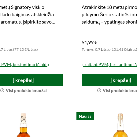
eads Finish The Un-
Sherry Hogshead #464
metų Signatory viskio
Atrakinkite 18 metų pirmo
iltered Collection
Dram)
lado baigimas atskleidžia
pildymo Šerio statinės in
tory)
 aromatus. Įsipirkite savo
saldumą – ypatingas skon
iorių dabar.
patyrimas statinės stipryb
91,99 €
.7 Litras (77,13 €/Litras)
Turinys: 0.7 Litras (131,41 €/Litras
t PVM, be siuntimo išlaidų
įskaitant PVM, be siuntimo iš
Į krepšelį
Į krepšelį
Visi produkto bruožai
Visi produkto bru
Naujas