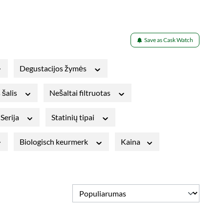
Save as Cask Watch
Degustacijos žymės
 šalis
Nešaltai filtruotas
Serija
Statinių tipai
Biologisch keurmerk
Kaina