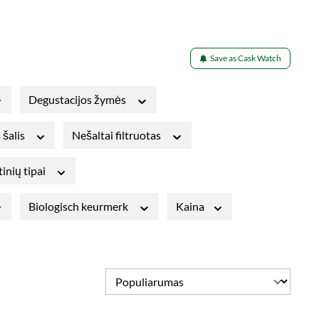
Save as Cask Watch
Degustacijos žymės
 šalis
Nešaltai filtruotas
tinių tipai
Biologisch keurmerk
Kaina