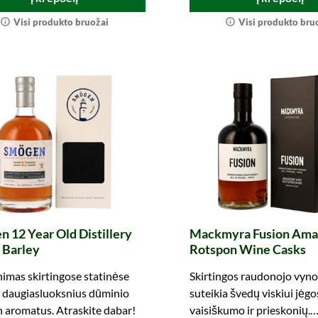
Visi produkto bruožai
Visi produkto bru
 12 Year Old Distillery
Mackmyra Fusion Ama
 Barley
Rotspon Wine Casks
imas skirtingose statinėse
Skirtingos raudonojo vyno
 daugiasluoksnius dūminio
suteikia švedų viskiui jėgo
 aromatus. Atraskite dabar!
vaisiškumo ir prieskonių.