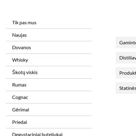
Tik pas mus
Naujas
Gamint
Dovanos
Distili
Whisky
Škotų viskis
Produkt
Rumas
Statinės
Cognac
Gėrimai
Priedai
Degustaciniai buteliukai