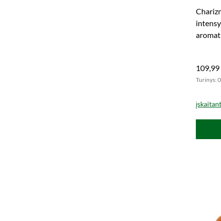
Chariz
intens
aromatu
stiprum
109,99
Turinys: 0
įskaitan