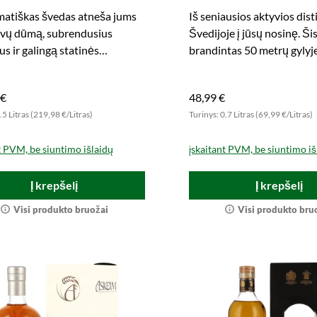
matiškas švedas atneša jums
Iš seniausios aktyvios disti
yvų dūmą, subrendusius
Švedijoje į jūsų nosinę. Šis
s ir galingą statinės
brandintas 50 metrų gylyje
ą į stiklinę. Atraskite dabar.
pasinaudokite.
 €
48,99 €
.5 Litras (219,98 €/Litras)
Turinys: 0.7 Litras (69,99 €/Litras)
t PVM, be siuntimo išlaidų
įskaitant PVM, be siuntimo iš
Į krepšelį
Į krepšelį
Visi produkto bruožai
Visi produkto bru