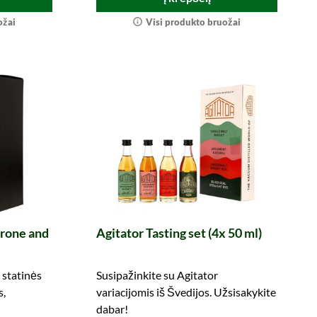
ožai
Visi produkto bruožai
rone and
Agitator Tasting set (4x 50 ml)
 statinės
Susipažinkite su Agitator
s,
variacijomis iš Švedijos. Užsisakykite
dabar!