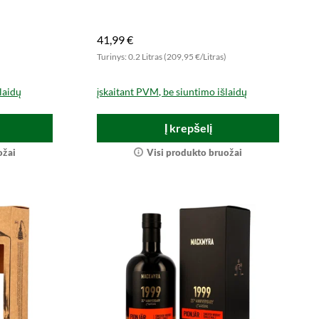
41,99 €
)
Turinys: 0.2 Litras (209,95 €/Litras)
laidų
įskaitant PVM, be siuntimo išlaidų
Į krepšelį
ožai
Visi produkto bruožai