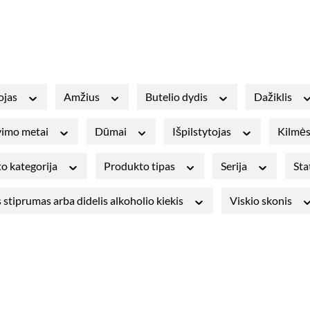
ojas
Amžius
Butelio dydis
Dažiklis
avimo metai
Dūmai
Išpilstytojas
Kilmės
o kategorija
Produkto tipas
Serija
Sta
 stiprumas arba didelis alkoholio kiekis
Viskio skonis