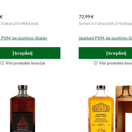
Užsisakykite intensyviam
malonumui.
 €
72,99 €
.5 Litras (215,98 €/Litras)
Turinys: 0.7 Litras (104,27 €/Litras
t PVM, be siuntimo išlaidų
įskaitant PVM, be siuntimo iš
Į krepšelį
Į krepšelį
Visi produkto bruožai
Visi produkto bru