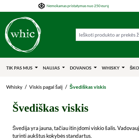
Nemokamas pristatymas nuo 250 eurų
ti į pagrindinį turinį
Šokti į paiešką
Šokti į pagrindinę navigaciją
TIK PAS MUS
NAUJAS
DOVANOS
WHISKY
ŠKO
/
/
Whisky
Viskis pagal šalį
Švediškas viskis
Švediškas viskis
Švedija yra jauna, tačiau itin įdomi viskio šalis. Vadov
turinti aukštus kokybės standartus.