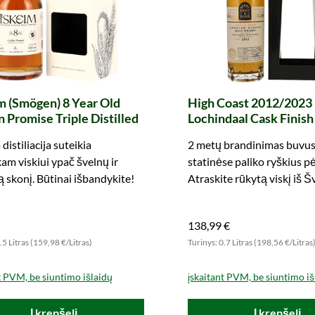
m (Smögen) 8 Year Old
High Coast 2012/2023 
 Promise Triple Distilled
Lochindaal Cask Finish
Single Cask (Berry Bro
distiliacija suteikia
2 metų brandinimas buvus
am viskiui ypač švelnų ir
statinėse paliko ryškius p
 skonį. Būtinai išbandykite!
Atraskite rūkytą viskį iš Š
138,99 €
.5 Litras (159,98 €/Litras)
Turinys: 0.7 Litras (198,56 €/Litras
t PVM, be siuntimo išlaidų
įskaitant PVM, be siuntimo iš
Į krepšelį
Į krepšelį