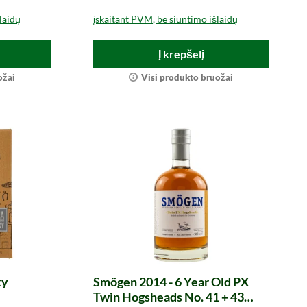
laidų
įskaitant PVM, be siuntimo išlaidų
Į krepšelį
ožai
Visi produkto bruožai
ky
Smögen 2014 - 6 Year Old PX
Twin Hogsheads No. 41 + 43