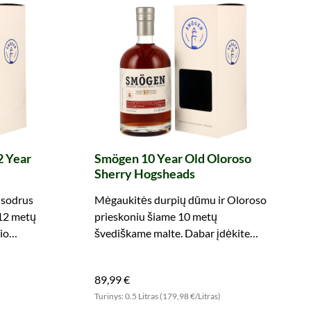
2 Year
Smögen 10 Year Old Oloroso
Sherry Hogsheads
 sodrus
Mėgaukitės durpių dūmu ir Oloroso
12 metų
prieskoniu šiame 10 metų
io
švediškame malte. Dabar įdėkite
butelį į krepšelį.
89,99 €
)
Turinys: 0.5 Litras (179,98 €/Litras)