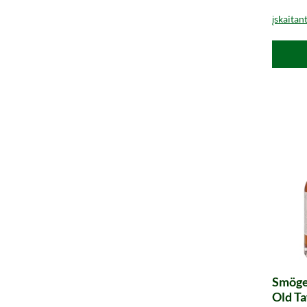
įskaitan
Smöge
Old Ta