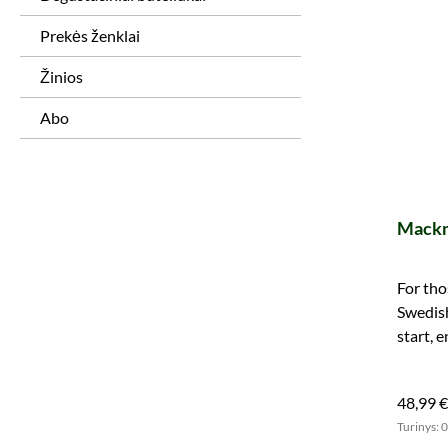
Prekės ženklai
Žinios
Abo
Mack
For tho
Swedish
start, 
and ani
48,99 €
Turinys: 0