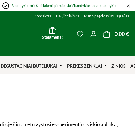
Išbandykite prieš pirkdami: pirmiausia išbandykite, tada sutaupykite
Kontaktas
Naujienlaiškis
Mano pageidavimų sąrašas
0,00 €
Kre
You have 0 wishlist item
Staigmena!
DEGUSTACINIAI BUTELIUKAI
PREKĖS ŽENKLAI
ŽINIOS
A
dijoje šiuo metu vystosi eksperimentinė viskio aplinka,