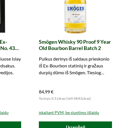
Ex-
Smögen Whisky 90 Proof 9 Year
 No. 4333
Old Bourbon Barrel Batch 2
s. & Rudd)
iuose Islay
Puikus derinys iš saldaus prieskonio
ėdsakus.
iš Ex-Bourbon statinių ir gražaus
vedijos.
durpių dūmo iš Smögen. Tiesiog
užsisakykite ir mėgaukitės!
84,99 €
)
Turinys: 0.5 Litras (169,98 €/Litras)
laidų
įskaitant PVM, be siuntimo išlaidų
Į krepšelį