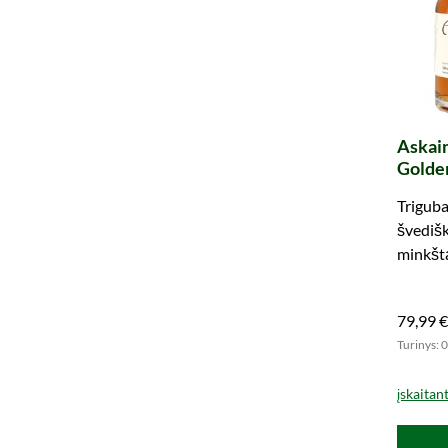
Askai
Golden
Triguba 
švedišk
minkštą
79,99 €
Turinys: 0
įskaitan