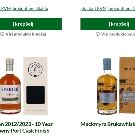
t PVM, be siuntimo išlaidų
įskaitant PVM, be siuntimo iš
Į krepšelį
Į krepšelį
Visi produkto bruožai
Visi produkto bru
n 2012/2023 - 10 Year
Mackmyra Brukswhis
wny Port Cask Finish