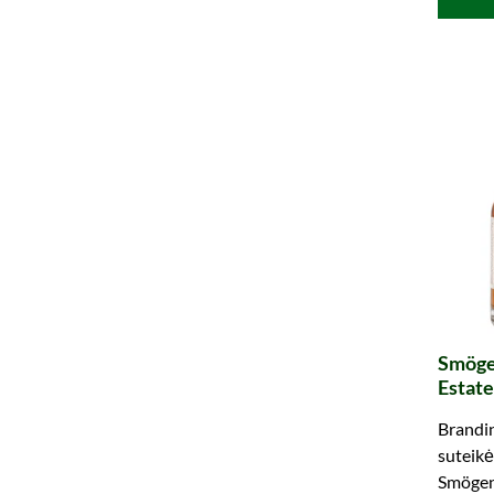
Smögen
Estate
Brandin
suteikė
Smögen