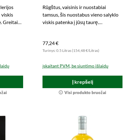
Germany Exclusive
lerijos
Rūgštus, vaisinis ir nuostabiai
 viskis
tamsus, šis nuostabus vieno salyklo
. Greitai
viskis patenka į jūsų taurę.
Užsisakykite dabar nepakartojamą
malonumą!
77,24 €
Turinys: 0.5 Litras (154,48 €/Litras)
laidų
įskaitant PVM, be siuntimo išlaidų
Į krepšelį
ožai
Visi produkto bruožai