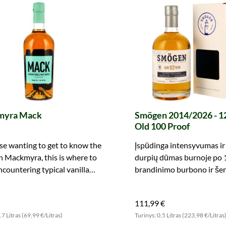
myra Mack
Smögen 2014/2026 - 1
Old 100 Proof
se wanting to get to know the
Įspūdinga intensyvumas ir
 Mackmyra, this is where to
durpių dūmas burnoje po 
encountering typical vanilla
brandinimo burbono ir šer
se aromas.
statinėse. Nepamirškite.
111,99 €
.7 Litras (69,99 €/Litras)
Turinys: 0.5 Litras (223,98 €/Litras