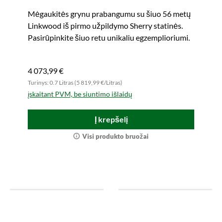
Takers (Gordon & MacPhail)
Mėgaukitės grynu prabangumu su šiuo 56 metų
Linkwood iš pirmo užpildymo Sherry statinės.
Pasirūpinkite šiuo retu unikaliu egzemplioriumi.
4 073,99 €
Turinys: 0.7 Litras (5 819,99 €/Litras)
įskaitant PVM, be siuntimo išlaidų
Į krepšelį
Visi produkto bruožai