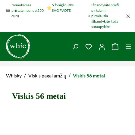
Nemokamas
5 žvaigždutės
Išbandykite prieš
Šokti į pagrindinį turinį
pristatymas nuo 250
SHOPVOTE
pirkdami:
eurų
pirmiausia
išbandykite, tada
sutaupykite
You have 0 wishlist 
Krepšel
/
/
Whisky
Viskis pagal amžių
Viskis 56 metai
Viskis 56 metai