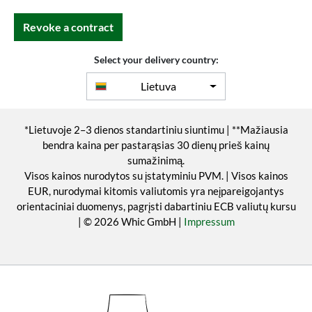
Revoke a contract
Select your delivery country:
Lietuva
*Lietuvoje 2–3 dienos standartiniu siuntimu | **Mažiausia
bendra kaina per pastarąsias 30 dienų prieš kainų
sumažinimą.
Visos kainos nurodytos su įstatyminiu PVM. | Visos kainos
EUR, nurodymai kitomis valiutomis yra neįpareigojantys
orientaciniai duomenys, pagrįsti dabartiniu ECB valiutų kursu
| © 2026 Whic GmbH |
Impressum