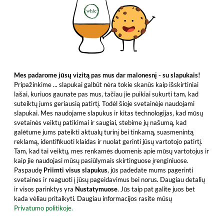
Mes padarome jūsų vizitą pas mus dar malonesnį - su slapukais!
Pripažinkime ... slapukai galbūt nėra tokie skanūs kaip išskirtiniai
lašai, kuriuos gaunate pas mus, tačiau jie puikiai sukurti tam, kad
suteiktų jums geriausią patirtį. Todėl šioje svetainėje naudojami
slapukai. Mes naudojame slapukus ir kitas technologijas, kad mūsų
svetainės veiktų patikimai ir saugiai, stebime jų našumą, kad
galėtume jums pateikti aktualų turinį bei tinkamą, suasmenintą
reklamą, identifikuoti klaidas ir nuolat gerinti jūsų vartotojo patirtį.
Tam, kad tai veiktų, mes renkamės duomenis apie mūsų vartotojus ir
kaip jie naudojasi mūsų pasiūlymais skirtinguose įrenginiuose.
Paspaudę
Priimti visus slapukus
, jūs padedate mums pagerinti
svetaines ir reaguoti į jūsų pageidavimus bei norus. Daugiau detalių
ir visos parinktys yra
Nustatymuose
. Jūs taip pat galite juos bet
kada vėliau pritaikyti. Daugiau informacijos rasite mūsų
Privatumo politikoje.