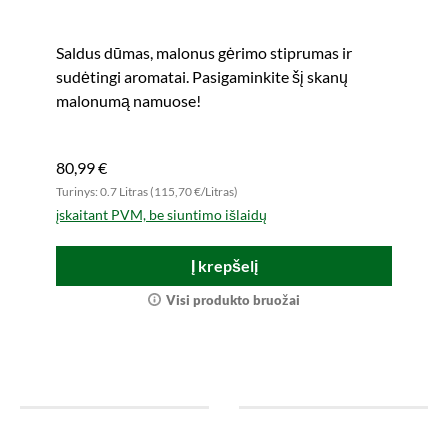
Saldus dūmas, malonus gėrimo stiprumas ir
sudėtingi aromatai. Pasigaminkite šį skanų
malonumą namuose!
80,99 €
Turinys: 0.7 Litras (115,70 €/Litras)
įskaitant PVM, be siuntimo išlaidų
Į krepšelį
Visi produkto bruožai