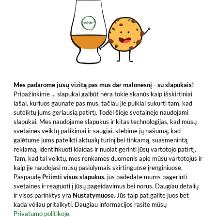
Mes padarome jūsų vizitą pas mus dar malonesnį - su slapukais!
Pripažinkime ... slapukai galbūt nėra tokie skanūs kaip išskirtiniai
lašai, kuriuos gaunate pas mus, tačiau jie puikiai sukurti tam, kad
suteiktų jums geriausią patirtį. Todėl šioje svetainėje naudojami
slapukai. Mes naudojame slapukus ir kitas technologijas, kad mūsų
svetainės veiktų patikimai ir saugiai, stebime jų našumą, kad
galėtume jums pateikti aktualų turinį bei tinkamą, suasmenintą
reklamą, identifikuoti klaidas ir nuolat gerinti jūsų vartotojo patirtį.
Tam, kad tai veiktų, mes renkamės duomenis apie mūsų vartotojus ir
kaip jie naudojasi mūsų pasiūlymais skirtinguose įrenginiuose.
Paspaudę
Priimti visus slapukus
, jūs padedate mums pagerinti
svetaines ir reaguoti į jūsų pageidavimus bei norus. Daugiau detalių
ir visos parinktys yra
Nustatymuose
. Jūs taip pat galite juos bet
kada vėliau pritaikyti. Daugiau informacijos rasite mūsų
Privatumo politikoje.