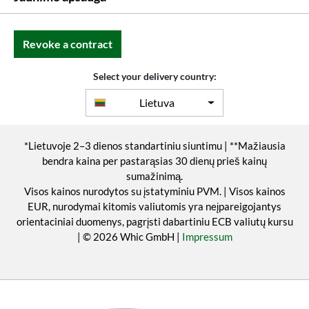
Revoke a contract
Select your delivery country:
Lietuva
*Lietuvoje 2–3 dienos standartiniu siuntimu | **Mažiausia
bendra kaina per pastarąsias 30 dienų prieš kainų
sumažinimą.
Visos kainos nurodytos su įstatyminiu PVM. | Visos kainos
EUR, nurodymai kitomis valiutomis yra neįpareigojantys
orientaciniai duomenys, pagrįsti dabartiniu ECB valiutų kursu
| © 2026 Whic GmbH |
Impressum