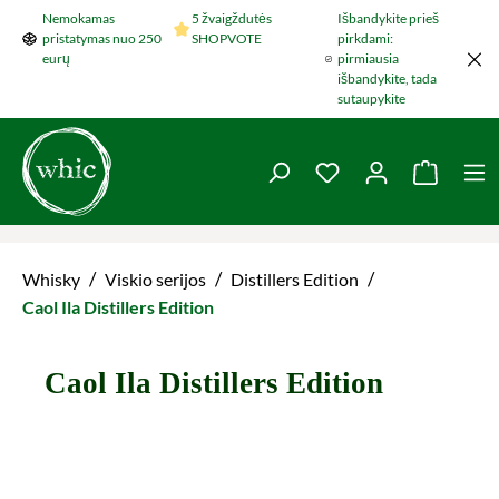
Nemokamas
5 žvaigždutės
Išbandykite prieš
Šokti į pagrindinį turinį
pristatymas nuo 250
SHOPVOTE
pirkdami:
eurų
pirmiausia
išbandykite, tada
sutaupykite
You have 0 wishlist 
Krepšel
/
/
/
Whisky
Viskio serijos
Distillers Edition
Caol Ila Distillers Edition
Caol Ila Distillers Edition