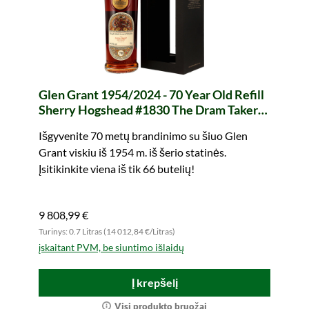
Glen Grant 1954/2024 - 70 Year Old Refill
Sherry Hogshead #1830 The Dram Takers
(Gordon & MacPhail)
Išgyvenite 70 metų brandinimo su šiuo Glen
Grant viskiu iš 1954 m. iš šerio statinės.
Įsitikinkite viena iš tik 66 butelių!
9 808,99 €
Turinys: 0.7 Litras (14 012,84 €/Litras)
įskaitant PVM, be siuntimo išlaidų
Į krepšelį
Visi produkto bruožai