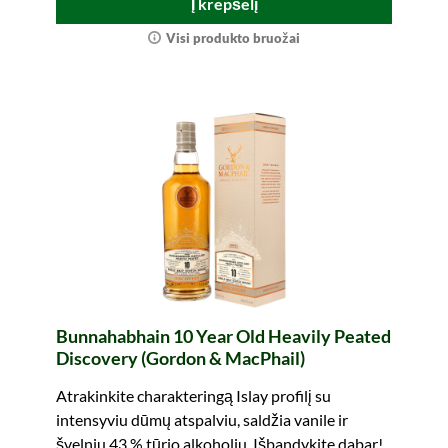
Į krepšelį
Visi produkto bruožai
Bunnahabhain 10 Year Old Heavily Peated
Discovery (Gordon & MacPhail)
Atrakinkite charakteringą Islay profilį su
intensyviu dūmų atspalviu, saldžia vanile ir
švelniu 43 % tūrio alkoholiu. Išbandykite dabar!