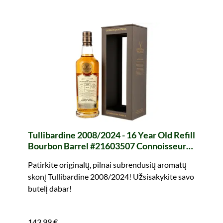
Tullibardine 2008/2024 - 16 Year Old Refill
Bourbon Barrel #21603507 Connoisseurs
Choice (Gordon & MacPhail)
Patirkite originalų, pilnai subrendusių aromatų
skonį Tullibardine 2008/2024! Užsisakykite savo
butelį dabar!
143,99 €