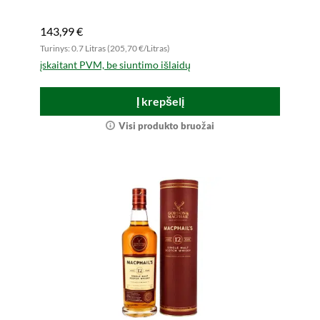
143,99 €
Turinys: 0.7 Litras (205,70 €/Litras)
įskaitant PVM, be siuntimo išlaidų
Į krepšelį
Visi produkto bruožai