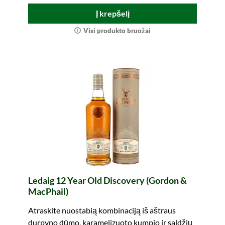
Į krepšelį
Visi produkto bruožai
Ledaig 12 Year Old Discovery (Gordon &
MacPhail)
Atraskite nuostabią kombinaciją iš aštraus
durpyno dūmo, karamelizuoto kumpio ir saldžių