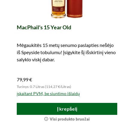
MacPhail's 15 Year Old
Mėgaukitės 15 metų senumo paslapties nešėjo
iš Speyside tobulumu! Įsigykite šį išskirtinį vieno
salyklo viskį dabar.
79,99 €
Turinys: 0.7 Litras (114,27 €/Litras)
įskaitant PVM, be siuntimo išlaidų
Į krepšelį
Visi produkto bruožai