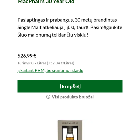
MacPhail's 30 Year Old
Paslaptingas ir prabangus, 30 metų brandintas
Single Malt atkeliauja į jūsų taurę. Pasimėgaukite
šiuo malonumą teikiančiu viskiu!
526,99 €
Turinys: 0.7 Litras (752,84 €/Litras)
įskaitant PVM, be siuntimo išlaidų
Į krepšelį
Visi produkto bruožai