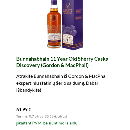
Bunnahabhain 11 Year Old Sherry Casks
Discovery (Gordon & MacPhail)
Atrakite Bunnahabhain iš Gordon & MacPhail
ekspertinių statinių šerio saldumą. Dabar
išbandykite!
61,99 €
Turinys: 0.7 Litras (88,56 €/Litras)
įskaitant PVM, be siuntimo išlaidų