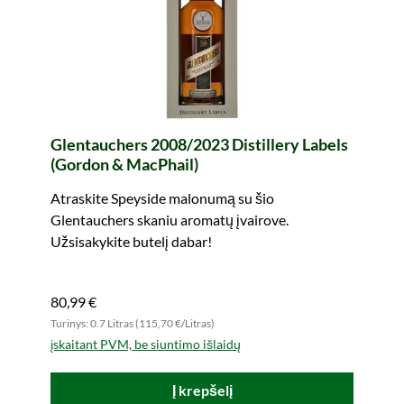
Glentauchers 2008/2023 Distillery Labels
(Gordon & MacPhail)
Atraskite Speyside malonumą su šio
Glentauchers skaniu aromatų įvairove.
Užsisakykite butelį dabar!
80,99 €
Turinys: 0.7 Litras (115,70 €/Litras)
įskaitant PVM, be siuntimo išlaidų
Į krepšelį