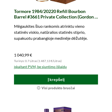
Tormore 1984/20220 Refill Bourbon
Barrel #3661 Private Collection (Gordon &
MacPhail)
Mėgaukites šiuo rankomis atrinktu vieno
statinės viskio, natūralios statinės stiprio,
supakuotu prabangioje medinėje dėžutėje.
1 040,99 €
Turinys: 0.7 Litras (1 487,13 €/Litras)
įskaitant PVM, be siuntimo išlaidų
Į krepšelį
Visi produkto bruožai