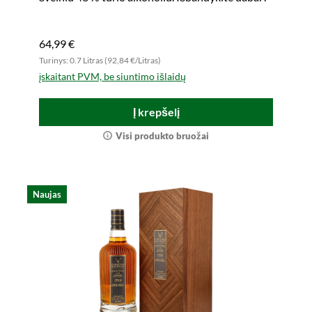
64,99 €
Turinys: 0.7 Litras (92,84 €/Litras)
įskaitant PVM, be siuntimo išlaidų
Į krepšelį
Visi produkto bruožai
Naujas