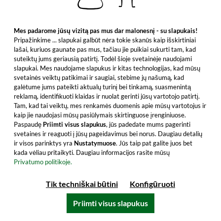
Mes padarome jūsų vizitą pas mus dar malonesnį - su slapukais!
154,99 €
Pripažinkime ... slapukai galbūt nėra tokie skanūs kaip išskirtiniai
Turinys: 0.7 Litras (221,41 €/Litras)
lašai, kuriuos gaunate pas mus, tačiau jie puikiai sukurti tam, kad
įskaitant PVM, be siuntimo išlaidų
suteiktų jums geriausią patirtį. Todėl šioje svetainėje naudojami
slapukai. Mes naudojame slapukus ir kitas technologijas, kad mūsų
svetainės veiktų patikimai ir saugiai, stebime jų našumą, kad
Į krepšelį
galėtume jums pateikti aktualų turinį bei tinkamą, suasmenintą
reklamą, identifikuoti klaidas ir nuolat gerinti jūsų vartotojo patirtį.
Visi produkto bruožai
Tam, kad tai veiktų, mes renkamės duomenis apie mūsų vartotojus ir
kaip jie naudojasi mūsų pasiūlymais skirtinguose įrenginiuose.
Paspaudę
Priimti visus slapukus
, jūs padedate mums pagerinti
svetaines ir reaguoti į jūsų pageidavimus bei norus. Daugiau detalių
ir visos parinktys yra
Nustatymuose
. Jūs taip pat galite juos bet
kada vėliau pritaikyti. Daugiau informacijos rasite mūsų
Privatumo politikoje.
Tik techniškai būtini
Konfigūruoti
Priimti visus slapukus