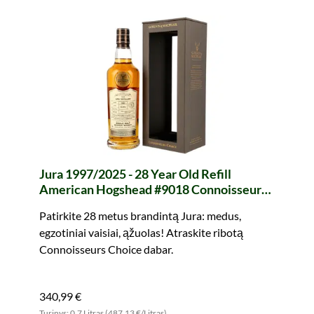
Jura 1997/2025 - 28 Year Old Refill
American Hogshead #9018 Connoisseurs
Choice (Gordon & MacPhail)
Patirkite 28 metus brandintą Jura: medus,
egzotiniai vaisiai, ąžuolas! Atraskite ribotą
Connoisseurs Choice dabar.
340,99 €
Turinys: 0.7 Litras (487,13 €/Litras)