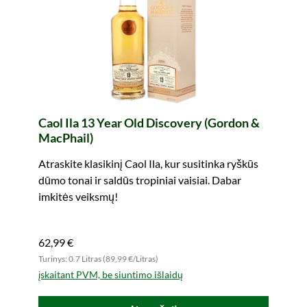
Caol Ila 13 Year Old Discovery (Gordon &
MacPhail)
Atraskite klasikinį Caol Ila, kur susitinka ryškūs
dūmo tonai ir saldūs tropiniai vaisiai. Dabar
imkitės veiksmų!
62,99 €
Turinys: 0.7 Litras (89,99 €/Litras)
įskaitant PVM, be siuntimo išlaidų