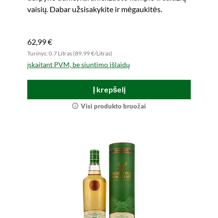
vaisių. Dabar užsisakykite ir mėgaukitės.
62,99 €
Turinys: 0.7 Litras (89,99 €/Litras)
įskaitant PVM, be siuntimo išlaidų
Į krepšelį
Visi produkto bruožai