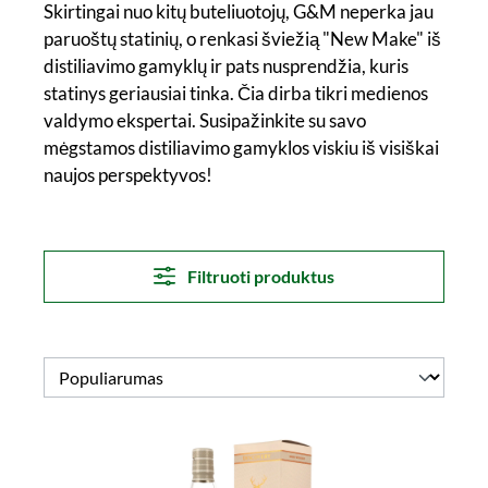
Skirtingai nuo kitų buteliuotojų, G&M neperka jau
paruoštų statinių, o renkasi šviežią "New Make" iš
distiliavimo gamyklų ir pats nusprendžia, kuris
statinys geriausiai tinka. Čia dirba tikri medienos
valdymo ekspertai. Susipažinkite su savo
mėgstamos distiliavimo gamyklos viskiu iš visiškai
naujos perspektyvos!
Filtruoti produktus