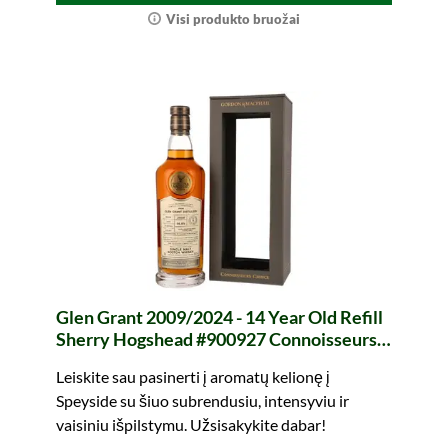
Visi produkto bruožai
Glen Grant 2009/2024 - 14 Year Old Refill
Sherry Hogshead #900927 Connoisseurs
Choice (Gordon & MacPhail)
Leiskite sau pasinerti į aromatų kelionę į
Speyside su šiuo subrendusiu, intensyviu ir
vaisiniu išpilstymu. Užsisakykite dabar!