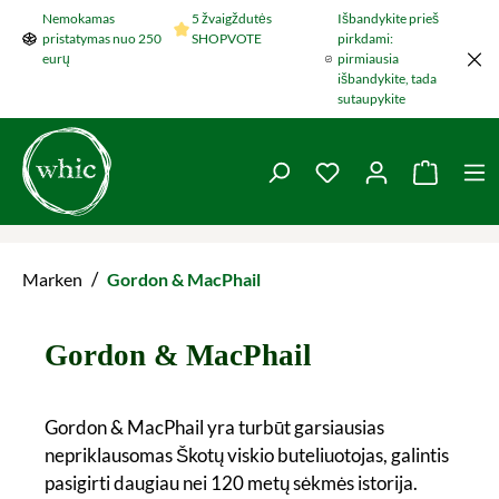
Nemokamas
5 žvaigždutės
Išbandykite prieš
Šokti į pagrindinį turinį
pristatymas nuo 250
SHOPVOTE
pirkdami:
eurų
pirmiausia
išbandykite, tada
sutaupykite
You have 0 wishlist 
Krepšel
/
Marken
Gordon & MacPhail
Gordon & MacPhail
Gordon & MacPhail yra turbūt garsiausias
nepriklausomas Škotų viskio buteliuotojas, galintis
pasigirti daugiau nei 120 metų sėkmės istorija.