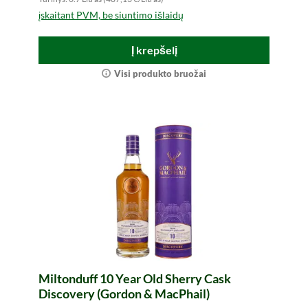
įskaitant PVM, be siuntimo išlaidų
Į krepšelį
Visi produkto bruožai
Miltonduff 10 Year Old Sherry Cask
Discovery (Gordon & MacPhail)