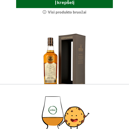
Į krepšelį
Visi produkto bruožai
Caol Ila 2010/2025 - 15 Year Old Refill
American Hogshead #313534
Connoisseurs Choice (Gordon & MacPhail)
Atraskite šį riboto leidimo Cask Strength viskį su
intensyviais obuolių ir dūmų aromatais.
Pasirūpinkite tobulumo gabalėliu!