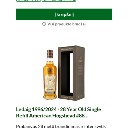
Į krepšelį
Visi produkto bruožai
Ledaig 1996/2024 - 28 Year Old Single
Refill American Hogshead #88
Connoisseurs Choice (Gordon & MacPhail)
Prabangus 28 metų brandinimas ir intensyvūs