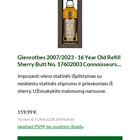
Glenrothes 2007/2023 - 16 Year Old Refill
Sherry Butt No. 17602003 Connoisseurs
Choice (Gordon & MacPhail)
Impozanti vieno statinės išpilstymas su
neskiestu statinės stiprumu ir prieskoniais iš
sherry. Užsisakykite malonumą namuose.
159,99 €
Turinys: 0.7 Litras (228,56 €/Litras)
įskaitant PVM, be siuntimo išlaidų