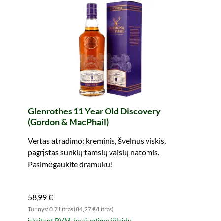
Glenrothes 11 Year Old Discovery
(Gordon & MacPhail)
Vertas atradimo: kreminis, švelnus viskis,
pagrįstas sunkių tamsių vaisių natomis.
Pasimėgaukite dramuku!
58,99 €
Turinys: 0.7 Litras (84,27 €/Litras)
įskaitant PVM, be siuntimo išlaidų