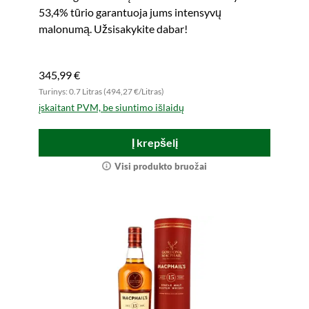
53,4% tūrio garantuoja jums intensyvų
malonumą. Užsisakykite dabar!
345,99 €
Turinys: 0.7 Litras (494,27 €/Litras)
įskaitant PVM, be siuntimo išlaidų
Į krepšelį
Visi produkto bruožai