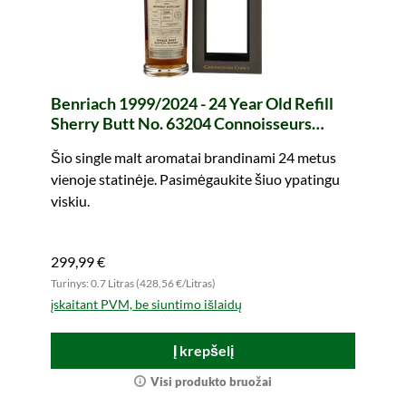
Benriach 1999/2024 - 24 Year Old Refill
Sherry Butt No. 63204 Connoisseurs
Choice (Gordon & MacPhail)
Šio single malt aromatai brandinami 24 metus
vienoje statinėje. Pasimėgaukite šiuo ypatingu
viskiu.
299,99 €
Turinys: 0.7 Litras (428,56 €/Litras)
įskaitant PVM, be siuntimo išlaidų
Į krepšelį
Visi produkto bruožai