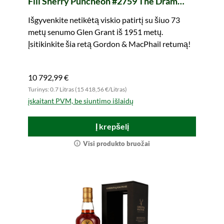
Fill Sherry Puncheon #2759 The Dram
Takers (Gordon & MacPhail)
Išgyvenkite netikėtą viskio patirtį su šiuo 73
metų senumo Glen Grant iš 1951 metų.
Įsitikinkite šia retą Gordon & MacPhail retumą!
10 792,99 €
Turinys: 0.7 Litras (15 418,56 €/Litras)
įskaitant PVM, be siuntimo išlaidų
Į krepšelį
Visi produkto bruožai