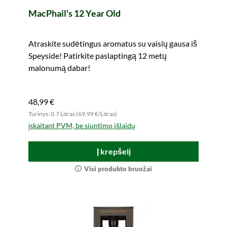
MacPhail's 12 Year Old
Atraskite sudėtingus aromatus su vaisių gausa iš
Speyside! Patirkite paslaptingą 12 metų
malonumą dabar!
48,99 €
Turinys: 0.7 Litras (69,99 €/Litras)
įskaitant PVM, be siuntimo išlaidų
Į krepšelį
Visi produkto bruožai