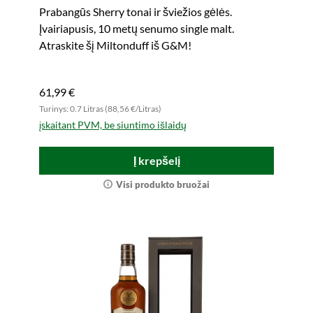
Prabangūs Sherry tonai ir šviežios gėlės.
Įvairiapusis, 10 metų senumo single malt.
Atraskite šį Miltonduff iš G&M!
61,99 €
Turinys: 0.7 Litras (88,56 €/Litras)
įskaitant PVM, be siuntimo išlaidų
Į krepšelį
Visi produkto bruožai