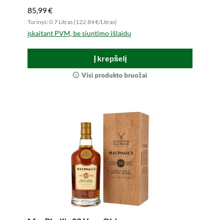
85,99 €
Turinys: 0.7 Litras (122,84 €/Litras)
įskaitant PVM, be siuntimo išlaidų
Į krepšelį
Visi produkto bruožai