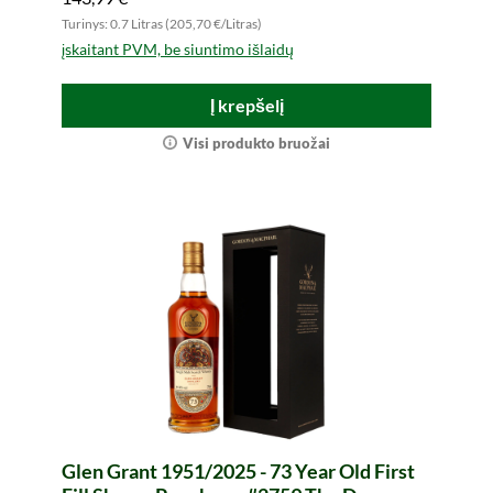
Turinys: 0.7 Litras (205,70 €/Litras)
įskaitant PVM, be siuntimo išlaidų
Į krepšelį
Visi produkto bruožai
Glen Grant 1951/2025 - 73 Year Old First