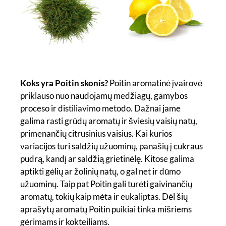
Koks yra Poitin skonis?
Poitin aromatinė įvairovė
priklauso nuo naudojamų medžiagų, gamybos
proceso ir distiliavimo metodo. Dažnai jame
galima rasti grūdų aromatų ir šviesių vaisių natų,
primenančių citrusinius vaisius. Kai kurios
variacijos turi saldžių užuominų, panašių į cukraus
pudrą, kandį ar saldžią grietinėlę. Kitose galima
aptikti gėlių ar žolinių natų, o gal net ir dūmo
užuominų. Taip pat Poitin gali turėti gaivinančių
aromatų, tokių kaip mėta ir eukaliptas. Dėl šių
aprašytų aromatų Poitin puikiai tinka mišriems
gėrimams ir kokteiliams.