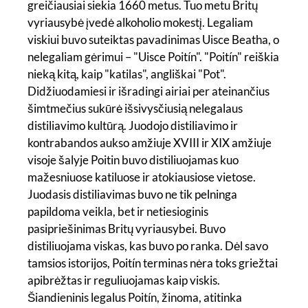
greičiausiai siekia 1660 metus. Tuo metu Britų
vyriausybė įvedė alkoholio mokestį. Legaliam
viskiui buvo suteiktas pavadinimas Uisce Beatha, o
nelegaliam gėrimui – "Uisce Poitín". "Poitín" reiškia
nieką kitą, kaip "katilas", angliškai "Pot".
Didžiuodamiesi ir išradingi airiai per ateinančius
šimtmečius sukūrė išsivysčiusią nelegalaus
distiliavimo kultūrą. Juodojo distiliavimo ir
kontrabandos aukso amžiuje XVIII ir XIX amžiuje
visoje šalyje Poitin buvo distiliuojamas kuo
mažesniuose katiluose ir atokiausiose vietose.
Juodasis distiliavimas buvo ne tik pelninga
papildoma veikla, bet ir netiesioginis
pasipriešinimas Britų vyriausybei. Buvo
distiliuojama viskas, kas buvo po ranka. Dėl savo
tamsios istorijos, Poitín terminas nėra toks griežtai
apibrėžtas ir reguliuojamas kaip viskis.
Šiandieninis legalus Poitín, žinoma, atitinka