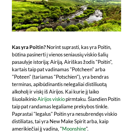
Kas yra Poitin?
Norint suprasti, kas yra Poitin,
būtina pasinerti į vienos seniausių viskio šalių
pasaulyje istoriją: Airiją. Airiškas žodis "Poitín",
kartais taip pat vadinamas "Potcheen" arba
"Poteen" (tariamas "Potschien"), yra bendras
terminas, apibūdinantis nelegaliai distiliuotą
alkoholį ir viskį iš Airijos. Kai kurie jį laiko
šiuolaikinio
Airijos viskio
pirmtaku. Šiandien Poitin
taip pat randamas legaliame prekybos tinkle.
Paprastai "legalus" Poitin yra nesubrendęs viskio
distiliatas, tai yra New Make Spirit arba, kaip
amerikiečiai jį vadina, "
Moonshine
".