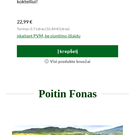
kokteiliui!
22,99 €
Turinys: 0.7 Litras (32,84 €/Litras)
įskaitant PVM, be siuntimo išlaidų
Į krepšelį
Visi produkto bruožai
Poitin Fonas