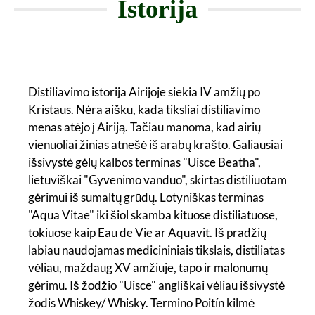
Istorija
Distiliavimo istorija Airijoje siekia IV amžių po
Kristaus. Nėra aišku, kada tiksliai distiliavimo
menas atėjo į Airiją. Tačiau manoma, kad airių
vienuoliai žinias atnešė iš arabų krašto. Galiausiai
išsivystė gėlų kalbos terminas "Uisce Beatha",
lietuviškai "Gyvenimo vanduo", skirtas distiliuotam
gėrimui iš sumaltų grūdų. Lotyniškas terminas
"Aqua Vitae" iki šiol skamba kituose distiliatuose,
tokiuose kaip Eau de Vie ar Aquavit. Iš pradžių
labiau naudojamas medicininiais tikslais, distiliatas
vėliau, maždaug XV amžiuje, tapo ir malonumų
gėrimu. Iš žodžio "Uisce" angliškai vėliau išsivystė
žodis Whiskey/ Whisky. Termino Poitín kilmė