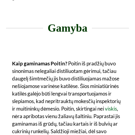
Gamyba
Kaip gaminamas Poitin?
Poitin iš pradžių buvo
sinonimas nelegaliai distiliuotam gėrimui, tačiau
daugelį šimtmečių jis buvo distiliuojamas mažose
nešiojamose varinėse katilėse. Šios miniatiūrinės
katilės galėjo būti lengvai transportuojamos ir
slepiamos, kad nepritrauktų mokesčių inspektorių
ir muitininkų dėmesio. Poitin, skirtingai nei
viskis
,
nėra apribotas vienu žaliavų šaltiniu. Paprastai jis
gaminamas iš grūdų, tačiau kartais ir iš bulvių ar
cukrinių runkelių. Saldžioji miežiai, dėl savo