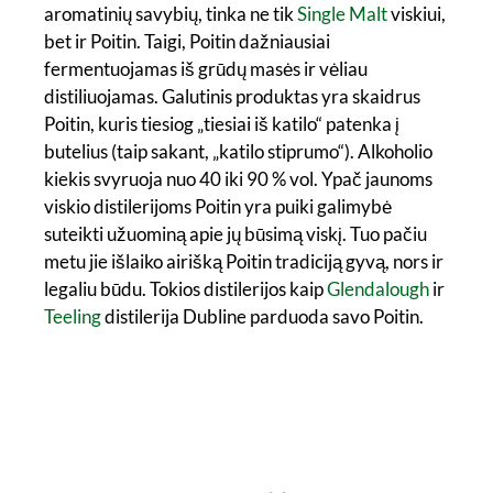
aromatinių savybių, tinka ne tik
Single Malt
viskiui,
bet ir Poitin. Taigi, Poitin dažniausiai
fermentuojamas iš grūdų masės ir vėliau
distiliuojamas. Galutinis produktas yra skaidrus
Poitin, kuris tiesiog „tiesiai iš katilo“ patenka į
butelius (taip sakant, „katilo stiprumo“). Alkoholio
kiekis svyruoja nuo 40 iki 90 % vol. Ypač jaunoms
viskio distilerijoms Poitin yra puiki galimybė
suteikti užuominą apie jų būsimą viskį. Tuo pačiu
metu jie išlaiko airišką Poitin tradiciją gyvą, nors ir
legaliu būdu. Tokios distilerijos kaip
Glendalough
ir
Teeling
distilerija Dubline parduoda savo Poitin.