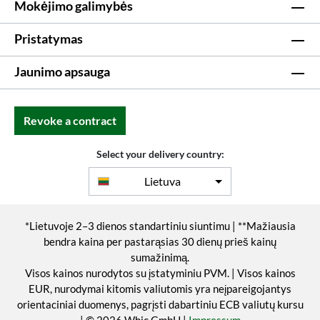
Mokėjimo galimybės
Pristatymas
Jaunimo apsauga
Revoke a contract
Select your delivery country:
Lietuva
*Lietuvoje 2–3 dienos standartiniu siuntimu | **Mažiausia
bendra kaina per pastarąsias 30 dienų prieš kainų
sumažinimą.
Visos kainos nurodytos su įstatyminiu PVM. | Visos kainos
EUR, nurodymai kitomis valiutomis yra neįpareigojantys
orientaciniai duomenys, pagrįsti dabartiniu ECB valiutų kursu