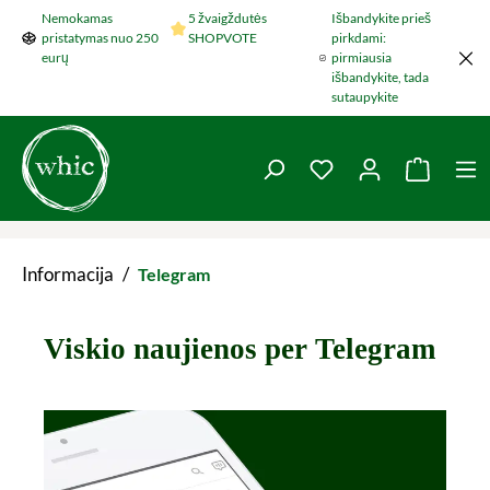
Nemokamas
5 žvaigždutės
Išbandykite prieš
Šokti į pagrindinį turinį
pristatymas nuo 250
SHOPVOTE
pirkdami:
eurų
pirmiausia
išbandykite, tada
sutaupykite
You have 0 wishlist 
Krepšel
Informacija
/
Telegram
Viskio naujienos per Telegram