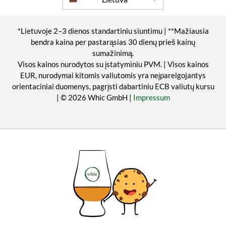
*Lietuvoje 2–3 dienos standartiniu siuntimu | **Mažiausia
bendra kaina per pastarąsias 30 dienų prieš kainų
sumažinimą.
Visos kainos nurodytos su įstatyminiu PVM. | Visos kainos
EUR, nurodymai kitomis valiutomis yra neįpareigojantys
orientaciniai duomenys, pagrįsti dabartiniu ECB valiutų kursu
| © 2026 Whic GmbH |
Impressum