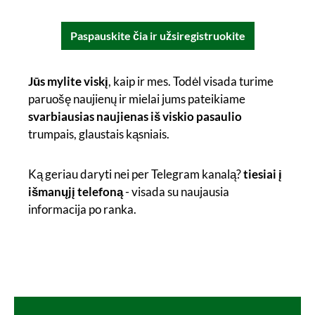
Paspauskite čia ir užsiregistruokite
Jūs mylite viskį
, kaip ir mes. Todėl visada turime
paruošę naujienų ir mielai jums pateikiame
svarbiausias naujienas iš viskio pasaulio
trumpais, glaustais kąsniais.
Ką geriau daryti nei per Telegram kanalą?
tiesiai į
išmanųjį telefoną
- visada su naujausia
informacija po ranka.