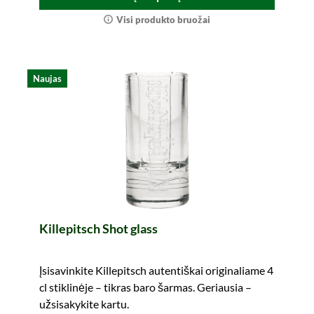
Visi produkto bruožai
Naujas
Killepitsch Shot glass
Įsisavinkite Killepitsch autentiškai originaliame 4
cl stiklinėje – tikras baro šarmas. Geriausia –
užsisakykite kartu.