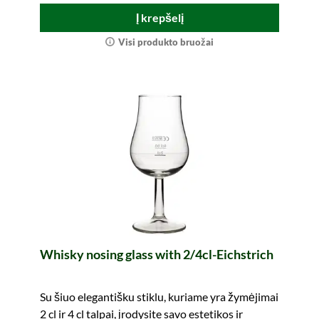
Į krepšelį
Visi produkto bruožai
Whisky nosing glass with 2/4cl-Eichstrich
Su šiuo elegantišku stiklu, kuriame yra žymėjimai
2 cl ir 4 cl talpai, įrodysite savo estetikos ir