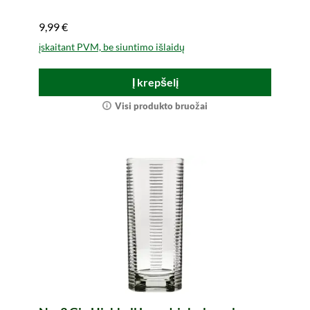
9,99 €
įskaitant PVM, be siuntimo išlaidų
Į krepšelį
Visi produkto bruožai