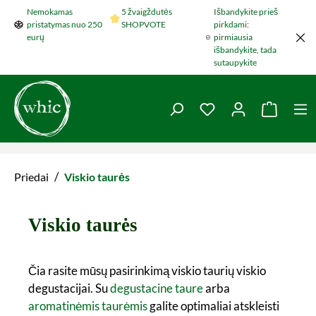
Nemokamas
5 žvaigždutės
Išbandykite prieš
Šokti į pagrindinį turinį
pristatymas nuo 250
SHOPVOTE
pirkdami:
eurų
pirmiausia
išbandykite, tada
sutaupykite
You have 0 wishlist 
Krepšel
/
Priedai
Viskio taurės
Viskio taurės
Čia rasite mūsų pasirinkimą viskio taurių viskio
degustacijai. Su
degustacine taure
arba
aromatinėmis taurėmis
galite optimaliai atskleisti