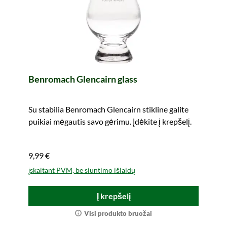
Benromach Glencairn glass
Su stabilia Benromach Glencairn stikline galite
puikiai mėgautis savo gėrimu. Įdėkite į krepšelį.
9,99 €
įskaitant PVM, be siuntimo išlaidų
Į krepšelį
Visi produkto bruožai