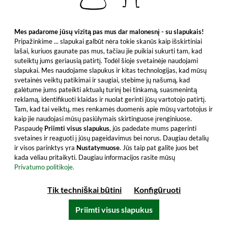
9,99 €
įskaitant PVM, be siuntimo išlaidų
Mes padarome jūsų vizitą pas mus dar malonesnį - su slapukais!
Pripažinkime ... slapukai galbūt nėra tokie skanūs kaip išskirtiniai
Į krepšelį
lašai, kuriuos gaunate pas mus, tačiau jie puikiai sukurti tam, kad
suteiktų jums geriausią patirtį. Todėl šioje svetainėje naudojami
Visi produkto bruožai
slapukai. Mes naudojame slapukus ir kitas technologijas, kad mūsų
svetainės veiktų patikimai ir saugiai, stebime jų našumą, kad
galėtume jums pateikti aktualų turinį bei tinkamą, suasmenintą
reklamą, identifikuoti klaidas ir nuolat gerinti jūsų vartotojo patirtį.
Tam, kad tai veiktų, mes renkamės duomenis apie mūsų vartotojus ir
kaip jie naudojasi mūsų pasiūlymais skirtinguose įrenginiuose.
Paspaudę
Priimti visus slapukus
, jūs padedate mums pagerinti
svetaines ir reaguoti į jūsų pageidavimus bei norus. Daugiau detalių
ir visos parinktys yra
Nustatymuose
. Jūs taip pat galite juos bet
kada vėliau pritaikyti. Daugiau informacijos rasite mūsų
Privatumo politikoje.
Tik techniškai būtini
Konfigūruoti
Priimti visus slapukus
Murray McDavid Tasting glass