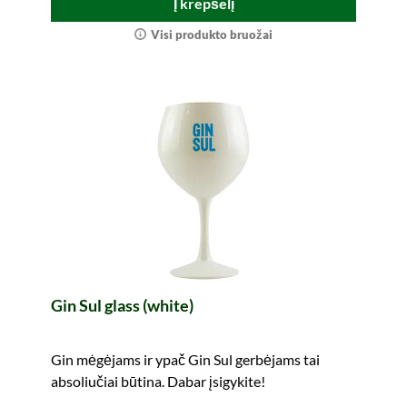
Į krepšelį
Visi produkto bruožai
Gin Sul glass (white)
Gin mėgėjams ir ypač Gin Sul gerbėjams tai
absoliučiai būtina. Dabar įsigykite!