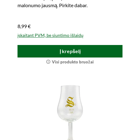
malonumo jausmą. Pirkite dabar.
8,99 €
įskaitant PVM, be siuntimo išlaidų
Į krepšelį
Visi produkto bruožai