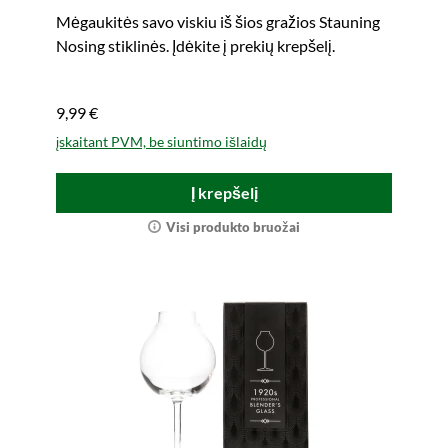
Mėgaukitės savo viskiu iš šios gražios Stauning
Nosing stiklinės. Įdėkite į prekių krepšelį.
9,99 €
įskaitant PVM, be siuntimo išlaidų
Į krepšelį
Visi produkto bruožai