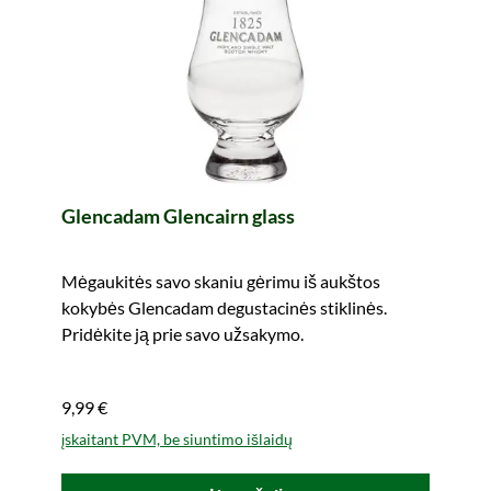
Glencadam Glencairn glass
Mėgaukitės savo skaniu gėrimu iš aukštos
kokybės Glencadam degustacinės stiklinės.
Pridėkite ją prie savo užsakymo.
9,99 €
įskaitant PVM, be siuntimo išlaidų