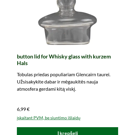
button lid for Whisky glass with kurzem
Hals
Tobulas priedas populiariam Glencairn taurei.
Užsisakykite dabar ir mėgaukitės nauja
atmosfera gerdami kitą viskį.
6,99 €
įskaitant PVM, be siuntimo išlaidų
Į krepšelį