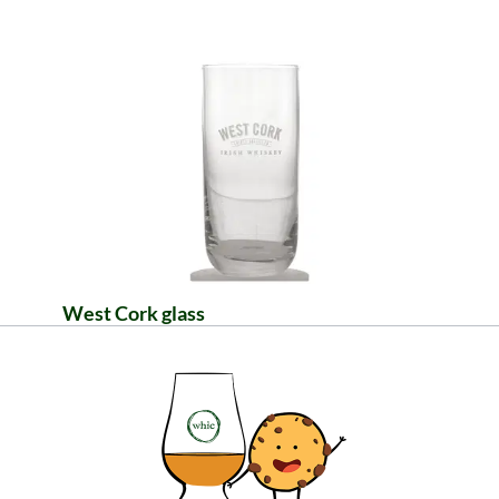
West Cork glass
Mėgaukitės savo gaiviais gėrimais iš gražaus
stiklo su West Cork užrašu. Pridėkite jį prie savo
užsakymo.