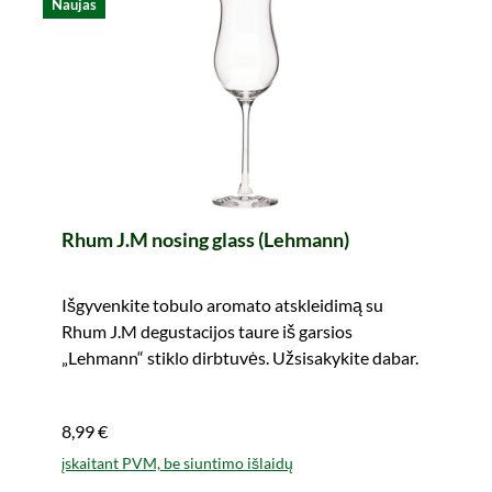
Naujas
Rhum J.M nosing glass (Lehmann)
Išgyvenkite tobulo aromato atskleidimą su
Rhum J.M degustacijos taure iš garsios
„Lehmann“ stiklo dirbtuvės. Užsisakykite dabar.
8,99 €
įskaitant PVM, be siuntimo išlaidų