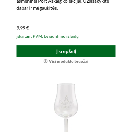
asmeninei Port Askaig kolekcijai. Užsisakykite
dabar ir mėgaukitės.
9,99 €
įskaitant PVM, be siuntimo išlaidų
Į krepšelį
Visi produkto bruožai