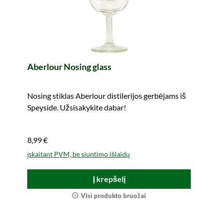
Aberlour Nosing glass
Nosing stiklas Aberlour distilerijos gerbėjams iš
Speyside. Užsisakykite dabar!
8,99 €
įskaitant PVM, be siuntimo išlaidų
Į krepšelį
Visi produkto bruožai