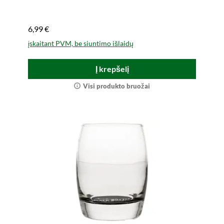
6,99 €
įskaitant PVM, be siuntimo išlaidų
Į krepšelį
Visi produkto bruožai