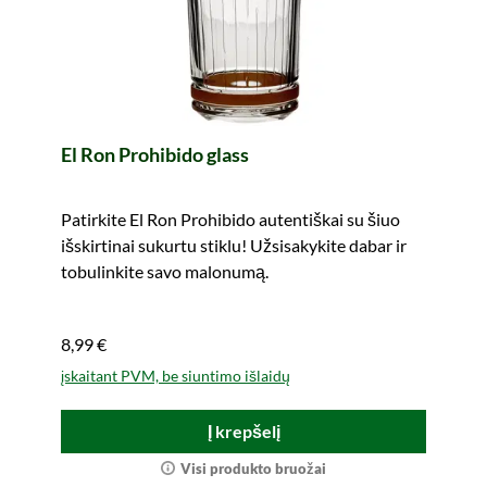
El Ron Prohibido glass
Patirkite El Ron Prohibido autentiškai su šiuo
išskirtinai sukurtu stiklu! Užsisakykite dabar ir
tobulinkite savo malonumą.
8,99 €
įskaitant PVM, be siuntimo išlaidų
Į krepšelį
Visi produkto bruožai