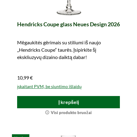
Hendricks Coupe glass Neues Design 2026
Mėgaukités gėrimais su stiliumi iš naujo
„Hendricks Coupe“ taurės. Įsipirkite šį
ekskliuzyvų dizaino daiktą dabar!
10,99 €
įskaitant PVM, be siuntimo išlaidų
Į krepšelį
Visi produkto bruožai