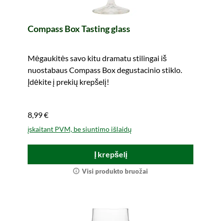
Compass Box Tasting glass
Mėgaukitės savo kitu dramatu stilingai iš
nuostabaus Compass Box degustacinio stiklo.
Įdėkite į prekių krepšelį!
8,99 €
įskaitant PVM, be siuntimo išlaidų
Į krepšelį
Visi produkto bruožai