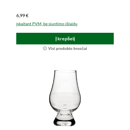
6,99 €
įskaitant PVM, be siuntimo išlaidų
Į krepšelį
Visi produkto bruožai