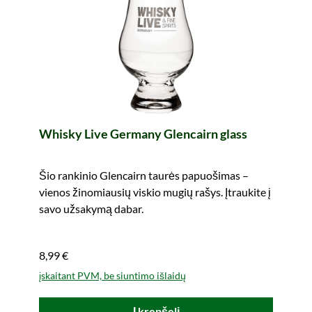
Whisky Live Germany Glencairn glass
Šio rankinio Glencairn taurės papuošimas –
vienos žinomiausių viskio mugių rašys. Įtraukite į
savo užsakymą dabar.
8,99 €
įskaitant PVM, be siuntimo išlaidų
Į krepšelį