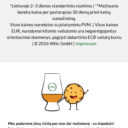
*Lietuvoje 2–3 dienos standartiniu siuntimu | **Mažiausia
bendra kaina per pastarąsias 30 dienų prieš kainų
sumažinimą.
Visos kainos nurodytos su įstatyminiu PVM. | Visos kainos
EUR, nurodymai kitomis valiutomis yra neįpareigojantys
orientaciniai duomenys, pagrįsti dabartiniu ECB valiutų kursu
| © 2026 Whic GmbH |
Impressum
Mes padarome jūsų vizitą pas mus dar malonesnį - su slapukais!