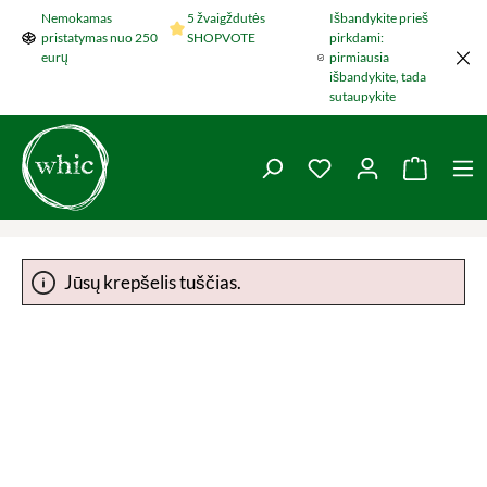
Nemokamas
5 žvaigždutės
Išbandykite prieš
Šokti į pagrindinį turinį
pristatymas nuo 250
SHOPVOTE
pirkdami:
eurų
pirmiausia
išbandykite, tada
sutaupykite
You have 0 wishlist 
Krepšel
Jūsų krepšelis tuščias.