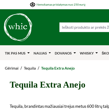
Nemokamas pristatymas nuo 250 eurų
ti į pagrindinį turinį
Šokti į paiešką
Šokti į pagrindinę navigaciją
TIK PAS MUS
NAUJAS
DOVANOS
WHISKY
ŠKO
/
/
Gėrimai
Tequila
Tequila Extra Anejo
Tequila Extra Anejo
Tequila, brandintas mažiausiai trejus metus 600 litrų ta