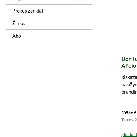
Prekės ženklai
Žinios
Abo
Don Fu
Añejo
Išskirt
pasižymi
brandin
statinė
skonį.
190,99
Turinys: 0
įskaitan