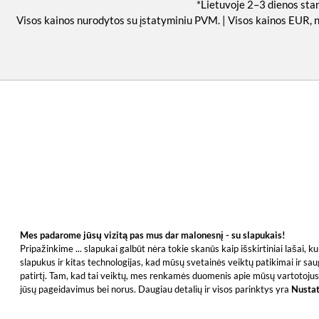
*Lietuvoje 2–3 dienos sta
Visos kainos nurodytos su įstatyminiu PVM. | Visos kainos EUR, 
Mes padarome jūsų vizitą pas mus dar malonesnį - su slapukais!
Pripažinkime ... slapukai galbūt nėra tokie skanūs kaip išskirtiniai lašai,
slapukus ir kitas technologijas, kad mūsų svetainės veiktų patikimai ir sau
patirtį. Tam, kad tai veiktų, mes renkamės duomenis apie mūsų vartotojus 
jūsų pageidavimus bei norus. Daugiau detalių ir visos parinktys yra
Nusta