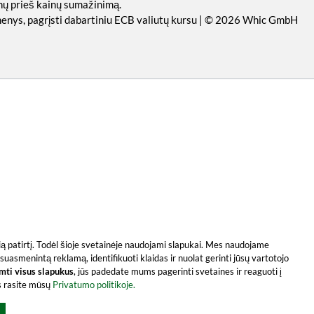
nų prieš kainų sumažinimą.
omenys, pagrįsti dabartiniu ECB valiutų kursu | © 2026 Whic GmbH
usią patirtį. Todėl šioje svetainėje naudojami slapukai. Mes naudojame
suasmenintą reklamą, identifikuoti klaidas ir nuolat gerinti jūsų vartotojo
imti visus slapukus
, jūs padedate mums pagerinti svetaines ir reaguoti į
os rasite mūsų
Privatumo politikoje.