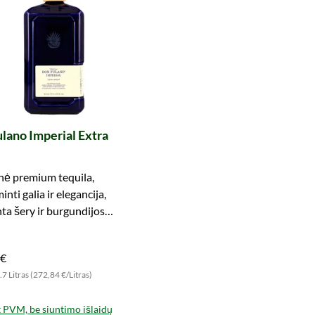
lano Imperial Extra
inė premium tequila,
nti galia ir elegancija,
ta šery ir burgundijos
se. Dabar patirkite ypatingą
 €
.7 Litras (272,84 €/Litras)
t PVM, be siuntimo išlaidų