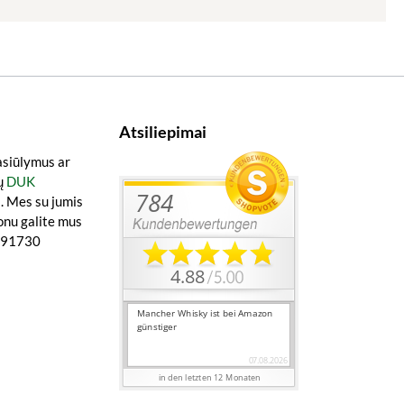
Atsiliepimai
asiūlymus ar
ų
DUK
a
. Mes su jumis
onu galite mus
0891730