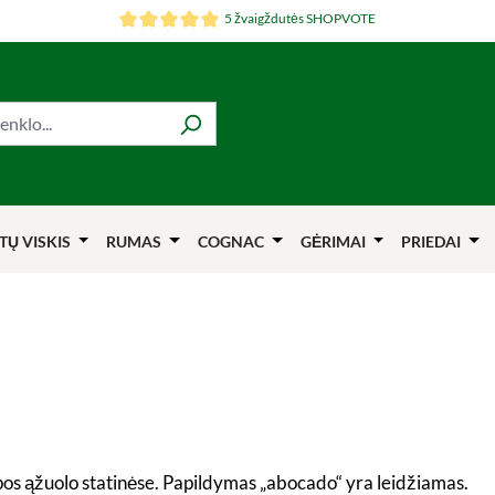
5 žvaigždutės SHOPVOTE
TŲ VISKIS
RUMAS
COGNAC
GĖRIMAI
PRIEDAI
lpos ąžuolo statinėse. Papildymas „abocado“ yra leidžiamas.