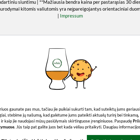
ndartiniu siuntimu | **Mažiausia bendra kaina per pastarąsias 30 die
nurodymai kitomis valiutomis yra neįpareigojantys orientaciniai du
|
Impressum
 kuriuos gaunate pas mus, tačiau jie puikiai sukurti tam, kad suteiktų jums geria
giai, stebime jų našumą, kad galėtume jums pateikti aktualų turinį bei tinkamą, 
ir kaip jie naudojasi mūsų pasiūlymais skirtinguose įrenginiuose. Paspaudę
Pri
tymuose
. Jūs taip pat galite juos bet kada vėliau pritaikyti. Daugiau informacij