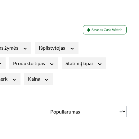
Save as Cask Watch
os žymės
Išpilstytojas
Produkto tipas
Statinių tipai
merk
Kaina