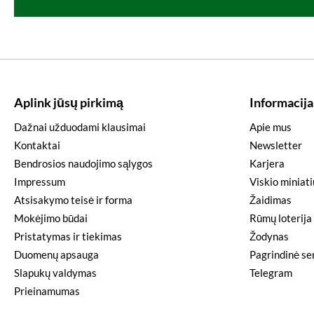
Aplink jūsų pirkimą
Informacija
Dažnai užduodami klausimai
Apie mus
Kontaktai
Newsletter
Bendrosios naudojimo sąlygos
Karjera
Impressum
Viskio miniat
Atsisakymo teisė ir forma
Žaidimas
Mokėjimo būdai
Rūmų loterija
Pristatymas ir tiekimas
Žodynas
Duomenų apsauga
Pagrindinė ser
Slapukų valdymas
Telegram
Prieinamumas