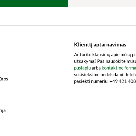
Klientų aptarnavimas
Ar turite klausimų apie mūsų p
užsakymą? Pasinaudokite mūs
puslapiu
arba
kontaktine form
susisieksime nedelsdami. Telef
iūros
pasiekti numeriu: +49 421 4
ija