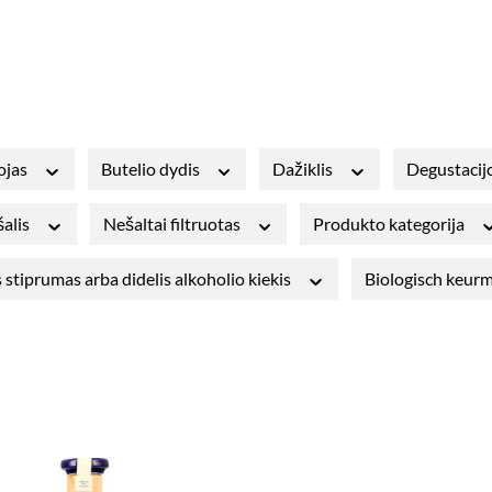
ojas
Butelio dydis
Dažiklis
Degustacij
šalis
Nešaltai filtruotas
Produkto kategorija
 stiprumas arba didelis alkoholio kiekis
Biologisch keur