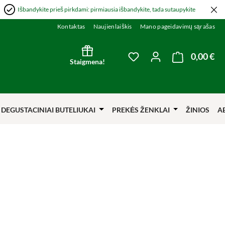
Išbandykite prieš pirkdami: pirmiausia išbandykite, tada sutaupykite
Kontaktas
Naujienlaiškis
Mano pageidavimų sąrašas
0,00 €
Kre
You have 0 wishlist item
Staigmena!
DEGUSTACINIAI BUTELIUKAI
PREKĖS ŽENKLAI
ŽINIOS
A