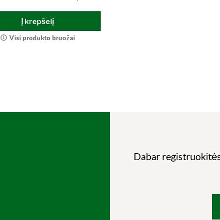
Į krepšelį
Visi produkto bruožai
Dabar registruokitės