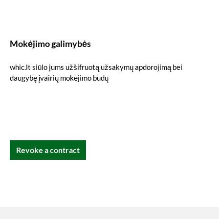
Mokėjimo galimybės
whic.lt siūlo jums užšifruotą užsakymų apdorojimą bei
daugybę įvairių mokėjimo būdų
Revoke a contract