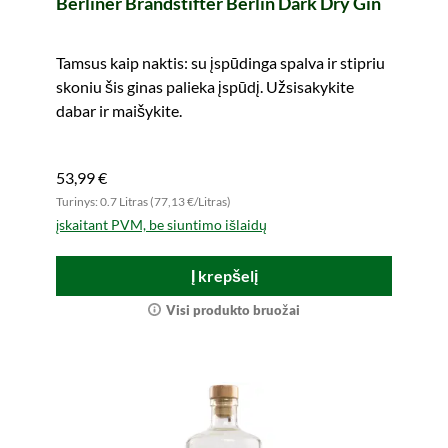
Berliner Brandstifter Berlin Dark Dry Gin
Tamsus kaip naktis: su įspūdinga spalva ir stipriu
skoniu šis ginas palieka įspūdį. Užsisakykite
dabar ir maišykite.
53,99 €
Turinys: 0.7 Litras (77,13 €/Litras)
įskaitant PVM, be siuntimo išlaidų
Į krepšelį
Visi produkto bruožai