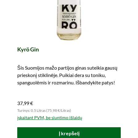
Kyrö Gin
Šis Suomijos mažo partijos ginas suteikia gausų
prieskonį stiklinėje. Puikiai dera su toniku,
spanguolėmis ir rozmarinu. Išbandykite patys!
37,99 €
Turinys: 0.5 Litras (75,98 €/Litras)
įskaitant PVM, be siuntimo išlaidų
Į krepšelį