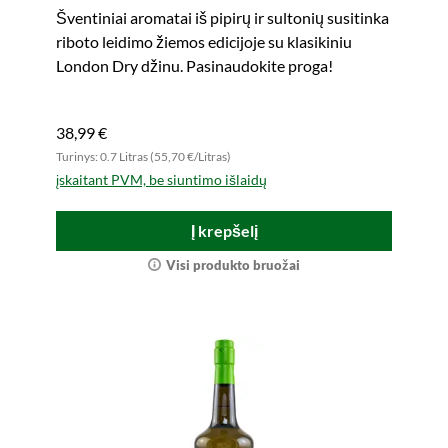
Šventiniai aromatai iš pipirų ir sultonių susitinka
riboto leidimo žiemos edicijoje su klasikiniu
London Dry džinu. Pasinaudokite proga!
38,99 €
Turinys: 0.7 Litras (55,70 €/Litras)
įskaitant PVM, be siuntimo išlaidų
Į krepšelį
Visi produkto bruožai