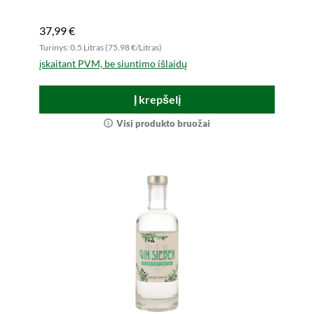
37,99 €
Turinys: 0.5 Litras (75,98 €/Litras)
įskaitant PVM, be siuntimo išlaidų
Į krepšelį
Visi produkto bruožai