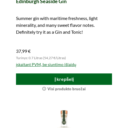
Edinburgh Seaside Gin
Summer gin with maritime freshness, light
minerality, and many sweet flavor notes.
Definitely try it as a Gin and Tonic!
37,99 €
Turinys: 0.7 Litras (54,27 €/Litras)
įskaitant PVM, be siuntimo išlaidų
Į krepšelį
Visi produkto bruožai