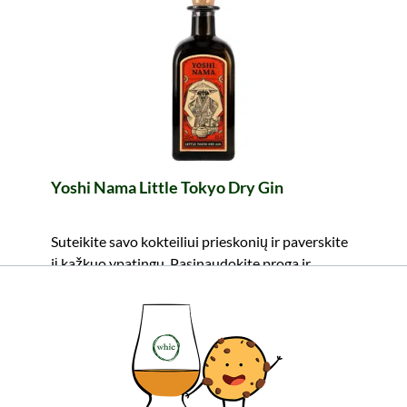
Yoshi Nama Little Tokyo Dry Gin
Suteikite savo kokteiliui prieskonių ir paverskite
jį kažkuo ypatingu. Pasinaudokite proga ir
netrukus mėgaukitės.
45,99 €
Turinys: 0.5 Litras (91,98 €/Litras)
įskaitant PVM, be siuntimo išlaidų