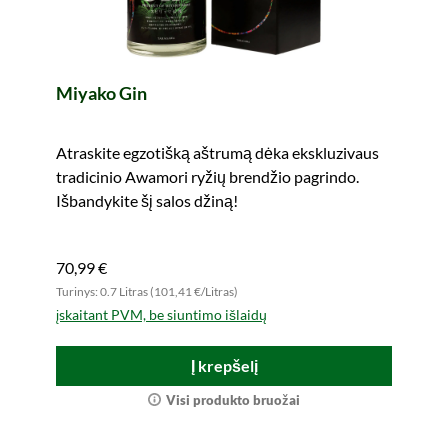
Miyako Gin
Atraskite egzotišką aštrumą dėka ekskluzivaus
tradicinio Awamori ryžių brendžio pagrindo.
Išbandykite šį salos džiną!
70,99 €
Turinys: 0.7 Litras (101,41 €/Litras)
įskaitant PVM, be siuntimo išlaidų
Į krepšelį
Visi produkto bruožai