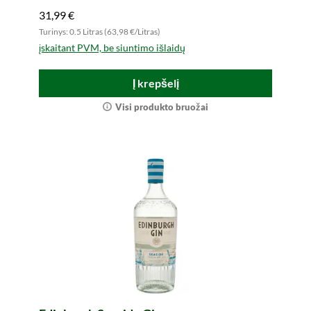
31,99 €
Turinys: 0.5 Litras (63,98 €/Litras)
įskaitant PVM, be siuntimo išlaidų
Į krepšelį
Visi produkto bruožai