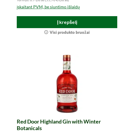
įskaitant PVM, be siuntimo išlaidų
Į krepšelį
Visi produkto bruožai
Red Door Highland Gin with Winter
Botanicals