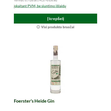
Turinys: 0.7 Litras (74,27 €/Litras)
įskaitant PVM, be siuntimo išlaidų
Į krepšelį
Visi produkto bruožai
Foerster's Heide Gin