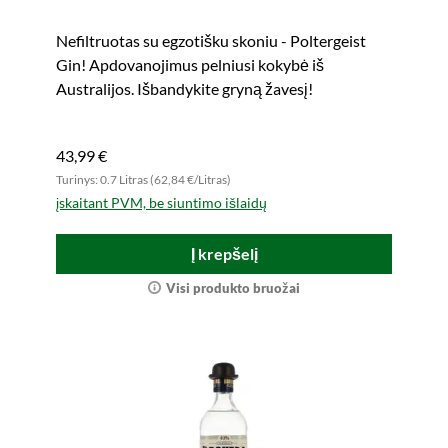
Nefiltruotas su egzotišku skoniu - Poltergeist
Gin! Apdovanojimus pelniusi kokybė iš
Australijos. Išbandykite gryną žavesį!
43,99 €
Turinys: 0.7 Litras (62,84 €/Litras)
įskaitant PVM, be siuntimo išlaidų
Į krepšelį
Visi produkto bruožai