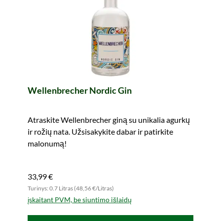
Wellenbrecher Nordic Gin
Atraskite Wellenbrecher giną su unikalia agurkų
ir rožių nata. Užsisakykite dabar ir patirkite
malonumą!
33,99 €
Turinys: 0.7 Litras (48,56 €/Litras)
įskaitant PVM, be siuntimo išlaidų