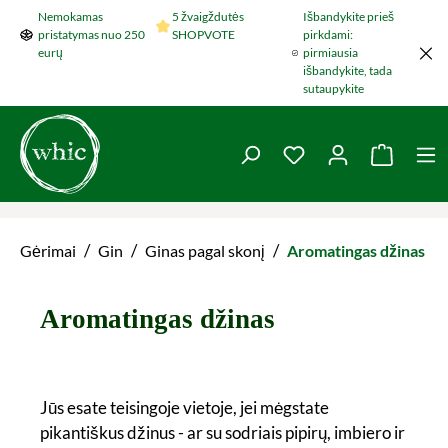
Nemokamas
5 žvaigždutės
Išbandykite prieš
Šokti į pagrindinį turinį
pristatymas nuo 250
SHOPVOTE
pirkdami:
eurų
pirmiausia
išbandykite, tada
sutaupykite
You have 0 wishlist 
Krepšel
/
/
/
Gėrimai
Gin
Ginas pagal skonį
Aromatingas džinas
Aromatingas džinas
Jūs esate teisingoje vietoje, jei mėgstate
pikantiškus džinus - ar su sodriais pipirų, imbiero ir