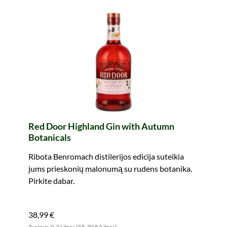
Red Door Highland Gin with Autumn
Botanicals
Ribota Benromach distilerijos edicija suteikia
jums prieskonių malonumą su rudens botanika.
Pirkite dabar.
38,99 €
Turinys: 0.7 Litras (55,70 €/Litras)