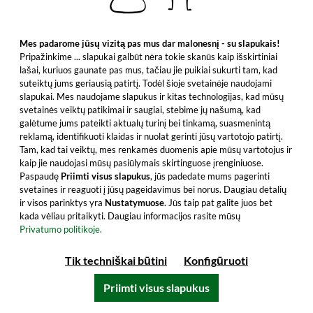
Į krepšelį
Mes padarome jūsų vizitą pas mus dar malonesnį - su slapukais!
Visi produkto bruožai
Pripažinkime ... slapukai galbūt nėra tokie skanūs kaip išskirtiniai
lašai, kuriuos gaunate pas mus, tačiau jie puikiai sukurti tam, kad
suteiktų jums geriausią patirtį. Todėl šioje svetainėje naudojami
slapukai. Mes naudojame slapukus ir kitas technologijas, kad mūsų
svetainės veiktų patikimai ir saugiai, stebime jų našumą, kad
galėtume jums pateikti aktualų turinį bei tinkamą, suasmenintą
reklamą, identifikuoti klaidas ir nuolat gerinti jūsų vartotojo patirtį.
Tam, kad tai veiktų, mes renkamės duomenis apie mūsų vartotojus ir
kaip jie naudojasi mūsų pasiūlymais skirtinguose įrenginiuose.
Paspaudę
Priimti visus slapukus
, jūs padedate mums pagerinti
svetaines ir reaguoti į jūsų pageidavimus bei norus. Daugiau detalių
ir visos parinktys yra
Nustatymuose
. Jūs taip pat galite juos bet
kada vėliau pritaikyti. Daugiau informacijos rasite mūsų
Privatumo politikoje.
Stockholms Bränneri Oak Gin
Tik techniškai būtini
Konfigūruoti
Priimti visus slapukus
Sultinga apelsino nata iš gino susipina su
kreminiu vanilės skoniu iš burbono statinės.