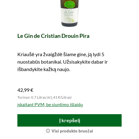
Le Gin de Cristian Drouin Pira
Kriaušė yra žvaigždė šiame gine, ją lydi 5
nuostabūs botanikai. Užsisakykite dabar ir
išbandykite kažką naujo.
42,99 €
Turinys: 0.7 Litras (61,41 €/Litras)
įskaitant PVM, be siuntimo išlaidų
Į krepšelį
Visi produkto bruožai