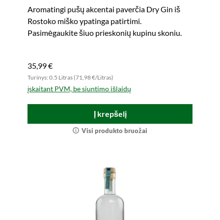
Aromatingi pušų akcentai paverčia Dry Gin iš
Rostoko miško ypatinga patirtimi.
Pasimėgaukite šiuo prieskonių kupinu skoniu.
35,99 €
Turinys: 0.5 Litras (71,98 €/Litras)
įskaitant PVM, be siuntimo išlaidų
Į krepšelį
Visi produkto bruožai