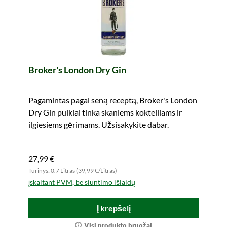
Broker's London Dry Gin
Pagamintas pagal seną receptą, Broker's London
Dry Gin puikiai tinka skaniems kokteiliams ir
ilgiesiems gėrimams. Užsisakykite dabar.
27,99 €
Turinys: 0.7 Litras (39,99 €/Litras)
įskaitant PVM, be siuntimo išlaidų
Į krepšelį
Visi produkto bruožai