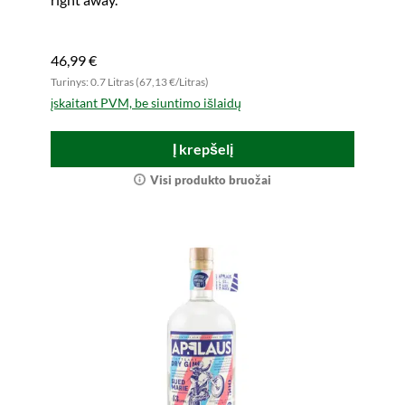
46,99 €
Turinys: 0.7 Litras (67,13 €/Litras)
įskaitant PVM, be siuntimo išlaidų
Į krepšelį
Visi produkto bruožai