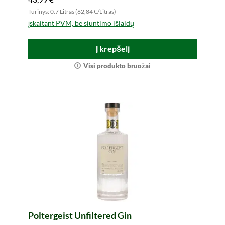
Turinys: 0.7 Litras (62,84 €/Litras)
įskaitant PVM, be siuntimo išlaidų
Į krepšelį
Visi produkto bruožai
Poltergeist Unfiltered Gin