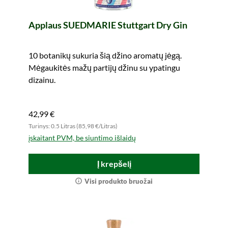
Applaus SUEDMARIE Stuttgart Dry Gin
10 botanikų sukuria šią džino aromatų jėgą.
Mėgaukitės mažų partijų džinu su ypatingu
dizainu.
42,99 €
Turinys: 0.5 Litras (85,98 €/Litras)
įskaitant PVM, be siuntimo išlaidų
Į krepšelį
Visi produkto bruožai