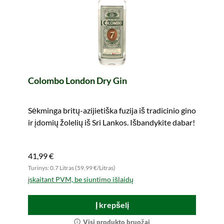
Colombo London Dry Gin
Sėkminga britų-azijietiška fuzija iš tradicinio gino
ir įdomių žolelių iš Sri Lankos. Išbandykite dabar!
41,99 €
Turinys: 0.7 Litras (59,99 €/Litras)
įskaitant PVM, be siuntimo išlaidų
Į krepšelį
Visi produkto bruožai