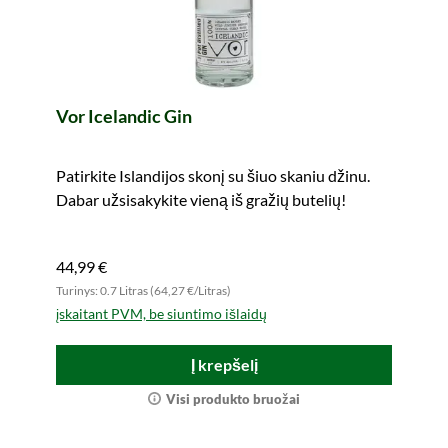
Vor Icelandic Gin
Patirkite Islandijos skonį su šiuo skaniu džinu.
Dabar užsisakykite vieną iš gražių butelių!
44,99 €
Turinys: 0.7 Litras (64,27 €/Litras)
įskaitant PVM, be siuntimo išlaidų
Į krepšelį
Visi produkto bruožai