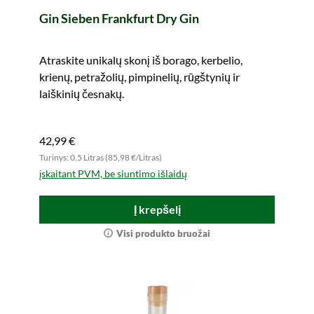
Gin Sieben Frankfurt Dry Gin
Atraskite unikalų skonį iš borago, kerbelio,
krienų, petražolių, pimpinelių, rūgštynių ir
laiškinių česnakų.
42,99 €
Turinys: 0.5 Litras (85,98 €/Litras)
įskaitant PVM, be siuntimo išlaidų
Į krepšelį
Visi produkto bruožai