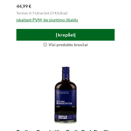
44,99 €
Turinys: 0.7 Litras (64,27 €/Litras)
įskaitant PVM, be siuntimo išlaidų
Į krepšelį
Visi produkto bruožai