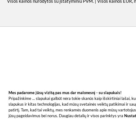
Visos kainos nurodytos su įstatyminiu PVM. | Visos kainos EUR, 
Mes padarome jūsų vizitą pas mus dar malonesnį - su slapukais!
Pripažinkime ... slapukai galbūt nėra tokie skanūs kaip išskirtiniai lašai,
slapukus ir kitas technologijas, kad mūsų svetainės veiktų patikimai ir sau
patirtį. Tam, kad tai veiktų, mes renkamės duomenis apie mūsų vartotojus 
jūsų pageidavimus bei norus. Daugiau detalių ir visos parinktys yra
Nusta