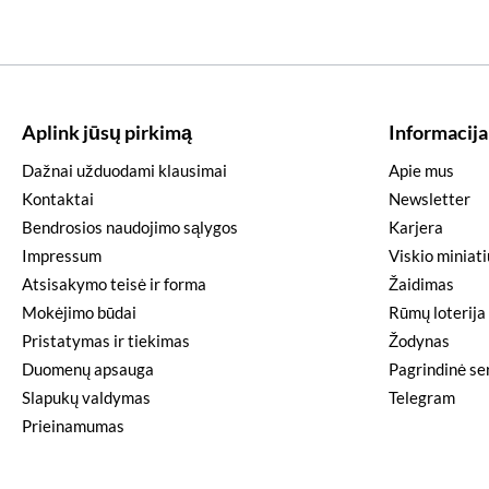
Aplink jūsų pirkimą
Informacija
Dažnai užduodami klausimai
Apie mus
Kontaktai
Newsletter
Bendrosios naudojimo sąlygos
Karjera
Impressum
Viskio miniat
Atsisakymo teisė ir forma
Žaidimas
Mokėjimo būdai
Rūmų loterija
Pristatymas ir tiekimas
Žodynas
Duomenų apsauga
Pagrindinė ser
Slapukų valdymas
Telegram
Prieinamumas