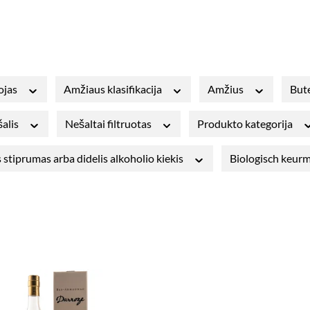
ojas
Amžiaus klasifikacija
Amžius
Bute
šalis
Nešaltai filtruotas
Produkto kategorija
 stiprumas arba didelis alkoholio kiekis
Biologisch keur