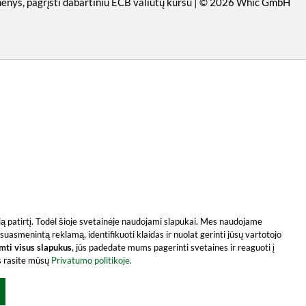
omenys, pagrįsti dabartiniu ECB valiutų kursu | © 2026 Whic GmbH
usią patirtį. Todėl šioje svetainėje naudojami slapukai. Mes naudojame
suasmenintą reklamą, identifikuoti klaidas ir nuolat gerinti jūsų vartotojo
imti visus slapukus
, jūs padedate mums pagerinti svetaines ir reaguoti į
os rasite mūsų
Privatumo politikoje.