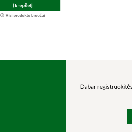
Į krepšelį
Visi produkto bruožai
Dabar registruokitės