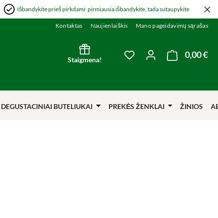
Išbandykite prieš pirkdami: pirmiausia išbandykite, tada sutaupykite
Kontaktas
Naujienlaiškis
Mano pageidavimų sąrašas
0,00 €
Kre
You have 0 wishlist item
Staigmena!
DEGUSTACINIAI BUTELIUKAI
PREKĖS ŽENKLAI
ŽINIOS
A