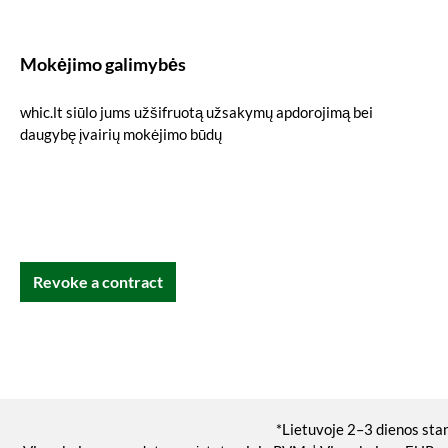
Mokėjimo galimybės
whic.lt siūlo jums užšifruotą užsakymų apdorojimą bei
daugybę įvairių mokėjimo būdų
Revoke a contract
*Lietuvoje 2–3 dienos sta