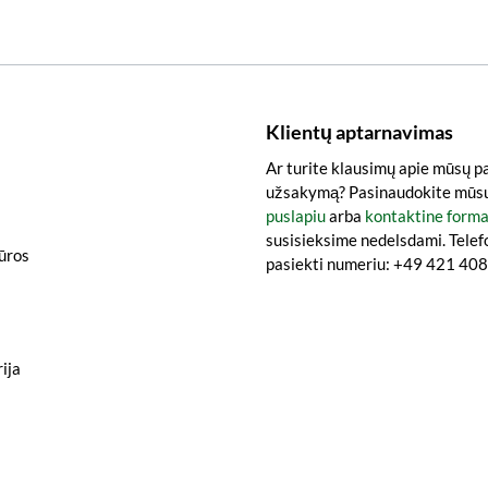
Klientų aptarnavimas
Ar turite klausimų apie mūsų p
užsakymą? Pasinaudokite mūs
puslapiu
arba
kontaktine form
susisieksime nedelsdami. Telef
iūros
pasiekti numeriu: +49 421 4
ija