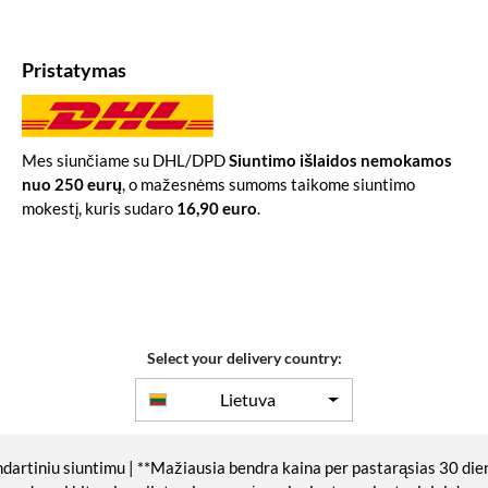
Pristatymas
Mes siunčiame su DHL/DPD
Siuntimo išlaidos nemokamos
nuo 250 eurų
, o mažesnėms sumoms taikome siuntimo
mokestį, kuris sudaro
16,90 euro
.
Select your delivery country:
Lietuva
ndartiniu siuntimu | **Mažiausia bendra kaina per pastarąsias 30 die