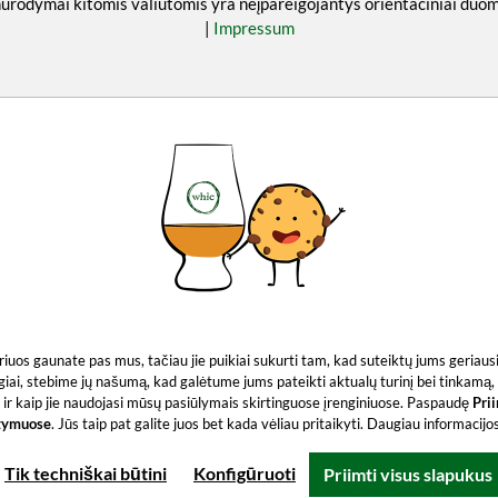
nurodymai kitomis valiutomis yra neįpareigojantys orientaciniai du
|
Impressum
 kuriuos gaunate pas mus, tačiau jie puikiai sukurti tam, kad suteiktų jums geria
giai, stebime jų našumą, kad galėtume jums pateikti aktualų turinį bei tinkamą, 
ir kaip jie naudojasi mūsų pasiūlymais skirtinguose įrenginiuose. Paspaudę
Pri
tymuose
. Jūs taip pat galite juos bet kada vėliau pritaikyti. Daugiau informacij
Tik techniškai būtini
Konfigūruoti
Priimti visus slapukus