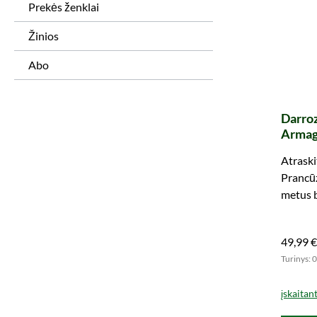
Prekės ženklai
Žinios
Abo
Darroz
Armag
Assem
Atraski
Prancūz
metus 
49,99 €
Turinys: 0
įskaitan