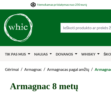
Nemokamas pristatymas nuo 250 eurų
ti į pagrindinį turinį
Šokti į paiešką
Šokti į pagrindinę navigaciją
TIK PAS MUS
NAUJAS
DOVANOS
WHISKY
ŠKO
/
/
/
Gėrimai
Armagnac
Armagnacas pagal amžių
Armagna
Armagnac 8 metų