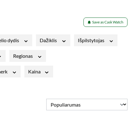
Save as Cask Watch
lio dydis
Dažiklis
Išpilstytojas
Regionas
merk
Kaina