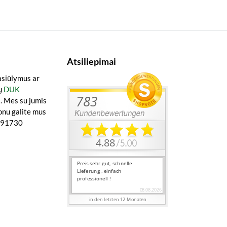
Atsiliepimai
asiūlymus ar
ų
DUK
a
. Mes su jumis
onu galite mus
0891730