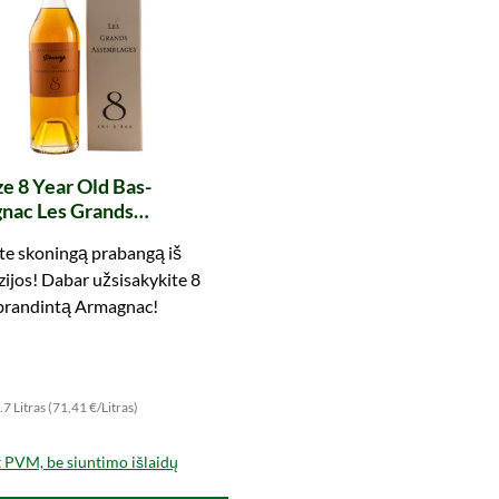
e 8 Year Old Bas-
nac Les Grands
blages
te skoningą prabangą iš
ijos! Dabar užsisakykite 8
brandintą Armagnac!
.7 Litras (71,41 €/Litras)
t PVM, be siuntimo išlaidų