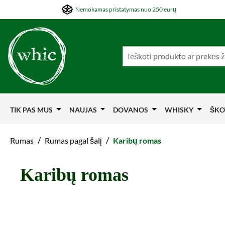
Nemokamas pristatymas nuo 250 eurų
ti į pagrindinį turinį
Šokti į paiešką
Šokti į pagrindinę navigaciją
TIK PAS MUS
NAUJAS
DOVANOS
WHISKY
ŠKO
/
/
Rumas
Rumas pagal šalį
Karibų romas
Karibų romas