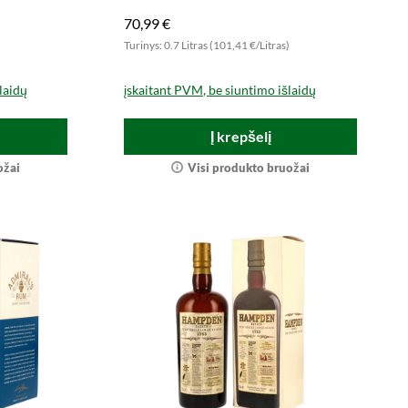
70,99 €
)
Turinys: 0.7 Litras (101,41 €/Litras)
laidų
įskaitant PVM, be siuntimo išlaidų
Į krepšelį
ožai
Visi produkto bruožai