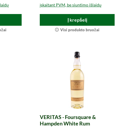
laidų
įskaitant PVM, be siuntimo išlaidų
Į krepšelį
ožai
Visi produkto bruožai
VERITAS - Foursquare &
Hampden White Rum