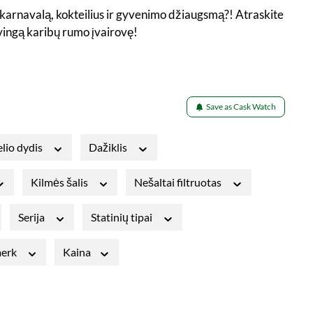
 karnavalą, kokteilius ir gyvenimo džiaugsmą?! Atraskite
vingą karibų rumo įvairovę!
Save as Cask Watch
lio dydis
Dažiklis
Kilmės šalis
Nešaltai filtruotas
Serija
Statinių tipai
merk
Kaina