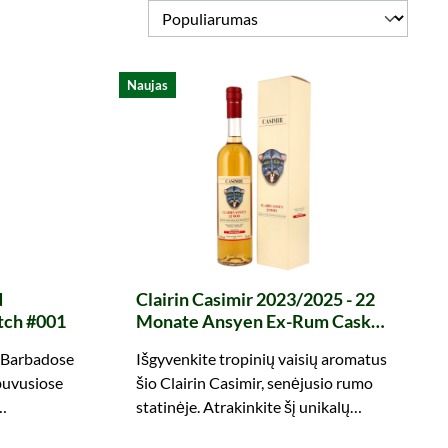
Naujas
d
Clairin Casimir 2023/2025 - 22
tch #001
Monate Ansyen Ex-Rum Cask
#CA21UI-122
 Barbadose
Išgyvenkite tropinių vaisių aromatus
buvusiose
šio Clairin Casimir, senėjusio rumo
statinėje. Atrakinkite šį unikalų
aukites.
statinį dabar!