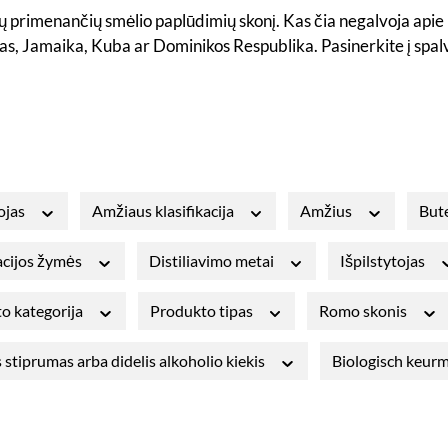
jų primenančių smėlio paplūdimių skonį. Kas čia negalvoja apie
as, Jamaika, Kuba ar Dominikos Respublika. Pasinerkite į spal
ojas
Amžiaus klasifikacija
Amžius
Bute
cijos žymės
Distiliavimo metai
Išpilstytojas
o kategorija
Produkto tipas
Romo skonis
 stiprumas arba didelis alkoholio kiekis
Biologisch keur