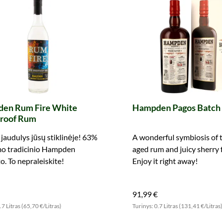
en Rum Fire White
Hampden Pagos Batch
roof Rum
jaudulys jūsų stiklinėje! 63%
A wonderful symbiosis of t
mo tradicinio Hampden
aged rum and juicy sherry f
to. To nepraleiskite!
Enjoy it right away!
91,99 €
.7 Litras (65,70 €/Litras)
Turinys: 0.7 Litras (131,41 €/Litras