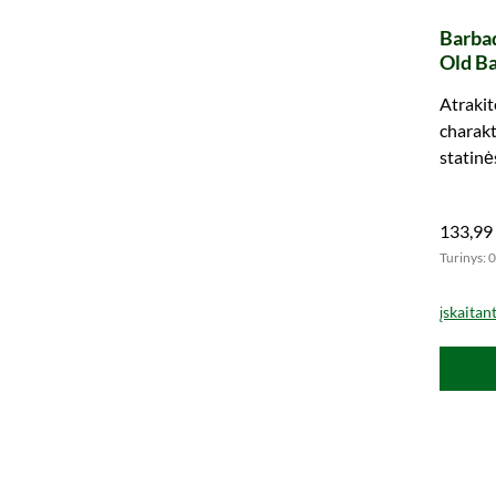
Barba
Old Ba
The Bo
Atrakit
charakt
statinė
verting
133,99
Turinys: 0
įskaitan