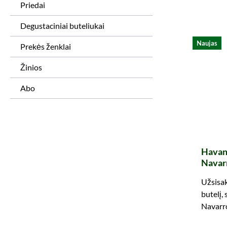
Priedai
Degustaciniai buteliukai
Naujas
Prekės ženklai
Žinios
Abo
Havan
Navarr
Užsisak
butelį,
Navarr
dovano