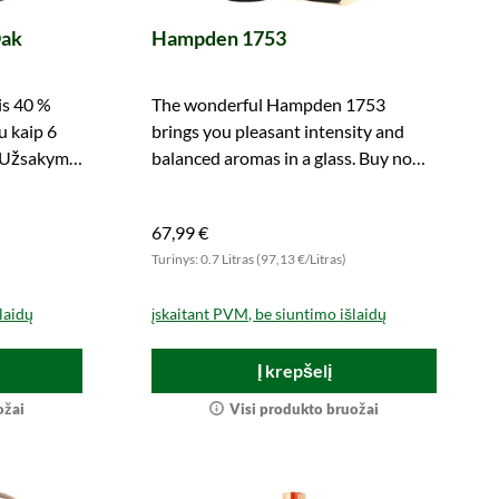
Oak
Hampden 1753
is 40 %
The wonderful Hampden 1753
u kaip 6
brings you pleasant intensity and
 Užsakymai
balanced aromas in a glass. Buy now
te.
and enjoy!
67,99 €
Turinys: 0.7 Litras (97,13 €/Litras)
laidų
įskaitant PVM, be siuntimo išlaidų
Į krepšelį
ožai
Visi produkto bruožai