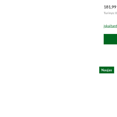
181,99
Turinys: 0
įskaitan
Naujas