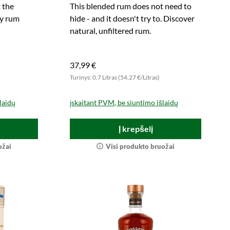
 the
This blended rum does not need to
ty rum
hide - and it doesn't try to. Discover
natural, unfiltered rum.
37,99 €
Turinys: 0.7 Litras (54,27 €/Litras)
laidų
įskaitant PVM, be siuntimo išlaidų
Į krepšelį
ožai
Visi produkto bruožai