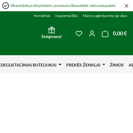
Išbandykite prieš pirkdami: pirmiausia išbandykite, tada sutaupykite
Kontaktas
Naujienlaiškis
Mano pageidavimų sąrašas
0,00 €
Kre
You have 0 wishlist item
Staigmena!
DEGUSTACINIAI BUTELIUKAI
PREKĖS ŽENKLAI
ŽINIOS
A