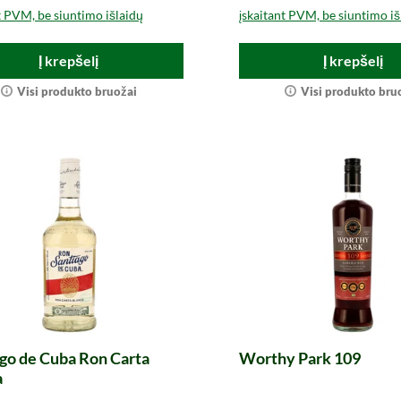
t PVM, be siuntimo išlaidų
įskaitant PVM, be siuntimo iš
Į krepšelį
Į krepšelį
Visi produkto bruožai
Visi produkto bru
go de Cuba Ron Carta
Worthy Park 109
a