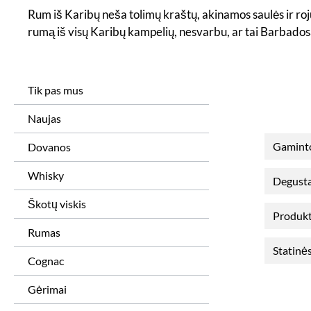
Rum iš Karibų neša tolimų kraštų, akinamos saulės ir ro
rumą iš visų Karibų kampelių, nesvarbu, ar tai Barbados
Tik pas mus
Naujas
Gamint
Dovanos
Whisky
Degusta
Škotų viskis
Produkt
Rumas
Statinės
Cognac
Gėrimai