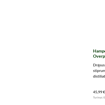
Hampd
Overp
Drąsus 
stipru
distilia
45,99 €
Turinys: 0