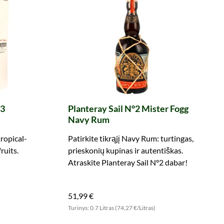
 3
Planteray Sail N°2 Mister Fogg
Navy Rum
ropical-
Patirkite tikrąjį Navy Rum: turtingas,
ruits.
prieskonių kupinas ir autentiškas.
Atraskite Planteray Sail N°2 dabar!
51,99 €
)
Turinys: 0.7 Litras (74,27 €/Litras)