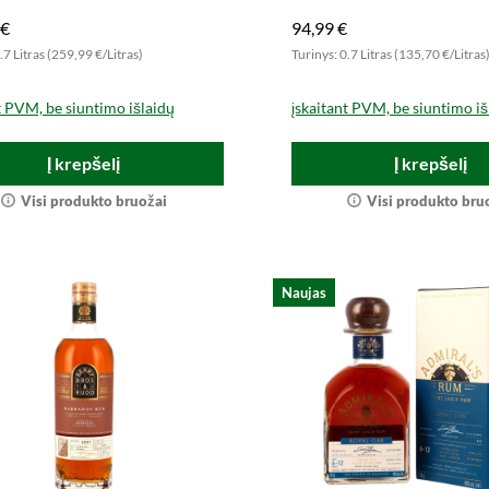
 €
94,99 €
.7 Litras (259,99 €/Litras)
Turinys: 0.7 Litras (135,70 €/Litras
t PVM, be siuntimo išlaidų
įskaitant PVM, be siuntimo iš
Į krepšelį
Į krepšelį
Visi produkto bruožai
Visi produkto bru
Naujas