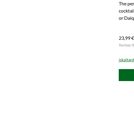
The per
cocktai
or Daiq
23,99 €
Turinys: 0
įskaitan