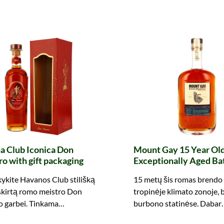
a Club Iconica Don
Mount Gay 15 Year Ol
o with gift packaging
Exceptionally Aged Ba
ykite Havanos Club stilišką
15 metų šis romas brendo
 skirtą romo meistro Don
tropinėje klimato zonoje, 
o garbei. Tinkama
burbono statinėse. Dabar
jimui arba patiems mėgautis.
užsisakykite ir ramiai mėg