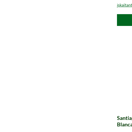
įskaitan
Santia
Blanc