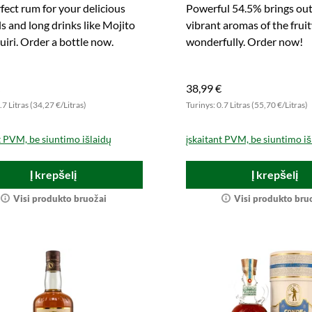
fect rum for your delicious
Powerful 54.5% brings out
ls and long drinks like Mojito
vibrant aromas of the frui
uiri. Order a bottle now.
wonderfully. Order now!
38,99 €
.7 Litras (34,27 €/Litras)
Turinys: 0.7 Litras (55,70 €/Litras)
t PVM, be siuntimo išlaidų
įskaitant PVM, be siuntimo iš
Į krepšelį
Į krepšelį
Visi produkto bruožai
Visi produkto bru