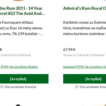
dos Rum 2011 - 14 Year
Admiral's Rum Royal 
rrel #22 The Auld And
ld (Berry Bros. & Rudd)
e Foursquare stiliaus
Karibinis romas su švelnia
erį su šiuo 14 metų vienos
tūrio, brandintas ne mažia
s romu. Tik 239 buteliai –
metus burbono statinėse.
as kolekcininkų lobis.
dabar – ir netrukus patirki
 €
67,99 €
.7 Litras (191,41 €/Litras)
Turinys: 0.7 Litras (97,13 €/Litras)
t PVM, be siuntimo išlaidų
įskaitant PVM, be siuntimo iš
Į krepšelį
Į krepšelį
Visi produkto bruožai
Visi produkto bru