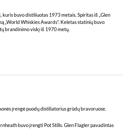
 kuris buvo distiliuotas 1973 metais. Spiritas iš „Glen
imą „World Whiskies Awards“. Keletas statinių buvo
etų brandinimo viskį iš 1970 metų.
įmonės įrengė puodų distiliatorius grūdų bravoruose.
rnheath buvo įrengti Pot Stills. Glen Flagler pavadintas