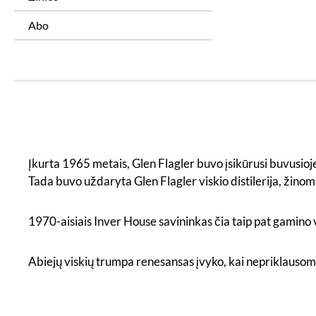
Abo
Įkurta 1965 metais, Glen Flagler buvo įsikūrusi buvusioj
Tada buvo uždaryta Glen Flagler viskio distilerija, žino
1970-aisiais Inver House savininkas čia taip pat gamino vi
Abiejų viskių trumpa renesansas įvyko, kai nepriklausomas