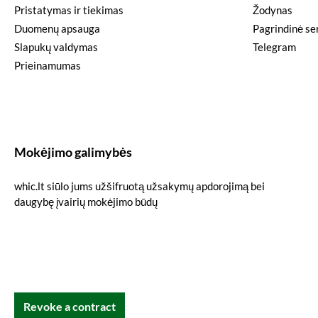
Pristatymas ir tiekimas
Žodynas
Duomenų apsauga
Pagrindinė ser
Slapukų valdymas
Telegram
Prieinamumas
Mokėjimo galimybės
whic.lt siūlo jums užšifruotą užsakymų apdorojimą bei
daugybę įvairių mokėjimo būdų
Revoke a contract