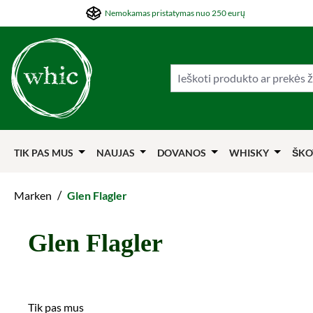
Nemokamas pristatymas nuo 250 eurų
ti į pagrindinį turinį
Šokti į paiešką
Šokti į pagrindinę navigaciją
TIK PAS MUS
NAUJAS
DOVANOS
WHISKY
ŠKO
/
Marken
Glen Flagler
Glen Flagler
Tik pas mus