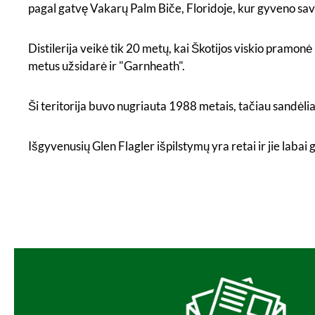
pagal gatvę Vakarų Palm Biče, Floridoje, kur gyveno s
Distilerija veikė tik 20 metų, kai Škotijos viskio pramo
metus užsidarė ir "Garnheath".
Ši teritorija buvo nugriauta 1988 metais, tačiau sandėliai
Išgyvenusių Glen Flagler išpilstymų yra retai ir jie lab