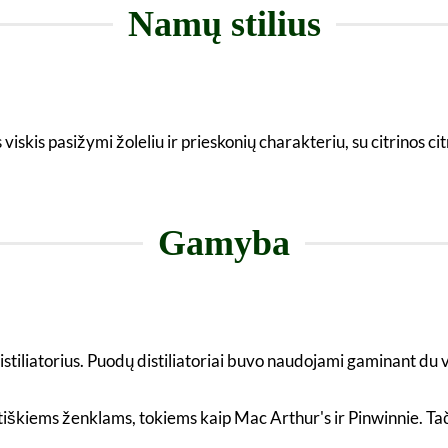
Namų stilius
iskis pasižymi žoleliu ir prieskonių charakteriu, su citrinos c
Gamyba
distiliatorius. Puodų distiliatoriai buvo naudojami gaminant du vi
tiškiems ženklams, tokiems kaip Mac Arthur's ir Pinwinnie. Tači