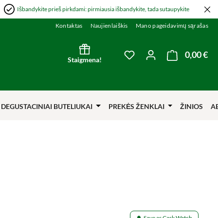
Išbandykite prieš pirkdami: pirmiausia išbandykite, tada sutaupykite
Kontaktas
Naujienlaiškis
Mano pageidavimų sąrašas
0,00 €
Kre
You have 0 wishlist item
Staigmena!
DEGUSTACINIAI BUTELIUKAI
PREKĖS ŽENKLAI
ŽINIOS
A
Save as Cask Watch