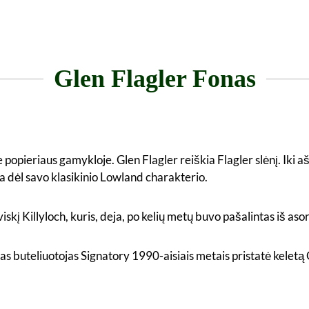
Glen Flagler Fonas
e popieriaus gamykloje. Glen Flagler reiškia Flagler slėnį. Iki
ma dėl savo klasikinio Lowland charakterio.
skį Killyloch, kuris, deja, po kelių metų buvo pašalintas iš aso
 buteliuotojas Signatory 1990-aisiais metais pristatė keletą Gl