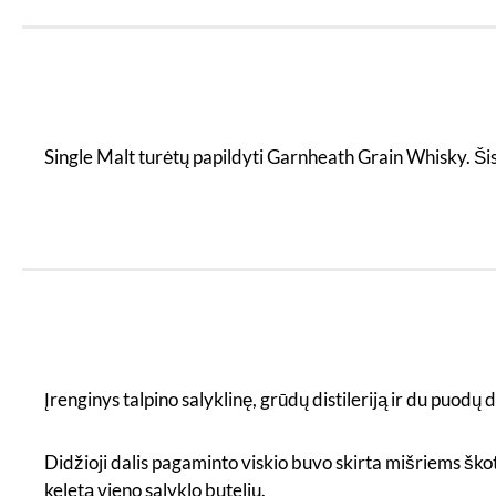
Single Malt turėtų papildyti Garnheath Grain Whisky. Šis v
Įrenginys talpino salyklinę, grūdų distileriją ir du puodų 
Didžioji dalis pagaminto viskio buvo skirta mišriems ško
keletą vieno salyklo butelių.