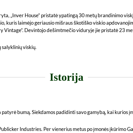
aryta, „Inver House“ pristatė ypatingą 30 metų brandinimo viskį,
nio, kuris laimėjo geriausio mišraus škotiško viskio apdovanoj
tory Vintage“. Devintojo dešimtmečio viduryje jie pristatė 23 m
salyklinių viskių.
Istorija
acija patyrė bumą. Siekdamos padidinti savo gamybą, kai kurios 
Publicker Industries. Per vienerius metus po įmonės įkūrimo Ga