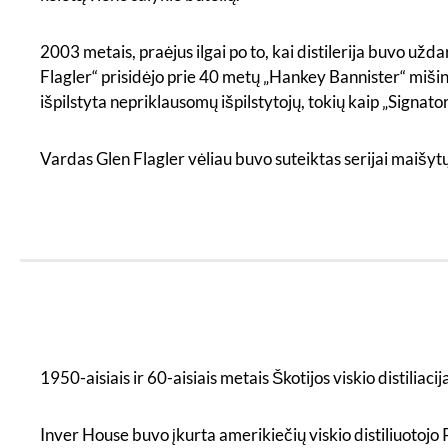
2003 metais, praėjus ilgai po to, kai distilerija buvo užd
Flagler“ prisidėjo prie 40 metų „Hankey Bannister“ miši
išpilstyta nepriklausomų išpilstytojų, tokių kaip „Signa
Vardas Glen Flagler vėliau buvo suteiktas serijai maišytų 
1950-aisiais ir 60-aisiais metais Škotijos viskio distili
Inver House buvo įkurta amerikiečių viskio distiliuotojo 