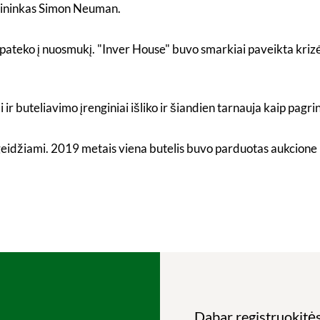
avininkas Simon Neuman.
nė pateko į nuosmukį. "Inver House" buvo smarkiai paveikta kriz
 ir buteliavimo įrenginiai išliko ir šiandien tarnauja kaip pagr
ai geidžiami. 2019 metais viena butelis buvo parduotas aukcion
Dabar registruokitės