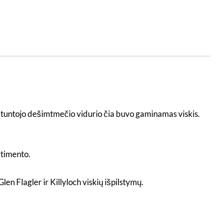
 aštuntojo dešimtmečio vidurio čia buvo gaminamas viskis.
rtimento.
en Flagler ir Killyloch viskių išpilstymų.