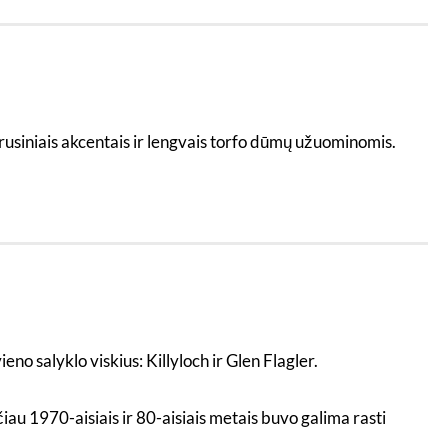
itrusiniais akcentais ir lengvais torfo dūmų užuominomis.
eno salyklo viskius: Killyloch ir Glen Flagler.
au 1970-aisiais ir 80-aisiais metais buvo galima rasti