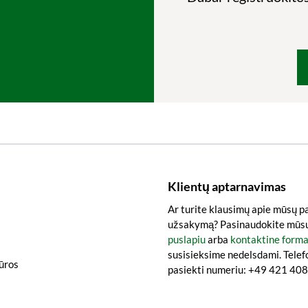
Klientų aptarnavimas
Ar turite klausimų apie mūsų p
užsakymą? Pasinaudokite mūs
puslapiu
arba
kontaktine form
susisieksime nedelsdami. Telef
iūros
pasiekti numeriu: +49 421 4