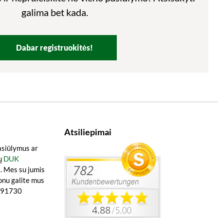
galima bet kada.
Dabar registruokitės!
Atsiliepimai
asiūlymus ar
ų
DUK
a
. Mes su jumis
onu galite mus
0891730