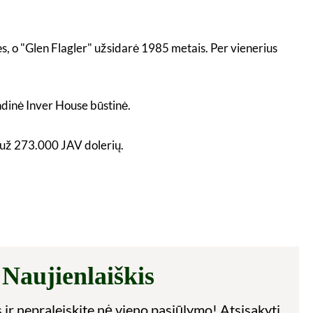
ės, o "Glen Flagler" užsidarė 1985 metais. Per vienerius
indinė Inver House būstinė.
e už 273.000 JAV dolerių.
Naujienlaiškis
 ir nepraleiskite nė vieno pasiūlymo! Atsisakyti