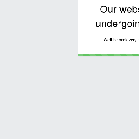
Our websi
undergoi
We'll be back very 