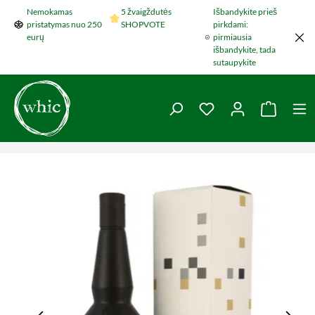
Nemokamas
5 žvaigždutės
Išbandykite prieš
Šokti į pagrindinį turinį
pristatymas nuo 250
SHOPVOTE
pirkdami:
eurų
pirmiausia
išbandykite, tada
sutaupykite
You have 0 wishlist 
Krepšel
Praleisti nuotraukų galeriją