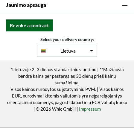
Jaunimo apsauga
Revoke a contract
Select your delivery country:
Lietuva
*Lietuvoje 2–3 dienos standartiniu siuntimu | **Mažiausia
bendra kaina per pastarąsias 30 dienų prieš kainų
sumažinimą.
Visos kainos nurodytos su įstatyminiu PVM. | Visos kainos
EUR, nurodymai kitomis valiutomis yra neįpareigojantys
orientaciniai duomenys, pagrįsti dabartiniu ECB valiutų kursu
| © 2026 Whic GmbH |
Impressum