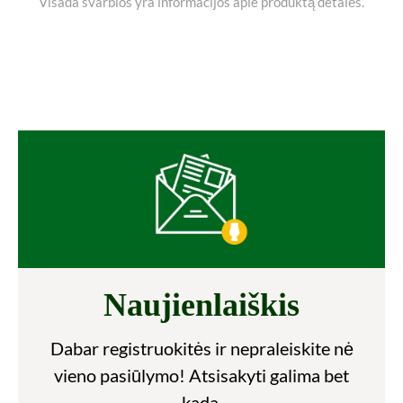
Visada svarbios yra informacijos apie produktą detalės.
Naujienlaiškis
Dabar registruokitės ir nepraleiskite nė
vieno pasiūlymo! Atsisakyti galima bet
kada.