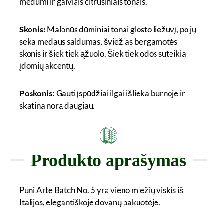
medumi ir gaiviais citrusiniais tonais.
Skonis:
Malonūs dūminiai tonai glosto liežuvį, po jų
seka medaus saldumas, šviežias bergamotės
skonis ir šiek tiek ąžuolo. Šiek tiek odos suteikia
įdomių akcentų.
Poskonis:
Gauti įspūdžiai ilgai išlieka burnoje ir
skatina norą daugiau.
Produkto aprašymas
Puni Arte Batch No. 5 yra vieno miežių viskis iš
Italijos, elegantiškoje dovanų pakuotėje.