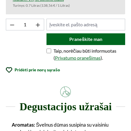
Turinys:
0.7 Litras
(138,56 € / 1 Litras)
Praneškite man
Taip, norėčiau būti informuotas
(
Privatumo pranešimas
).
Pridėti prie norų sąrašo
Degustacijos užrašai
Aromatas:
Švelnus dūmas susipina su vaisiniu