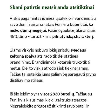
Skani patirtis neatsiranda atsitiktinai
Viskis pagamintas iš miežių salyklo ir vandens. Su
savo dūminiais aromatais Puni yra būtent tai,
ko
ieško dūmų mėgėjai
. Pasimėgaukite įtikinančiais
48% tūrio – tai užtikrina
pilnatvišką charakterį
.
Šiame viskyje nebuvo jokių priedų.
Medaus
geltona spalva
atsirado tik dėl statinės
brandinimo. Brandinimo laikotarpis truko tik 6
metus. Dėl to viskis atrodo šiek tiek neramus.
Tačiau tai suteikia jums galimybę paragauti gryno
distiliavimo stiliaus.
Iš šio leidimo yra
visos 2830 butelių
. Tačiau su
Puni kyla klausimas, kiek ilgai truks atsargos.
Nepraleiskite progos užsitikrinti savo butelį ir