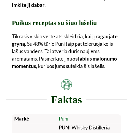
imkite jį dabar
.
Puikus receptas su šiuo lašeliu
Tikrasis viskio vertė atsiskleidžia, kai jį
ragaujate
gryną
. Su 48% tūrio Puni taip pat toleruoja kelis
lašus vandens. Tai atveria duris naujiems
aromatams. Pasinerkite į
nuostabius malonumo
momentus
, kuriuos jums suteikia šis lašelis.
Faktas
Markė
Puni
PUNI Whisky Distilleria