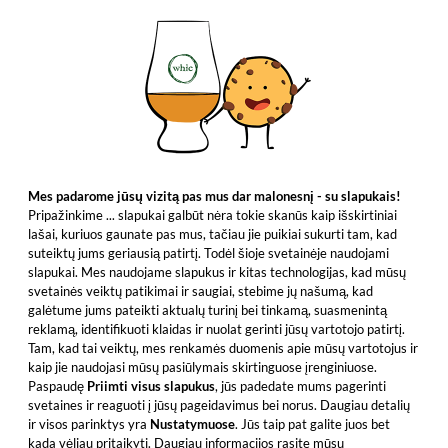
Mes padarome jūsų vizitą pas mus dar malonesnį - su slapukais!
Pripažinkime ... slapukai galbūt nėra tokie skanūs kaip išskirtiniai
lašai, kuriuos gaunate pas mus, tačiau jie puikiai sukurti tam, kad
suteiktų jums geriausią patirtį. Todėl šioje svetainėje naudojami
slapukai. Mes naudojame slapukus ir kitas technologijas, kad mūsų
svetainės veiktų patikimai ir saugiai, stebime jų našumą, kad
galėtume jums pateikti aktualų turinį bei tinkamą, suasmenintą
reklamą, identifikuoti klaidas ir nuolat gerinti jūsų vartotojo patirtį.
Tam, kad tai veiktų, mes renkamės duomenis apie mūsų vartotojus ir
kaip jie naudojasi mūsų pasiūlymais skirtinguose įrenginiuose.
Paspaudę
Priimti visus slapukus
, jūs padedate mums pagerinti
svetaines ir reaguoti į jūsų pageidavimus bei norus. Daugiau detalių
ir visos parinktys yra
Nustatymuose
. Jūs taip pat galite juos bet
kada vėliau pritaikyti. Daugiau informacijos rasite mūsų