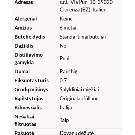
Adresas
s.r.l., Via Puni 10, 39020
Glorenza (BZ), Italien
Alergenai
Keine
Amžius
6 metai
Butelio dydis
Standartiniai buteliai
Dažiklis
Ne
Distiliavimo
Puni
gamykla
Dūmai
Rauchig
Fiksuotas tūris
0.7
Grūdų mišinys
Salykliniai miežiai
Išpilstytojas
Originalabfüllung
Kilmės šalis
Italija
Nešaltai
Taip
filtruotas
Pakuotė
Dovanų dėžutė