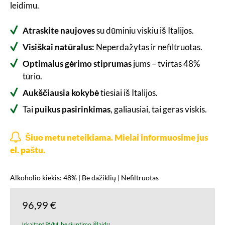
leidimu.
Atraskite naujoves
su dūminiu viskiu iš Italijos.
Visiškai natūralus:
Neperdažytas ir nefiltruotas.
Optimalus gėrimo stiprumas
jums – tvirtas 48%
tūrio.
Aukščiausia kokybė
tiesiai iš Italijos.
Tai
puikus pasirinkimas
, galiausiai, tai geras viskis.
Šiuo metu neteikiama. Mielai informuosime jus
el. paštu.
Alkoholio kiekis: 48% | Be dažiklių | Nefiltruotas
96,99 €
įskaitant PVM, be siuntimo išlaidų