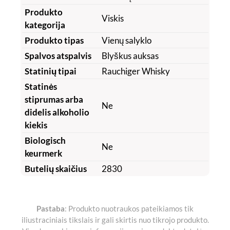
Produkto
Viskis
kategorija
Produkto tipas
Vienų salyklo
Spalvos atspalvis
Blyškus auksas
Statinių tipai
Rauchiger Whisky
Statinės
stiprumas arba
Ne
didelis alkoholio
kiekis
Biologisch
Ne
keurmerk
Butelių skaičius
2830
Pastaba
: Produkto nuotraukos pateikiamos tik
iliustraciniais tikslais ir gali skirtis nuo tikrojo produkto.