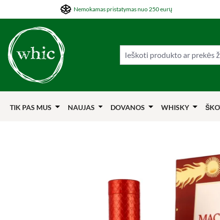
Nemokamas pristatymas nuo 250 eurų
ti į pagrindinį turinį
Šokti į paiešką
Šokti į pagrindinę navigaciją
TIK PAS MUS
NAUJAS
DOVANOS
WHISKY
ŠKO
Praleisti nuotraukų galeriją