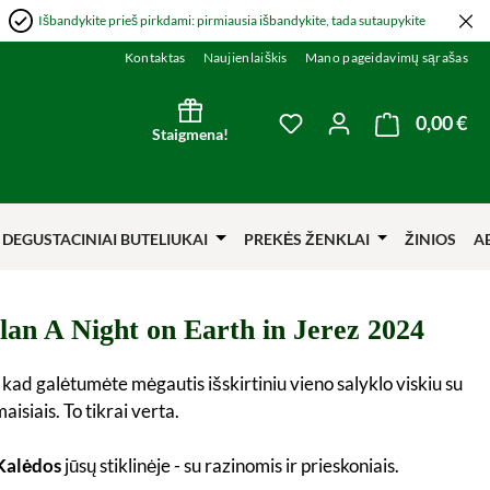
Išbandykite prieš pirkdami: pirmiausia išbandykite, tada sutaupykite
Kontaktas
Naujienlaiškis
Mano pageidavimų sąrašas
0,00 €
Kre
You have 0 wishlist item
Staigmena!
DEGUSTACINIAI BUTELIUKAI
PREKĖS ŽENKLAI
ŽINIOS
A
lan A Night on Earth in Jerez 2024
 kad galėtumėte mėgautis išskirtiniu vieno salyklo viskiu su
aisiais. To tikrai verta.
Kalėdos
jūsų stiklinėje - su razinomis ir prieskoniais.