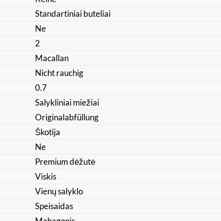
Standartiniai buteliai
Ne
2
Macallan
Nicht rauchig
0.7
Salykliniai miežiai
Originalabfüllung
Škotija
Ne
Premium dėžutė
Viskis
Vienų salyklo
Speisaidas
Mahagonis