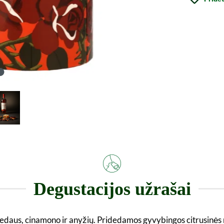
Degustacijos užrašai
medaus, cinamono ir anyžių. Pridedamos gyvybingos citrusinės n