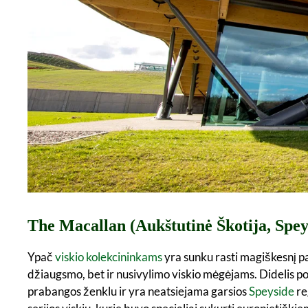
The Macallan (Aukštutinė Škotija, Spey
Ypač
viskio kolekcininkams
yra sunku rasti magiškesnį pa
džiaugsmo, bet ir nusivylimo viskio mėgėjams. Didelis 
prabangos ženklu ir yra neatsiejama garsios
Speyside
re