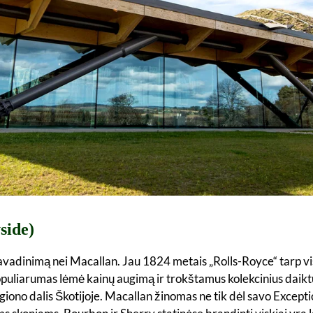
side)
vadinimą nei Macallan. Jau 1824 metais „Rolls-Royce“ tarp visk
populiarumas lėmė kainų augimą ir trokštamus kolekcinius daik
giono dalis Škotijoje. Macallan žinomas ne tik dėl savo Exceptio