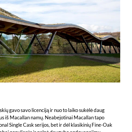
ių gavo savo licenciją ir nuo to laiko sukėlė daug
tus iš Macallan namų. Neabejotinai Macallan tapo
nal Single Cask serijos, bet ir dėl klasikinių Fine-Oak