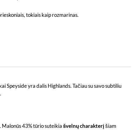
ieskoniais, tokiais kaip rozmarinas.
ai Speyside yra dalis Highlands. Tačiau su savo subtiliu
.
io. Malonūs 43% tūrio suteikia
švelnų charakterį
šiam