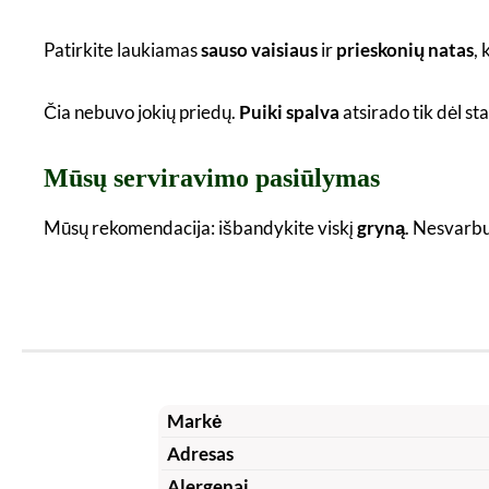
Patirkite laukiamas
sauso vaisiaus
ir
prieskonių natas
, 
Čia nebuvo jokių priedų.
Puiki spalva
atsirado tik dėl st
Mūsų serviravimo pasiūlymas
Mūsų rekomendacija: išbandykite viskį
gryną
. Nesvarbu
Markė
Adresas
Alergenai