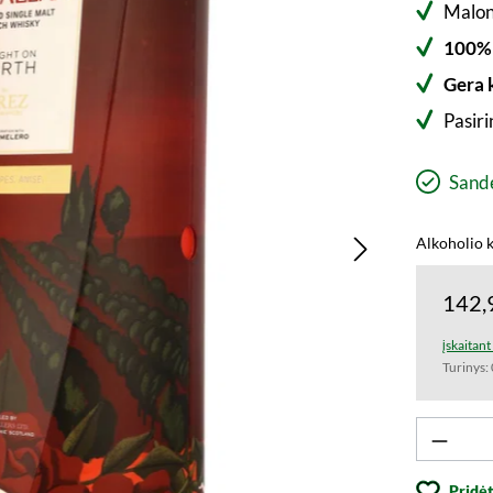
Malon
100% 
Gera 
Pasiri
Sandė
Alkoholio k
142,
įskaitan
Turinys:
Produk
Pridėt