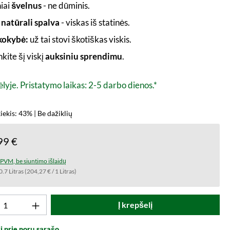
iai
švelnus
- ne dūminis.
natūrali spalva
- viskas iš statinės.
kokybė:
už tai stovi škotiškas viskis.
nkite šį viskį
auksiniu sprendimu
.
lyje. Pristatymo laikas: 2-5 darbo dienos.*
iekis: 43% | Be dažiklių
99 €
t PVM, be siuntimo išlaidų
0.7 Litras
(204,27 € / 1 Litras)
to kiekis: Įveskite norimą vertę arba naud
Į krepšelį
i prie norų sąrašo