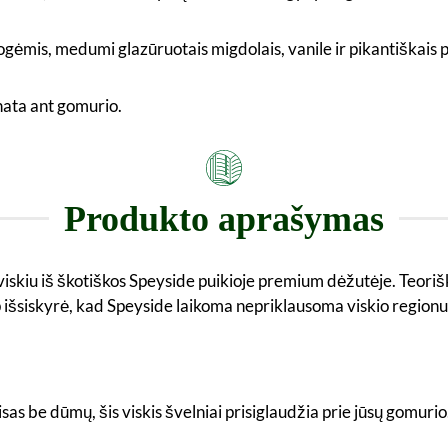
ėmis, medumi glazūruotais migdolais, vanile ir pikantiškais pr
nata ant gomurio.
Produkto aprašymas
iskiu iš škotiškos Speyside puikioje premium dėžutėje. Teorišk
taip išsiskyrė, kad Speyside laikoma nepriklausoma viskio regionu
Visas be dūmų, šis viskis švelniai prisiglaudžia prie jūsų gomur