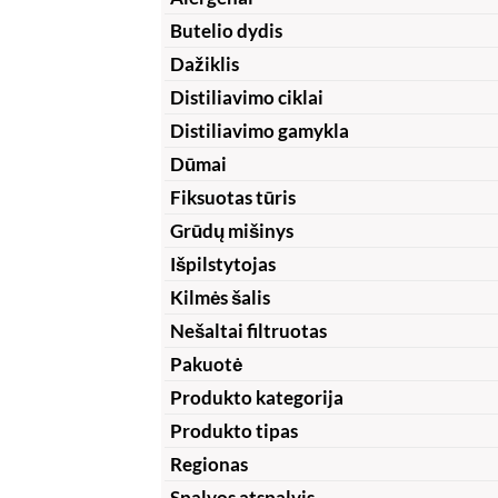
Butelio dydis
Dažiklis
Distiliavimo ciklai
Distiliavimo gamykla
Dūmai
Fiksuotas tūris
Grūdų mišinys
Išpilstytojas
Kilmės šalis
Nešaltai filtruotas
Pakuotė
Produkto kategorija
Produkto tipas
Regionas
Spalvos atspalvis