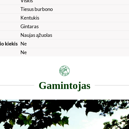
Viskis
Tiesus burbono
Kentukis
Gintaras
Naujas ąžuolas
io kiekis
Ne
Ne
Gamintojas