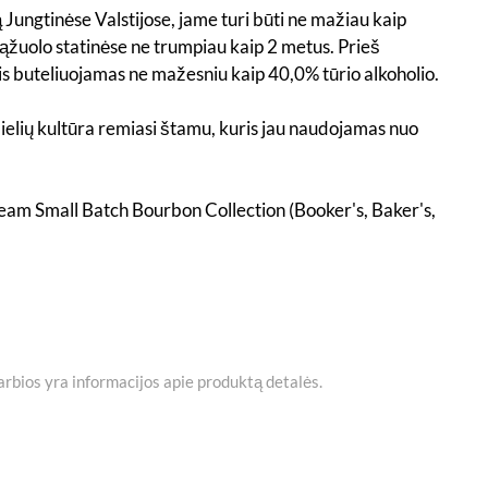
ą Jungtinėse Valstijose, jame turi būti ne mažiau kaip
e ąžuolo statinėse ne trumpiau kaip 2 metus. Prieš
skis buteliuojamas ne mažesniu kaip 40,0% tūrio alkoholio.
elių kultūra remiasi štamu, kuris jau naudojamas nuo
 Beam Small Batch Bourbon Collection (Booker's, Baker's,
varbios yra informacijos apie produktą detalės.