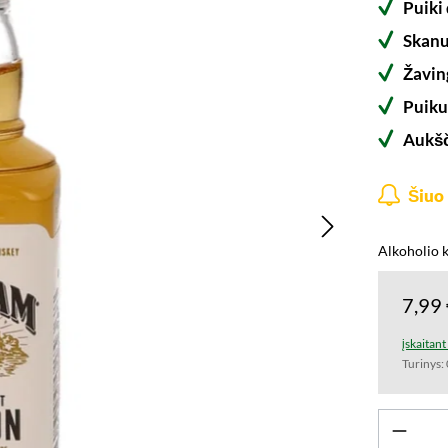
Puiki
Skan
Žavin
Puiku
Aukšč
Šiuo 
Alkoholio k
7,99
įskaitan
Turinys: