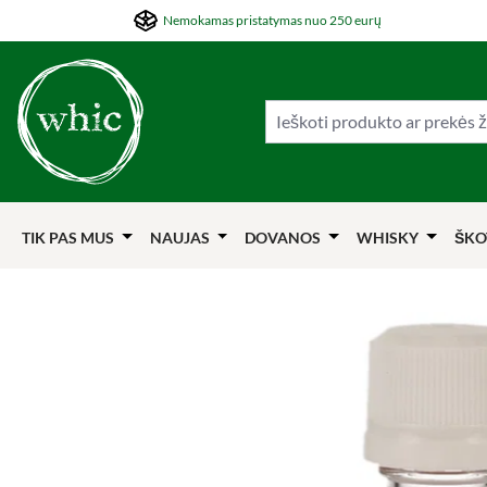
Nemokamas pristatymas nuo 250 eurų
ti į pagrindinį turinį
Šokti į paiešką
Šokti į pagrindinę navigaciją
TIK PAS MUS
NAUJAS
DOVANOS
WHISKY
ŠKO
Praleisti nuotraukų galeriją