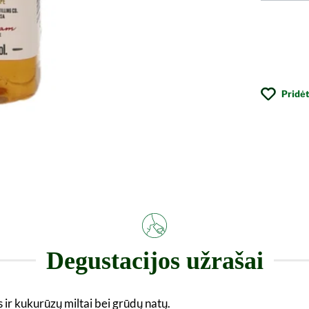
Pridėt
Degustacijos užrašai
s ir kukurūzų miltai bei grūdų natų.