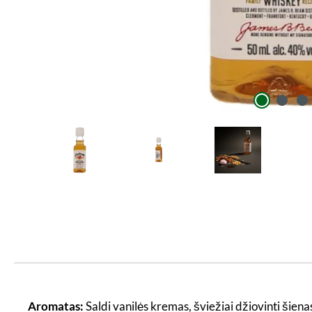
Aromatas:
Saldi vanilės kremas, šviežiai džiovinti šiena