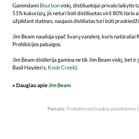
Gamindami
Bourbon
viskį, distiliuotojai privalo laikyt
51% kukurūzų, jis neturi būti distiliuotas virš 80% tūrio
užpildant statines, naujasis distiliatas turi būti praskie
Jim Beam naudoja ypač švarų vandenį, kuris natūraliai 
Prohibicijos pabaigos.
Jim Beam distilerija gamina ne tik Jim Beam viskį, bet i
Basil Hayden's,
Knob Creek
).
»
Daugiau apie
Jim Beam
Pastaba
: Produkto nuotraukos pateikiamos tik 