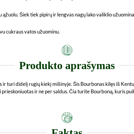
žuolu. Šiek tiek pipirų ir lengvas nagų lako valiklio užuomina
ngvu cukraus vatos užuominu.
Produkto aprašymas
 turi didelį rugių kiekį mišinyje. Šis Bourbonas kilęs iš Kentu
i prieskoniuotas ir ne per saldus. Čia turite Bourboną, kuris p
Faktas