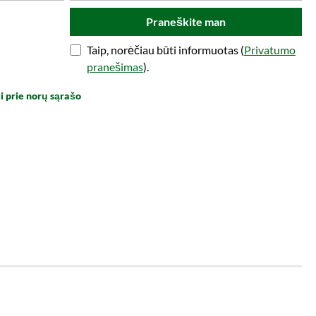
Praneškite man
Taip, norėčiau būti informuotas (
Privatumo
pranešimas
).
i prie norų sąrašo