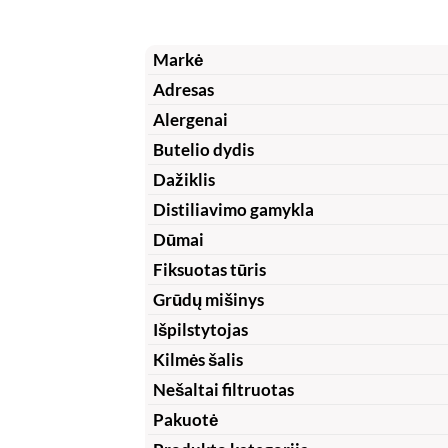
Markė
Adresas
Alergenai
Butelio dydis
Dažiklis
Distiliavimo gamykla
Dūmai
Fiksuotas tūris
Grūdų mišinys
Išpilstytojas
Kilmės šalis
Nešaltai filtruotas
Pakuotė