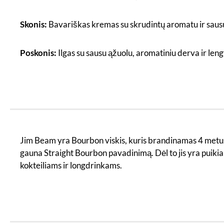
Skonis:
Bavariškas kremas su skrudintų aromatu ir sausu ą
Poskonis:
Ilgas su sausu ąžuolu, aromatiniu derva ir le
Jim Beam yra Bourbon viskis, kuris brandinamas 4 metus ir
gauna Straight Bourbon pavadinimą. Dėl to jis yra puikia
kokteiliams ir longdrinkams.