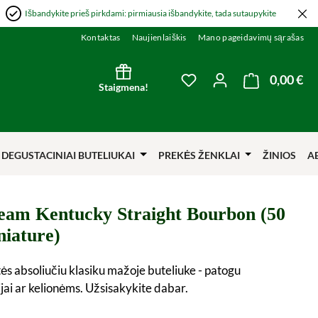
Išbandykite prieš pirkdami: pirmiausia išbandykite, tada sutaupykite
Kontaktas
Naujienlaiškis
Mano pageidavimų sąrašas
0,00 €
Kre
You have 0 wishlist item
Staigmena!
DEGUSTACINIAI BUTELIUKAI
PREKĖS ŽENKLAI
ŽINIOS
A
eam Kentucky Straight Bourbon (50
niature)
s absoliučiu klasiku mažoje buteliuke - patogu
jai ar kelionėms. Užsisakykite dabar.