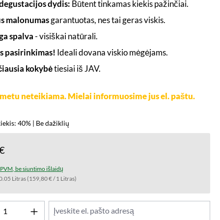
 degustacijos dydis:
Būtent tinkamas kiekis pažinčiai.
us malonumas
garantuotas, nes tai geras viskis.
ga spalva
- visiškai natūrali.
s pasirinkimas!
Ideali dovana viskio mėgėjams.
iausia kokybė
tiesiai iš JAV.
metu neteikiama. Mielai informuosime jus el. paštu.
iekis: 40% | Be dažiklių
 €
t PVM, be siuntimo išlaidų
0.05 Litras
(159,80 € / 1 Litras)