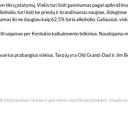
is tam tikrų įstatymų. Viskis turi būti gaminamas pagal apibrėžim
 alkoholio, turi būti be priedų ir brandinamas naujose, išdegtos
džiamas iki ne daugiau kaip 62,5% tūrio alkoholio. Galiausiai, vi
filtruojamas per Kentukio kalkakmenio telkinius. Naudojama mi
r įvairius prabangius viskius. Tarp jų yra Old Grand-Dad ir Jim
iliustraciniais tikslais ir gali skirtis nuo tikrojo produkto. Visada s