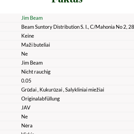
Jim Beam
Beam Suntory Distribution S. I., C/Mahonia No 2, 2
Keine
Maži buteliai
Ne
Jim Beam
Nicht rauchig
0.05
Grūdai
, Kukurūzai
, Salykliniai miežiai
Originalabfüllung
JAV
Ne
Nėra