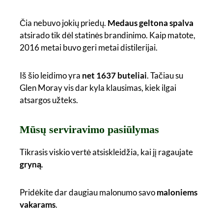
Čia nebuvo jokių priedų.
Medaus geltona spalva
atsirado tik dėl statinės brandinimo. Kaip matote,
2016 metai buvo geri metai distilerijai.
Iš šio leidimo yra
net 1637 buteliai
. Tačiau su
Glen Moray vis dar kyla klausimas, kiek ilgai
atsargos užteks.
Mūsų serviravimo pasiūlymas
Tikrasis viskio vertė atsiskleidžia, kai jį ragaujate
gryną
.
Pridėkite dar daugiau malonumo savo
maloniems
vakarams
.