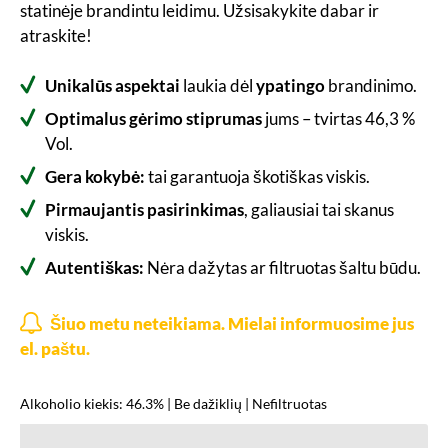
statinėje brandintu leidimu. Užsisakykite dabar ir
atraskite!
Unikalūs aspektai
laukia dėl
ypatingo
brandinimo.
Optimalus gėrimo stiprumas
jums – tvirtas 46,3 %
Vol.
Gera kokybė:
tai garantuoja škotiškas viskis.
Pirmaujantis pasirinkimas
, galiausiai tai skanus
viskis.
Autentiškas:
Nėra dažytas ar filtruotas šaltu būdu.
Šiuo metu neteikiama. Mielai informuosime jus
el. paštu.
Alkoholio kiekis: 46.3% | Be dažiklių | Nefiltruotas