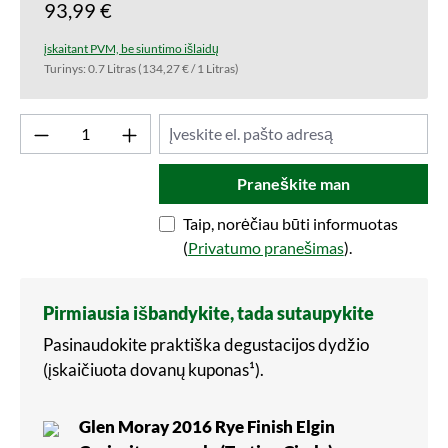
93,99 €
įskaitant PVM, be siuntimo išlaidų
Turinys:
0.7 Litras
(134,27 € / 1 Litras)
Praneškite man
Taip, norėčiau būti informuotas
(
Privatumo pranešimas
).
Pirmiausia išbandykite, tada sutaupykite
Pasinaudokite praktiška degustacijos dydžio
(įskaičiuota dovanų kuponas¹).
Glen Moray 2016 Rye Finish Elgin