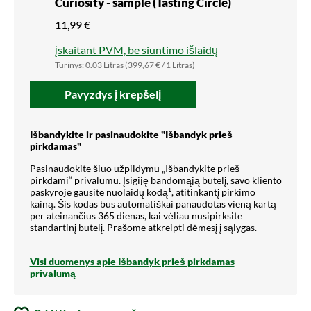
Curiosity - sample (Tasting Circle)
11,99 €
įskaitant PVM, be siuntimo išlaidų
Turinys:
0.03 Litras
(399,67 € / 1 Litras)
Pavyzdys į krepšelį
Išbandykite ir pasinaudokite "Išbandyk prieš
pirkdamas"
Pasinaudokite šiuo užpildymu „Išbandykite prieš
pirkdami“ privalumu. Įsigiję bandomąją butelį, savo kliento
paskyroje gausite nuolaidų kodą¹, atitinkantį pirkimo
kainą. Šis kodas bus automatiškai panaudotas vieną kartą
per ateinančius 365 dienas, kai vėliau nusipirksite
standartinį butelį. Prašome atkreipti dėmesį į sąlygas.
Visi duomenys apie Išbandyk prieš pirkdamas
privalumą