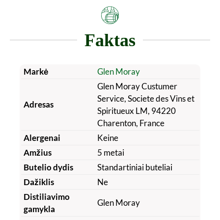
Faktas
Markė
Glen Moray
Glen Moray Custumer
Service, Societe des Vins et
Adresas
Spiritueux LM, 94220
Charenton, France
Alergenai
Keine
Amžius
5 metai
Butelio dydis
Standartiniai buteliai
Dažiklis
Ne
Distiliavimo
Glen Moray
gamykla