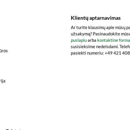
Klientų aptarnavimas
Ar turite klausimų apie mūsų p
užsakymą? Pasinaudokite mūs
puslapiu
arba
kontaktine form
susisieksime nedelsdami. Telef
iūros
pasiekti numeriu: +49 421 4
ija