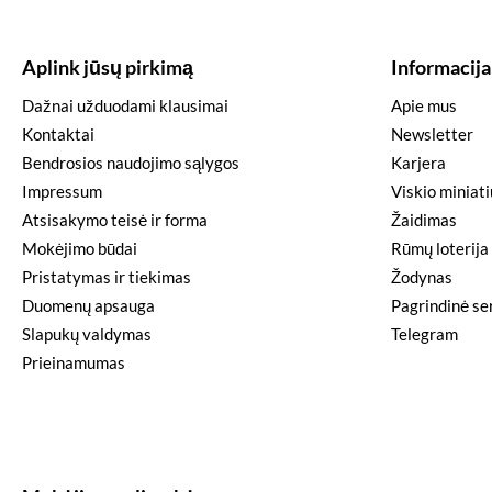
Aplink jūsų pirkimą
Informacija
Dažnai užduodami klausimai
Apie mus
Kontaktai
Newsletter
Bendrosios naudojimo sąlygos
Karjera
Impressum
Viskio miniat
Atsisakymo teisė ir forma
Žaidimas
Mokėjimo būdai
Rūmų loterija
Pristatymas ir tiekimas
Žodynas
Duomenų apsauga
Pagrindinė ser
Slapukų valdymas
Telegram
Prieinamumas