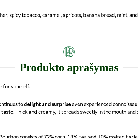
ther, spicy tobacco, caramel, apricots, banana bread, mint, and
Produkto aprašymas
for yourself.
ontinues to
delight and surprise
even experienced connoisseurs.
 taste.
Thick and creamy, it spreads sweetly in the mouth and se
ourbon consists of 72% corn, 18% rye, and 10% malted barley