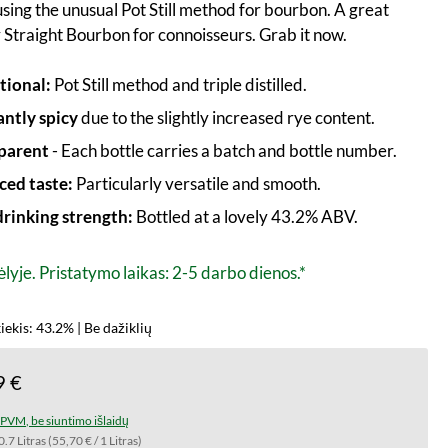
 using the unusual Pot Still method for bourbon. A great
Straight Bourbon for connoisseurs. Grab it now.
tional:
Pot Still method and triple distilled.
antly spicy
due to the slightly increased rye content.
parent
- Each bottle carries a batch and bottle number.
ced taste:
Particularly versatile and smooth.
drinking strength:
Bottled at a lovely 43.2% ABV.
lyje. Pristatymo laikas: 2-5 darbo dienos.*
iekis: 43.2% | Be dažiklių
9 €
t PVM, be siuntimo išlaidų
0.7 Litras
(55,70 € / 1 Litras)