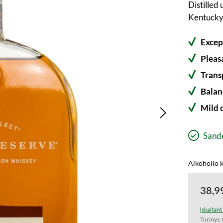
Distilled
Kentucky 
Excep
Pleas
Trans
Balan
Mild 
Sandė
Alkoholio k
38,9
įskaitan
Turinys: