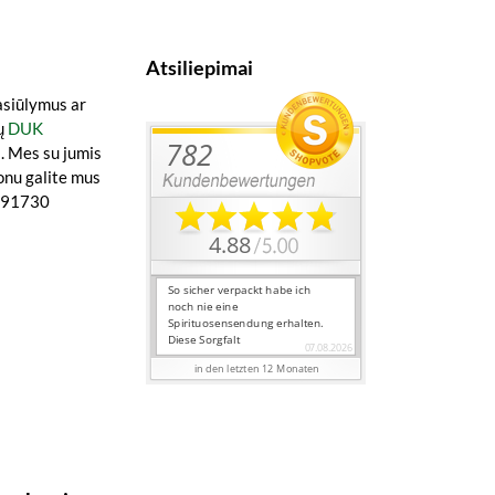
Atsiliepimai
asiūlymus ar
ų
DUK
a
. Mes su jumis
onu galite mus
0891730