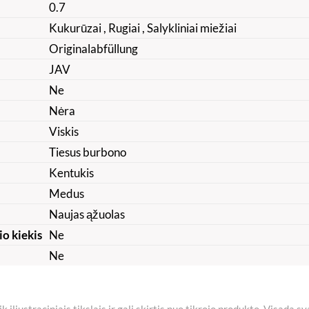
0.7
Kukurūzai
, Rugiai
, Salykliniai miežiai
Originalabfüllung
JAV
Ne
Nėra
Viskis
Tiesus burbono
Kentukis
Medus
Naujas ąžuolas
io kiekis
Ne
Ne
iliustraciniais tikslais ir gali skirtis nuo tikrojo produkto. Visada s