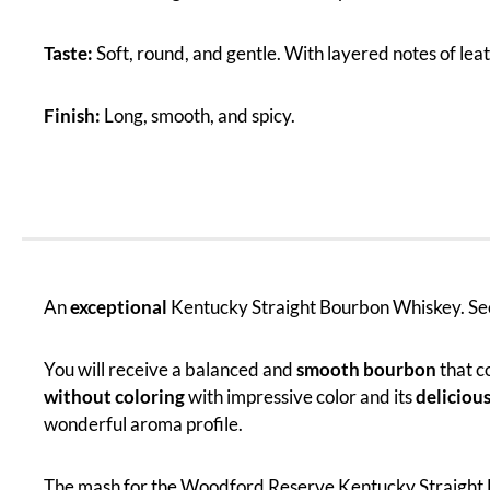
Taste:
Soft, round, and gentle. With layered notes of lea
Finish:
Long, smooth, and spicy.
An
exceptional
Kentucky Straight Bourbon Whiskey. See 
You will receive a balanced and
smooth bourbon
that c
without coloring
with impressive color and its
delicious
wonderful aroma profile.
The mash for the Woodford Reserve Kentucky Straight B