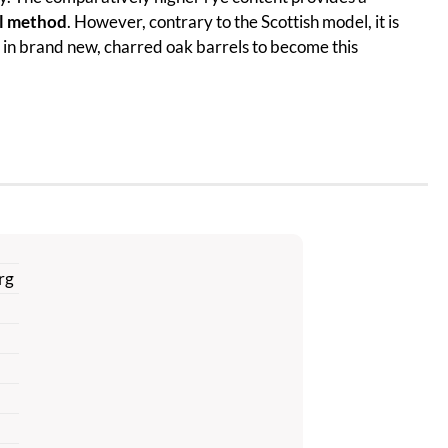
ll method
. However, contrary to the Scottish model, it is
rs in brand new, charred oak barrels to become this
rg