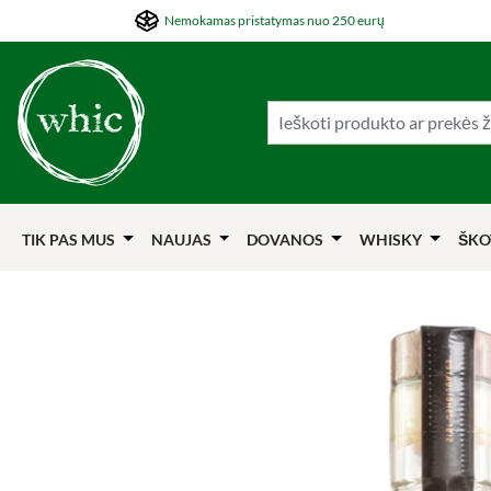
Nemokamas pristatymas nuo 250 eurų
ti į pagrindinį turinį
Šokti į paiešką
Šokti į pagrindinę navigaciją
TIK PAS MUS
NAUJAS
DOVANOS
WHISKY
ŠKO
Praleisti nuotraukų galeriją