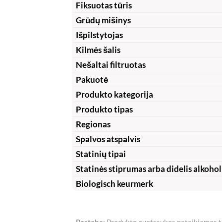
Fiksuotas tūris
Grūdų mišinys
Išpilstytojas
Kilmės šalis
Nešaltai filtruotas
Pakuotė
Produkto kategorija
Produkto tipas
Regionas
Spalvos atspalvis
Statinių tipai
Statinės stiprumas arba didelis alkohol
Biologisch keurmerk
Pastaba
: Produkto nuotraukos pateikiamos tik 