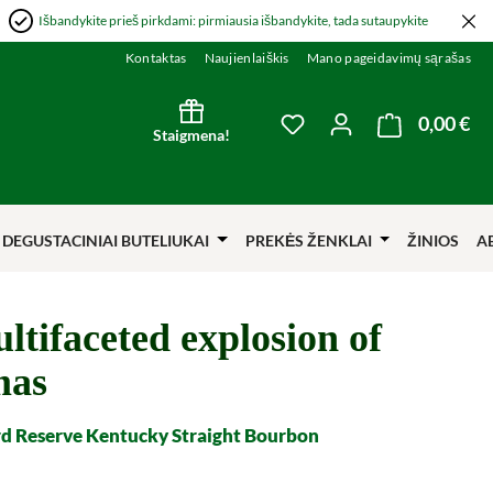
Išbandykite prieš pirkdami: pirmiausia išbandykite, tada sutaupykite
Kontaktas
Naujienlaiškis
Mano pageidavimų sąrašas
0,00 €
Kre
You have 0 wishlist item
Staigmena!
DEGUSTACINIAI BUTELIUKAI
PREKĖS ŽENKLAI
ŽINIOS
A
ltifaceted explosion of
mas
 Reserve Kentucky Straight Bourbon