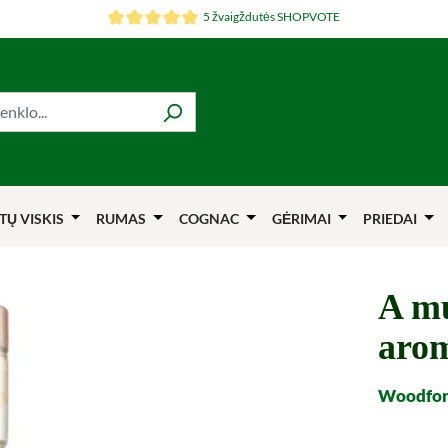
5 žvaigždutės SHOPVOTE
TŲ VISKIS
RUMAS
COGNAC
GĖRIMAI
PRIEDAI
A mu
aro
Woodford