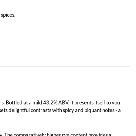
 spices.
 Bottled at a mild 43.2% ABV, it presents itself to you
ts delightful contrasts with spicy and piquant notes - a
. The comparatively higher rye content provides a