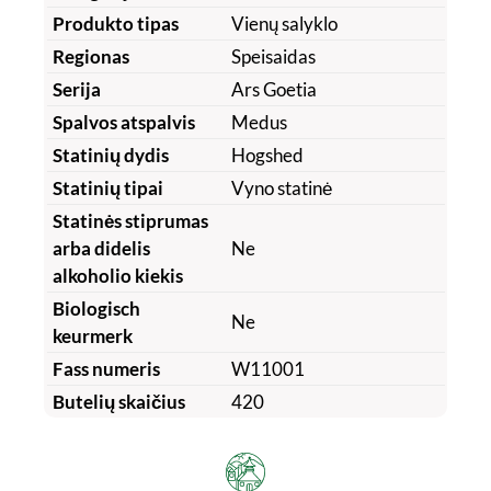
Produkto tipas
Vienų salyklo
Regionas
Speisaidas
Serija
Ars Goetia
Spalvos atspalvis
Medus
Statinių dydis
Hogshed
Statinių tipai
Vyno statinė
Statinės stiprumas
arba didelis
Ne
alkoholio kiekis
Biologisch
Ne
keurmerk
Fass numeris
W11001
Butelių skaičius
420