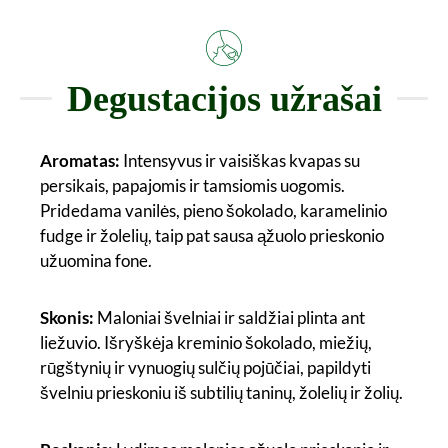
Degustacijos užrašai
Aromatas:
Intensyvus ir vaisiškas kvapas su
persikais, papajomis ir tamsiomis uogomis.
Pridedama vanilės, pieno šokolado, karamelinio
fudge ir žolelių, taip pat sausa ąžuolo prieskonio
užuomina fone.
Skonis:
Maloniai švelniai ir saldžiai plinta ant
liežuvio. Išryškėja kreminio šokolado, miežių,
rūgštynių ir vynuogių sulčių pojūčiai, papildyti
švelniu prieskoniu iš subtilių taninų, žolelių ir žolių.