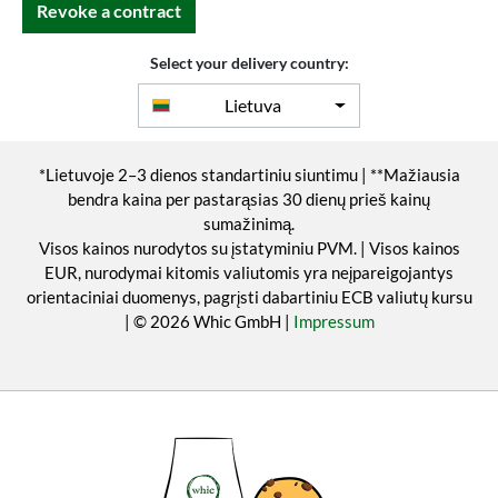
Revoke a contract
Select your delivery country:
Lietuva
*Lietuvoje 2–3 dienos standartiniu siuntimu | **Mažiausia
bendra kaina per pastarąsias 30 dienų prieš kainų
sumažinimą.
Visos kainos nurodytos su įstatyminiu PVM. | Visos kainos
EUR, nurodymai kitomis valiutomis yra neįpareigojantys
orientaciniai duomenys, pagrįsti dabartiniu ECB valiutų kursu
| © 2026 Whic GmbH |
Impressum