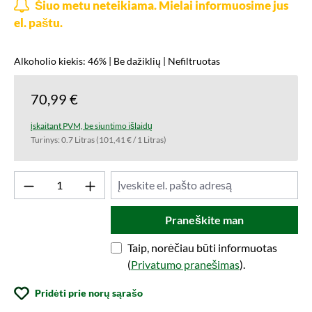
Šiuo metu neteikiama. Mielai informuosime jus
el. paštu.
Alkoholio kiekis: 46% | Be dažiklių | Nefiltruotas
70,99 €
įskaitant PVM, be siuntimo išlaidų
Turinys:
0.7 Litras
(101,41 € / 1 Litras)
Praneškite man
Taip, norėčiau būti informuotas
(
Privatumo pranešimas
).
Pridėti prie norų sąrašo