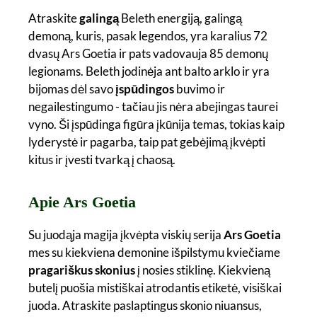
Atraskite
galingą
Beleth energiją, galingą
demoną, kuris, pasak legendos, yra karalius 72
dvasų Ars Goetia ir pats vadovauja 85 demonų
legionams. Beleth jodinėja ant balto arklo ir yra
bijomas dėl savo
įspūdingos
buvimo ir
negailestingumo - tačiau jis nėra abejingas taurei
vyno. Ši įspūdinga figūra įkūnija temas, tokias kaip
lyderystė ir pagarba, taip pat gebėjimą įkvėpti
kitus ir įvesti tvarką į chaosą.
Apie Ars Goetia
Su juodąja magija įkvėpta viskių serija
Ars Goetia
mes su kiekviena demonine išpilstymu kviečiame
pragariškus skonius
į nosies stiklinę. Kiekvieną
butelį puošia mistiškai atrodantis etiketė, visiškai
juoda. Atraskite paslaptingus skonio niuansus,