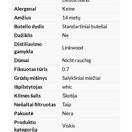
Alergenai
Keine
Amžius
14 metų
Butelio dydis
Standartiniai buteliai
Dažiklis
Ne
Distiliavimo
Linkwood
gamykla
Dūmai
Nicht rauchig
Fiksuotas tūris
0.7
Grūdų mišinys
Salykliniai miežiai
Išpilstytojas
whic
Kilmės šalis
Škotija
Nešaltai filtruotas
Taip
Pakuotė
Nėra
Produkto
Viskis
kategorija