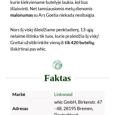
kurie kiekviename butelyje laukia, kol bus
išlaisvinti. Net tamsiausiomis metų dienomis
malonumas
su Ars Goetia niekada nesibaigia.
Nors šį viskį išleidžiame penktadienį, 13-ąją:
nelaimė ištinka tik tuos, kurie praleidžia šį viskį!
Greitai užsitikrinkite vieną iš
tik 420 butelių,
išskirtinai pas whic.
Faktas
Markė
Linkwood
whic GmbH, Birkenstr. 47
Adresas
- 48, 28195 Bremen,
Deutschland