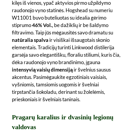
kilęs iš vienos, ypač aktyvios pirmo užpildymo
raudonojo vyno statinės. Hogshead su numeriu
W11001 buvo buteliuotas su idealia gėrimo
stiprumo
46% Vol.,
be dažiklių ir be šaldymo
filtravimo. Taip jūs mėgausitės savo dramatu su
natūralia spalva
ir visiškai išsaugotais skonio
elementais. Tradicijų turinti Linkwood distilerija
garsėja savo elegantišku, floraliu stiliumi, kuris čia,
dėka raudonojo vyno brandinimo, įgauna
intensyvią vaisių dimensiją
ir švelnius sausus
akcentus. Pasimėgaukite egzotiniais vaisiais,
vyšniomis, tamsiomis uogomis ir švelniai
tirpstančia šokoladu, derinant su žolelėmis,
prieskoniais ir švelniais taninais.
Pragarų karalius ir dvasinių legionų
valdovas