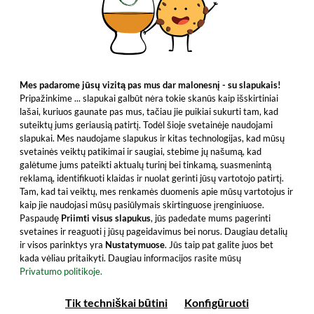
Mes padarome jūsų vizitą pas mus dar malonesnį - su slapukais!
Pripažinkime ... slapukai galbūt nėra tokie skanūs kaip išskirtiniai
lašai, kuriuos gaunate pas mus, tačiau jie puikiai sukurti tam, kad
suteiktų jums geriausią patirtį. Todėl šioje svetainėje naudojami
slapukai. Mes naudojame slapukus ir kitas technologijas, kad mūsų
svetainės veiktų patikimai ir saugiai, stebime jų našumą, kad
galėtume jums pateikti aktualų turinį bei tinkamą, suasmenintą
reklamą, identifikuoti klaidas ir nuolat gerinti jūsų vartotojo patirtį.
Tam, kad tai veiktų, mes renkamės duomenis apie mūsų vartotojus ir
kaip jie naudojasi mūsų pasiūlymais skirtinguose įrenginiuose.
Paspaudę
Priimti visus slapukus
, jūs padedate mums pagerinti
svetaines ir reaguoti į jūsų pageidavimus bei norus. Daugiau detalių
ir visos parinktys yra
Nustatymuose
. Jūs taip pat galite juos bet
kada vėliau pritaikyti. Daugiau informacijos rasite mūsų
Privatumo politikoje.
Tik techniškai būtini
Konfigūruoti