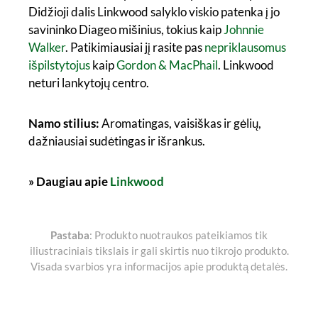
Didžioji dalis Linkwood salyklo viskio patenka į jo
savininko Diageo mišinius, tokius kaip
Johnnie
Walker
. Patikimiausiai jį rasite pas
nepriklausomus
išpilstytojus
kaip
Gordon & MacPhail
. Linkwood
neturi lankytojų centro.
Namo stilius:
Aromatingas, vaisiškas ir gėlių,
dažniausiai sudėtingas ir išrankus.
» Daugiau apie
Linkwood
Pastaba
: Produkto nuotraukos pateikiamos tik
iliustraciniais tikslais ir gali skirtis nuo tikrojo produkto.
Visada svarbios yra informacijos apie produktą detalės.