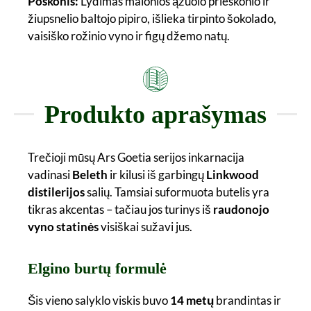
Poskonis:
Lydimas malonios ąžuolo prieskonio ir
žiupsnelio baltojo pipiro, išlieka tirpinto šokolado,
vaisiško rožinio vyno ir figų džemo natų.
Produkto aprašymas
Trečioji mūsų Ars Goetia serijos inkarnacija
vadinasi
Beleth
ir kilusi iš garbingų
Linkwood
distilerijos
salių. Tamsiai suformuota butelis yra
tikras akcentas – tačiau jos turinys iš
raudonojo
vyno statinės
visiškai sužavi jus.
Elgino burtų formulė
Šis vieno salyklo viskis buvo
14 metų
brandintas ir