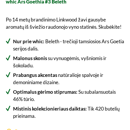
whic Ars Goethia #3 Beleth
Po 14 metų brandinimo Linkwood žavi gausybe
aromatų iš šviežio raudonojo vyno statinės. Skubėkite!
Nur prie whic:
Beleth - trečioji tamsiosios Ars Goetia
serijos dalis.
Malonus skonis
su vynuogėmis, vyšniomis ir
šokoladu.
Prabangus akcentas
natūralioje spalvoje ir
demoniniame dizaine.
Optimalus gėrimo stiprumas:
Su subalansuotais
46% tūrio.
Mistinis kolekcionieriaus daiktas:
Tik 420 butelių
prieinama.