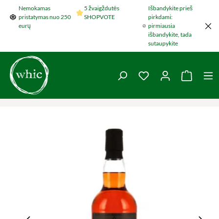
Nemokamas
5 žvaigždutės
Išbandykite prieš
Šokti į pagrindinį turinį
pristatymas nuo 250
SHOPVOTE
pirkdami:
eurų
pirmiausia
išbandykite, tada
sutaupykite
You have 0 wishlist 
Krepšel
Praleisti nuotraukų galeriją