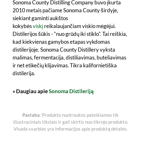
Sonoma County Distilling Company buvo įkurta
2010 metais pačiame Sonoma County širdyje,
siekiant gaminti aukštos
kokybės
viskį
reikalaujančiam viskio mėgėjui.
Distilerijos šūkis - "nuo grūdų iki stiklo". Tai reiškia,
kad kiekvienas gamybos etapas vykdomas
distilerijoje. Sonoma County Distillery vyksta
malimas, fermentacija, distiliavimas, buteliavimas
ir net etikečių klijavimas. Tikra kalifornietiška
distilerija.
» Daugiau apie
Sonoma Distileriją
Pastaba
: Produkto nuotraukos pateikiamos tik
iliustraciniais tikslais ir gali skirtis nuo tikrojo produkto.
Visada svarbios yra informacijos apie produktą detalės.