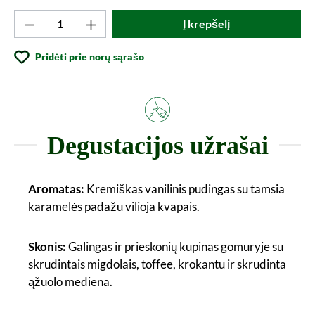
Produkto kiekis: Įveskite norimą vertę arba
Į krepšelį
Pridėti prie norų sąrašo
Degustacijos užrašai
Aromatas:
Kremiškas vanilinis pudingas su tamsia
karamelės padažu vilioja kvapais.
Skonis:
Galingas ir prieskonių kupinas gomuryje su
skrudintais migdolais, toffee, krokantu ir skrudinta
ąžuolo mediena.