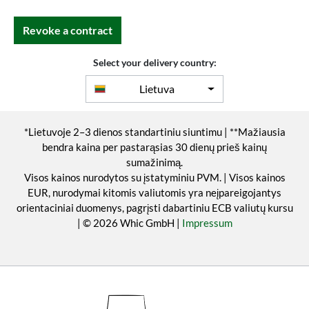
Revoke a contract
Select your delivery country:
Lietuva
*Lietuvoje 2–3 dienos standartiniu siuntimu | **Mažiausia
bendra kaina per pastarąsias 30 dienų prieš kainų
sumažinimą.
Visos kainos nurodytos su įstatyminiu PVM. | Visos kainos
EUR, nurodymai kitomis valiutomis yra neįpareigojantys
orientaciniai duomenys, pagrįsti dabartiniu ECB valiutų kursu
| © 2026 Whic GmbH |
Impressum