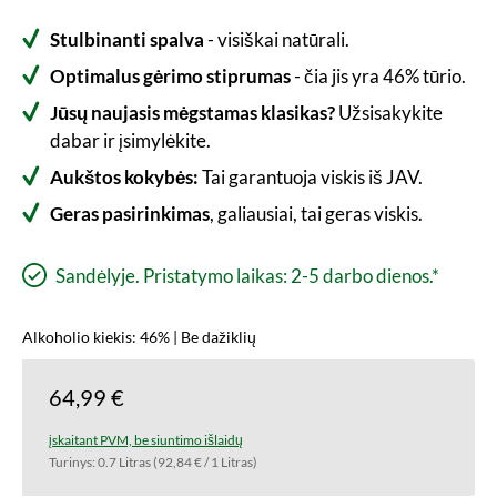
Stulbinanti spalva
- visiškai natūrali.
Optimalus gėrimo stiprumas
- čia jis yra 46% tūrio.
Jūsų naujasis mėgstamas klasikas?
Užsisakykite
dabar ir įsimylėkite.
Aukštos kokybės:
Tai garantuoja viskis iš JAV.
Geras pasirinkimas
, galiausiai, tai geras viskis.
Sandėlyje. Pristatymo laikas: 2-5 darbo dienos.*
Alkoholio kiekis: 46% | Be dažiklių
64,99 €
įskaitant PVM, be siuntimo išlaidų
Turinys:
0.7 Litras
(92,84 € / 1 Litras)