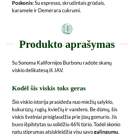
Poskonis:
Su espresso, skrudintais grūdais,
karamele ir Demerara cukrumi.
Produkto aprašymas
Su Sonoma Kalifornijos Burbonu radote skanų
viskio delikatesą iš JAV.
Kodėl šis viskis toks geras
Šio viskio istorija prasideda nuo miežių salyklo,
kukurūzų, rugių, kviečių ir vandens. Be dūmų, šis
viskis švelniai prisiglaudžia prie jūsų gomurio. Jis
buvo išpilstytas su solidžiu 46% tūrio. Todėl skonio
natų stiprumas atsiskleidžia visu savo
galingumu
.