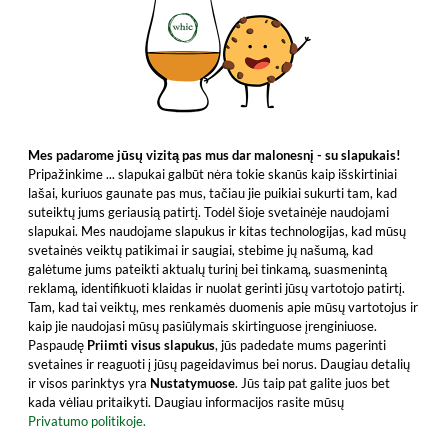
Mes padarome jūsų vizitą pas mus dar malonesnį - su slapukais!
Pripažinkime ... slapukai galbūt nėra tokie skanūs kaip išskirtiniai
lašai, kuriuos gaunate pas mus, tačiau jie puikiai sukurti tam, kad
suteiktų jums geriausią patirtį. Todėl šioje svetainėje naudojami
slapukai. Mes naudojame slapukus ir kitas technologijas, kad mūsų
svetainės veiktų patikimai ir saugiai, stebime jų našumą, kad
galėtume jums pateikti aktualų turinį bei tinkamą, suasmenintą
reklamą, identifikuoti klaidas ir nuolat gerinti jūsų vartotojo patirtį.
Tam, kad tai veiktų, mes renkamės duomenis apie mūsų vartotojus ir
kaip jie naudojasi mūsų pasiūlymais skirtinguose įrenginiuose.
Paspaudę
Priimti visus slapukus
, jūs padedate mums pagerinti
svetaines ir reaguoti į jūsų pageidavimus bei norus. Daugiau detalių
ir visos parinktys yra
Nustatymuose
. Jūs taip pat galite juos bet
kada vėliau pritaikyti. Daugiau informacijos rasite mūsų
Privatumo politikoje.