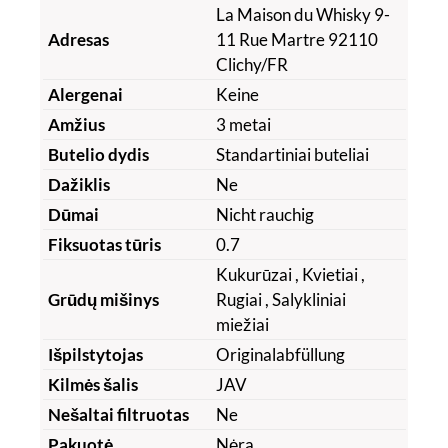
La Maison du Whisky 9-
Adresas
11 Rue Martre 92110
Clichy/FR
Alergenai
Keine
Amžius
3 metai
Butelio dydis
Standartiniai buteliai
Dažiklis
Ne
Dūmai
Nicht rauchig
Fiksuotas tūris
0.7
Kukurūzai
, Kvietiai
,
Grūdų mišinys
Rugiai
, Salykliniai
miežiai
Išpilstytojas
Originalabfüllung
Kilmės šalis
JAV
Nešaltai filtruotas
Ne
Pakuotė
Nėra