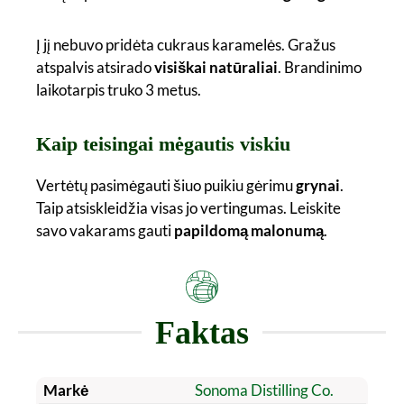
Į jį nebuvo pridėta cukraus karamelės. Gražus
atspalvis atsirado
visiškai natūraliai
. Brandinimo
laikotarpis truko 3 metus.
Kaip teisingai mėgautis viskiu
Vertėtų pasimėgauti šiuo puikiu gėrimu
grynai
.
Taip atsiskleidžia visas jo vertingumas. Leiskite
savo vakarams gauti
papildomą malonumą
.
Faktas
Markė
Sonoma Distilling Co.