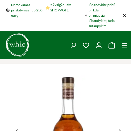
Nemokamas
5 žvaigždutės
Išbandykite prieš
Šokti į pagrindinį turinį
pristatymas nuo 250
SHOPVOTE
pirkdami:
eurų
pirmiausia
išbandykite, tada
sutaupykite
You have 0 wishlist 
Krepšel
Praleisti nuotraukų galeriją