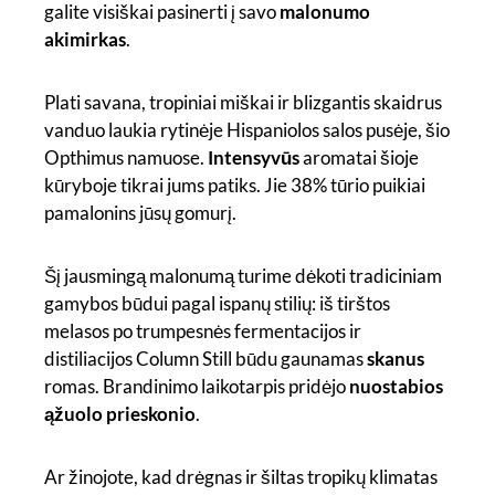
galite visiškai pasinerti į savo
malonumo
akimirkas
.
Plati savana, tropiniai miškai ir blizgantis skaidrus
vanduo laukia rytinėje Hispaniolos salos pusėje, šio
Opthimus namuose.
Intensyvūs
aromatai šioje
kūryboje tikrai jums patiks. Jie 38% tūrio puikiai
pamalonins jūsų gomurį.
Šį jausmingą malonumą turime dėkoti tradiciniam
gamybos būdui pagal ispanų stilių: iš tirštos
melasos po trumpesnės fermentacijos ir
distiliacijos Column Still būdu gaunamas
skanus
romas. Brandinimo laikotarpis pridėjo
nuostabios
ąžuolo prieskonio
.
Ar žinojote, kad drėgnas ir šiltas tropikų klimatas