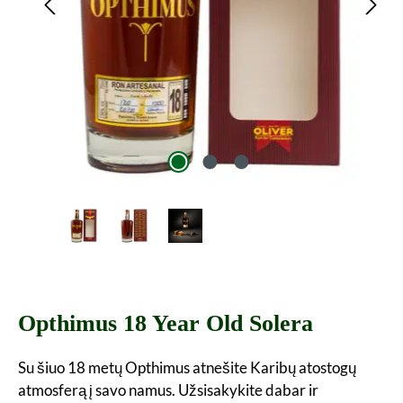
Opthimus 18 Year Old Solera
Su šiuo 18 metų Opthimus atnešite Karibų atostogų
atmosferą į savo namus. Užsisakykite dabar ir