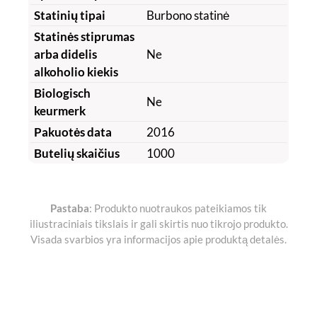
Statinių tipai
Burbono statinė
Statinės stiprumas
arba didelis
Ne
alkoholio kiekis
Biologisch
Ne
keurmerk
Pakuotės data
2016
Butelių skaičius
1000
Pastaba
: Produkto nuotraukos pateikiamos tik
iliustraciniais tikslais ir gali skirtis nuo tikrojo produkto.
Visada svarbios yra informacijos apie produktą detalės.