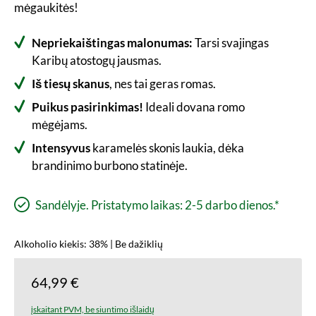
mėgaukitės!
Nepriekaištingas malonumas:
Tarsi svajingas
Karibų atostogų jausmas.
Iš tiesų skanus
, nes tai geras romas.
Puikus pasirinkimas!
Ideali dovana romo
mėgėjams.
Intensyvus
karamelės skonis laukia, dėka
brandinimo burbono statinėje.
Sandėlyje. Pristatymo laikas: 2-5 darbo dienos.*
Alkoholio kiekis: 38% | Be dažiklių
64,99 €
įskaitant PVM, be siuntimo išlaidų