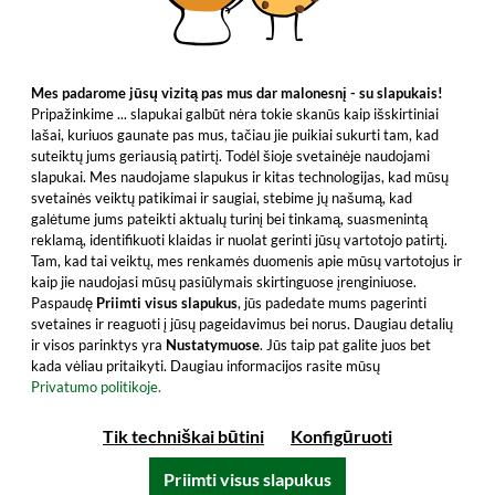
Mes padarome jūsų vizitą pas mus dar malonesnį - su slapukais!
Pripažinkime ... slapukai galbūt nėra tokie skanūs kaip išskirtiniai
lašai, kuriuos gaunate pas mus, tačiau jie puikiai sukurti tam, kad
suteiktų jums geriausią patirtį. Todėl šioje svetainėje naudojami
slapukai. Mes naudojame slapukus ir kitas technologijas, kad mūsų
svetainės veiktų patikimai ir saugiai, stebime jų našumą, kad
galėtume jums pateikti aktualų turinį bei tinkamą, suasmenintą
reklamą, identifikuoti klaidas ir nuolat gerinti jūsų vartotojo patirtį.
Tam, kad tai veiktų, mes renkamės duomenis apie mūsų vartotojus ir
kaip jie naudojasi mūsų pasiūlymais skirtinguose įrenginiuose.
Paspaudę
Priimti visus slapukus
, jūs padedate mums pagerinti
svetaines ir reaguoti į jūsų pageidavimus bei norus. Daugiau detalių
ir visos parinktys yra
Nustatymuose
. Jūs taip pat galite juos bet
kada vėliau pritaikyti. Daugiau informacijos rasite mūsų
Privatumo politikoje.
Tik techniškai būtini
Konfigūruoti
Priimti visus slapukus