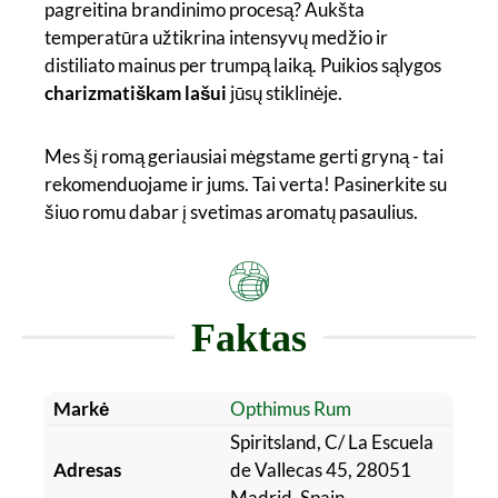
pagreitina brandinimo procesą? Aukšta
temperatūra užtikrina intensyvų medžio ir
distiliato mainus per trumpą laiką. Puikios sąlygos
charizmatiškam lašui
jūsų stiklinėje.
Mes šį romą geriausiai mėgstame gerti gryną - tai
rekomenduojame ir jums. Tai verta! Pasinerkite su
šiuo romu dabar į svetimas aromatų pasaulius.
Faktas
Markė
Opthimus Rum
Spiritsland, C/ La Escuela
Adresas
de Vallecas 45, 28051
Madrid, Spain