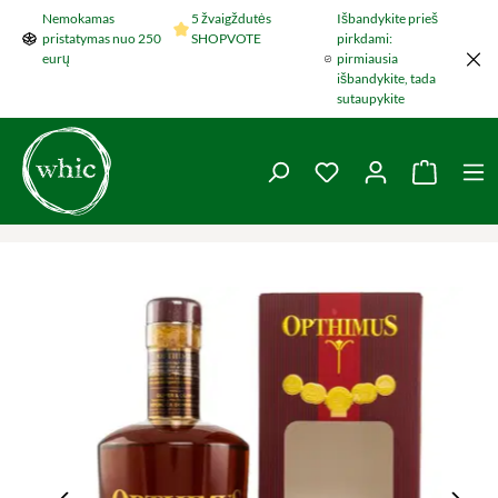
Nemokamas
5 žvaigždutės
Išbandykite prieš
Šokti į pagrindinį turinį
pristatymas nuo 250
SHOPVOTE
pirkdami:
eurų
pirmiausia
išbandykite, tada
sutaupykite
You have 0 wishlist 
Krepšel
Praleisti nuotraukų galeriją