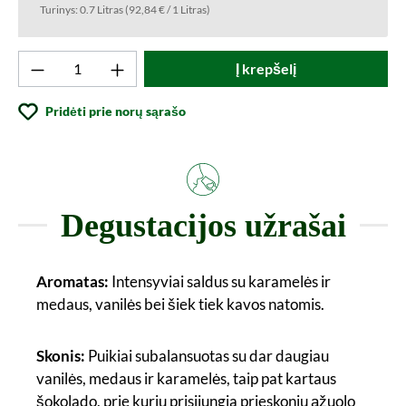
Turinys:
0.7 Litras
(92,84 € / 1 Litras)
Produkto kiekis: Įveskite norimą vertę arba
Į krepšelį
Pridėti prie norų sąrašo
Degustacijos užrašai
Aromatas:
Intensyviai saldus su karamelės ir
medaus, vanilės bei šiek tiek kavos natomis.
Skonis:
Puikiai subalansuotas su dar daugiau
vanilės, medaus ir karamelės, taip pat kartaus
šokolado, prie kurių prisijungia prieskonių ąžuolo