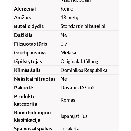
Alergenai
Keine
Amžius
18 metų
Butelio dydis
Standartiniai buteliai
Dažiklis
Ne
Fiksuotas tūris
0.7
Grūdų mišinys
Melasa
Išpilstytojas
Originalabfüllung
Kilmės šalis
Dominikos Respublika
Nešaltai filtruotas
Ne
Pakuotė
Dovanų dėžutė
Produkto
Romas
kategorija
Romo kolonijinė
Ispanų stilius
klasifikacija
Spalvos atspalvis
Terakota