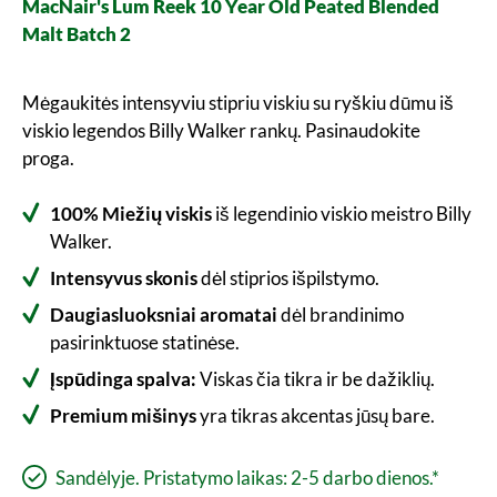
MacNair's Lum Reek 10 Year Old Peated Blended
Malt Batch 2
Mėgaukitės intensyviu stipriu viskiu su ryškiu dūmu iš
viskio legendos Billy Walker rankų. Pasinaudokite
proga.
100% Miežių viskis
iš legendinio viskio meistro Billy
Walker.
Intensyvus skonis
dėl stiprios išpilstymo.
Daugiasluoksniai aromatai
dėl brandinimo
pasirinktuose statinėse.
Įspūdinga spalva:
Viskas čia tikra ir be dažiklių.
Premium mišinys
yra tikras akcentas jūsų bare.
Sandėlyje. Pristatymo laikas: 2-5 darbo dienos.*