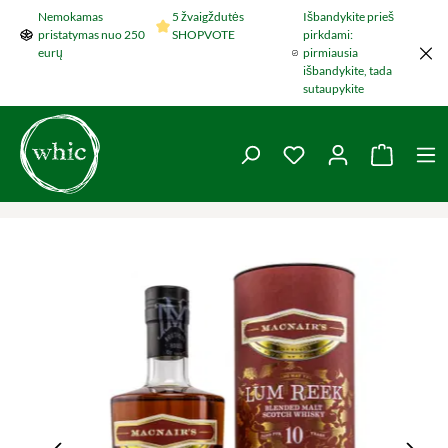
Nemokamas
5 žvaigždutės
Išbandykite prieš
Šokti į pagrindinį turinį
pristatymas nuo 250
SHOPVOTE
pirkdami:
eurų
pirmiausia
išbandykite, tada
sutaupykite
You have 0 wishlist 
Krepšel
Praleisti nuotraukų galeriją