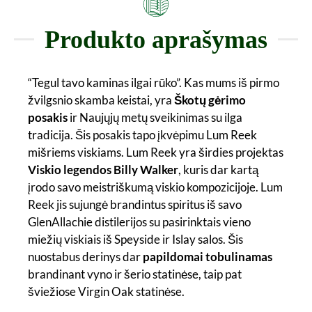
Produkto aprašymas
“Tegul tavo kaminas ilgai rūko”. Kas mums iš pirmo
žvilgsnio skamba keistai, yra
Škotų gėrimo
posakis
ir Naujųjų metų sveikinimas su ilga
tradicija. Šis posakis tapo įkvėpimu Lum Reek
mišriems viskiams. Lum Reek yra širdies projektas
Viskio legendos Billy Walker
, kuris dar kartą
įrodo savo meistriškumą viskio kompozicijoje. Lum
Reek jis sujungė brandintus spiritus iš savo
GlenAllachie distilerijos su pasirinktais vieno
miežių viskiais iš Speyside ir Islay salos. Šis
nuostabus derinys dar
papildomai tobulinamas
brandinant vyno ir šerio statinėse, taip pat
šviežiose Virgin Oak statinėse.