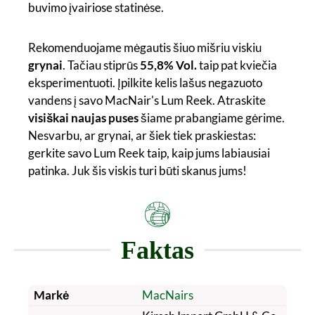
buvimo įvairiose statinėse.
Rekomenduojame mėgautis šiuo mišriu viskiu
grynai
. Tačiau stiprūs
55,8% Vol.
taip pat kviečia
eksperimentuoti. Įpilkite kelis lašus negazuoto
vandens į savo MacNair's Lum Reek. Atraskite
visiškai naujas puses
šiame prabangiame gėrime.
Nesvarbu, ar grynai, ar šiek tiek praskiestas:
gerkite savo Lum Reek taip, kaip jums labiausiai
patinka. Juk šis viskis turi būti skanus jums!
Faktas
Markė
MacNairs