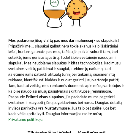
Mes padarome jūsų vizitą pas mus dar malonesnį - su slapukais!
Pripažinkime ... slapukai galbūt nėra tokie skanūs kaip išskirtiniai
lašai, kuriuos gaunate pas mus, tačiau jie puikiai sukurti tam, kad
suteiktų jums geriausią patirtį. Todėl šioje svetainėje naudojami
slapukai. Mes naudojame slapukus ir kitas technologijas, kad mūsų
svetainės veiktų patikimai ir saugiai, stebime jų našumą, kad
galėtume jums pateikti aktualų turinį bei tinkamą, suasmenintą
reklamą, identifikuoti klaidas ir nuolat gerinti jūsų vartotojo patirtį.
Tam, kad tai veiktų, mes renkamės duomenis apie mūsų vartotojus ir
kaip jie naudojasi mūsų pasiūlymais skirtinguose įrenginiuose.
Paspaudę
Priimti visus slapukus
, jūs padedate mums pagerinti
svetaines ir reaguoti į jūsų pageidavimus bei norus. Daugiau detalių
ir visos parinktys yra
Nustatymuose
. Jūs taip pat galite juos bet
kada vėliau pritaikyti. Daugiau informacijos rasite mūsų
Privatumo politikoje.
Tik techniškai būtini
Konfigūruoti