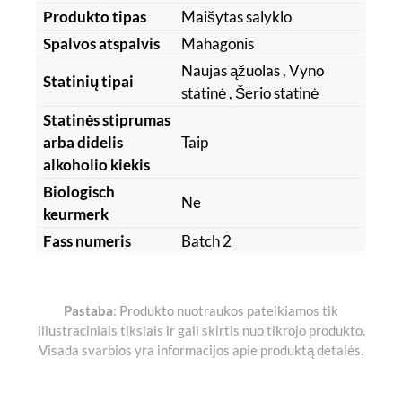
Produkto tipas
Maišytas salyklo
Spalvos atspalvis
Mahagonis
Naujas ąžuolas
, Vyno
Statinių tipai
statinė
, Šerio statinė
Statinės stiprumas
arba didelis
Taip
alkoholio kiekis
Biologisch
Ne
keurmerk
Fass numeris
Batch 2
Pastaba
: Produkto nuotraukos pateikiamos tik
iliustraciniais tikslais ir gali skirtis nuo tikrojo produkto.
Visada svarbios yra informacijos apie produktą detalės.