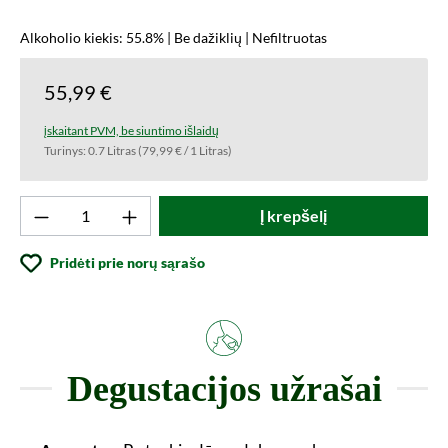
Alkoholio kiekis: 55.8% | Be dažiklių | Nefiltruotas
55,99 €
įskaitant PVM, be siuntimo išlaidų
Turinys:
0.7 Litras
(79,99 € / 1 Litras)
Produkto kiekis: Įveskite norimą vertę arba
Į krepšelį
Pridėti prie norų sąrašo
Degustacijos užrašai