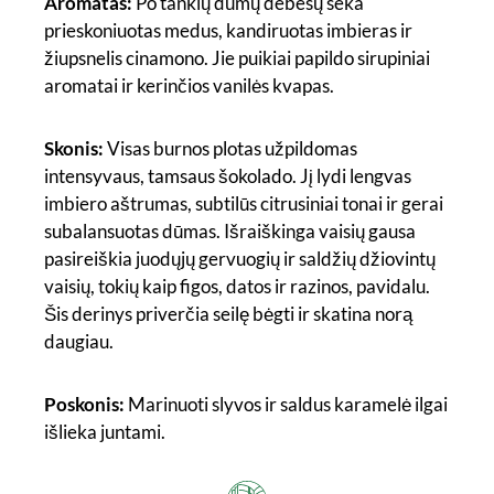
Aromatas:
Po tankių dūmų debesų seka
prieskoniuotas medus, kandiruotas imbieras ir
žiupsnelis cinamono. Jie puikiai papildo sirupiniai
aromatai ir kerinčios vanilės kvapas.
Skonis:
Visas burnos plotas užpildomas
intensyvaus, tamsaus šokolado. Jį lydi lengvas
imbiero aštrumas, subtilūs citrusiniai tonai ir gerai
subalansuotas dūmas. Išraiškinga vaisių gausa
pasireiškia juodųjų gervuogių ir saldžių džiovintų
vaisių, tokių kaip figos, datos ir razinos, pavidalu.
Šis derinys priverčia seilę bėgti ir skatina norą
daugiau.
Poskonis:
Marinuoti slyvos ir saldus karamelė ilgai
išlieka juntami.