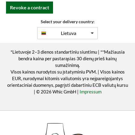
Revoke a contract
Select your delivery country:
Lietuva
*Lietuvoje 2–3 dienos standartiniu siuntimu | **Mažiausia
bendra kaina per pastarąsias 30 dienų prieš kainų
sumažinimą.
Visos kainos nurodytos su įstatyminiu PVM. | Visos kainos
EUR, nurodymai kitomis valiutomis yra neįpareigojantys
orientaciniai duomenys, pagrįsti dabartiniu ECB valiutų kursu
| © 2026 Whic GmbH |
Impressum