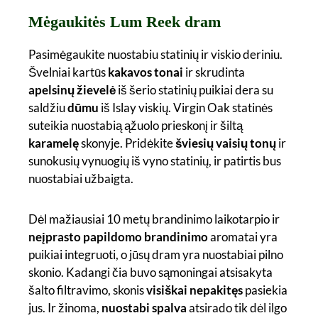
Mėgaukitės Lum Reek dram
Pasimėgaukite nuostabiu statinių ir viskio deriniu.
Švelniai kartūs
kakavos tonai
ir skrudinta
apelsinų žievelė
iš šerio statinių puikiai dera su
saldžiu
dūmu
iš Islay viskių. Virgin Oak statinės
suteikia nuostabią ąžuolo prieskonį ir šiltą
karamelę
skonyje. Pridėkite
šviesių vaisių tonų
ir
sunokusių vynuogių iš vyno statinių, ir patirtis bus
nuostabiai užbaigta.
Dėl mažiausiai 10 metų brandinimo laikotarpio ir
neįprasto papildomo brandinimo
aromatai yra
puikiai integruoti, o jūsų dram yra nuostabiai pilno
skonio. Kadangi čia buvo sąmoningai atsisakyta
šalto filtravimo, skonis
visiškai nepakitęs
pasiekia
jus. Ir žinoma,
nuostabi spalva
atsirado tik dėl ilgo