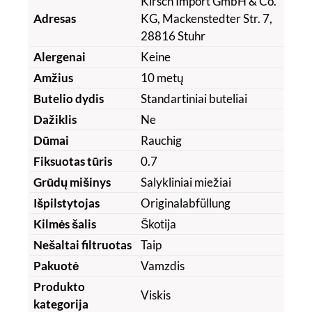
Kirsch Import GmbH & Co.
Adresas
KG, Mackenstedter Str. 7,
28816 Stuhr
Alergenai
Keine
Amžius
10 metų
Butelio dydis
Standartiniai buteliai
Dažiklis
Ne
Dūmai
Rauchig
Fiksuotas tūris
0.7
Grūdų mišinys
Salykliniai miežiai
Išpilstytojas
Originalabfüllung
Kilmės šalis
Škotija
Nešaltai filtruotas
Taip
Pakuotė
Vamzdis
Produkto
Viskis
kategorija